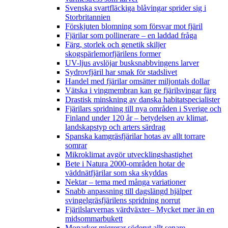
Svenska svartfläckiga blåvingar sprider sig i
Storbritannien
Förskjuten blomning som försvar mot fjäril
Fjärilar som pollinerare – en laddad fråga
Färg, storlek och genetik skiljer
skogspärlemorfjärilens former
UV-ljus avslöjar busksnabbvingens larver
Sydrovfjäril har smak för stadslivet
Handel med fjärilar omsätter miljontals dollar
Vätska i vingmembran kan ge fjärilsvingar färg
Drastisk minskning av danska habitatspecialister
Fjärilars spridning till nya områden i Sverige och
Finland under 120 år
– betydelsen av klimat,
landskapstyp och arters särdrag
Spanska kamgräsfjärilar hotas av allt torrare
somrar
Mikroklimat avgör utvecklingshastighet
Bete i Natura 2000-områden hotar de
väddnätfjärilar som ska skyddas
Nektar – tema med många variationer
Snabb anpassning till dagslängd hjälper
svingelgräsfjärilens spridning norrut
Fjärilslarvernas värdväxter– Mycket mer än en
midsommarbukett
Monarker migrerar söderut allt senare