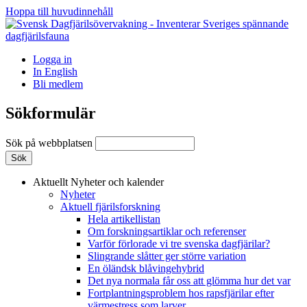
Hoppa till huvudinnehåll
Logga in
In English
Bli medlem
Sökformulär
Sök på webbplatsen
Aktuellt
Nyheter och kalender
Nyheter
Aktuell fjärilsforskning
Hela artikellistan
Om forskningsartiklar och referenser
Varför förlorade vi tre svenska dagfjärilar?
Slingrande slåtter ger större variation
En öländsk blåvingehybrid
Det nya normala får oss att glömma hur det var
Fortplantningsproblem hos rapsfjärilar efter
värmestress som larver