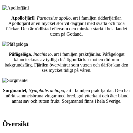
Apollofjäril
,
Parnassius apollo
, art i familjen riddarfjärilar.
Apollofjäril är en mycket stor vit dagfjäril med svarta och röda
fläckar. Den är rödlistad eftersom den minskar starkt i hela landet
utom på Gotland.
Påfågelöga
,
Inachis io
, art i familjen praktfjärilar. Påfågelögat
kännetecknas av tydliga blå ögonfläckar mot en rödbrun
bakgrundsfärg. Fjärilen övervintrar som vuxen och därför kan den
ses mycket tidigt på våren.
Sorgmantel
,
Nymphalis antiopa
, art i familjen praktfjärilar. Den har
mörkt sammetsbruna vingar med bred, gul ytterkant och äter bland
annat sav och rutten frukt. Sorgmantel finns i hela Sverige.
Översikt