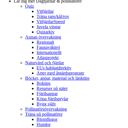
Lär dig mer
Dagfjärilar & pollinatörer
Quiz
Vitfjärilar
Träna raps/kål/rov
VitfjärilarSpeed
Juvela vingar
Quizarkiv
Annan övervakning
Regionalt
Faunaväkteri
Internationellt
Atlasprojekt
Naturvård och fjärilar
EUs habitatdirektiv
Arter med åtgärdsprogram
Böcker, appar, material och länktips
Boktips
Resurser på nätet
Fjärilsappar
Köpa fjärilsprylar
Bygg själv
Pollinatörsövervakning
Träna på pollinatörer
Blomflugor
Humlor