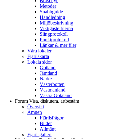
Broschyr
Metoder
Snabbguide
Handledning
Miljöbeskrivning
Viktigaste filerna
Slingprotokoll
Punktprotokoll
Länkar & mer filer
Våra lokaler
Fjärilskarta
Lokala sidor
Gotland
Jämtland
Närke
Västerbotten
Västmanland
Västra Götaland
Forum
Visa, diskutera, artbestäm
Översikt
Ämnen
Fjärilsfrågor
Bilder
Allmänt
Fjärilsgalleri