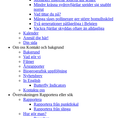
Mindre kräsna sydrovfjärilar sprider sig snabbt
norrut
Vad tittar du på?
Många slags pollinerare ger större bomullsskörd
Två generationer påfågelöga i Belgien
Vackra fjärilar skyddas oftare än alldagliga
Kalender
Anmäl dig här!
Din sida
Om oss
Kontakt och bakgrund
Bakgrund
Vad gör vi
Filmer
Årsrapporter
Biogeografisk uppföljning
Nyhetsbrev
In English
Butterfly Indicators
Kontakta oss
Övervakningen
Rapportera eller sök
Rapportera
Rapportera från punktlokal
Rapportera från slinga
Hur gör man?