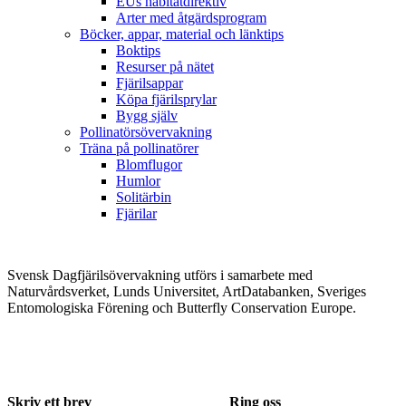
EUs habitatdirektiv
Arter med åtgärdsprogram
Böcker, appar, material och länktips
Boktips
Resurser på nätet
Fjärilsappar
Köpa fjärilsprylar
Bygg själv
Pollinatörsövervakning
Träna på pollinatörer
Blomflugor
Humlor
Solitärbin
Fjärilar
Svensk Dagfjärilsövervakning utförs i samarbete med
Naturvårdsverket, Lunds Universitet, ArtDatabanken, Sveriges
Entomologiska Förening och Butterfly Conservation Europe.
Skriv ett brev
Ring oss