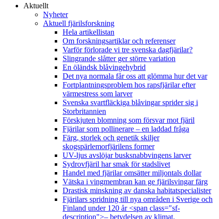
Aktuellt
Nyheter
Aktuell fjärilsforskning
Hela artikellistan
Om forskningsartiklar och referenser
Varför förlorade vi tre svenska dagfjärilar?
Slingrande slåtter ger större variation
En öländsk blåvingehybrid
Det nya normala får oss att glömma hur det var
Fortplantningsproblem hos rapsfjärilar efter
värmestress som larver
Svenska svartfläckiga blåvingar sprider sig i
Storbritannien
Förskjuten blomning som försvar mot fjäril
Fjärilar som pollinerare – en laddad fråga
Färg, storlek och genetik skiljer
skogspärlemorfjärilens former
UV-ljus avslöjar busksnabbvingens larver
Sydrovfjäril har smak för stadslivet
Handel med fjärilar omsätter miljontals dollar
Vätska i vingmembran kan ge fjärilsvingar färg
Drastisk minskning av danska habitatspecialister
Fjärilars spridning till nya områden i Sverige och
Finland under 120 år <span class="sf-
description">– betydelsen av klimat,