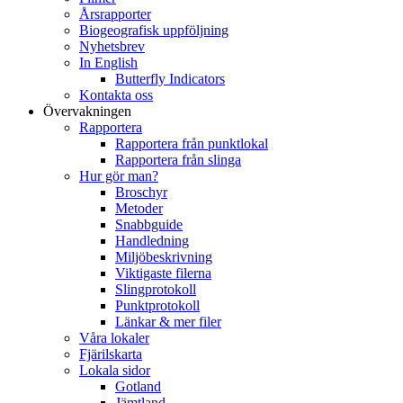
Årsrapporter
Biogeografisk uppföljning
Nyhetsbrev
In English
Butterfly Indicators
Kontakta oss
Övervakningen
Rapportera
Rapportera från punktlokal
Rapportera från slinga
Hur gör man?
Broschyr
Metoder
Snabbguide
Handledning
Miljöbeskrivning
Viktigaste filerna
Slingprotokoll
Punktprotokoll
Länkar & mer filer
Våra lokaler
Fjärilskarta
Lokala sidor
Gotland
Jämtland