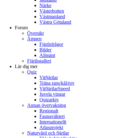
Närke
Västerbotten
Västmanland
Västra Götaland
Forum
Översikt
Ämnen
Fjärilsfrågor
Bilder
Allmänt
Fjärilsgalleri
Lär dig mer
Quiz
Vitfjärilar
Träna raps/kål/rov
VitfjärilarSpeed
Juvela vingar
Quizarkiv
Annan övervakning
Regionalt
Faunaväkteri
Internationellt
Atlasprojekt
Naturvård och fjärilar