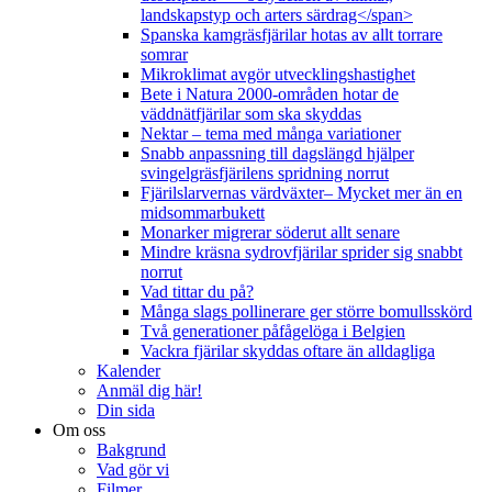
landskapstyp och arters särdrag</span>
Spanska kamgräsfjärilar hotas av allt torrare
somrar
Mikroklimat avgör utvecklingshastighet
Bete i Natura 2000-områden hotar de
väddnätfjärilar som ska skyddas
Nektar – tema med många variationer
Snabb anpassning till dagslängd hjälper
svingelgräsfjärilens spridning norrut
Fjärilslarvernas värdväxter– Mycket mer än en
midsommarbukett
Monarker migrerar söderut allt senare
Mindre kräsna sydrovfjärilar sprider sig snabbt
norrut
Vad tittar du på?
Många slags pollinerare ger större bomullsskörd
Två generationer påfågelöga i Belgien
Vackra fjärilar skyddas oftare än alldagliga
Kalender
Anmäl dig här!
Din sida
Om oss
Bakgrund
Vad gör vi
Filmer