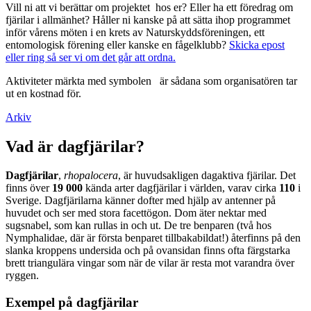
Vill ni att vi berättar om projektet hos er? Eller ha ett föredrag om
fjärilar i allmänhet? Håller ni kanske på att sätta ihop programmet
inför vårens möten i en krets av Naturskyddsföreningen, ett
entomologisk förening eller kanske en fågelklubb?
Skicka epost
eller ring så ser vi om det går att ordna.
Aktiviteter märkta med symbolen
är sådana som organisatören tar
ut en kostnad för.
Arkiv
Vad är dagfjärilar?
Dagfjärilar
,
rhopalocera
, är huvudsakligen dagaktiva fjärilar. Det
finns över
19 000
kända arter dagfjärilar i världen, varav cirka
110
i
Sverige. Dagfjärilarna känner dofter med hjälp av antenner på
huvudet och ser med stora facettögon. Dom äter nektar med
sugsnabel, som kan rullas in och ut. De tre benparen (två hos
Nymphalidae, där är första benparet tillbakabildat!) återfinns på den
slanka kroppens undersida och på ovansidan finns ofta färgstarka
brett triangulära vingar som när de vilar är resta mot varandra över
ryggen.
Exempel på dagfjärilar