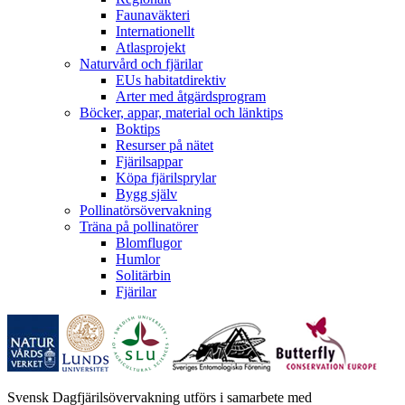
Faunaväkteri
Internationellt
Atlasprojekt
Naturvård och fjärilar
EUs habitatdirektiv
Arter med åtgärdsprogram
Böcker, appar, material och länktips
Boktips
Resurser på nätet
Fjärilsappar
Köpa fjärilsprylar
Bygg själv
Pollinatörsövervakning
Träna på pollinatörer
Blomflugor
Humlor
Solitärbin
Fjärilar
Svensk Dagfjärilsövervakning utförs i samarbete med