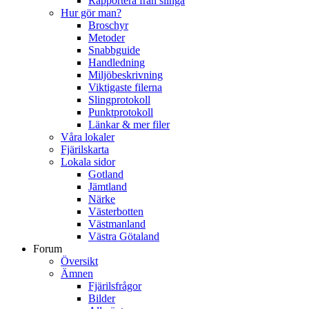
Rapportera från slinga
Hur gör man?
Broschyr
Metoder
Snabbguide
Handledning
Miljöbeskrivning
Viktigaste filerna
Slingprotokoll
Punktprotokoll
Länkar & mer filer
Våra lokaler
Fjärilskarta
Lokala sidor
Gotland
Jämtland
Närke
Västerbotten
Västmanland
Västra Götaland
Forum
Översikt
Ämnen
Fjärilsfrågor
Bilder