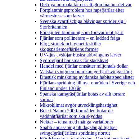
Det nya normala får oss att glömma hur det var
Fortplantningsproblem hos rapsfjärilar efter
värmestress som larver
Svenska svartfläckiga blåvingar sprider sig i
Storbritannien
Förskjuten blomning som försvar mot fjäril
Fjärilar som pollinerare – en laddad fråga
Färg, storlek och genetik skiljer
skogspärlemorfjärilens former
UV-ljus avslöjar busksnabbvingens larver
Sydrovfjäril har smak för stadslivet
Handel med fjärilar omsätter miljontals dollar
Vätska i vingmembran kan ge fjärilsvingar färg
Drastisk minskning av danska habitatspecialister
Fjärilars spridning till nya områden i Sverige och
Finland under 120 år
Spanska kamgräsfjärilar hotas av allt torrare
somrar
Mikroklimat avgör utvecklingshastighet
Bete i Natura 2000-områden hotar de
väddnätfjärilar som ska skyddas
Nektar – tema med många variationer
Snabb anpassning till dagslängd hjälper
svingelgräsfjärilens spridning norrut
Fjärilslarvernas värdväxter– Mycket mer än en