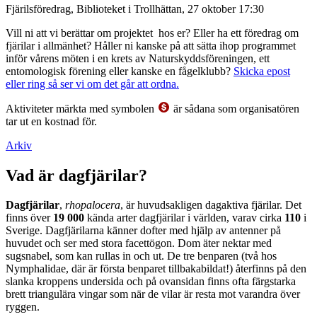
Fjärilsföredrag, Biblioteket i Trollhättan, 27 oktober 17:30
Vill ni att vi berättar om projektet hos er? Eller ha ett föredrag om
fjärilar i allmänhet? Håller ni kanske på att sätta ihop programmet
inför vårens möten i en krets av Naturskyddsföreningen, ett
entomologisk förening eller kanske en fågelklubb?
Skicka epost
eller ring så ser vi om det går att ordna.
Aktiviteter märkta med symbolen
är sådana som organisatören
tar ut en kostnad för.
Arkiv
Vad är dagfjärilar?
Dagfjärilar
,
rhopalocera
, är huvudsakligen dagaktiva fjärilar. Det
finns över
19 000
kända arter dagfjärilar i världen, varav cirka
110
i
Sverige. Dagfjärilarna känner dofter med hjälp av antenner på
huvudet och ser med stora facettögon. Dom äter nektar med
sugsnabel, som kan rullas in och ut. De tre benparen (två hos
Nymphalidae, där är första benparet tillbakabildat!) återfinns på den
slanka kroppens undersida och på ovansidan finns ofta färgstarka
brett triangulära vingar som när de vilar är resta mot varandra över
ryggen.