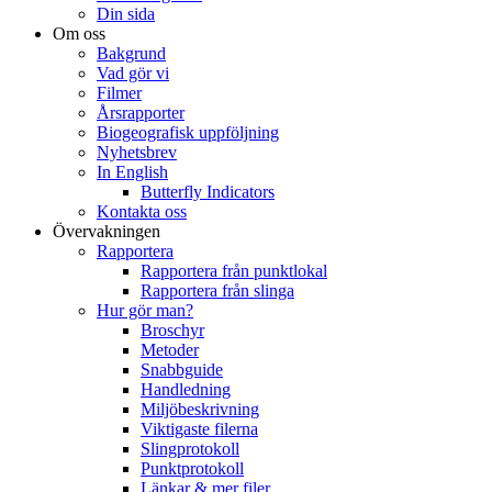
Din sida
Om oss
Bakgrund
Vad gör vi
Filmer
Årsrapporter
Biogeografisk uppföljning
Nyhetsbrev
In English
Butterfly Indicators
Kontakta oss
Övervakningen
Rapportera
Rapportera från punktlokal
Rapportera från slinga
Hur gör man?
Broschyr
Metoder
Snabbguide
Handledning
Miljöbeskrivning
Viktigaste filerna
Slingprotokoll
Punktprotokoll
Länkar & mer filer