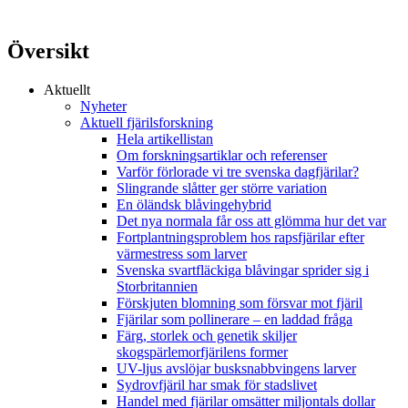
Översikt
Aktuellt
Nyheter
Aktuell fjärilsforskning
Hela artikellistan
Om forskningsartiklar och referenser
Varför förlorade vi tre svenska dagfjärilar?
Slingrande slåtter ger större variation
En öländsk blåvingehybrid
Det nya normala får oss att glömma hur det var
Fortplantningsproblem hos rapsfjärilar efter
värmestress som larver
Svenska svartfläckiga blåvingar sprider sig i
Storbritannien
Förskjuten blomning som försvar mot fjäril
Fjärilar som pollinerare – en laddad fråga
Färg, storlek och genetik skiljer
skogspärlemorfjärilens former
UV-ljus avslöjar busksnabbvingens larver
Sydrovfjäril har smak för stadslivet
Handel med fjärilar omsätter miljontals dollar