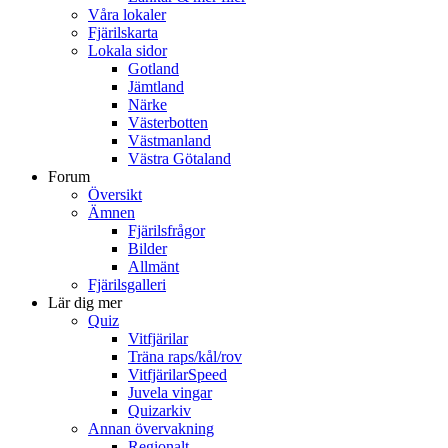
Våra lokaler
Fjärilskarta
Lokala sidor
Gotland
Jämtland
Närke
Västerbotten
Västmanland
Västra Götaland
Forum
Översikt
Ämnen
Fjärilsfrågor
Bilder
Allmänt
Fjärilsgalleri
Lär dig mer
Quiz
Vitfjärilar
Träna raps/kål/rov
VitfjärilarSpeed
Juvela vingar
Quizarkiv
Annan övervakning
Regionalt