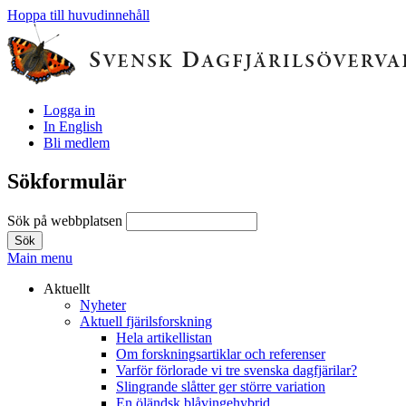
Hoppa till huvudinnehåll
Logga in
In English
Bli medlem
Sökformulär
Sök på webbplatsen
Main menu
Aktuellt
Nyheter
Aktuell fjärilsforskning
Hela artikellistan
Om forskningsartiklar och referenser
Varför förlorade vi tre svenska dagfjärilar?
Slingrande slåtter ger större variation
En öländsk blåvingehybrid