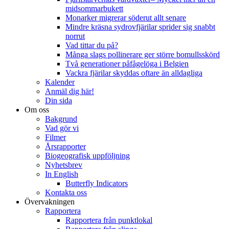
midsommarbukett
Monarker migrerar söderut allt senare
Mindre kräsna sydrovfjärilar sprider sig snabbt
norrut
Vad tittar du på?
Många slags pollinerare ger större bomullsskörd
Två generationer påfågelöga i Belgien
Vackra fjärilar skyddas oftare än alldagliga
Kalender
Anmäl dig här!
Din sida
Om oss
Bakgrund
Vad gör vi
Filmer
Årsrapporter
Biogeografisk uppföljning
Nyhetsbrev
In English
Butterfly Indicators
Kontakta oss
Övervakningen
Rapportera
Rapportera från punktlokal