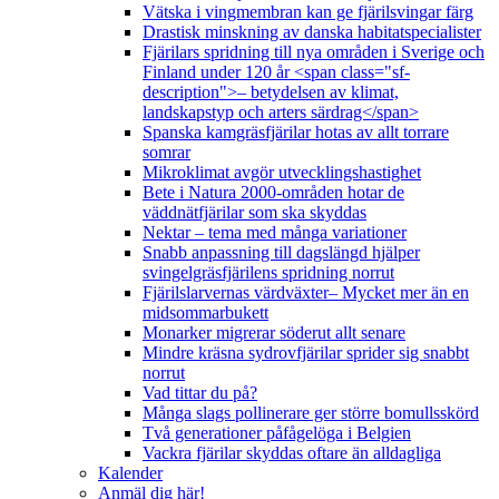
Vätska i vingmembran kan ge fjärilsvingar färg
Drastisk minskning av danska habitatspecialister
Fjärilars spridning till nya områden i Sverige och
Finland under 120 år <span class="sf-
description">– betydelsen av klimat,
landskapstyp och arters särdrag</span>
Spanska kamgräsfjärilar hotas av allt torrare
somrar
Mikroklimat avgör utvecklingshastighet
Bete i Natura 2000-områden hotar de
väddnätfjärilar som ska skyddas
Nektar – tema med många variationer
Snabb anpassning till dagslängd hjälper
svingelgräsfjärilens spridning norrut
Fjärilslarvernas värdväxter– Mycket mer än en
midsommarbukett
Monarker migrerar söderut allt senare
Mindre kräsna sydrovfjärilar sprider sig snabbt
norrut
Vad tittar du på?
Många slags pollinerare ger större bomullsskörd
Två generationer påfågelöga i Belgien
Vackra fjärilar skyddas oftare än alldagliga
Kalender
Anmäl dig här!