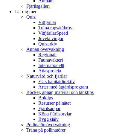
Allmänt
Fjärilsgalleri
Lär dig mer
Quiz
Vitfjärilar
Träna raps/kål/rov
VitfjärilarSpeed
Juvela vingar
Quizarkiv
Annan övervakning
Regionalt
Faunaväkteri
Internationellt
Atlasprojekt
Naturvård och fjärilar
EUs habitatdirektiv
Arter med åtgärdsprogram
Böcker, appar, material och länktips
Boktips
Resurser på nätet
Fjärilsappar
Köpa fjärilsprylar
Bygg själv
Pollinatörsövervakning
Träna på pollinatörer