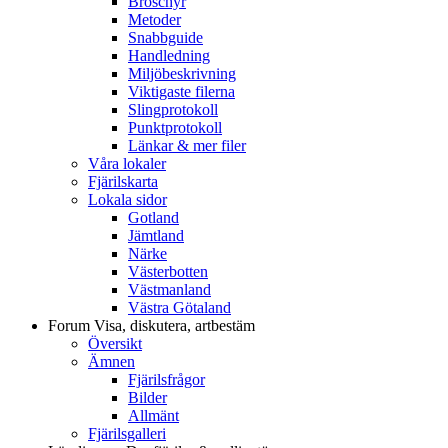
Broschyr
Metoder
Snabbguide
Handledning
Miljöbeskrivning
Viktigaste filerna
Slingprotokoll
Punktprotokoll
Länkar & mer filer
Våra lokaler
Fjärilskarta
Lokala sidor
Gotland
Jämtland
Närke
Västerbotten
Västmanland
Västra Götaland
Forum
Visa, diskutera, artbestäm
Översikt
Ämnen
Fjärilsfrågor
Bilder
Allmänt
Fjärilsgalleri