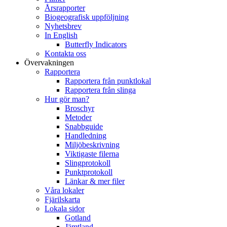
Årsrapporter
Biogeografisk uppföljning
Nyhetsbrev
In English
Butterfly Indicators
Kontakta oss
Övervakningen
Rapportera
Rapportera från punktlokal
Rapportera från slinga
Hur gör man?
Broschyr
Metoder
Snabbguide
Handledning
Miljöbeskrivning
Viktigaste filerna
Slingprotokoll
Punktprotokoll
Länkar & mer filer
Våra lokaler
Fjärilskarta
Lokala sidor
Gotland
Jämtland