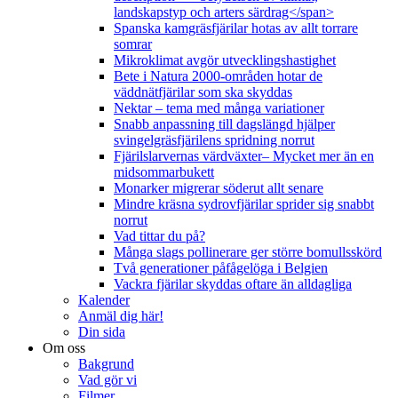
landskapstyp och arters särdrag</span>
Spanska kamgräsfjärilar hotas av allt torrare
somrar
Mikroklimat avgör utvecklingshastighet
Bete i Natura 2000-områden hotar de
väddnätfjärilar som ska skyddas
Nektar – tema med många variationer
Snabb anpassning till dagslängd hjälper
svingelgräsfjärilens spridning norrut
Fjärilslarvernas värdväxter– Mycket mer än en
midsommarbukett
Monarker migrerar söderut allt senare
Mindre kräsna sydrovfjärilar sprider sig snabbt
norrut
Vad tittar du på?
Många slags pollinerare ger större bomullsskörd
Två generationer påfågelöga i Belgien
Vackra fjärilar skyddas oftare än alldagliga
Kalender
Anmäl dig här!
Din sida
Om oss
Bakgrund
Vad gör vi
Filmer