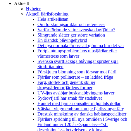
Aktuellt
Nyheter
Aktuell fjärilsforskning
Hela artikellistan
Om forskningsartiklar och referenser
Varför förlorade vi tre svenska dagfjärilar?
Slingrande slåtter ger större variation
En öländsk blåvingehybrid
Det nya normala får oss att glömma hur det var
Fortplantningsproblem hos rapsfjärilar efter
värmestress som larver
Svenska svartfläckiga blåvingar sprider sig i
Storbritannien
Förskjuten blomning som försvar mot fjäril
Fjärilar som pollinerare – en laddad fråga
Färg, storlek och genetik skiljer
skogspärlemorfjärilens former
UV-ljus avslöjar busksnabbvingens larver
Sydrovfjäril har smak för stadslivet
Handel med fjärilar omsätter miljontals dollar
Vätska i vingmembran kan ge fjärilsvingar färg
Drastisk minskning av danska habitatspecialister
Fjärilars spridning till nya områden i Sverige och
Finland under 120 år <span class="sf-
description">– betydelsen av klimat,