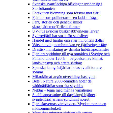
Svenska svartfläckiga blåvingar sprider sig i
Storbritannien
Förskjuten blomning som försvar mot fjäril
Fjärilar som pollinerare – en laddad fråga
Färg, storlek och genetik skiljer
skogspärlemorfjärilens former
UV-ljus avslöjar busksnabbvingens larver
Sydrovfjäril har smak för stadslivet
Handel med fjärilar omsätter miljontals dollar
Vätska i vingmembran kan ge fjärilsvingar färg
Drastisk minskning av danska habitatspecialister
Fjärilars spridning till nya områden i Sverige och
Finland under 120 år
– betydelsen av klimat,
landskapstyp och arters särdrag
Spanska kamgräsfjärilar hotas av allt torrare
somrar
Mikroklimat avgör utvecklingshastighet
Bete i Natura 2000-områden hotar de
väddnätfjärilar som ska skyddas
Nektar – tema med många variationer
Snabb anpassning till dagslängd hjälper
svingelgräsfjärilens spridning norrut
Fjärilslarvernas värdväxter– Mycket mer än en
midsommarbukett
Monarker migrerar söderut allt senare