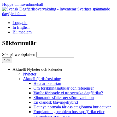
Hoppa till huvudinnehåll
Logga in
In English
Bli medlem
Sökformulär
Sök på webbplatsen
Aktuellt
Nyheter och kalender
Nyheter
Aktuell fjärilsforskning
Hela artikellistan
Om forskningsartiklar och referenser
Varför förlorade vi tre svenska dagfjärilar?
Slingrande slåtter ger större variation
En öländsk blåvingehybrid
Det nya normala får oss att glömma hur det var
Fortplantningsproblem hos rapsfjärilar efter
värmestress som larver