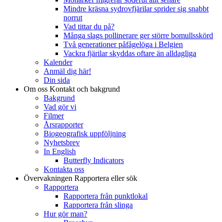
Mindre kräsna sydrovfjärilar sprider sig snabbt
norrut
Vad tittar du på?
Många slags pollinerare ger större bomullsskörd
Två generationer påfågelöga i Belgien
Vackra fjärilar skyddas oftare än alldagliga
Kalender
Anmäl dig här!
Din sida
Om oss
Kontakt och bakgrund
Bakgrund
Vad gör vi
Filmer
Årsrapporter
Biogeografisk uppföljning
Nyhetsbrev
In English
Butterfly Indicators
Kontakta oss
Övervakningen
Rapportera eller sök
Rapportera
Rapportera från punktlokal
Rapportera från slinga
Hur gör man?