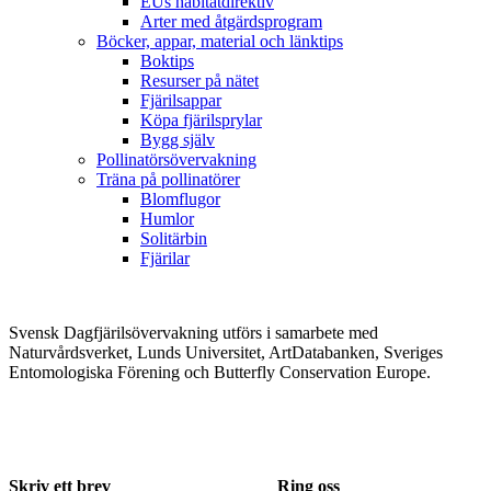
EUs habitatdirektiv
Arter med åtgärdsprogram
Böcker, appar, material och länktips
Boktips
Resurser på nätet
Fjärilsappar
Köpa fjärilsprylar
Bygg själv
Pollinatörsövervakning
Träna på pollinatörer
Blomflugor
Humlor
Solitärbin
Fjärilar
Svensk Dagfjärilsövervakning utförs i samarbete med
Naturvårdsverket, Lunds Universitet, ArtDatabanken, Sveriges
Entomologiska Förening och Butterfly Conservation Europe.
Skriv ett brev
Ring oss