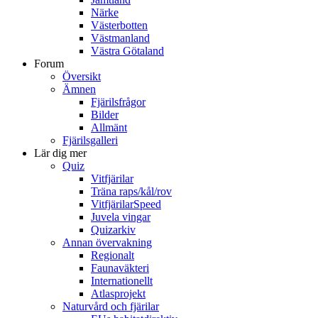
Närke
Västerbotten
Västmanland
Västra Götaland
Forum
Översikt
Ämnen
Fjärilsfrågor
Bilder
Allmänt
Fjärilsgalleri
Lär dig mer
Quiz
Vitfjärilar
Träna raps/kål/rov
VitfjärilarSpeed
Juvela vingar
Quizarkiv
Annan övervakning
Regionalt
Faunaväkteri
Internationellt
Atlasprojekt
Naturvård och fjärilar