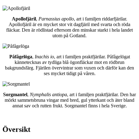
Apollofjäril
,
Parnassius apollo
, art i familjen riddarfjärilar.
Apollofjäril är en mycket stor vit dagfjäril med svarta och röda
fläckar. Den är rödlistad eftersom den minskar starkt i hela landet
utom på Gotland.
Påfågelöga
,
Inachis io
, art i familjen praktfjärilar. Påfågelögat
kännetecknas av tydliga blå ögonfläckar mot en rödbrun
bakgrundsfärg. Fjärilen övervintrar som vuxen och därför kan den
ses mycket tidigt på våren.
Sorgmantel
,
Nymphalis antiopa
, art i familjen praktfjärilar. Den har
mörkt sammetsbruna vingar med bred, gul ytterkant och äter bland
annat sav och rutten frukt. Sorgmantel finns i hela Sverige.
Översikt