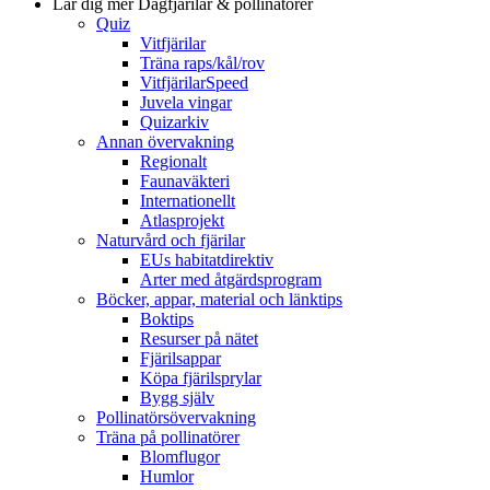
Lär dig mer
Dagfjärilar & pollinatörer
Quiz
Vitfjärilar
Träna raps/kål/rov
VitfjärilarSpeed
Juvela vingar
Quizarkiv
Annan övervakning
Regionalt
Faunaväkteri
Internationellt
Atlasprojekt
Naturvård och fjärilar
EUs habitatdirektiv
Arter med åtgärdsprogram
Böcker, appar, material och länktips
Boktips
Resurser på nätet
Fjärilsappar
Köpa fjärilsprylar
Bygg själv
Pollinatörsövervakning
Träna på pollinatörer
Blomflugor
Humlor