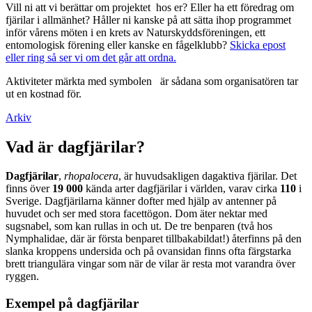
Vill ni att vi berättar om projektet hos er? Eller ha ett föredrag om
fjärilar i allmänhet? Håller ni kanske på att sätta ihop programmet
inför vårens möten i en krets av Naturskyddsföreningen, ett
entomologisk förening eller kanske en fågelklubb?
Skicka epost
eller ring så ser vi om det går att ordna.
Aktiviteter märkta med symbolen
är sådana som organisatören tar
ut en kostnad för.
Arkiv
Vad är dagfjärilar?
Dagfjärilar
,
rhopalocera
, är huvudsakligen dagaktiva fjärilar. Det
finns över
19 000
kända arter dagfjärilar i världen, varav cirka
110
i
Sverige. Dagfjärilarna känner dofter med hjälp av antenner på
huvudet och ser med stora facettögon. Dom äter nektar med
sugsnabel, som kan rullas in och ut. De tre benparen (två hos
Nymphalidae, där är första benparet tillbakabildat!) återfinns på den
slanka kroppens undersida och på ovansidan finns ofta färgstarka
brett triangulära vingar som när de vilar är resta mot varandra över
ryggen.
Exempel på dagfjärilar