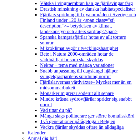
Vätska i vingmembran kan ge fjärilsvingar färg
Drastisk minskning av danska habitatspecialister
Fjärilars spridning till nya områden i Sverige och
Finland under 120 år <span class="sf-
description">– betydelsen av klimat,
landskapstyp och arters särdrag</span>
Spanska kamgräsfjärilar hotas av allt torrare
somrar
Mikroklimat avgör utvecklingshastighet
Bete i Natura 2000-områden hotar de
väddnätfjärilar som ska skyddas
Nektar – tema med många variationer
Snabb anpassning till dagslängd hjälper
svingelgräsfjärilens spridning norrut
Fjärilslarvernas värdväxter– Mycket mer än en
midsommarbukett
Monarker migrerar söderut allt senare
Mindre kräsna sydrovfjärilar sprider sig snabbt
norrut
Vad tittar du på?
Många slags pollinerare ger större bomullsskörd
Två generationer påfågelöga i Belgien
Vackra fjärilar skyddas oftare än alldagliga
Kalender
Anmäl dig här!