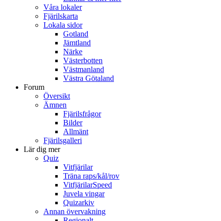
Våra lokaler
Fjärilskarta
Lokala sidor
Gotland
Jämtland
Närke
Västerbotten
Västmanland
Västra Götaland
Forum
Översikt
Ämnen
Fjärilsfrågor
Bilder
Allmänt
Fjärilsgalleri
Lär dig mer
Quiz
Vitfjärilar
Träna raps/kål/rov
VitfjärilarSpeed
Juvela vingar
Quizarkiv
Annan övervakning
Regionalt