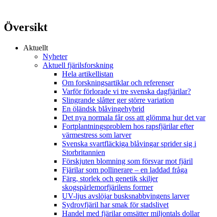
Översikt
Aktuellt
Nyheter
Aktuell fjärilsforskning
Hela artikellistan
Om forskningsartiklar och referenser
Varför förlorade vi tre svenska dagfjärilar?
Slingrande slåtter ger större variation
En öländsk blåvingehybrid
Det nya normala får oss att glömma hur det var
Fortplantningsproblem hos rapsfjärilar efter
värmestress som larver
Svenska svartfläckiga blåvingar sprider sig i
Storbritannien
Förskjuten blomning som försvar mot fjäril
Fjärilar som pollinerare – en laddad fråga
Färg, storlek och genetik skiljer
skogspärlemorfjärilens former
UV-ljus avslöjar busksnabbvingens larver
Sydrovfjäril har smak för stadslivet
Handel med fjärilar omsätter miljontals dollar