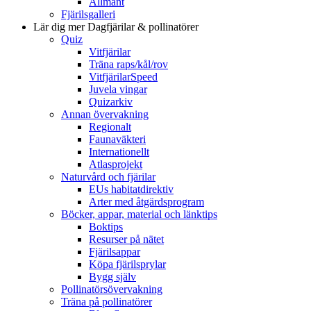
Allmänt
Fjärilsgalleri
Lär dig mer
Dagfjärilar & pollinatörer
Quiz
Vitfjärilar
Träna raps/kål/rov
VitfjärilarSpeed
Juvela vingar
Quizarkiv
Annan övervakning
Regionalt
Faunaväkteri
Internationellt
Atlasprojekt
Naturvård och fjärilar
EUs habitatdirektiv
Arter med åtgärdsprogram
Böcker, appar, material och länktips
Boktips
Resurser på nätet
Fjärilsappar
Köpa fjärilsprylar
Bygg själv
Pollinatörsövervakning
Träna på pollinatörer