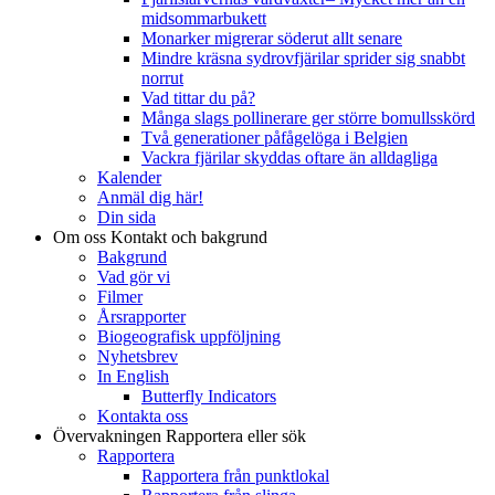
midsommarbukett
Monarker migrerar söderut allt senare
Mindre kräsna sydrovfjärilar sprider sig snabbt
norrut
Vad tittar du på?
Många slags pollinerare ger större bomullsskörd
Två generationer påfågelöga i Belgien
Vackra fjärilar skyddas oftare än alldagliga
Kalender
Anmäl dig här!
Din sida
Om oss
Kontakt och bakgrund
Bakgrund
Vad gör vi
Filmer
Årsrapporter
Biogeografisk uppföljning
Nyhetsbrev
In English
Butterfly Indicators
Kontakta oss
Övervakningen
Rapportera eller sök
Rapportera
Rapportera från punktlokal