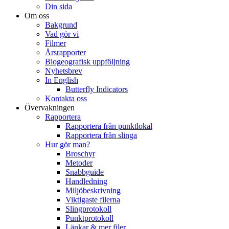
Din sida
Om oss
Bakgrund
Vad gör vi
Filmer
Årsrapporter
Biogeografisk uppföljning
Nyhetsbrev
In English
Butterfly Indicators
Kontakta oss
Övervakningen
Rapportera
Rapportera från punktlokal
Rapportera från slinga
Hur gör man?
Broschyr
Metoder
Snabbguide
Handledning
Miljöbeskrivning
Viktigaste filerna
Slingprotokoll
Punktprotokoll
Länkar & mer filer