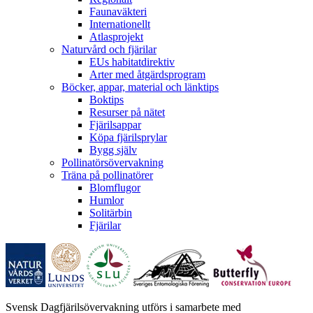
Faunaväkteri
Internationellt
Atlasprojekt
Naturvård och fjärilar
EUs habitatdirektiv
Arter med åtgärdsprogram
Böcker, appar, material och länktips
Boktips
Resurser på nätet
Fjärilsappar
Köpa fjärilsprylar
Bygg själv
Pollinatörsövervakning
Träna på pollinatörer
Blomflugor
Humlor
Solitärbin
Fjärilar
Svensk Dagfjärilsövervakning utförs i samarbete med