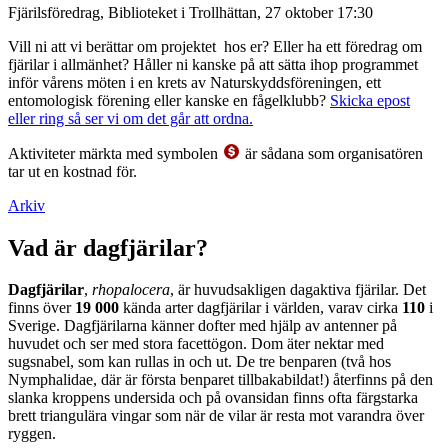
Fjärilsföredrag, Biblioteket i Trollhättan, 27 oktober 17:30
Vill ni att vi berättar om projektet hos er? Eller ha ett föredrag om
fjärilar i allmänhet? Håller ni kanske på att sätta ihop programmet
inför vårens möten i en krets av Naturskyddsföreningen, ett
entomologisk förening eller kanske en fågelklubb?
Skicka epost
eller ring så ser vi om det går att ordna.
Aktiviteter märkta med symbolen
är sådana som organisatören
tar ut en kostnad för.
Arkiv
Vad är dagfjärilar?
Dagfjärilar
,
rhopalocera
, är huvudsakligen dagaktiva fjärilar. Det
finns över
19 000
kända arter dagfjärilar i världen, varav cirka
110
i
Sverige. Dagfjärilarna känner dofter med hjälp av antenner på
huvudet och ser med stora facettögon. Dom äter nektar med
sugsnabel, som kan rullas in och ut. De tre benparen (två hos
Nymphalidae, där är första benparet tillbakabildat!) återfinns på den
slanka kroppens undersida och på ovansidan finns ofta färgstarka
brett triangulära vingar som när de vilar är resta mot varandra över
ryggen.