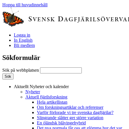
Hoppa till huvudinnehåll
Logga in
In English
Bli medlem
Sökformulär
Sök på webbplatsen
Aktuellt
Nyheter och kalender
Nyheter
Aktuell fjärilsforskning
Hela artikellistan
Om forskningsartiklar och referenser
Varför förlorade vi tre svenska dagfjärilar?
Slingrande slåtter ger större variation
En öländsk blåvingehybrid
Det nya normala får oss att glömma hur det var