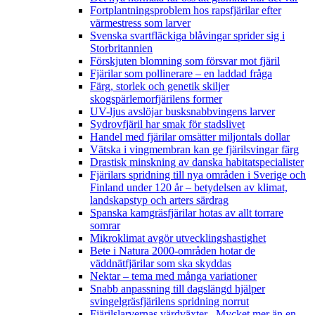
Fortplantningsproblem hos rapsfjärilar efter
värmestress som larver
Svenska svartfläckiga blåvingar sprider sig i
Storbritannien
Förskjuten blomning som försvar mot fjäril
Fjärilar som pollinerare – en laddad fråga
Färg, storlek och genetik skiljer
skogspärlemorfjärilens former
UV-ljus avslöjar busksnabbvingens larver
Sydrovfjäril har smak för stadslivet
Handel med fjärilar omsätter miljontals dollar
Vätska i vingmembran kan ge fjärilsvingar färg
Drastisk minskning av danska habitatspecialister
Fjärilars spridning till nya områden i Sverige och
Finland under 120 år
– betydelsen av klimat,
landskapstyp och arters särdrag
Spanska kamgräsfjärilar hotas av allt torrare
somrar
Mikroklimat avgör utvecklingshastighet
Bete i Natura 2000-områden hotar de
väddnätfjärilar som ska skyddas
Nektar – tema med många variationer
Snabb anpassning till dagslängd hjälper
svingelgräsfjärilens spridning norrut
Fjärilslarvernas värdväxter– Mycket mer än en