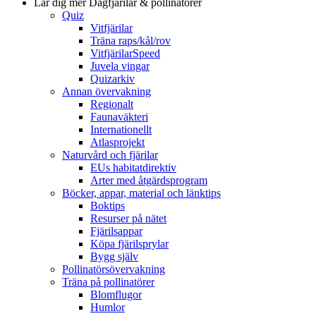
Lär dig mer
Dagfjärilar & pollinatörer
Quiz
Vitfjärilar
Träna raps/kål/rov
VitfjärilarSpeed
Juvela vingar
Quizarkiv
Annan övervakning
Regionalt
Faunaväkteri
Internationellt
Atlasprojekt
Naturvård och fjärilar
EUs habitatdirektiv
Arter med åtgärdsprogram
Böcker, appar, material och länktips
Boktips
Resurser på nätet
Fjärilsappar
Köpa fjärilsprylar
Bygg själv
Pollinatörsövervakning
Träna på pollinatörer
Blomflugor
Humlor