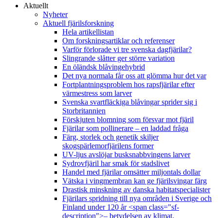
Aktuellt
Nyheter
Aktuell fjärilsforskning
Hela artikellistan
Om forskningsartiklar och referenser
Varför förlorade vi tre svenska dagfjärilar?
Slingrande slåtter ger större variation
En öländsk blåvingehybrid
Det nya normala får oss att glömma hur det var
Fortplantningsproblem hos rapsfjärilar efter
värmestress som larver
Svenska svartfläckiga blåvingar sprider sig i
Storbritannien
Förskjuten blomning som försvar mot fjäril
Fjärilar som pollinerare – en laddad fråga
Färg, storlek och genetik skiljer
skogspärlemorfjärilens former
UV-ljus avslöjar busksnabbvingens larver
Sydrovfjäril har smak för stadslivet
Handel med fjärilar omsätter miljontals dollar
Vätska i vingmembran kan ge fjärilsvingar färg
Drastisk minskning av danska habitatspecialister
Fjärilars spridning till nya områden i Sverige och
Finland under 120 år <span class="sf-
description">– betydelsen av klimat,