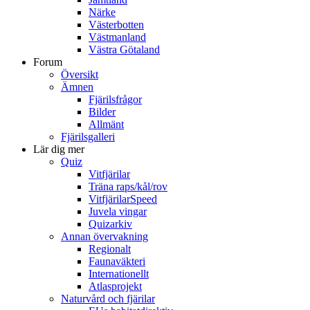
Närke
Västerbotten
Västmanland
Västra Götaland
Forum
Översikt
Ämnen
Fjärilsfrågor
Bilder
Allmänt
Fjärilsgalleri
Lär dig mer
Quiz
Vitfjärilar
Träna raps/kål/rov
VitfjärilarSpeed
Juvela vingar
Quizarkiv
Annan övervakning
Regionalt
Faunaväkteri
Internationellt
Atlasprojekt
Naturvård och fjärilar