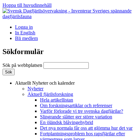
Hoppa till huvudinnehåll
Logga in
In English
Bli medlem
Sökformulär
Sök på webbplatsen
Aktuellt
Nyheter och kalender
Nyheter
Aktuell fjärilsforskning
Hela artikellistan
Om forskningsartiklar och referenser
Varför förlorade vi tre svenska dagfjärilar?
Slingrande slåtter ger större variation
En öländsk blåvingehybrid
Det nya normala får oss att glömma hur det var
Fortplantningsproblem hos rapsfjärilar efter
värmestress som larver