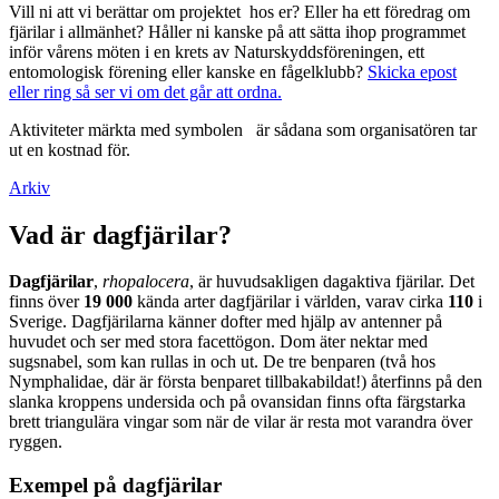
Vill ni att vi berättar om projektet hos er? Eller ha ett föredrag om
fjärilar i allmänhet? Håller ni kanske på att sätta ihop programmet
inför vårens möten i en krets av Naturskyddsföreningen, ett
entomologisk förening eller kanske en fågelklubb?
Skicka epost
eller ring så ser vi om det går att ordna.
Aktiviteter märkta med symbolen
är sådana som organisatören tar
ut en kostnad för.
Arkiv
Vad är dagfjärilar?
Dagfjärilar
,
rhopalocera
, är huvudsakligen dagaktiva fjärilar. Det
finns över
19 000
kända arter dagfjärilar i världen, varav cirka
110
i
Sverige. Dagfjärilarna känner dofter med hjälp av antenner på
huvudet och ser med stora facettögon. Dom äter nektar med
sugsnabel, som kan rullas in och ut. De tre benparen (två hos
Nymphalidae, där är första benparet tillbakabildat!) återfinns på den
slanka kroppens undersida och på ovansidan finns ofta färgstarka
brett triangulära vingar som när de vilar är resta mot varandra över
ryggen.
Exempel på dagfjärilar