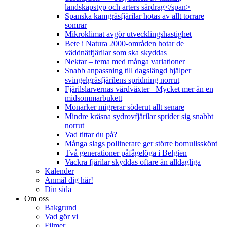
landskapstyp och arters särdrag</span>
Spanska kamgräsfjärilar hotas av allt torrare
somrar
Mikroklimat avgör utvecklingshastighet
Bete i Natura 2000-områden hotar de
väddnätfjärilar som ska skyddas
Nektar – tema med många variationer
Snabb anpassning till dagslängd hjälper
svingelgräsfjärilens spridning norrut
Fjärilslarvernas värdväxter– Mycket mer än en
midsommarbukett
Monarker migrerar söderut allt senare
Mindre kräsna sydrovfjärilar sprider sig snabbt
norrut
Vad tittar du på?
Många slags pollinerare ger större bomullsskörd
Två generationer påfågelöga i Belgien
Vackra fjärilar skyddas oftare än alldagliga
Kalender
Anmäl dig här!
Din sida
Om oss
Bakgrund
Vad gör vi
Filmer