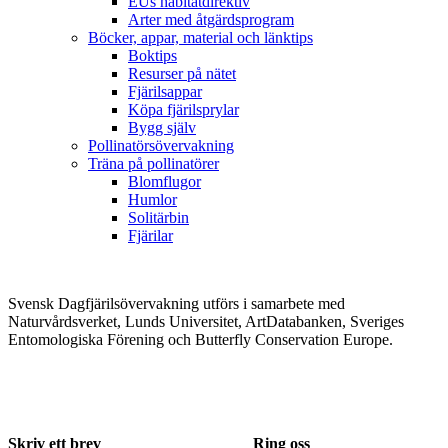
EUs habitatdirektiv
Arter med åtgärdsprogram
Böcker, appar, material och länktips
Boktips
Resurser på nätet
Fjärilsappar
Köpa fjärilsprylar
Bygg själv
Pollinatörsövervakning
Träna på pollinatörer
Blomflugor
Humlor
Solitärbin
Fjärilar
Svensk Dagfjärilsövervakning utförs i samarbete med
Naturvårdsverket, Lunds Universitet, ArtDatabanken, Sveriges
Entomologiska Förening och Butterfly Conservation Europe.
Skriv ett brev
Ring oss