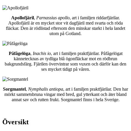
Apollofjäril
,
Parnassius apollo
, art i familjen riddarfjärilar.
Apollofjäril är en mycket stor vit dagfjäril med svarta och röda
fläckar. Den är rödlistad eftersom den minskar starkt i hela landet
utom på Gotland.
Påfågelöga
,
Inachis io
, art i familjen praktfjärilar. Påfågelögat
kännetecknas av tydliga blå ögonfläckar mot en rödbrun
bakgrundsfärg. Fjärilen övervintrar som vuxen och därför kan den
ses mycket tidigt på våren.
Sorgmantel
,
Nymphalis antiopa
, art i familjen praktfjärilar. Den har
mörkt sammetsbruna vingar med bred, gul ytterkant och äter bland
annat sav och rutten frukt. Sorgmantel finns i hela Sverige.
Översikt