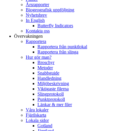
Årsrapporter
Biogeografisk uppföljning
Nyhetsbrev
In English
Butterfly Indicators
Kontakta oss
Övervakningen
Rapportera
Rapportera från punktlokal
Rapportera från slinga
Hur gör man?
Broschyr
Metoder
Snabbguide
Handledning
Miljöbeskrivning
Viktigaste filerna
Slingprotokoll
Punktprotokoll
Länkar & mer filer
Våra lokaler
Fjärilskarta
Lokala sidor
Gotland
Jämtland