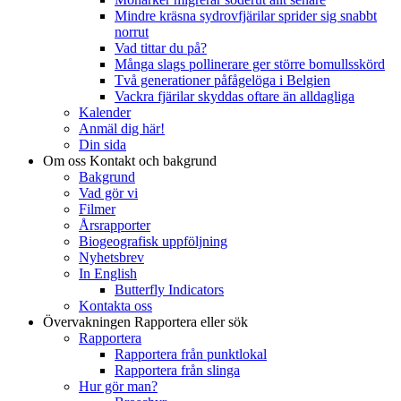
Mindre kräsna sydrovfjärilar sprider sig snabbt
norrut
Vad tittar du på?
Många slags pollinerare ger större bomullsskörd
Två generationer påfågelöga i Belgien
Vackra fjärilar skyddas oftare än alldagliga
Kalender
Anmäl dig här!
Din sida
Om oss
Kontakt och bakgrund
Bakgrund
Vad gör vi
Filmer
Årsrapporter
Biogeografisk uppföljning
Nyhetsbrev
In English
Butterfly Indicators
Kontakta oss
Övervakningen
Rapportera eller sök
Rapportera
Rapportera från punktlokal
Rapportera från slinga
Hur gör man?