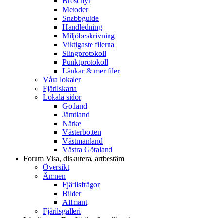
Broschyr
Metoder
Snabbguide
Handledning
Miljöbeskrivning
Viktigaste filerna
Slingprotokoll
Punktprotokoll
Länkar & mer filer
Våra lokaler
Fjärilskarta
Lokala sidor
Gotland
Jämtland
Närke
Västerbotten
Västmanland
Västra Götaland
Forum
Visa, diskutera, artbestäm
Översikt
Ämnen
Fjärilsfrågor
Bilder
Allmänt
Fjärilsgalleri