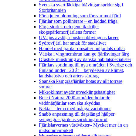
Svenska svartfläckiga blåvingar sprider sig i
Storbritannien
Förskjuten blomning som försvar mot fjäril
Fjärilar som pollinerare – en laddad fråga
Färg, storlek och genetik skiljer
skogspärlemorfjärilens former
UV-ljus avslöjar busksnabbvingens larver
Sydrovfjäril har smak för stadslivet
Handel med fjärilar omsätter miljontals dollar
Vätska i vingmembran kan ge fjärilsvingar färg
Drastisk minskning av danska habitatspecialister
Fjärilars spridning till nya områden i Sverige och
Finland under 120 år
– betydelsen av klimat,
landskapstyp och arters särdrag
Spanska kamgräsfjärilar hotas av allt torrare
somrar
Mikroklimat avgör utvecklingshastighet
Bete i Natura 2000-områden hotar de
väddnätfjärilar som ska skyddas
Nektar – tema med många variationer
Snabb anpassning till dagslängd hjälper
svingelgräsfjärilens spridning norrut
Fjärilslarvernas värdväxter– Mycket mer än en
midsommarbukett
Monarker migrerar söderut allt senare