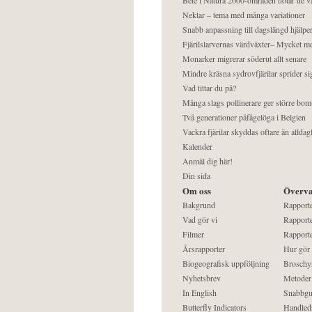
Nektar – tema med många variationer
Snabb anpassning till dagslängd hjälper
Fjärilslarvernas värdväxter– Mycket 
Monarker migrerar söderut allt senare
Mindre kräsna sydrovfjärilar sprider si
Vad tittar du på?
Många slags pollinerare ger större bom
Två generationer påfågelöga i Belgien
Vackra fjärilar skyddas oftare än alldag
Kalender
Anmäl dig här!
Din sida
Om oss
Överva
Bakgrund
Rapport
Vad gör vi
Rapporte
Filmer
Rapporte
Årsrapporter
Hur gör
Biogeografisk uppföljning
Broschy
Nyhetsbrev
Metoder
In English
Snabbgu
Butterfly Indicators
Handled