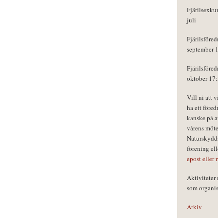
Fjärilsexku
juli
Fjärilsföred
september 
Fjärilsföred
oktober 17
Vill ni att 
ha ett föred
kanske på a
vårens möte
Naturskydds
förening el
epost eller 
Aktivitete
som organisa
Arkiv