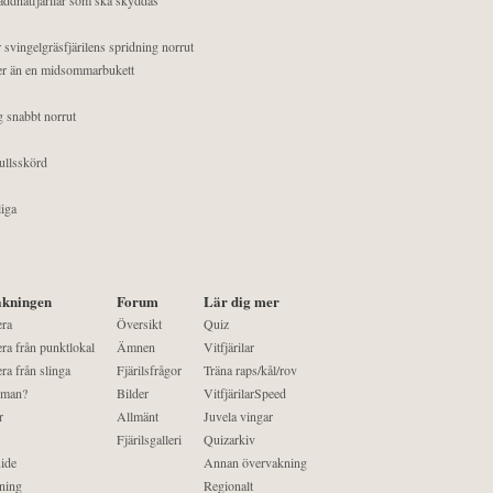
 svingelgräsfjärilens spridning norrut
mer än en midsommarbukett
g snabbt norrut
ullsskörd
liga
kningen
Forum
Lär dig mer
era
Översikt
Quiz
ra från punktlokal
Ämnen
Vitfjärilar
ra från slinga
Fjärilsfrågor
Träna raps/kål/rov
 man?
Bilder
VitfjärilarSpeed
r
Allmänt
Juvela vingar
Fjärilsgalleri
Quizarkiv
ide
Annan övervakning
ning
Regionalt