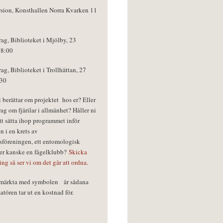
rsion, Konsthallen Norra Kvarken 11
rag, Biblioteket i Mjölby, 23
18:00
rag, Biblioteket i Trollhättan, 27
:30
vi berättar om projektet hos er? Eller
rag om fjärilar i allmänhet? Håller ni
tt sätta ihop programmet inför
n i en krets av
föreningen, ett entomologisk
ler kanske en fågelklubb?
Skicka
ring så ser vi om det går att ordna.
r märkta med symbolen
är sådana
tören tar ut en kostnad för.