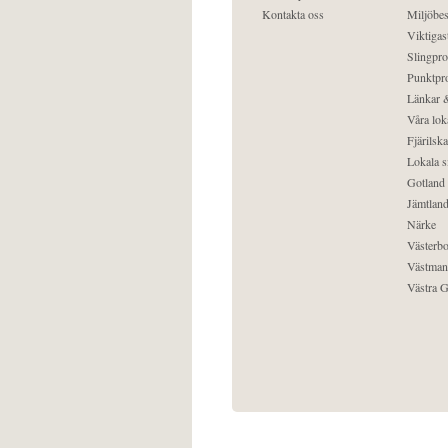
Kontakta oss
Miljöbes
Viktigast
Slingpro
Punktpro
Länkar &
Våra lok
Fjärilska
Lokala s
Gotland
Jämtlan
Närke
Västerbo
Västman
Västra G