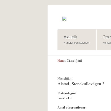
Hoppa till huvudinnehåll
Aktuellt
Om 
Nyheter och kalender
Kontak
Hem
» Nässelfjäril
Nässelfjäril
Alstad, Stenekullevägen 3
Platskategori:
Punktlokal
Antal observationer: