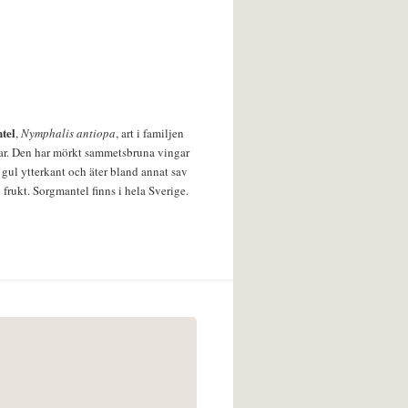
tel
,
Nymphalis antiopa
, art i familjen
lar. Den har mörkt sammetsbruna vingar
 gul ytterkant och äter bland annat sav
 frukt. Sorgmantel finns i hela Sverige.