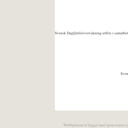
Svensk Dagfjärilsövervakning utförs i samarbe
Sven
Webbplatsen är byggd med open-source 