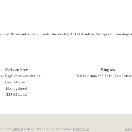
te med Naturvårdsverket, Lunds Universitet, ArtDatabanken, Sveriges Entomologis
Skriv ett brev
Ring oss
sk Dagfjärilsövervakning
Telefon: 046-222 3818 (Lars Petter
Lars Pettersson
Ekologihuset
223 62 Lund
systemet
Drupal
och är utvecklad av webbyrån
Happiness
.
Info