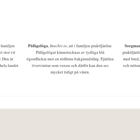
Påfågelöga
Sorgman
 i familjen
,
Inachis io
, art i familjen praktfjärilar.
t stor vit
Påfågelögat kännetecknas av tydliga blå
praktfjäri
r. Den är
ögonfläckar mot en rödbrun bakgrundsfärg. Fjärilen
med bred,
 hela landet
övervintrar som vuxen och därför kan den ses
och rutten
mycket tidigt på våren.