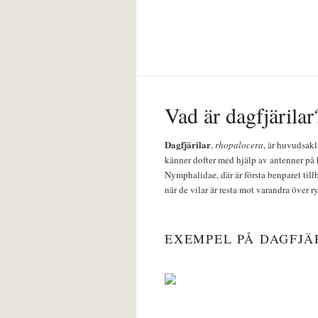
Vad är dagfjärilar
Dagfjärilar
,
rhopalocera
, är huvudsakl
känner dofter med hjälp av antenner på 
Nymphalidae, där är första benparet till
när de vilar är resta mot varandra över r
EXEMPEL PÅ DAGFJÄ