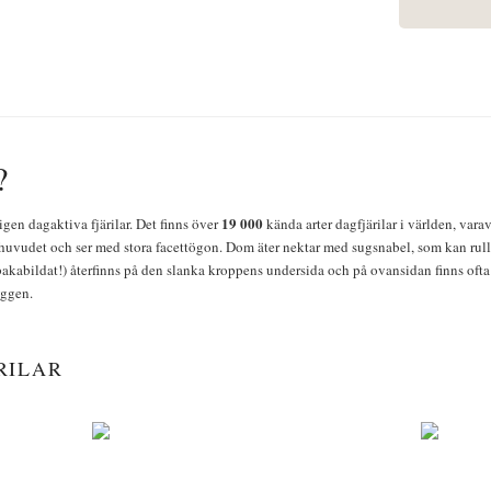
?
19 000
igen dagaktiva fjärilar. Det finns över
kända arter dagfjärilar i världen, vara
huvudet och ser med stora facettögon. Dom äter nektar med sugsnabel, som kan rulla
bakabildat!) återfinns på den slanka kroppens undersida och på ovansidan finns ofta 
yggen.
RILAR