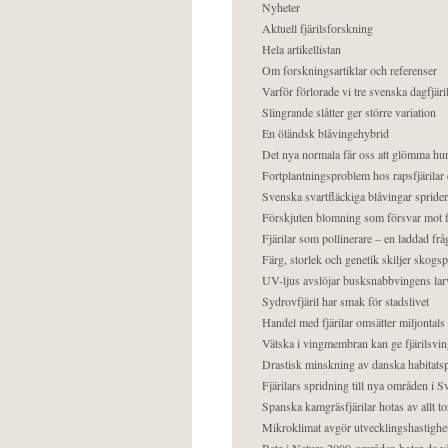
Nyheter
Aktuell fjärilsforskning
Hela artikellistan
Om forskningsartiklar och referenser
Varför förlorade vi tre svenska dagfjäri
Slingrande slåtter ger större variation
En öländsk blåvingehybrid
Det nya normala får oss att glömma hur
Fortplantningsproblem hos rapsfjärilar 
Svenska svartfläckiga blåvingar sprider 
Förskjuten blomning som försvar mot fj
Fjärilar som pollinerare – en laddad frå
Färg, storlek och genetik skiljer skogs
UV-ljus avslöjar busksnabbvingens lar
Sydrovfjäril har smak för stadslivet
Handel med fjärilar omsätter miljontals 
Vätska i vingmembran kan ge fjärilsvin
Drastisk minskning av danska habitatsp
Fjärilars spridning till nya områden i
Spanska kamgräsfjärilar hotas av allt t
Mikroklimat avgör utvecklingshastighe
Bete i Natura 2000-områden hotar de v