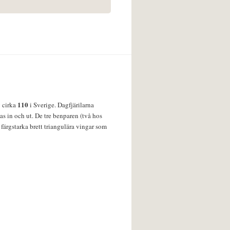
110
v cirka
i Sverige. Dagfjärilarna
s in och ut. De tre benparen (två hos
färgstarka brett triangulära vingar som