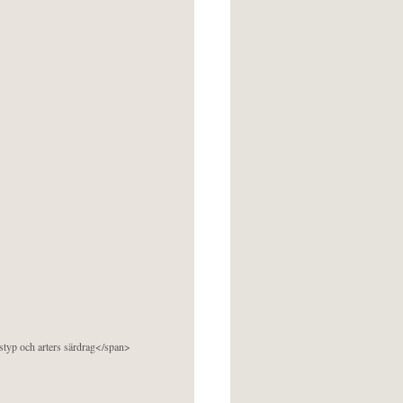
pstyp och arters särdrag</span>