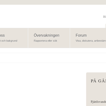
B
Sök
oss
Övervakningen
Forum
t och bakgrund
Rapportera eller sök
Visa, diskutera, artbestäm
PÅ G
Fjärilsvand