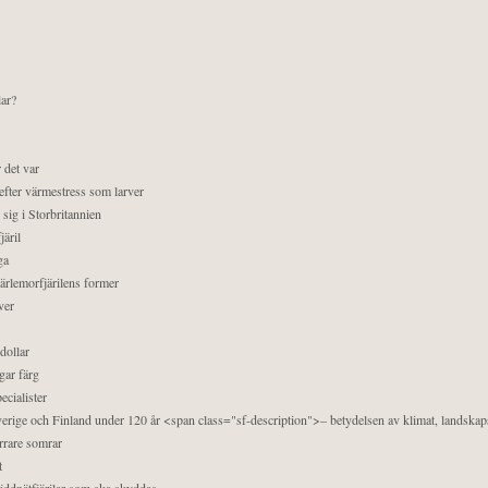
lar?
 det var
efter värmestress som larver
sig i Storbritannien
äril
ga
pärlemorfjärilens former
ver
dollar
gar färg
ecialister
 Sverige och Finland under 120 år <span class="sf-description">– betydelsen av klimat, landska
orrare somrar
t
äddnätfjärilar som ska skyddas