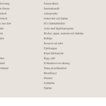
krivning
Faunaväkteri
e filerna
Internationellt
tokoll
Atlasprojekt
tokoll
Naturvård och fjärilar
 mer filer
EUs habitatdirektiv
aler
Arter med åtgärdsprogram
rta
Böcker, appar, material och länktips
idor
Boktips
Resurser på nätet
d
Fjärilsappar
Köpa fjärilsprylar
tten
Bygg själv
land
Pollinatörsövervakning
ötaland
Träna på pollinatörer
Blomflugor
Humlor
Solitärbin
Fjärilar