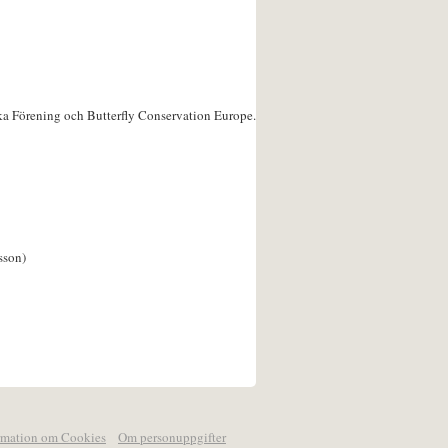
ka Förening och Butterfly Conservation Europe.
sson)
rmation om Cookies
Om personuppgifter