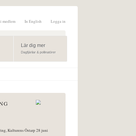
li medlem
In English
Logga in
formulär
Lär dig mer
Dagfjärilar & pollinatörer
ÅNG
ring, Kulturens Östarp 28 juni