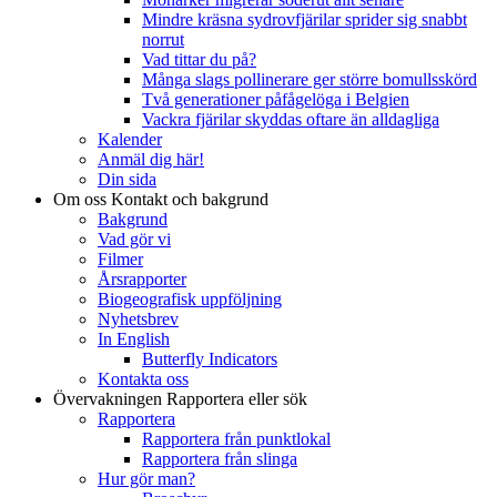
Mindre kräsna sydrovfjärilar sprider sig snabbt
norrut
Vad tittar du på?
Många slags pollinerare ger större bomullsskörd
Två generationer påfågelöga i Belgien
Vackra fjärilar skyddas oftare än alldagliga
Kalender
Anmäl dig här!
Din sida
Om oss
Kontakt och bakgrund
Bakgrund
Vad gör vi
Filmer
Årsrapporter
Biogeografisk uppföljning
Nyhetsbrev
In English
Butterfly Indicators
Kontakta oss
Övervakningen
Rapportera eller sök
Rapportera
Rapportera från punktlokal
Rapportera från slinga
Hur gör man?