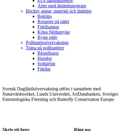
EUs habitatdirektiv
Arter med åtgärdsprogram
Böcker, appar, material och länktips
Boktips
Resurser på nätet
Fjärilsappar
Köpa fjärilsprylar
Bygg själv
Pollinatörsövervakning
Träna på pollinatörer
Blomflugor
Humlor
Solitärbin
Fjärilar
Svensk Dagfjärilsövervakning utförs i samarbete med
Naturvårdsverket, Lunds Universitet, ArtDatabanken, Sveriges
Entomologiska Förening och Butterfly Conservation Europe.
Skriv ett brev
Ring oss