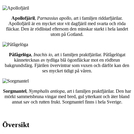
Apollofjäril
,
Parnassius apollo
, art i familjen riddarfjärilar.
Apollofjäril är en mycket stor vit dagfjäril med svarta och röda
fläckar. Den är rödlistad eftersom den minskar starkt i hela landet
utom på Gotland.
Påfågelöga
,
Inachis io
, art i familjen praktfjärilar. Påfågelögat
kännetecknas av tydliga blå ögonfläckar mot en rödbrun
bakgrundsfärg. Fjärilen övervintrar som vuxen och därför kan den
ses mycket tidigt på våren.
Sorgmantel
,
Nymphalis antiopa
, art i familjen praktfjärilar. Den har
mörkt sammetsbruna vingar med bred, gul ytterkant och äter bland
annat sav och rutten frukt. Sorgmantel finns i hela Sverige.
Översikt