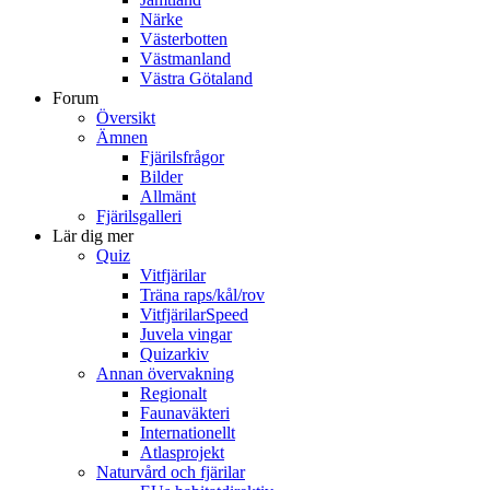
Närke
Västerbotten
Västmanland
Västra Götaland
Forum
Översikt
Ämnen
Fjärilsfrågor
Bilder
Allmänt
Fjärilsgalleri
Lär dig mer
Quiz
Vitfjärilar
Träna raps/kål/rov
VitfjärilarSpeed
Juvela vingar
Quizarkiv
Annan övervakning
Regionalt
Faunaväkteri
Internationellt
Atlasprojekt
Naturvård och fjärilar