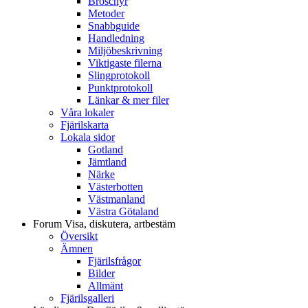
Broschyr
Metoder
Snabbguide
Handledning
Miljöbeskrivning
Viktigaste filerna
Slingprotokoll
Punktprotokoll
Länkar & mer filer
Våra lokaler
Fjärilskarta
Lokala sidor
Gotland
Jämtland
Närke
Västerbotten
Västmanland
Västra Götaland
Forum
Visa, diskutera, artbestäm
Översikt
Ämnen
Fjärilsfrågor
Bilder
Allmänt
Fjärilsgalleri