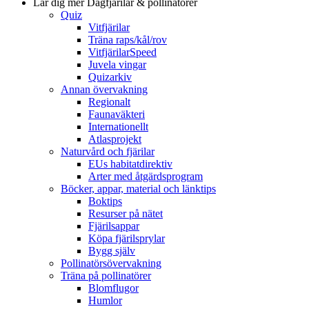
Lär dig mer
Dagfjärilar & pollinatörer
Quiz
Vitfjärilar
Träna raps/kål/rov
VitfjärilarSpeed
Juvela vingar
Quizarkiv
Annan övervakning
Regionalt
Faunaväkteri
Internationellt
Atlasprojekt
Naturvård och fjärilar
EUs habitatdirektiv
Arter med åtgärdsprogram
Böcker, appar, material och länktips
Boktips
Resurser på nätet
Fjärilsappar
Köpa fjärilsprylar
Bygg själv
Pollinatörsövervakning
Träna på pollinatörer
Blomflugor
Humlor