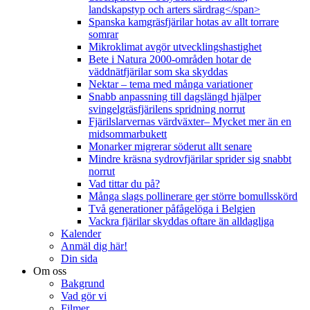
landskapstyp och arters särdrag</span>
Spanska kamgräsfjärilar hotas av allt torrare
somrar
Mikroklimat avgör utvecklingshastighet
Bete i Natura 2000-områden hotar de
väddnätfjärilar som ska skyddas
Nektar – tema med många variationer
Snabb anpassning till dagslängd hjälper
svingelgräsfjärilens spridning norrut
Fjärilslarvernas värdväxter– Mycket mer än en
midsommarbukett
Monarker migrerar söderut allt senare
Mindre kräsna sydrovfjärilar sprider sig snabbt
norrut
Vad tittar du på?
Många slags pollinerare ger större bomullsskörd
Två generationer påfågelöga i Belgien
Vackra fjärilar skyddas oftare än alldagliga
Kalender
Anmäl dig här!
Din sida
Om oss
Bakgrund
Vad gör vi
Filmer