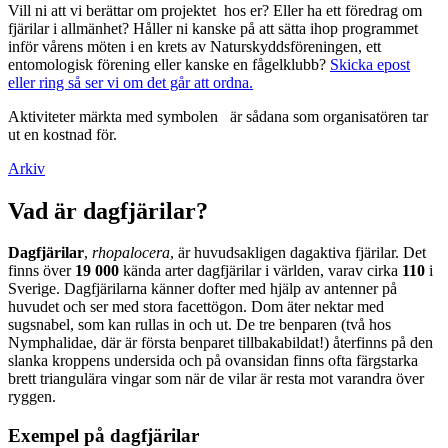
Vill ni att vi berättar om projektet hos er? Eller ha ett föredrag om
fjärilar i allmänhet? Håller ni kanske på att sätta ihop programmet
inför vårens möten i en krets av Naturskyddsföreningen, ett
entomologisk förening eller kanske en fågelklubb?
Skicka epost
eller ring så ser vi om det går att ordna.
Aktiviteter märkta med symbolen
är sådana som organisatören tar
ut en kostnad för.
Arkiv
Vad är dagfjärilar?
Dagfjärilar
,
rhopalocera
, är huvudsakligen dagaktiva fjärilar. Det
finns över
19 000
kända arter dagfjärilar i världen, varav cirka
110
i
Sverige. Dagfjärilarna känner dofter med hjälp av antenner på
huvudet och ser med stora facettögon. Dom äter nektar med
sugsnabel, som kan rullas in och ut. De tre benparen (två hos
Nymphalidae, där är första benparet tillbakabildat!) återfinns på den
slanka kroppens undersida och på ovansidan finns ofta färgstarka
brett triangulära vingar som när de vilar är resta mot varandra över
ryggen.
Exempel på dagfjärilar