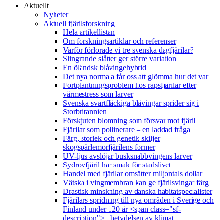
Aktuellt
Nyheter
Aktuell fjärilsforskning
Hela artikellistan
Om forskningsartiklar och referenser
Varför förlorade vi tre svenska dagfjärilar?
Slingrande slåtter ger större variation
En öländsk blåvingehybrid
Det nya normala får oss att glömma hur det var
Fortplantningsproblem hos rapsfjärilar efter
värmestress som larver
Svenska svartfläckiga blåvingar sprider sig i
Storbritannien
Förskjuten blomning som försvar mot fjäril
Fjärilar som pollinerare – en laddad fråga
Färg, storlek och genetik skiljer
skogspärlemorfjärilens former
UV-ljus avslöjar busksnabbvingens larver
Sydrovfjäril har smak för stadslivet
Handel med fjärilar omsätter miljontals dollar
Vätska i vingmembran kan ge fjärilsvingar färg
Drastisk minskning av danska habitatspecialister
Fjärilars spridning till nya områden i Sverige och
Finland under 120 år <span class="sf-
description">– betydelsen av klimat,