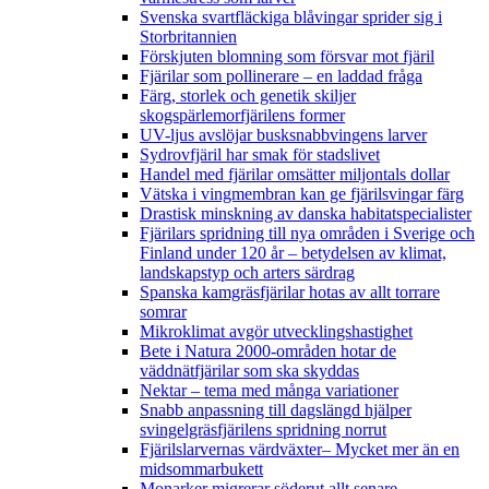
Svenska svartfläckiga blåvingar sprider sig i
Storbritannien
Förskjuten blomning som försvar mot fjäril
Fjärilar som pollinerare – en laddad fråga
Färg, storlek och genetik skiljer
skogspärlemorfjärilens former
UV-ljus avslöjar busksnabbvingens larver
Sydrovfjäril har smak för stadslivet
Handel med fjärilar omsätter miljontals dollar
Vätska i vingmembran kan ge fjärilsvingar färg
Drastisk minskning av danska habitatspecialister
Fjärilars spridning till nya områden i Sverige och
Finland under 120 år
– betydelsen av klimat,
landskapstyp och arters särdrag
Spanska kamgräsfjärilar hotas av allt torrare
somrar
Mikroklimat avgör utvecklingshastighet
Bete i Natura 2000-områden hotar de
väddnätfjärilar som ska skyddas
Nektar – tema med många variationer
Snabb anpassning till dagslängd hjälper
svingelgräsfjärilens spridning norrut
Fjärilslarvernas värdväxter– Mycket mer än en
midsommarbukett
Monarker migrerar söderut allt senare