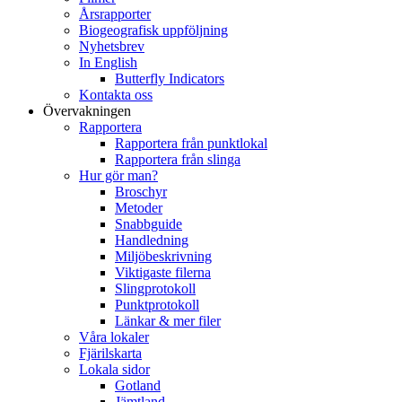
Årsrapporter
Biogeografisk uppföljning
Nyhetsbrev
In English
Butterfly Indicators
Kontakta oss
Övervakningen
Rapportera
Rapportera från punktlokal
Rapportera från slinga
Hur gör man?
Broschyr
Metoder
Snabbguide
Handledning
Miljöbeskrivning
Viktigaste filerna
Slingprotokoll
Punktprotokoll
Länkar & mer filer
Våra lokaler
Fjärilskarta
Lokala sidor
Gotland
Jämtland