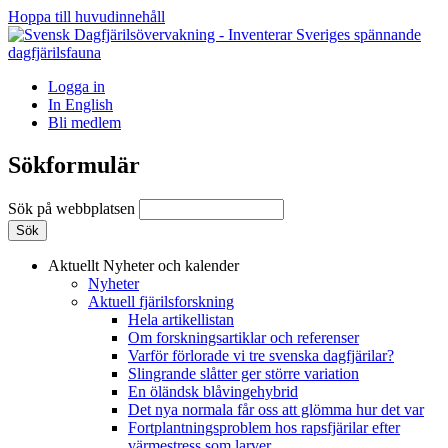
Hoppa till huvudinnehåll
Logga in
In English
Bli medlem
Sökformulär
Sök på webbplatsen
Aktuellt
Nyheter och kalender
Nyheter
Aktuell fjärilsforskning
Hela artikellistan
Om forskningsartiklar och referenser
Varför förlorade vi tre svenska dagfjärilar?
Slingrande slåtter ger större variation
En öländsk blåvingehybrid
Det nya normala får oss att glömma hur det var
Fortplantningsproblem hos rapsfjärilar efter
värmestress som larver