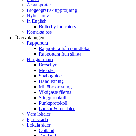
Årsrapporter
Biogeografisk uppföljning
Nyhetsbrev
In English
Butterfly Indicators
Kontakta oss
Övervakningen
Rapportera
Rapportera från punktlokal
Rapportera från slinga
Hur gör man?
Broschyr
Metoder
Snabbguide
Handledning
Miljöbeskrivning
Viktigaste filerna
Slingprotokoll
Punktprotokoll
Länkar & mer filer
Våra lokaler
Fjärilskarta
Lokala sidor
Gotland
Jämtland