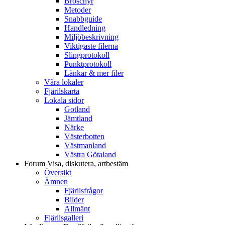
Broschyr
Metoder
Snabbguide
Handledning
Miljöbeskrivning
Viktigaste filerna
Slingprotokoll
Punktprotokoll
Länkar & mer filer
Våra lokaler
Fjärilskarta
Lokala sidor
Gotland
Jämtland
Närke
Västerbotten
Västmanland
Västra Götaland
Forum
Visa, diskutera, artbestäm
Översikt
Ämnen
Fjärilsfrågor
Bilder
Allmänt
Fjärilsgalleri