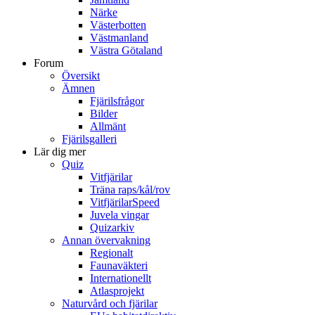
Närke
Västerbotten
Västmanland
Västra Götaland
Forum
Översikt
Ämnen
Fjärilsfrågor
Bilder
Allmänt
Fjärilsgalleri
Lär dig mer
Quiz
Vitfjärilar
Träna raps/kål/rov
VitfjärilarSpeed
Juvela vingar
Quizarkiv
Annan övervakning
Regionalt
Faunaväkteri
Internationellt
Atlasprojekt
Naturvård och fjärilar