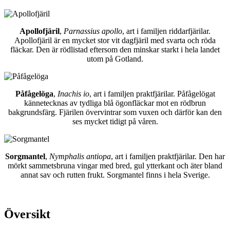
Apollofjäril
,
Parnassius apollo
, art i familjen riddarfjärilar.
Apollofjäril är en mycket stor vit dagfjäril med svarta och röda
fläckar. Den är rödlistad eftersom den minskar starkt i hela landet
utom på Gotland.
Påfågelöga
,
Inachis io
, art i familjen praktfjärilar. Påfågelögat
kännetecknas av tydliga blå ögonfläckar mot en rödbrun
bakgrundsfärg. Fjärilen övervintrar som vuxen och därför kan den
ses mycket tidigt på våren.
Sorgmantel
,
Nymphalis antiopa
, art i familjen praktfjärilar. Den har
mörkt sammetsbruna vingar med bred, gul ytterkant och äter bland
annat sav och rutten frukt. Sorgmantel finns i hela Sverige.
Översikt