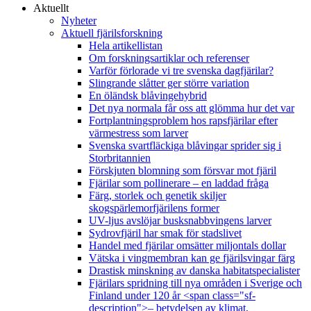
Aktuellt
Nyheter
Aktuell fjärilsforskning
Hela artikellistan
Om forskningsartiklar och referenser
Varför förlorade vi tre svenska dagfjärilar?
Slingrande slåtter ger större variation
En öländsk blåvingehybrid
Det nya normala får oss att glömma hur det var
Fortplantningsproblem hos rapsfjärilar efter
värmestress som larver
Svenska svartfläckiga blåvingar sprider sig i
Storbritannien
Förskjuten blomning som försvar mot fjäril
Fjärilar som pollinerare – en laddad fråga
Färg, storlek och genetik skiljer
skogspärlemorfjärilens former
UV-ljus avslöjar busksnabbvingens larver
Sydrovfjäril har smak för stadslivet
Handel med fjärilar omsätter miljontals dollar
Vätska i vingmembran kan ge fjärilsvingar färg
Drastisk minskning av danska habitatspecialister
Fjärilars spridning till nya områden i Sverige och
Finland under 120 år <span class="sf-
description">– betydelsen av klimat,