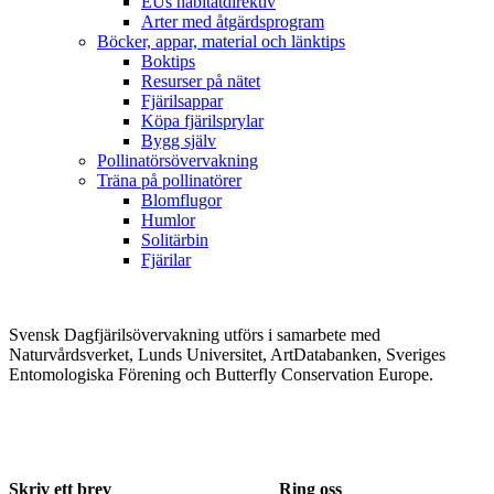
EUs habitatdirektiv
Arter med åtgärdsprogram
Böcker, appar, material och länktips
Boktips
Resurser på nätet
Fjärilsappar
Köpa fjärilsprylar
Bygg själv
Pollinatörsövervakning
Träna på pollinatörer
Blomflugor
Humlor
Solitärbin
Fjärilar
Svensk Dagfjärilsövervakning utförs i samarbete med
Naturvårdsverket, Lunds Universitet, ArtDatabanken, Sveriges
Entomologiska Förening och Butterfly Conservation Europe.
Skriv ett brev
Ring oss