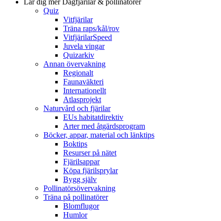
Lär dig mer
Dagfjärilar & pollinatörer
Quiz
Vitfjärilar
Träna raps/kål/rov
VitfjärilarSpeed
Juvela vingar
Quizarkiv
Annan övervakning
Regionalt
Faunaväkteri
Internationellt
Atlasprojekt
Naturvård och fjärilar
EUs habitatdirektiv
Arter med åtgärdsprogram
Böcker, appar, material och länktips
Boktips
Resurser på nätet
Fjärilsappar
Köpa fjärilsprylar
Bygg själv
Pollinatörsövervakning
Träna på pollinatörer
Blomflugor
Humlor