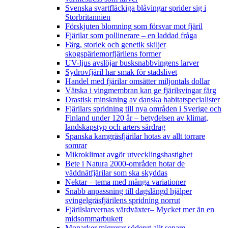
Svenska svartfläckiga blåvingar sprider sig i
Storbritannien
Förskjuten blomning som försvar mot fjäril
Fjärilar som pollinerare – en laddad fråga
Färg, storlek och genetik skiljer
skogspärlemorfjärilens former
UV-ljus avslöjar busksnabbvingens larver
Sydrovfjäril har smak för stadslivet
Handel med fjärilar omsätter miljontals dollar
Vätska i vingmembran kan ge fjärilsvingar färg
Drastisk minskning av danska habitatspecialister
Fjärilars spridning till nya områden i Sverige och
Finland under 120 år
– betydelsen av klimat,
landskapstyp och arters särdrag
Spanska kamgräsfjärilar hotas av allt torrare
somrar
Mikroklimat avgör utvecklingshastighet
Bete i Natura 2000-områden hotar de
väddnätfjärilar som ska skyddas
Nektar – tema med många variationer
Snabb anpassning till dagslängd hjälper
svingelgräsfjärilens spridning norrut
Fjärilslarvernas värdväxter– Mycket mer än en
midsommarbukett
Monarker migrerar söderut allt senare