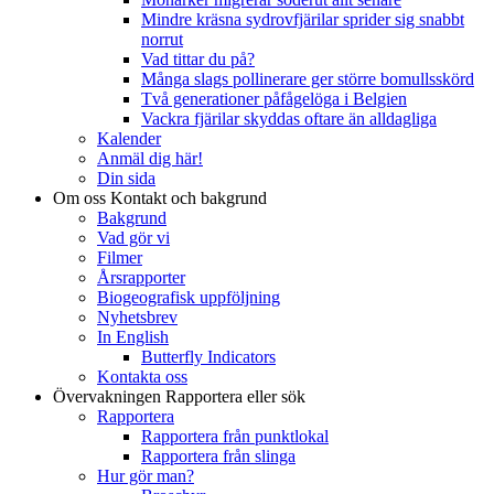
Mindre kräsna sydrovfjärilar sprider sig snabbt
norrut
Vad tittar du på?
Många slags pollinerare ger större bomullsskörd
Två generationer påfågelöga i Belgien
Vackra fjärilar skyddas oftare än alldagliga
Kalender
Anmäl dig här!
Din sida
Om oss
Kontakt och bakgrund
Bakgrund
Vad gör vi
Filmer
Årsrapporter
Biogeografisk uppföljning
Nyhetsbrev
In English
Butterfly Indicators
Kontakta oss
Övervakningen
Rapportera eller sök
Rapportera
Rapportera från punktlokal
Rapportera från slinga
Hur gör man?