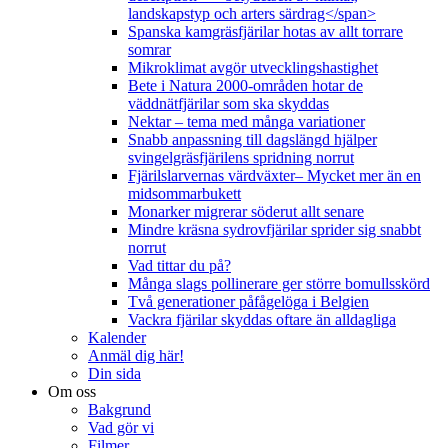
landskapstyp och arters särdrag</span>
Spanska kamgräsfjärilar hotas av allt torrare
somrar
Mikroklimat avgör utvecklingshastighet
Bete i Natura 2000-områden hotar de
väddnätfjärilar som ska skyddas
Nektar – tema med många variationer
Snabb anpassning till dagslängd hjälper
svingelgräsfjärilens spridning norrut
Fjärilslarvernas värdväxter– Mycket mer än en
midsommarbukett
Monarker migrerar söderut allt senare
Mindre kräsna sydrovfjärilar sprider sig snabbt
norrut
Vad tittar du på?
Många slags pollinerare ger större bomullsskörd
Två generationer påfågelöga i Belgien
Vackra fjärilar skyddas oftare än alldagliga
Kalender
Anmäl dig här!
Din sida
Om oss
Bakgrund
Vad gör vi
Filmer