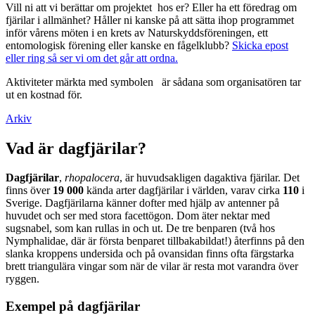
Vill ni att vi berättar om projektet hos er? Eller ha ett föredrag om
fjärilar i allmänhet? Håller ni kanske på att sätta ihop programmet
inför vårens möten i en krets av Naturskyddsföreningen, ett
entomologisk förening eller kanske en fågelklubb?
Skicka epost
eller ring så ser vi om det går att ordna.
Aktiviteter märkta med symbolen
är sådana som organisatören tar
ut en kostnad för.
Arkiv
Vad är dagfjärilar?
Dagfjärilar
,
rhopalocera
, är huvudsakligen dagaktiva fjärilar. Det
finns över
19 000
kända arter dagfjärilar i världen, varav cirka
110
i
Sverige. Dagfjärilarna känner dofter med hjälp av antenner på
huvudet och ser med stora facettögon. Dom äter nektar med
sugsnabel, som kan rullas in och ut. De tre benparen (två hos
Nymphalidae, där är första benparet tillbakabildat!) återfinns på den
slanka kroppens undersida och på ovansidan finns ofta färgstarka
brett triangulära vingar som när de vilar är resta mot varandra över
ryggen.
Exempel på dagfjärilar