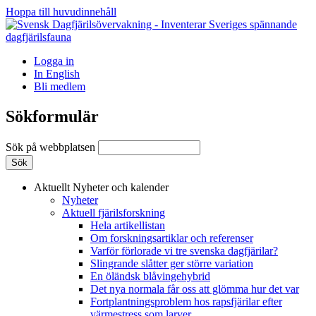
Hoppa till huvudinnehåll
Logga in
In English
Bli medlem
Sökformulär
Sök på webbplatsen
Aktuellt
Nyheter och kalender
Nyheter
Aktuell fjärilsforskning
Hela artikellistan
Om forskningsartiklar och referenser
Varför förlorade vi tre svenska dagfjärilar?
Slingrande slåtter ger större variation
En öländsk blåvingehybrid
Det nya normala får oss att glömma hur det var
Fortplantningsproblem hos rapsfjärilar efter
värmestress som larver