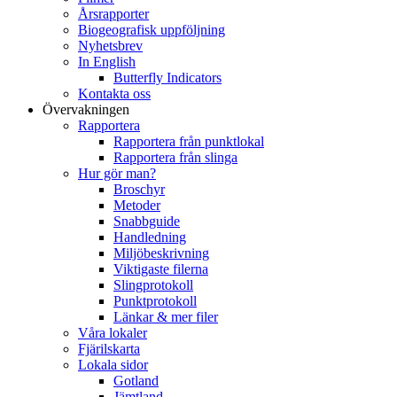
Årsrapporter
Biogeografisk uppföljning
Nyhetsbrev
In English
Butterfly Indicators
Kontakta oss
Övervakningen
Rapportera
Rapportera från punktlokal
Rapportera från slinga
Hur gör man?
Broschyr
Metoder
Snabbguide
Handledning
Miljöbeskrivning
Viktigaste filerna
Slingprotokoll
Punktprotokoll
Länkar & mer filer
Våra lokaler
Fjärilskarta
Lokala sidor
Gotland
Jämtland