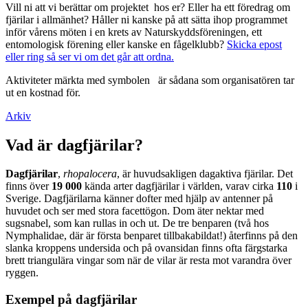
Vill ni att vi berättar om projektet hos er? Eller ha ett föredrag om
fjärilar i allmänhet? Håller ni kanske på att sätta ihop programmet
inför vårens möten i en krets av Naturskyddsföreningen, ett
entomologisk förening eller kanske en fågelklubb?
Skicka epost
eller ring så ser vi om det går att ordna.
Aktiviteter märkta med symbolen
är sådana som organisatören tar
ut en kostnad för.
Arkiv
Vad är dagfjärilar?
Dagfjärilar
,
rhopalocera
, är huvudsakligen dagaktiva fjärilar. Det
finns över
19 000
kända arter dagfjärilar i världen, varav cirka
110
i
Sverige. Dagfjärilarna känner dofter med hjälp av antenner på
huvudet och ser med stora facettögon. Dom äter nektar med
sugsnabel, som kan rullas in och ut. De tre benparen (två hos
Nymphalidae, där är första benparet tillbakabildat!) återfinns på den
slanka kroppens undersida och på ovansidan finns ofta färgstarka
brett triangulära vingar som när de vilar är resta mot varandra över
ryggen.
Exempel på dagfjärilar