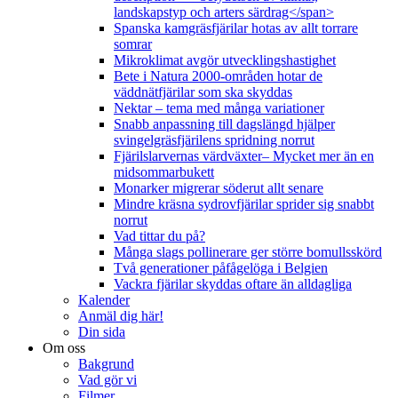
landskapstyp och arters särdrag</span>
Spanska kamgräsfjärilar hotas av allt torrare
somrar
Mikroklimat avgör utvecklingshastighet
Bete i Natura 2000-områden hotar de
väddnätfjärilar som ska skyddas
Nektar – tema med många variationer
Snabb anpassning till dagslängd hjälper
svingelgräsfjärilens spridning norrut
Fjärilslarvernas värdväxter– Mycket mer än en
midsommarbukett
Monarker migrerar söderut allt senare
Mindre kräsna sydrovfjärilar sprider sig snabbt
norrut
Vad tittar du på?
Många slags pollinerare ger större bomullsskörd
Två generationer påfågelöga i Belgien
Vackra fjärilar skyddas oftare än alldagliga
Kalender
Anmäl dig här!
Din sida
Om oss
Bakgrund
Vad gör vi
Filmer