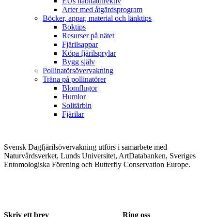
EUs habitatdirektiv
Arter med åtgärdsprogram
Böcker, appar, material och länktips
Boktips
Resurser på nätet
Fjärilsappar
Köpa fjärilsprylar
Bygg själv
Pollinatörsövervakning
Träna på pollinatörer
Blomflugor
Humlor
Solitärbin
Fjärilar
Svensk Dagfjärilsövervakning utförs i samarbete med
Naturvårdsverket, Lunds Universitet, ArtDatabanken, Sveriges
Entomologiska Förening och Butterfly Conservation Europe.
Skriv ett brev
Ring oss