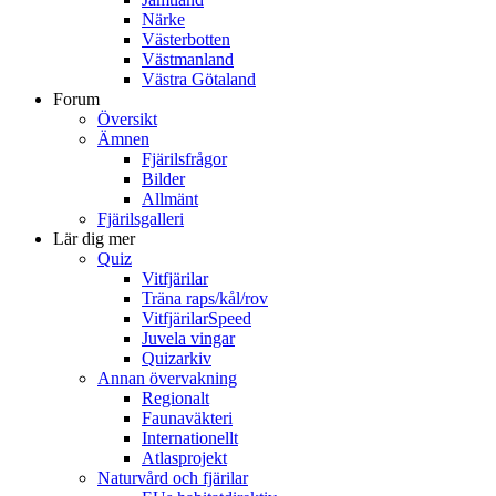
Närke
Västerbotten
Västmanland
Västra Götaland
Forum
Översikt
Ämnen
Fjärilsfrågor
Bilder
Allmänt
Fjärilsgalleri
Lär dig mer
Quiz
Vitfjärilar
Träna raps/kål/rov
VitfjärilarSpeed
Juvela vingar
Quizarkiv
Annan övervakning
Regionalt
Faunaväkteri
Internationellt
Atlasprojekt
Naturvård och fjärilar