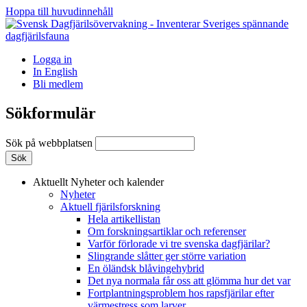
Hoppa till huvudinnehåll
Logga in
In English
Bli medlem
Sökformulär
Sök på webbplatsen
Aktuellt
Nyheter och kalender
Nyheter
Aktuell fjärilsforskning
Hela artikellistan
Om forskningsartiklar och referenser
Varför förlorade vi tre svenska dagfjärilar?
Slingrande slåtter ger större variation
En öländsk blåvingehybrid
Det nya normala får oss att glömma hur det var
Fortplantningsproblem hos rapsfjärilar efter
värmestress som larver