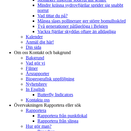
Mindre kräsna sydrovfjärilar sprider sig snabbt
norrut
Vad tittar du på?
Många slags pollinerare ger större bomullsskörd
Två generationer påfågelöga i Belgien
Vackra fjärilar skyddas oftare än alldagliga
Kalender
Anmäl dig här!
Din sida
Om oss
Kontakt och bakgrund
Bakgrund
Vad gör vi
Filmer
Årsrapporter
Biogeografisk uppföljning
Nyhetsbrev
In English
Butterfly Indicators
Kontakta oss
Övervakningen
Rapportera eller sök
Rapportera
Rapportera från punktlokal
Rapportera från slinga
Hur gör man?