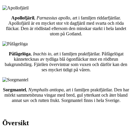
Apollofjäril
,
Parnassius apollo
, art i familjen riddarfjärilar.
Apollofjäril är en mycket stor vit dagfjäril med svarta och röda
fläckar. Den är rödlistad eftersom den minskar starkt i hela landet
utom på Gotland.
Påfågelöga
,
Inachis io
, art i familjen praktfjärilar. Påfågelögat
kännetecknas av tydliga blå ögonfläckar mot en rödbrun
bakgrundsfärg. Fjärilen övervintrar som vuxen och därför kan den
ses mycket tidigt på våren.
Sorgmantel
,
Nymphalis antiopa
, art i familjen praktfjärilar. Den har
mörkt sammetsbruna vingar med bred, gul ytterkant och äter bland
annat sav och rutten frukt. Sorgmantel finns i hela Sverige.
Översikt