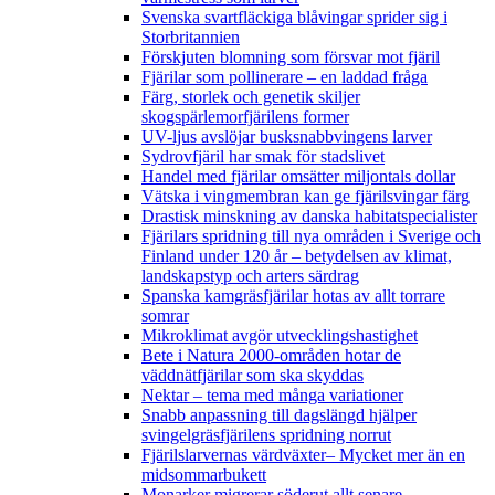
Svenska svartfläckiga blåvingar sprider sig i
Storbritannien
Förskjuten blomning som försvar mot fjäril
Fjärilar som pollinerare – en laddad fråga
Färg, storlek och genetik skiljer
skogspärlemorfjärilens former
UV-ljus avslöjar busksnabbvingens larver
Sydrovfjäril har smak för stadslivet
Handel med fjärilar omsätter miljontals dollar
Vätska i vingmembran kan ge fjärilsvingar färg
Drastisk minskning av danska habitatspecialister
Fjärilars spridning till nya områden i Sverige och
Finland under 120 år
– betydelsen av klimat,
landskapstyp och arters särdrag
Spanska kamgräsfjärilar hotas av allt torrare
somrar
Mikroklimat avgör utvecklingshastighet
Bete i Natura 2000-områden hotar de
väddnätfjärilar som ska skyddas
Nektar – tema med många variationer
Snabb anpassning till dagslängd hjälper
svingelgräsfjärilens spridning norrut
Fjärilslarvernas värdväxter– Mycket mer än en
midsommarbukett
Monarker migrerar söderut allt senare