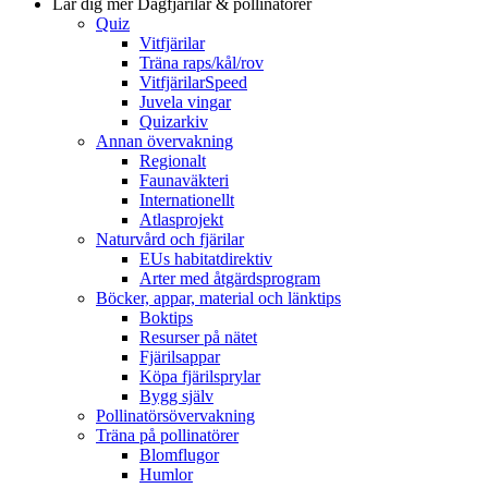
Lär dig mer
Dagfjärilar & pollinatörer
Quiz
Vitfjärilar
Träna raps/kål/rov
VitfjärilarSpeed
Juvela vingar
Quizarkiv
Annan övervakning
Regionalt
Faunaväkteri
Internationellt
Atlasprojekt
Naturvård och fjärilar
EUs habitatdirektiv
Arter med åtgärdsprogram
Böcker, appar, material och länktips
Boktips
Resurser på nätet
Fjärilsappar
Köpa fjärilsprylar
Bygg själv
Pollinatörsövervakning
Träna på pollinatörer
Blomflugor
Humlor