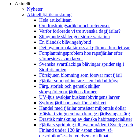
Aktuellt
Nyheter
Aktuell fjärilsforskning
Hela artikellistan
Om forskningsartiklar och referenser
Varför förlorade vi tre svenska dagfjärilar?
Slingrande slåtter ger större variation
En öländsk blåvingehybrid
Det nya normala får oss att glömma hur det var
Fortplantningsproblem hos rapsfjärilar efter
värmestress som larver
Svenska svartfläckiga blåvingar sprider sig i
Storbritannien
Förskjuten blomning som försvar mot fjäril
Fjärilar som pollinerare – en laddad fråga
Färg, storlek och genetik skiljer
skogspärlemorfjärilens former
UV-ljus avslöjar busksnabbvingens larver
Sydrovfjäril har smak för stadslivet
Handel med fjärilar omsätter miljontals dollar
Vätska i vingmembran kan ge fjärilsvingar färg
Drastisk minskning av danska habitatspecialister
Fjärilars spridning till nya områden i Sverige och
Finland under 120 år <span class="sf-
description">– betydelsen av klimat,