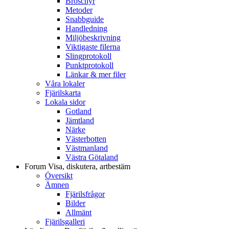
Broschyr
Metoder
Snabbguide
Handledning
Miljöbeskrivning
Viktigaste filerna
Slingprotokoll
Punktprotokoll
Länkar & mer filer
Våra lokaler
Fjärilskarta
Lokala sidor
Gotland
Jämtland
Närke
Västerbotten
Västmanland
Västra Götaland
Forum
Visa, diskutera, artbestäm
Översikt
Ämnen
Fjärilsfrågor
Bilder
Allmänt
Fjärilsgalleri