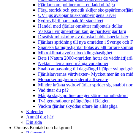
Fjärilar som pollinerare – en laddad fråga
Färg, storlek och genetik skiljer skogspärlemorfjär
UV-ljus avslöjar busksnabbvingens larver
Sydrovfjäril har smak för stadslivet
Handel med fjärilar omsätter miljontals dollar
Vätska i vingmembran kan ge fjärilsvingar färg
Drastisk minskning av danska habitatspecialister
Fjärilars spridning till nya områden i Sverige och
Spanska kamgräsfjärilar hotas av allt torrare somra
Mikroklimat avgör utvecklingshastighet
Bete i Natura 2000-områden hotar de väddnätfjäri
Nektar – tema med många variationer
Snabb anpassning till dagslängd hjälper svingelgräs
Fjärilslarvernas värdväxter– Mycket mer än en m
Monarker migrerar söderut allt senare
Mindre kräsna sydrovfjärilar sprider sig snabbt nor
Vad tittar du på?
Många slags pollinerare ger större bomullsskörd
Två generationer påfågelöga i Belgien
Vackra fjärilar skyddas oftare än alldagliga
Kalender
Anmäl dig här!
Din sida
Om oss
Kontakt och bakgrund
Bakgrund