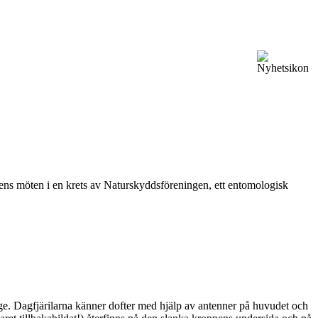
vårens möten i en krets av Naturskyddsföreningen, ett entomologisk
ge. Dagfjärilarna känner dofter med hjälp av antenner på huvudet och