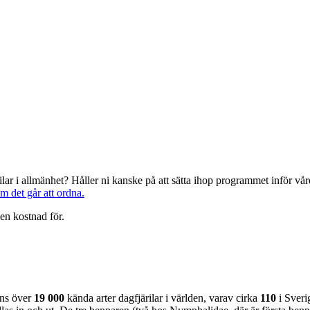
järilar i allmänhet? Håller ni kanske på att sätta ihop programmet inför 
om det går att ordna.
en kostnad för.
nns över
19 000
kända arter dagfjärilar i världen, varav cirka
110
i Sveri