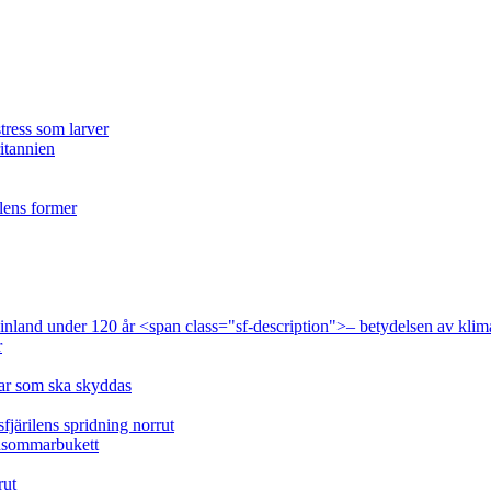
tress som larver
ritannien
ilens former
 Finland under 120 år <span class="sf-description">– betydelsen av klim
r
lar som ska skyddas
fjärilens spridning norrut
idsommarbukett
rut