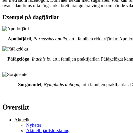
ser med stora facettögon. Dom äter nektar med sugsnabel, som kan rull
ovansidan finns ofta färgstarka brett triangulära vingar som när de vil
Exempel på dagfjärilar
Apollofjäril
,
Parnassius apollo
, art i familjen riddarfjärilar. Apol
Påfågelöga
,
Inachis io
, art i familjen praktfjärilar. Påfågelögat 
Sorgmantel
,
Nymphalis antiopa
, art i familjen praktfjärila
Översikt
Aktuellt
Nyheter
Aktuell fjärilsforskning