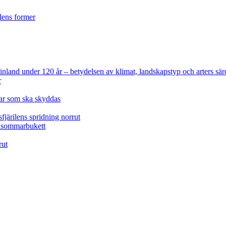
ilens former
 Finland under 120 år
– betydelsen av klimat, landskapstyp och arters sär
r
lar som ska skyddas
fjärilens spridning norrut
idsommarbukett
rut