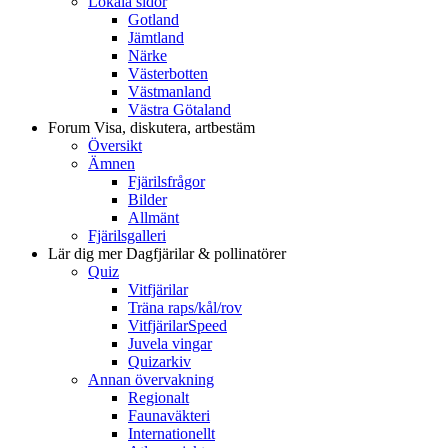
Lokala sidor
Gotland
Jämtland
Närke
Västerbotten
Västmanland
Västra Götaland
Forum
Visa, diskutera, artbestäm
Översikt
Ämnen
Fjärilsfrågor
Bilder
Allmänt
Fjärilsgalleri
Lär dig mer
Dagfjärilar & pollinatörer
Quiz
Vitfjärilar
Träna raps/kål/rov
VitfjärilarSpeed
Juvela vingar
Quizarkiv
Annan övervakning
Regionalt
Faunaväkteri
Internationellt