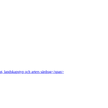
at, landskapstyp och arters särdrag</span>