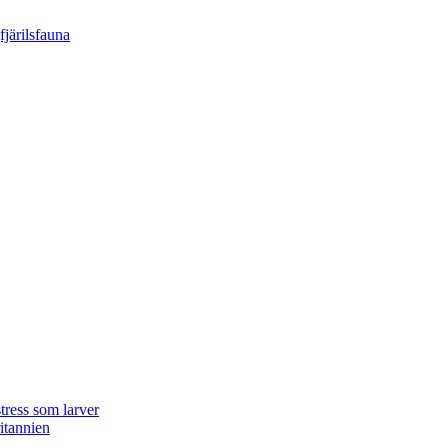
tress som larver
ritannien