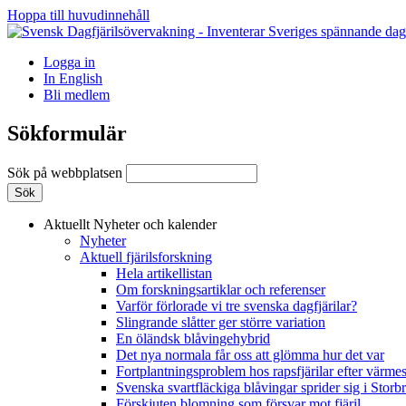
Hoppa till huvudinnehåll
Logga in
In English
Bli medlem
Sökformulär
Sök på webbplatsen
Aktuellt
Nyheter och kalender
Nyheter
Aktuell fjärilsforskning
Hela artikellistan
Om forskningsartiklar och referenser
Varför förlorade vi tre svenska dagfjärilar?
Slingrande slåtter ger större variation
En öländsk blåvingehybrid
Det nya normala får oss att glömma hur det var
Fortplantningsproblem hos rapsfjärilar efter värmes
Svenska svartfläckiga blåvingar sprider sig i Storb
Förskjuten blomning som försvar mot fjäril