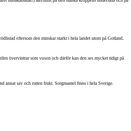
ret tillbakabildat!) återfinns på den slanka kroppens undersida och på
är rödlistad eftersom den minskar starkt i hela landet utom på Gotland.
ärilen övervintrar som vuxen och därför kan den ses mycket tidigt på
nd annat sav och rutten frukt. Sorgmantel finns i hela Sverige.