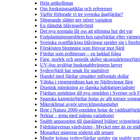
Hela artikellistan
Om forskningsartiklar och referenser
Varför förlorade vi tre svenska dagfjärilar?
Slingrande slåtter ger större variation
En öländsk blåvingehybrid
Det nya normala får oss att glömma hur det var
Fortplantningsproblem hos rapsfjärilar efter värmes
Svenska svartfläckiga blåvingar sprider sig i Storb
Förskjuten blomning som försvar mot fjäril
Fjärilar som pollinerare – en laddad fråga
Färg, storlek och genetik skiljer skogspärlemorfjär
UV-ljus avslöjar busksnabbvingens larver
Sydrovfjäril har smak för stadslivet
Handel med fjärilar omsätter miljontals dollar
Vätska i vingmembran kan ge fjärilsvingar färg
Drastisk minskning av danska habitatspecialister
Fjärilars spridning till nya områden i Sverige och
Spanska kamgräsfjärilar hotas av allt torrare somra
Mikroklimat avgör utvecklingshastighet
Bete i Natura 2000-områden hotar de väddnätfjäri
Nektar – tema med många variationer
Snabb anpassning till dagslängd hjälper svingelgräs
Fjärilslarvernas värdväxter– Mycket mer än en m
Monarker migrerar söderut allt senare
Mindre kräsna sydrovfjärilar sprider sig snabbt nor