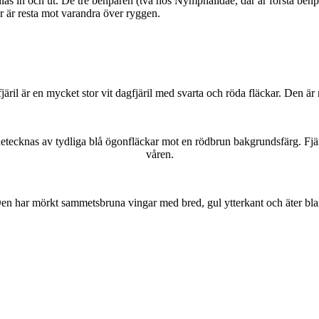
as in och ut. De tre benparen (två hos Nymphalidae, där är första benpa
ar är resta mot varandra över ryggen.
lofjäril är en mycket stor vit dagfjäril med svarta och röda fläckar. Den 
kännetecknas av tydliga blå ögonfläckar mot en rödbrun bakgrundsfärg. Fj
våren.
r. Den har mörkt sammetsbruna vingar med bred, gul ytterkant och äter bla