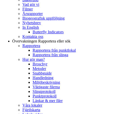
Vad gör vi
Filmer
Årsrapporter
Biogeografisk uppföljning
Nyhetsbrev
In English
Butterfly Indicators
Kontakta oss
Övervakningen
Rapportera eller sök
Rapportera
Rapportera från punktlokal
Rapportera från slinga
Hur gör man?
Broschyr
Metoder
Snabbguide
Handledning
Miljöbeskrivning
Viktigaste filerna
Slingprotokoll
Punktprotokoll
Länkar & mer filer
Våra lokaler
Fjärilskarta