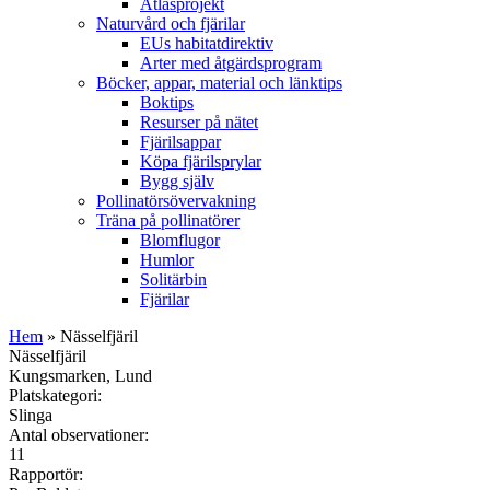
Atlasprojekt
Naturvård och fjärilar
EUs habitatdirektiv
Arter med åtgärdsprogram
Böcker, appar, material och länktips
Boktips
Resurser på nätet
Fjärilsappar
Köpa fjärilsprylar
Bygg själv
Pollinatörsövervakning
Träna på pollinatörer
Blomflugor
Humlor
Solitärbin
Fjärilar
Hem
» Nässelfjäril
Nässelfjäril
Kungsmarken, Lund
Platskategori:
Slinga
Antal observationer:
11
Rapportör: