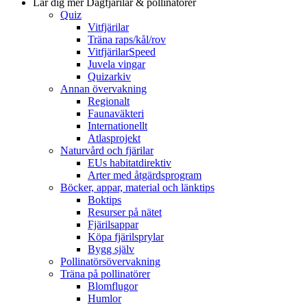
Lär dig mer
Dagfjärilar & pollinatörer
Quiz
Vitfjärilar
Träna raps/kål/rov
VitfjärilarSpeed
Juvela vingar
Quizarkiv
Annan övervakning
Regionalt
Faunaväkteri
Internationellt
Atlasprojekt
Naturvård och fjärilar
EUs habitatdirektiv
Arter med åtgärdsprogram
Böcker, appar, material och länktips
Boktips
Resurser på nätet
Fjärilsappar
Köpa fjärilsprylar
Bygg själv
Pollinatörsövervakning
Träna på pollinatörer
Blomflugor
Humlor