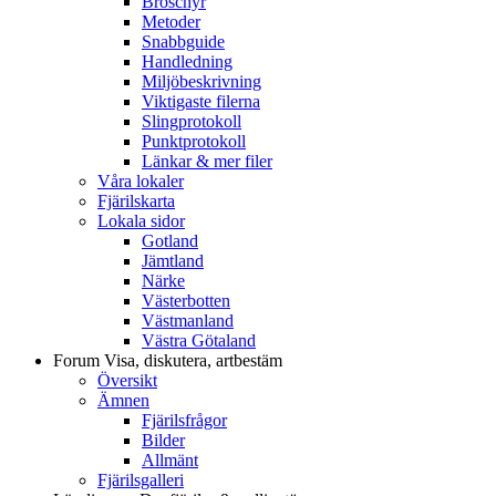
Broschyr
Metoder
Snabbguide
Handledning
Miljöbeskrivning
Viktigaste filerna
Slingprotokoll
Punktprotokoll
Länkar & mer filer
Våra lokaler
Fjärilskarta
Lokala sidor
Gotland
Jämtland
Närke
Västerbotten
Västmanland
Västra Götaland
Forum
Visa, diskutera, artbestäm
Översikt
Ämnen
Fjärilsfrågor
Bilder
Allmänt
Fjärilsgalleri