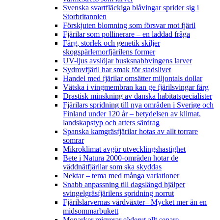
Svenska svartfläckiga blåvingar sprider sig i
Storbritannien
Förskjuten blomning som försvar mot fjäril
Fjärilar som pollinerare – en laddad fråga
Färg, storlek och genetik skiljer
skogspärlemorfjärilens former
UV-ljus avslöjar busksnabbvingens larver
Sydrovfjäril har smak för stadslivet
Handel med fjärilar omsätter miljontals dollar
Vätska i vingmembran kan ge fjärilsvingar färg
Drastisk minskning av danska habitatspecialister
Fjärilars spridning till nya områden i Sverige och
Finland under 120 år
– betydelsen av klimat,
landskapstyp och arters särdrag
Spanska kamgräsfjärilar hotas av allt torrare
somrar
Mikroklimat avgör utvecklingshastighet
Bete i Natura 2000-områden hotar de
väddnätfjärilar som ska skyddas
Nektar – tema med många variationer
Snabb anpassning till dagslängd hjälper
svingelgräsfjärilens spridning norrut
Fjärilslarvernas värdväxter– Mycket mer än en
midsommarbukett
Monarker migrerar söderut allt senare