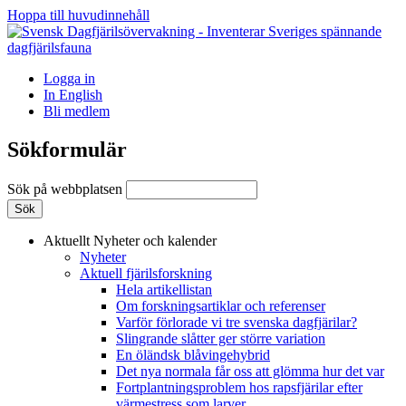
Hoppa till huvudinnehåll
Logga in
In English
Bli medlem
Sökformulär
Sök på webbplatsen
Aktuellt
Nyheter och kalender
Nyheter
Aktuell fjärilsforskning
Hela artikellistan
Om forskningsartiklar och referenser
Varför förlorade vi tre svenska dagfjärilar?
Slingrande slåtter ger större variation
En öländsk blåvingehybrid
Det nya normala får oss att glömma hur det var
Fortplantningsproblem hos rapsfjärilar efter
värmestress som larver