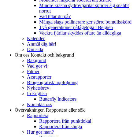
Mindre kräsna sydrovfjärilar sprider sig snabbt
norrut
Vad tittar du på?
Många slags pollinerare ger större bomullsskörd
Två generationer påfågelöga i Belgien
Vackra fjärilar skyddas oftare än alldagliga
Kalender
Anmäl dig här!
Din sida
Om oss
Kontakt och bakgrund
Bakgrund
Vad gör vi
Filmer
Årsrapporter
Biogeografisk uppföljning
Nyhetsbrev
In English
Butterfly Indicators
Kontakta oss
Övervakningen
Rapportera eller sök
Rapportera
Rapportera från punktlokal
Rapportera från slinga
Hur gör man?