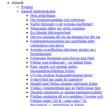
Aktuellt
Nyheter
Aktuell fjärilsforskning
Hela artikellistan
Om forskningsartiklar och referenser
Varför förlorade vi tre svenska dagfjärilar?
Slingrande slåtter ger större variation
En öländsk blåvingehybrid
Det nya normala får oss att glömma hur det var
Fortplantningsproblem hos rapsfjärilar efter
värmestress som larver
Svenska svartfläckiga blåvingar sprider sig i
Storbritannien
Förskjuten blomning som försvar mot fjäril
Fjärilar som pollinerare – en laddad fråga
Färg, storlek och genetik skiljer
skogspärlemorfjärilens former
UV-ljus avslöjar busksnabbvingens larver
Sydrovfjäril har smak för stadslivet
Handel med fjärilar omsätter miljontals dollar
Vätska i vingmembran kan ge fjärilsvingar färg
Drastisk minskning av danska habitatspecialister
Fjärilars spridning till nya områden i Sverige och
Finland under 120 år <span class="sf-
description">– betydelsen av klimat,