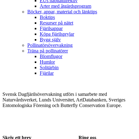
EUs habitatdirektiv
Arter med åtgärdsprogram
Böcker, appar, material och länktips
Boktips
Resurser på nätet
Fjärilsappar
Köpa fjärilsprylar
Bygg själv
Pollinatörsövervakning
Träna på pollinatörer
Blomflugor
Humlor
Solitärbin
Fjärilar
Svensk Dagfjärilsövervakning utförs i samarbete med
Naturvårdsverket, Lunds Universitet, ArtDatabanken, Sveriges
Entomologiska Förening och Butterfly Conservation Europe.
Skriv ett brev
Ring oss