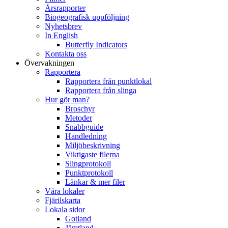
Årsrapporter
Biogeografisk uppföljning
Nyhetsbrev
In English
Butterfly Indicators
Kontakta oss
Övervakningen
Rapportera
Rapportera från punktlokal
Rapportera från slinga
Hur gör man?
Broschyr
Metoder
Snabbguide
Handledning
Miljöbeskrivning
Viktigaste filerna
Slingprotokoll
Punktprotokoll
Länkar & mer filer
Våra lokaler
Fjärilskarta
Lokala sidor
Gotland
Jämtland