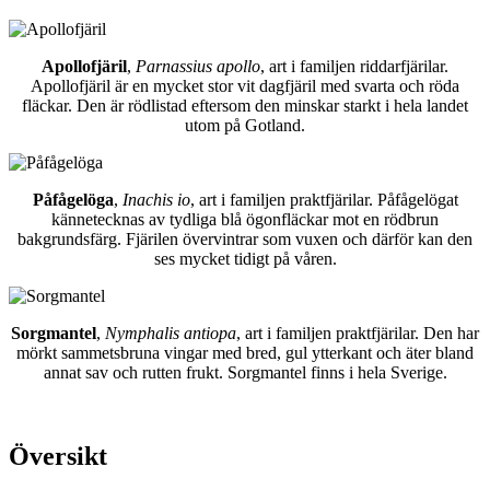
Apollofjäril
,
Parnassius apollo
, art i familjen riddarfjärilar.
Apollofjäril är en mycket stor vit dagfjäril med svarta och röda
fläckar. Den är rödlistad eftersom den minskar starkt i hela landet
utom på Gotland.
Påfågelöga
,
Inachis io
, art i familjen praktfjärilar. Påfågelögat
kännetecknas av tydliga blå ögonfläckar mot en rödbrun
bakgrundsfärg. Fjärilen övervintrar som vuxen och därför kan den
ses mycket tidigt på våren.
Sorgmantel
,
Nymphalis antiopa
, art i familjen praktfjärilar. Den har
mörkt sammetsbruna vingar med bred, gul ytterkant och äter bland
annat sav och rutten frukt. Sorgmantel finns i hela Sverige.
Översikt