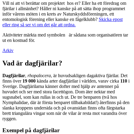
Vill ni att vi berättar om projektet hos er? Eller ha ett föredrag om
fjärilar i allmänhet? Håller ni kanske på att sätta ihop programmet
inför vårens möten i en krets av Naturskyddsföreningen, ett
entomologisk förening eller kanske en fågelklubb?
Skicka epost
eller ring så ser vi om det går att ordna.
Aktiviteter märkta med symbolen
är sådana som organisatören tar
ut en kostnad för.
Arkiv
Vad är dagfjärilar?
Dagfjärilar
,
rhopalocera
, är huvudsakligen dagaktiva fjärilar. Det
finns över
19 000
kända arter dagfjärilar i världen, varav cirka
110
i
Sverige. Dagfjärilarna känner dofter med hjälp av antenner på
huvudet och ser med stora facettögon. Dom äter nektar med
sugsnabel, som kan rullas in och ut. De tre benparen (två hos
Nymphalidae, där är första benparet tillbakabildat!) återfinns på den
slanka kroppens undersida och på ovansidan finns ofta färgstarka
brett triangulära vingar som när de vilar är resta mot varandra över
ryggen.
Exempel på dagfjärilar