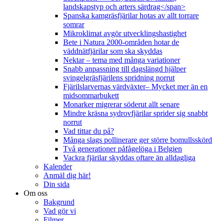
landskapstyp och arters särdrag</span>
Spanska kamgräsfjärilar hotas av allt torrare
somrar
Mikroklimat avgör utvecklingshastighet
Bete i Natura 2000-områden hotar de
väddnätfjärilar som ska skyddas
Nektar – tema med många variationer
Snabb anpassning till dagslängd hjälper
svingelgräsfjärilens spridning norrut
Fjärilslarvernas värdväxter– Mycket mer än en
midsommarbukett
Monarker migrerar söderut allt senare
Mindre kräsna sydrovfjärilar sprider sig snabbt
norrut
Vad tittar du på?
Många slags pollinerare ger större bomullsskörd
Två generationer påfågelöga i Belgien
Vackra fjärilar skyddas oftare än alldagliga
Kalender
Anmäl dig här!
Din sida
Om oss
Bakgrund
Vad gör vi
Filmer