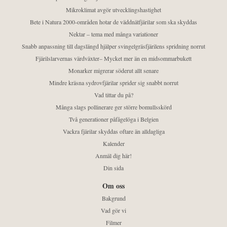
Mikroklimat avgör utvecklingshastighet
Bete i Natura 2000-områden hotar de väddnätfjärilar som ska skyddas
Nektar – tema med många variationer
Snabb anpassning till dagslängd hjälper svingelgräsfjärilens spridning norrut
Fjärilslarvernas värdväxter– Mycket mer än en midsommarbukett
Monarker migrerar söderut allt senare
Mindre kräsna sydrovfjärilar sprider sig snabbt norrut
Vad tittar du på?
Många slags pollinerare ger större bomullsskörd
Två generationer påfågelöga i Belgien
Vackra fjärilar skyddas oftare än alldagliga
Kalender
Anmäl dig här!
Din sida
Om oss
Bakgrund
Vad gör vi
Filmer