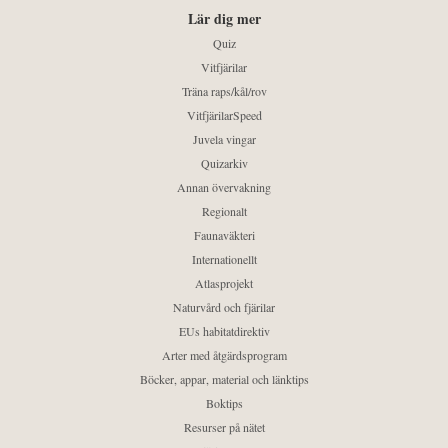
Lär dig mer
Quiz
Vitfjärilar
Träna raps/kål/rov
VitfjärilarSpeed
Juvela vingar
Quizarkiv
Annan övervakning
Regionalt
Faunaväkteri
Internationellt
Atlasprojekt
Naturvård och fjärilar
EUs habitatdirektiv
Arter med åtgärdsprogram
Böcker, appar, material och länktips
Boktips
Resurser på nätet