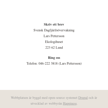
Skriv ett brev
Svensk Dagfjärilsövervakning
Lars Pettersson
Ekologihuset
223 62 Lund
Ring oss
Telefon: 046-222 3818 (Lars Pettersson)
Webbplatsen är byggd med open-source systemet
Drupal
och är
utvecklad av webbyrån
Happiness
.