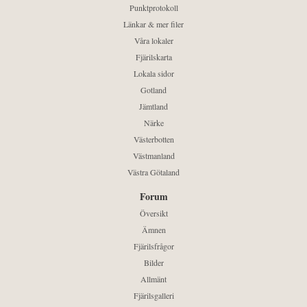
Punktprotokoll
Länkar & mer filer
Våra lokaler
Fjärilskarta
Lokala sidor
Gotland
Jämtland
Närke
Västerbotten
Västmanland
Västra Götaland
Forum
Översikt
Ämnen
Fjärilsfrågor
Bilder
Allmänt
Fjärilsgalleri