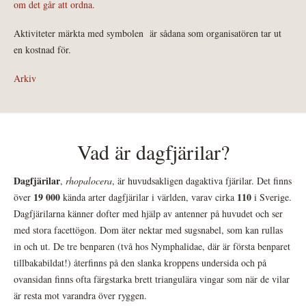
om det går att ordna.
Aktiviteter märkta med symbolen
är sådana som organisatören tar ut
en kostnad för.
Arkiv
Vad är dagfjärilar?
Dagfjärilar
,
rhopalocera
, är huvudsakligen dagaktiva fjärilar. Det finns
19 000
110
över
kända arter dagfjärilar i världen, varav cirka
i Sverige.
Dagfjärilarna känner dofter med hjälp av antenner på huvudet och ser
med stora facettögon. Dom äter nektar med sugsnabel, som kan rullas
in och ut. De tre benparen (två hos Nymphalidae, där är första benparet
tillbakabildat!) återfinns på den slanka kroppens undersida och på
ovansidan finns ofta färgstarka brett triangulära vingar som när de vilar
är resta mot varandra över ryggen.