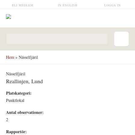
Hoppa till huvudinnehåll
BLI MEDLEM
IN ENGLISH
LOGGA IN
Sökformulär
Hem
» Nässelfjäril
Nässelfjäril
Reallinjen, Lund
Platskategori:
Punktlokal
Antal observationer:
2
Rapportör: