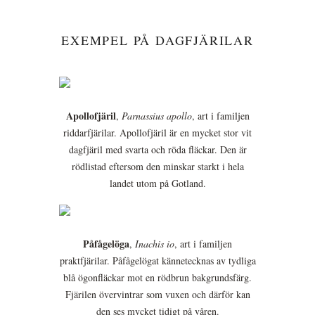
EXEMPEL PÅ DAGFJÄRILAR
Apollofjäril
,
Parnassius apollo
, art i familjen
riddarfjärilar. Apollofjäril är en mycket stor vit
dagfjäril med svarta och röda fläckar. Den är
rödlistad eftersom den minskar starkt i hela
landet utom på Gotland.
Påfågelöga
,
Inachis io
, art i familjen
praktfjärilar. Påfågelögat kännetecknas av tydliga
blå ögonfläckar mot en rödbrun bakgrundsfärg.
Fjärilen övervintrar som vuxen och därför kan
den ses mycket tidigt på våren.