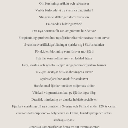
Om forskningsartiklar och referenser
Varför förlorade vi tre svenska dagfjärilar?
Slingrande slåtter ger större variation
En öländsk blåvingehybrid
Det nya normala får oss att glömma hur det var
Fortplantningsproblem hos rapsfjärilar efter värmestress som larver
Svenska svartfläckiga blåvingar sprider sig i Storbritannien
Förskjuten blomning som försvar mot fjäril
Fjärilar som pollinerare – en laddad fråga
Färg, storlek och genetik skiljer skogspärlemorfjärilens former
UV-ljus avslöjar busksnabbvingens larver
Sydrovfjäril har smak för stadslivet
Handel med fjärilar omsätter miljontals dollar
Vätska i vingmembran kan ge fjärilsvingar färg
Drastisk minskning av danska habitatspecialister
Fjärilars spridning till nya områden i Sverige och Finland under 120 år <span
class="sf-description">– betydelsen av klimat, landskapstyp och arters
särdrag</span>
Spanska kamgräsfjärilar hotas av allt torrare somrar