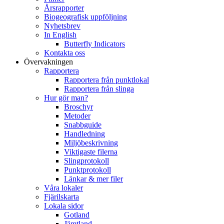
Årsrapporter
Biogeografisk uppföljning
Nyhetsbrev
In English
Butterfly Indicators
Kontakta oss
Övervakningen
Rapportera
Rapportera från punktlokal
Rapportera från slinga
Hur gör man?
Broschyr
Metoder
Snabbguide
Handledning
Miljöbeskrivning
Viktigaste filerna
Slingprotokoll
Punktprotokoll
Länkar & mer filer
Våra lokaler
Fjärilskarta
Lokala sidor
Gotland
Jämtland