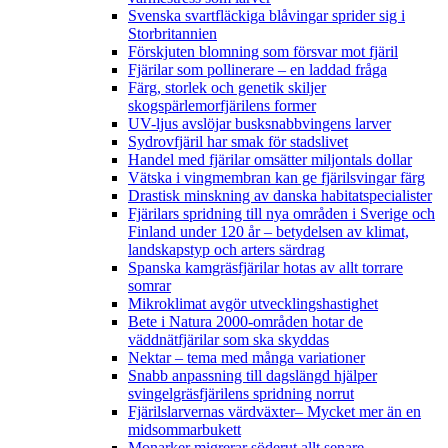
Svenska svartfläckiga blåvingar sprider sig i
Storbritannien
Förskjuten blomning som försvar mot fjäril
Fjärilar som pollinerare – en laddad fråga
Färg, storlek och genetik skiljer
skogspärlemorfjärilens former
UV-ljus avslöjar busksnabbvingens larver
Sydrovfjäril har smak för stadslivet
Handel med fjärilar omsätter miljontals dollar
Vätska i vingmembran kan ge fjärilsvingar färg
Drastisk minskning av danska habitatspecialister
Fjärilars spridning till nya områden i Sverige och
Finland under 120 år
– betydelsen av klimat,
landskapstyp och arters särdrag
Spanska kamgräsfjärilar hotas av allt torrare
somrar
Mikroklimat avgör utvecklingshastighet
Bete i Natura 2000-områden hotar de
väddnätfjärilar som ska skyddas
Nektar – tema med många variationer
Snabb anpassning till dagslängd hjälper
svingelgräsfjärilens spridning norrut
Fjärilslarvernas värdväxter– Mycket mer än en
midsommarbukett
Monarker migrerar söderut allt senare