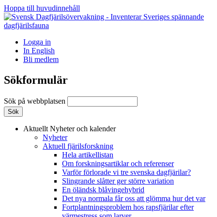
Hoppa till huvudinnehåll
Logga in
In English
Bli medlem
Sökformulär
Sök på webbplatsen
Aktuellt
Nyheter och kalender
Nyheter
Aktuell fjärilsforskning
Hela artikellistan
Om forskningsartiklar och referenser
Varför förlorade vi tre svenska dagfjärilar?
Slingrande slåtter ger större variation
En öländsk blåvingehybrid
Det nya normala får oss att glömma hur det var
Fortplantningsproblem hos rapsfjärilar efter
värmestress som larver