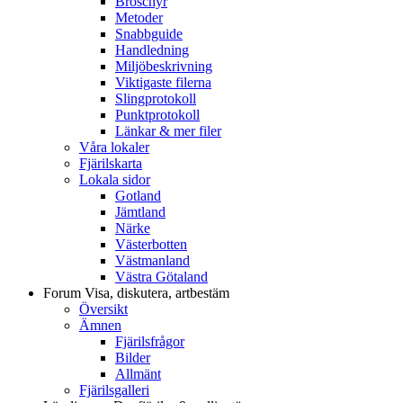
Broschyr
Metoder
Snabbguide
Handledning
Miljöbeskrivning
Viktigaste filerna
Slingprotokoll
Punktprotokoll
Länkar & mer filer
Våra lokaler
Fjärilskarta
Lokala sidor
Gotland
Jämtland
Närke
Västerbotten
Västmanland
Västra Götaland
Forum
Visa, diskutera, artbestäm
Översikt
Ämnen
Fjärilsfrågor
Bilder
Allmänt
Fjärilsgalleri