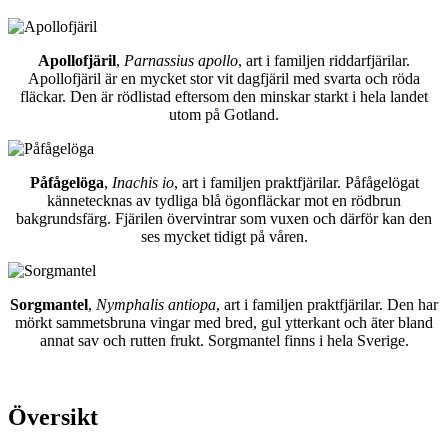
Apollofjäril
,
Parnassius apollo
, art i familjen riddarfjärilar.
Apollofjäril är en mycket stor vit dagfjäril med svarta och röda
fläckar. Den är rödlistad eftersom den minskar starkt i hela landet
utom på Gotland.
Påfågelöga
,
Inachis io
, art i familjen praktfjärilar. Påfågelögat
kännetecknas av tydliga blå ögonfläckar mot en rödbrun
bakgrundsfärg. Fjärilen övervintrar som vuxen och därför kan den
ses mycket tidigt på våren.
Sorgmantel
,
Nymphalis antiopa
, art i familjen praktfjärilar. Den har
mörkt sammetsbruna vingar med bred, gul ytterkant och äter bland
annat sav och rutten frukt. Sorgmantel finns i hela Sverige.
Översikt