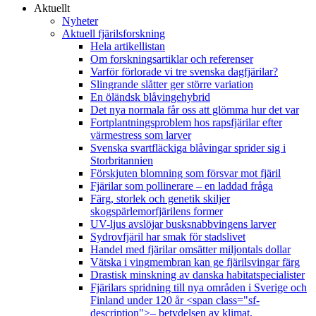
Aktuellt
Nyheter
Aktuell fjärilsforskning
Hela artikellistan
Om forskningsartiklar och referenser
Varför förlorade vi tre svenska dagfjärilar?
Slingrande slåtter ger större variation
En öländsk blåvingehybrid
Det nya normala får oss att glömma hur det var
Fortplantningsproblem hos rapsfjärilar efter
värmestress som larver
Svenska svartfläckiga blåvingar sprider sig i
Storbritannien
Förskjuten blomning som försvar mot fjäril
Fjärilar som pollinerare – en laddad fråga
Färg, storlek och genetik skiljer
skogspärlemorfjärilens former
UV-ljus avslöjar busksnabbvingens larver
Sydrovfjäril har smak för stadslivet
Handel med fjärilar omsätter miljontals dollar
Vätska i vingmembran kan ge fjärilsvingar färg
Drastisk minskning av danska habitatspecialister
Fjärilars spridning till nya områden i Sverige och
Finland under 120 år <span class="sf-
description">– betydelsen av klimat,