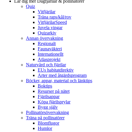
Lär dig mer
Dagfjärilar & pollinatörer
Quiz
Vitfjärilar
Träna raps/kål/rov
VitfjärilarSpeed
Juvela vingar
Quizarkiv
Annan övervakning
Regionalt
Faunaväkteri
Internationellt
Atlasprojekt
Naturvård och fjärilar
EUs habitatdirektiv
Arter med åtgärdsprogram
Böcker, appar, material och länktips
Boktips
Resurser på nätet
Fjärilsappar
Köpa fjärilsprylar
Bygg själv
Pollinatörsövervakning
Träna på pollinatörer
Blomflugor
Humlor