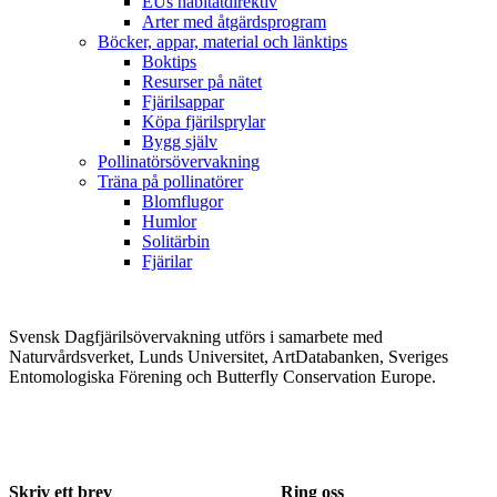
EUs habitatdirektiv
Arter med åtgärdsprogram
Böcker, appar, material och länktips
Boktips
Resurser på nätet
Fjärilsappar
Köpa fjärilsprylar
Bygg själv
Pollinatörsövervakning
Träna på pollinatörer
Blomflugor
Humlor
Solitärbin
Fjärilar
Svensk Dagfjärilsövervakning utförs i samarbete med
Naturvårdsverket, Lunds Universitet, ArtDatabanken, Sveriges
Entomologiska Förening och Butterfly Conservation Europe.
Skriv ett brev
Ring oss