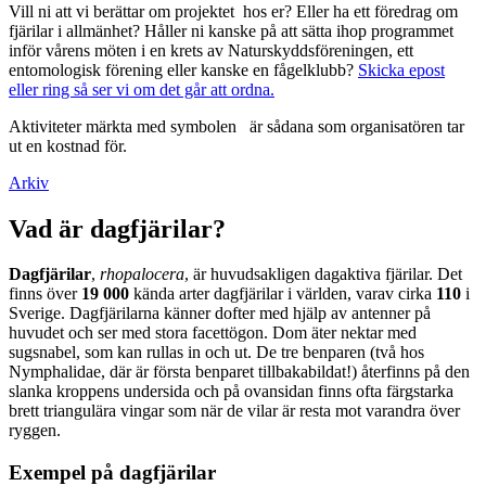
Vill ni att vi berättar om projektet hos er? Eller ha ett föredrag om
fjärilar i allmänhet? Håller ni kanske på att sätta ihop programmet
inför vårens möten i en krets av Naturskyddsföreningen, ett
entomologisk förening eller kanske en fågelklubb?
Skicka epost
eller ring så ser vi om det går att ordna.
Aktiviteter märkta med symbolen
är sådana som organisatören tar
ut en kostnad för.
Arkiv
Vad är dagfjärilar?
Dagfjärilar
,
rhopalocera
, är huvudsakligen dagaktiva fjärilar. Det
finns över
19 000
kända arter dagfjärilar i världen, varav cirka
110
i
Sverige. Dagfjärilarna känner dofter med hjälp av antenner på
huvudet och ser med stora facettögon. Dom äter nektar med
sugsnabel, som kan rullas in och ut. De tre benparen (två hos
Nymphalidae, där är första benparet tillbakabildat!) återfinns på den
slanka kroppens undersida och på ovansidan finns ofta färgstarka
brett triangulära vingar som när de vilar är resta mot varandra över
ryggen.
Exempel på dagfjärilar