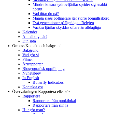
Mindre kräsna sydrovfjärilar sprider sig snabbt
norrut
Vad tittar du på?
Många slags pollinerare ger större bomullsskörd
Två generationer påfågelöga i Belgien
Vackra fjärilar skyddas oftare än alldagliga
Kalender
Anmäl dig här!
Din sida
Om oss
Kontakt och bakgrund
Bakgrund
Vad gör vi
Filmer
Årsrapporter
Biogeografisk uppföljning
Nyhetsbrev
In English
Butterfly Indicators
Kontakta oss
Övervakningen
Rapportera eller sök
Rapportera
Rapportera från punktlokal
Rapportera från slinga
Hur gör man?