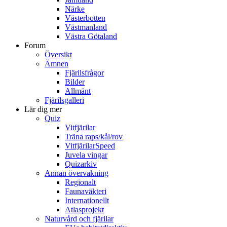
Närke
Västerbotten
Västmanland
Västra Götaland
Forum
Översikt
Ämnen
Fjärilsfrågor
Bilder
Allmänt
Fjärilsgalleri
Lär dig mer
Quiz
Vitfjärilar
Träna raps/kål/rov
VitfjärilarSpeed
Juvela vingar
Quizarkiv
Annan övervakning
Regionalt
Faunaväkteri
Internationellt
Atlasprojekt
Naturvård och fjärilar