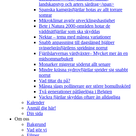
landskapstyp och arters särdrag</span>
Spanska kamgräsfjärilar hotas av allt torrare
somrar
Mikroklimat avgör utvecklingshastighet
Bete i Natura 2000-områden hotar de
väddnätfjärilar som ska skyddas
Nektar – tema med många variationer
Snabb anpassning till dagslängd hjälper
svingelgräsfjärilens spridning norrut
Fjärilslarvernas värdväxter– Mycket mer än en
midsommarbukett
Monarker migrerar söderut allt senare
Mindre kräsna sydrovfjärilar sprider sig snabbt
norrut
Vad tittar du på?
Många slags pollinerare ger större bomullsskörd
Två generationer påfågelöga i Belgien
Vackra fjärilar skyddas oftare än alldagliga
Kalender
Anmäl dig här!
Din sida
Om oss
Bakgrund
Vad gör vi
Filmer