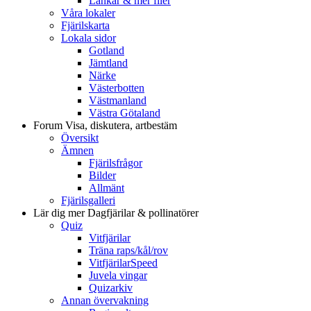
Länkar & mer filer
Våra lokaler
Fjärilskarta
Lokala sidor
Gotland
Jämtland
Närke
Västerbotten
Västmanland
Västra Götaland
Forum
Visa, diskutera, artbestäm
Översikt
Ämnen
Fjärilsfrågor
Bilder
Allmänt
Fjärilsgalleri
Lär dig mer
Dagfjärilar & pollinatörer
Quiz
Vitfjärilar
Träna raps/kål/rov
VitfjärilarSpeed
Juvela vingar
Quizarkiv
Annan övervakning