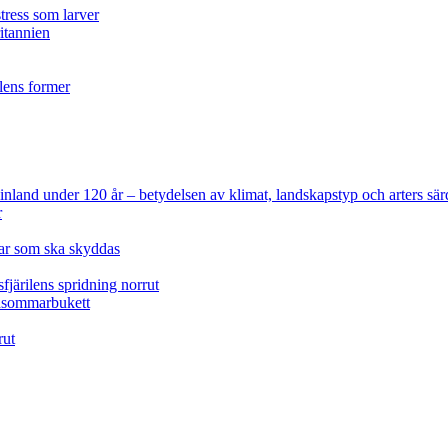
tress som larver
ritannien
ilens former
 Finland under 120 år
– betydelsen av klimat, landskapstyp och arters sär
r
lar som ska skyddas
fjärilens spridning norrut
idsommarbukett
rut