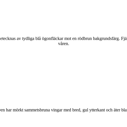
kännetecknas av tydliga blå ögonfläckar mot en rödbrun bakgrundsfärg. Fj
våren.
r. Den har mörkt sammetsbruna vingar med bred, gul ytterkant och äter bla