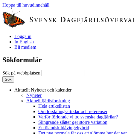
Hoppa till huvudinnehåll
Logga in
In English
Bli medlem
Sökformulär
Sök på webbplatsen
Aktuellt
Nyheter och kalender
Nyheter
Aktuell fjärilsforskning
Hela artikellistan
Om forskningsartiklar och referenser
Varför förlorade vi tre svenska dagfjärilar?
Slingrande slåtter ger större variation
En öländsk blåvingehybrid
Det nya normala får oss att glömma hur det var