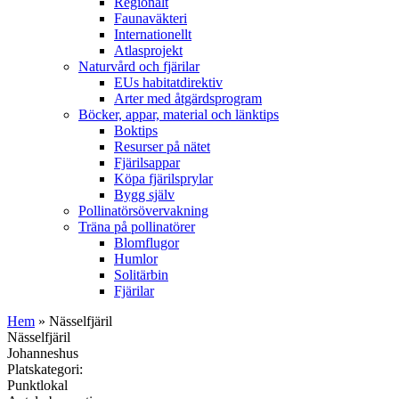
Regionalt
Faunaväkteri
Internationellt
Atlasprojekt
Naturvård och fjärilar
EUs habitatdirektiv
Arter med åtgärdsprogram
Böcker, appar, material och länktips
Boktips
Resurser på nätet
Fjärilsappar
Köpa fjärilsprylar
Bygg själv
Pollinatörsövervakning
Träna på pollinatörer
Blomflugor
Humlor
Solitärbin
Fjärilar
Hem
» Nässelfjäril
Nässelfjäril
Johanneshus
Platskategori:
Punktlokal