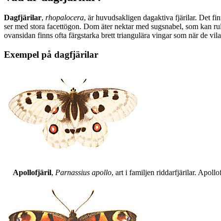
Dagfjärilar
,
rhopalocera
, är huvudsakligen dagaktiva fjärilar. Det fi
ser med stora facettögon. Dom äter nektar med sugsnabel, som kan rull
ovansidan finns ofta färgstarka brett triangulära vingar som när de vil
Exempel på dagfjärilar
Apollofjäril
,
Parnassius apollo
, art i familjen riddarfjärilar. Apol