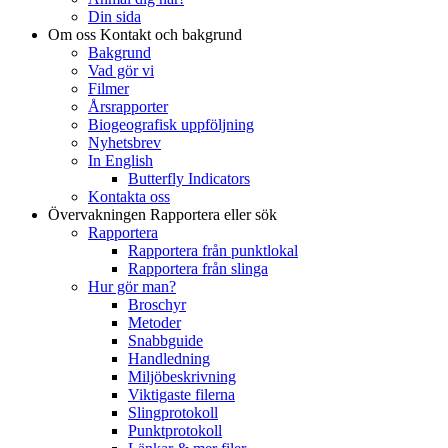
Din sida
Om oss
Kontakt och bakgrund
Bakgrund
Vad gör vi
Filmer
Årsrapporter
Biogeografisk uppföljning
Nyhetsbrev
In English
Butterfly Indicators
Kontakta oss
Övervakningen
Rapportera eller sök
Rapportera
Rapportera från punktlokal
Rapportera från slinga
Hur gör man?
Broschyr
Metoder
Snabbguide
Handledning
Miljöbeskrivning
Viktigaste filerna
Slingprotokoll
Punktprotokoll