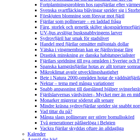
Fortplantningsproblem hos rapsfjärilar efter värmes
Svenska svartfläckiga blåvingar sprider sig i Storb
Förskjuten blomning som försvar mot fjäril
Fjärilar som pollinerare – en laddad fråga
Färg, storlek och genetik skiljer skogspärlemorfjär
UV-ljus avslöjar busksnabbvingens larver
Sydrovfjäril har smak för stadslivet
Handel med fjärilar omsätter miljontals dollar
Vätska i vingmembran kan ge fjärilsvingar färg
Drastisk minskning av danska habitatspecialister
Fjärilars spridning till nya områden i Sverige och
Spanska kamgräsfjärilar hotas av allt torrare somra
Mikroklimat avgör utvecklingshastighet
Bete i Natura 2000-områden hotar de väddnätfjäri
Nektar – tema med många variationer
Snabb anpassning till dagslängd hjälper svingelgräs
Fjärilslarvernas värdväxter– Mycket mer än en m
Monarker migrerar söderut allt senare
Mindre kräsna sydrovfjärilar sprider sig snabbt nor
Vad tittar du på?
Många slags pollinerare ger större bomullsskörd
Två generationer påfågelöga i Belgien
Vackra fjärilar skyddas oftare än alldagliga
Kalender
Anmäl dig här!