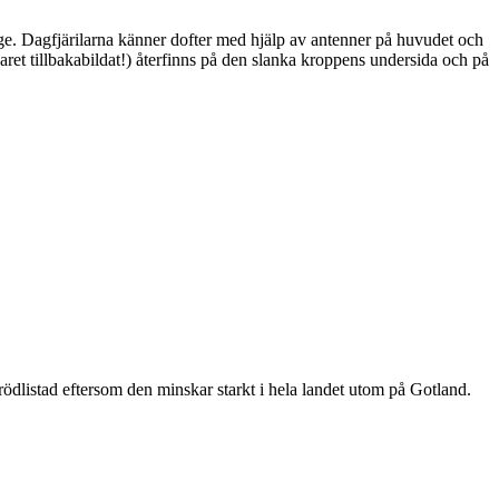
ge. Dagfjärilarna känner dofter med hjälp av antenner på huvudet och
ret tillbakabildat!) återfinns på den slanka kroppens undersida och på
är rödlistad eftersom den minskar starkt i hela landet utom på Gotland.