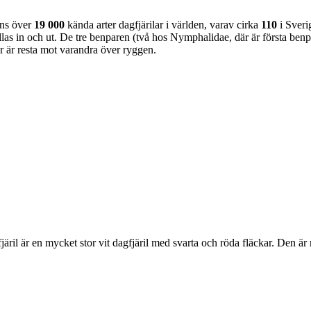
nns över
19 000
kända arter dagfjärilar i världen, varav cirka
110
i Sveri
as in och ut. De tre benparen (två hos Nymphalidae, där är första benpa
ar är resta mot varandra över ryggen.
lofjäril är en mycket stor vit dagfjäril med svarta och röda fläckar. Den 