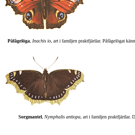
Påfågelöga
,
Inachis io
, art i familjen praktfjärilar. Påfågelögat 
Sorgmantel
,
Nymphalis antiopa
, art i familjen praktfjärila