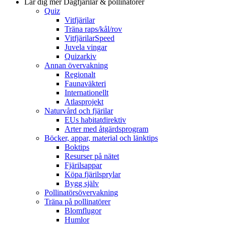
Lär dig mer
Dagfjärilar & pollinatörer
Quiz
Vitfjärilar
Träna raps/kål/rov
VitfjärilarSpeed
Juvela vingar
Quizarkiv
Annan övervakning
Regionalt
Faunaväkteri
Internationellt
Atlasprojekt
Naturvård och fjärilar
EUs habitatdirektiv
Arter med åtgärdsprogram
Böcker, appar, material och länktips
Boktips
Resurser på nätet
Fjärilsappar
Köpa fjärilsprylar
Bygg själv
Pollinatörsövervakning
Träna på pollinatörer
Blomflugor
Humlor