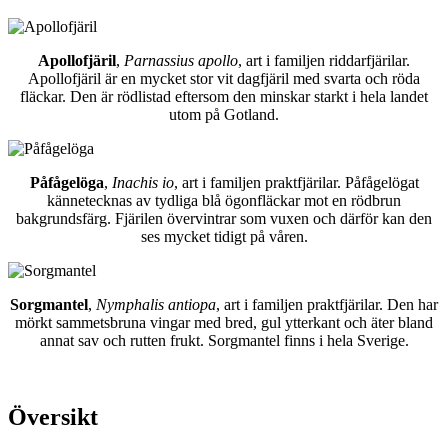
Apollofjäril
,
Parnassius apollo
, art i familjen riddarfjärilar.
Apollofjäril är en mycket stor vit dagfjäril med svarta och röda
fläckar. Den är rödlistad eftersom den minskar starkt i hela landet
utom på Gotland.
Påfågelöga
,
Inachis io
, art i familjen praktfjärilar. Påfågelögat
kännetecknas av tydliga blå ögonfläckar mot en rödbrun
bakgrundsfärg. Fjärilen övervintrar som vuxen och därför kan den
ses mycket tidigt på våren.
Sorgmantel
,
Nymphalis antiopa
, art i familjen praktfjärilar. Den har
mörkt sammetsbruna vingar med bred, gul ytterkant och äter bland
annat sav och rutten frukt. Sorgmantel finns i hela Sverige.
Översikt