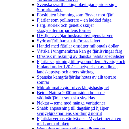
Svenska svartfläckiga blåvingar sprider sig i
Storbritannien
Förskjuten blomning som försvar mot fjäril
Fjärilar som pollinerare – en laddad fråga
Färg, storlek och genetik skiljer
skogspärlemorfjärilens former
UV-ljus avslöjar busksnabbvingens larver
Sydrovfjäril har smak för stadslivet
Handel med fjärilar omsätter miljontals dollar
Vätska i vingmembran kan ge fjärilsvingar färg
Drastisk minskning av danska habitatspecialister
Fjärilars spridning till nya områden i Sverige och
Finland under 120 år
– betydelsen av klimat,
landskapstyp och arters särdrag
Spanska kamgräsfjärilar hotas av allt torrare
somrar
Mikroklimat avgör utvecklingshastighet
Bete i Natura 2000-områden hotar de
väddnätfjärilar som ska skyddas
Nektar – tema med många variationer
Snabb anpassning till dagslängd hjälper
svingelgräsfjärilens spridning norrut
Fjärilslarvernas värdväxter– Mycket mer än en
midsommarbukett
Monarker migrerar söderut allt senare