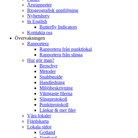
Årsrapporter
Biogeografisk uppföljning
Nyhetsbrev
In English
Butterfly Indicators
Kontakta oss
Övervakningen
Rapportera
Rapportera från punktlokal
Rapportera från slinga
Hur gör man?
Broschyr
Metoder
Snabbguide
Handledning
Miljöbeskrivning
Viktigaste filerna
Slingprotokoll
Punktprotokoll
Länkar & mer filer
Våra lokaler
Fjärilskarta
Lokala sidor
Gotland
Jämtland