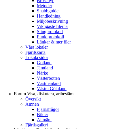
Broschyr
Metoder
Snabbguide
Handledning
Miljöbeskrivning
Viktigaste filerna
Slingprotokoll
Punktprotokoll
Länkar & mer filer
Våra lokaler
Fjärilskarta
Lokala sidor
Gotland
Jämtland
Närke
Västerbotten
Västmanland
Västra Götaland
Forum
Visa, diskutera, artbestäm
Översikt
Ämnen
Fjärilsfrågor
Bilder
Allmänt
Fjärilsgalleri