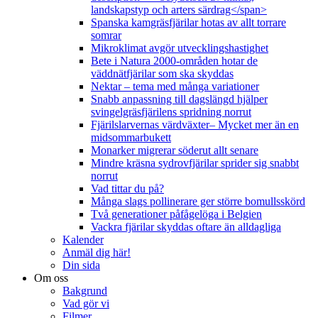
landskapstyp och arters särdrag</span>
Spanska kamgräsfjärilar hotas av allt torrare
somrar
Mikroklimat avgör utvecklingshastighet
Bete i Natura 2000-områden hotar de
väddnätfjärilar som ska skyddas
Nektar – tema med många variationer
Snabb anpassning till dagslängd hjälper
svingelgräsfjärilens spridning norrut
Fjärilslarvernas värdväxter– Mycket mer än en
midsommarbukett
Monarker migrerar söderut allt senare
Mindre kräsna sydrovfjärilar sprider sig snabbt
norrut
Vad tittar du på?
Många slags pollinerare ger större bomullsskörd
Två generationer påfågelöga i Belgien
Vackra fjärilar skyddas oftare än alldagliga
Kalender
Anmäl dig här!
Din sida
Om oss
Bakgrund
Vad gör vi
Filmer