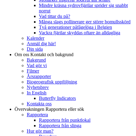
Mindre kräsna sydrovfjärilar sprider sig snabbt
norrut
Vad tittar du på?
Många slags pollinerare ger större bomullsskörd
Två generationer påfågelöga i Belgien
Vackra fjärilar skyddas oftare än alldagliga
Kalender
Anmäl dig här!
Din sida
Om oss
Kontakt och bakgrund
Bakgrund
Vad gör vi
Filmer
Årsrapporter
Biogeografisk uppföljning
Nyhetsbrev
In English
Butterfly Indicators
Kontakta oss
Övervakningen
Rapportera eller sök
Rapportera
Rapportera från punktlokal
Rapportera från slinga
Hur gör man?