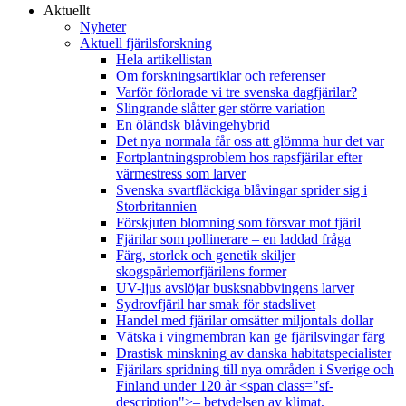
Aktuellt
Nyheter
Aktuell fjärilsforskning
Hela artikellistan
Om forskningsartiklar och referenser
Varför förlorade vi tre svenska dagfjärilar?
Slingrande slåtter ger större variation
En öländsk blåvingehybrid
Det nya normala får oss att glömma hur det var
Fortplantningsproblem hos rapsfjärilar efter
värmestress som larver
Svenska svartfläckiga blåvingar sprider sig i
Storbritannien
Förskjuten blomning som försvar mot fjäril
Fjärilar som pollinerare – en laddad fråga
Färg, storlek och genetik skiljer
skogspärlemorfjärilens former
UV-ljus avslöjar busksnabbvingens larver
Sydrovfjäril har smak för stadslivet
Handel med fjärilar omsätter miljontals dollar
Vätska i vingmembran kan ge fjärilsvingar färg
Drastisk minskning av danska habitatspecialister
Fjärilars spridning till nya områden i Sverige och
Finland under 120 år <span class="sf-
description">– betydelsen av klimat,