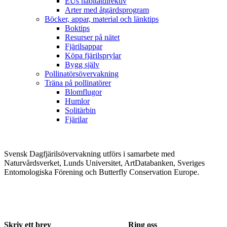
EUs habitatdirektiv
Arter med åtgärdsprogram
Böcker, appar, material och länktips
Boktips
Resurser på nätet
Fjärilsappar
Köpa fjärilsprylar
Bygg själv
Pollinatörsövervakning
Träna på pollinatörer
Blomflugor
Humlor
Solitärbin
Fjärilar
Svensk Dagfjärilsövervakning utförs i samarbete med
Naturvårdsverket, Lunds Universitet, ArtDatabanken, Sveriges
Entomologiska Förening och Butterfly Conservation Europe.
Skriv ett brev
Ring oss