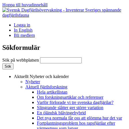
Hoppa till huvudinnehåll
Logga in
In English
Bli medlem
Sökformulär
Sök på webbplatsen
Aktuellt
Nyheter och kalender
Nyheter
Aktuell fjärilsforskning
Hela artikellistan
Om forskningsartiklar och referenser
Varför förlorade vi tre svenska dagfjärilar?
Slingrande slåtter ger större variation
En öländsk blåvingehybrid
Det nya normala får oss att glömma hur det var
Fortplantningsproblem hos rapsfjärilar efter
värmestress som larver