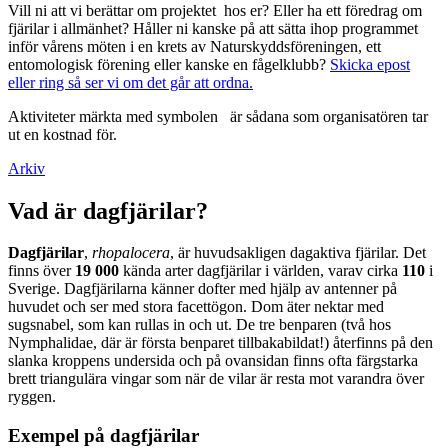
Vill ni att vi berättar om projektet hos er? Eller ha ett föredrag om
fjärilar i allmänhet? Håller ni kanske på att sätta ihop programmet
inför vårens möten i en krets av Naturskyddsföreningen, ett
entomologisk förening eller kanske en fågelklubb?
Skicka epost
eller ring så ser vi om det går att ordna.
Aktiviteter märkta med symbolen
är sådana som organisatören tar
ut en kostnad för.
Arkiv
Vad är dagfjärilar?
Dagfjärilar
,
rhopalocera
, är huvudsakligen dagaktiva fjärilar. Det
finns över
19 000
kända arter dagfjärilar i världen, varav cirka
110
i
Sverige. Dagfjärilarna känner dofter med hjälp av antenner på
huvudet och ser med stora facettögon. Dom äter nektar med
sugsnabel, som kan rullas in och ut. De tre benparen (två hos
Nymphalidae, där är första benparet tillbakabildat!) återfinns på den
slanka kroppens undersida och på ovansidan finns ofta färgstarka
brett triangulära vingar som när de vilar är resta mot varandra över
ryggen.
Exempel på dagfjärilar