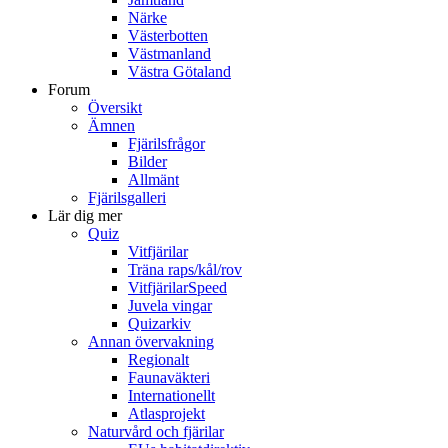
Närke
Västerbotten
Västmanland
Västra Götaland
Forum
Översikt
Ämnen
Fjärilsfrågor
Bilder
Allmänt
Fjärilsgalleri
Lär dig mer
Quiz
Vitfjärilar
Träna raps/kål/rov
VitfjärilarSpeed
Juvela vingar
Quizarkiv
Annan övervakning
Regionalt
Faunaväkteri
Internationellt
Atlasprojekt
Naturvård och fjärilar