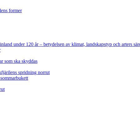
ilens former
 Finland under 120 år
– betydelsen av klimat, landskapstyp och arters sär
r
lar som ska skyddas
fjärilens spridning norrut
idsommarbukett
rut