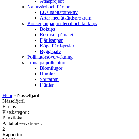
Atlasprojekt
Naturvård och fjärilar
EUs habitatdirektiv
Arter med åtgärdsprogram
Böcker, appar, material och länktips
Boktips
Resurser på nätet
Fjärilsappar
Köpa fjärilsprylar
Bygg själv
Pollinatörsövervakning
Träna på pollinatörer
Blomflugor
Humlor
Solitärbin
Fjärilar
Hem
» Nässelfjäril
Nässelfjäril
Furnäs
Platskategori:
Punktlokal
Antal observationer:
2
Rapportör: