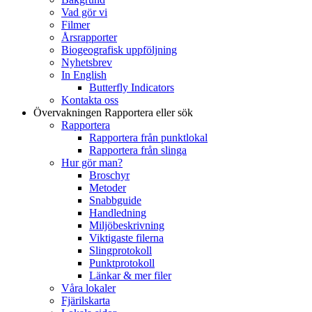
Vad gör vi
Filmer
Årsrapporter
Biogeografisk uppföljning
Nyhetsbrev
In English
Butterfly Indicators
Kontakta oss
Övervakningen
Rapportera eller sök
Rapportera
Rapportera från punktlokal
Rapportera från slinga
Hur gör man?
Broschyr
Metoder
Snabbguide
Handledning
Miljöbeskrivning
Viktigaste filerna
Slingprotokoll
Punktprotokoll
Länkar & mer filer
Våra lokaler
Fjärilskarta