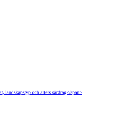
at, landskapstyp och arters särdrag</span>