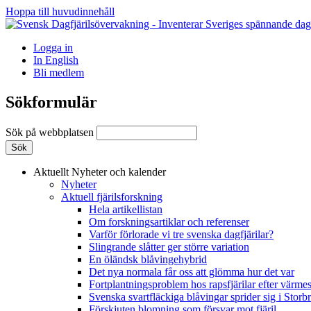
Hoppa till huvudinnehåll
Logga in
In English
Bli medlem
Sökformulär
Sök på webbplatsen
Aktuellt
Nyheter och kalender
Nyheter
Aktuell fjärilsforskning
Hela artikellistan
Om forskningsartiklar och referenser
Varför förlorade vi tre svenska dagfjärilar?
Slingrande slåtter ger större variation
En öländsk blåvingehybrid
Det nya normala får oss att glömma hur det var
Fortplantningsproblem hos rapsfjärilar efter värmes
Svenska svartfläckiga blåvingar sprider sig i Storb
Förskjuten blomning som försvar mot fjäril