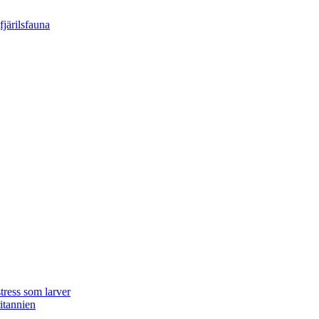
tress som larver
ritannien