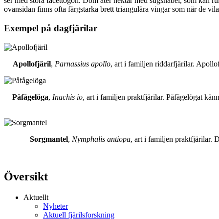
ser med stora facettögon. Dom äter nektar med sugsnabel, som kan rull
ovansidan finns ofta färgstarka brett triangulära vingar som när de vil
Exempel på dagfjärilar
Apollofjäril
,
Parnassius apollo
, art i familjen riddarfjärilar. Apol
Påfågelöga
,
Inachis io
, art i familjen praktfjärilar. Påfågelögat 
Sorgmantel
,
Nymphalis antiopa
, art i familjen praktfjärila
Översikt
Aktuellt
Nyheter
Aktuell fjärilsforskning