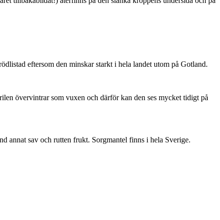
ret tillbakabildat!) återfinns på den slanka kroppens undersida och på
är rödlistad eftersom den minskar starkt i hela landet utom på Gotland.
ärilen övervintrar som vuxen och därför kan den ses mycket tidigt på
nd annat sav och rutten frukt. Sorgmantel finns i hela Sverige.