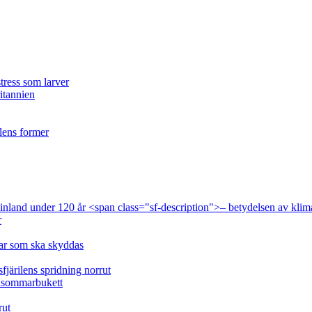
tress som larver
ritannien
ilens former
 Finland under 120 år <span class="sf-description">– betydelsen av klim
r
lar som ska skyddas
fjärilens spridning norrut
idsommarbukett
rut