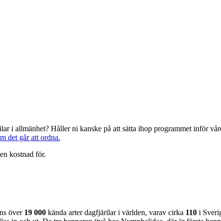
järilar i allmänhet? Håller ni kanske på att sätta ihop programmet inför 
om det går att ordna.
en kostnad för.
nns över
19 000
kända arter dagfjärilar i världen, varav cirka
110
i Sveri