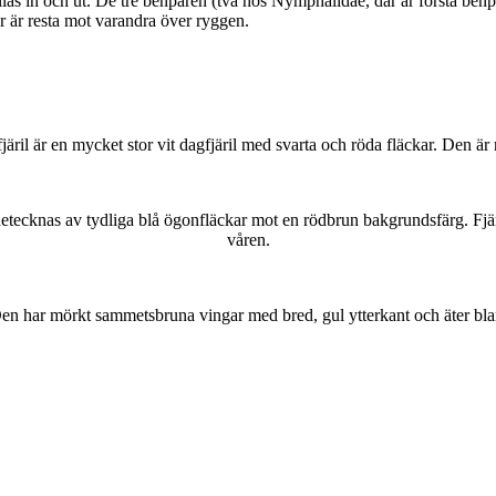
as in och ut. De tre benparen (två hos Nymphalidae, där är första benpa
ar är resta mot varandra över ryggen.
lofjäril är en mycket stor vit dagfjäril med svarta och röda fläckar. Den 
kännetecknas av tydliga blå ögonfläckar mot en rödbrun bakgrundsfärg. Fj
våren.
r. Den har mörkt sammetsbruna vingar med bred, gul ytterkant och äter bla