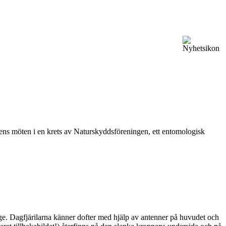
vårens möten i en krets av Naturskyddsföreningen, ett entomologisk
ge. Dagfjärilarna känner dofter med hjälp av antenner på huvudet och