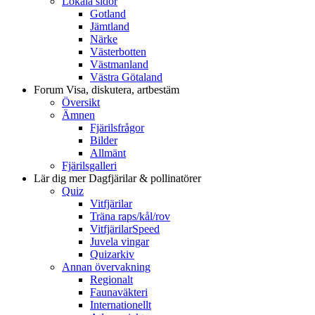
Lokala sidor
Gotland
Jämtland
Närke
Västerbotten
Västmanland
Västra Götaland
Forum
Visa, diskutera, artbestäm
Översikt
Ämnen
Fjärilsfrågor
Bilder
Allmänt
Fjärilsgalleri
Lär dig mer
Dagfjärilar & pollinatörer
Quiz
Vitfjärilar
Träna raps/kål/rov
VitfjärilarSpeed
Juvela vingar
Quizarkiv
Annan övervakning
Regionalt
Faunaväkteri
Internationellt