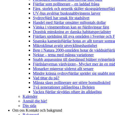
Fjärilar som pollinerare – en laddad fråga
Färg, storlek och genetik skiljer skogspärlemorfjär
UV-ljus avslöjar busksnabbvingens larver
Sydrovfjäril har smak för stadslivet
Handel med fjärilar omsätter miljontals dollar
Vätska i vingmembran kan ge fjärilsvingar färg
Drastisk minskning av danska habitatspecialister
Fjärilars spridning till nya områden i Sverige och
Spanska kamgräsfjärilar hotas av allt torrare somra
Mikroklimat avgör utvecklingshastighet
Bete i Natura 2000-områden hotar de väddnätfjäri
Nektar – tema med många variationer
Snabb anpassning till dagslängd hjälper svingelgräs
Fjärilslarvernas värdväxter– Mycket mer än en m
Monarker migrerar söderut allt senare
Mindre kräsna sydrovfjärilar sprider sig snabbt nor
Vad tittar du på?
Många slags pollinerare ger större bomullsskörd
Två generationer påfågelöga i Belgien
Vackra fjärilar skyddas oftare än alldagliga
Kalender
Anmäl dig här!
Din sida
Om oss
Kontakt och bakgrund
Bakgrund