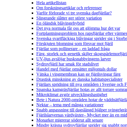
Hela artikellistan
Om forskningsartiklar och referenser
Varför förlorade vi tre svenska dagfjärilar?
Slingrande slåtter ger större variation
En öländsk blåvingehybrid
Det nya normala får oss att glömma hur det var
Fortplantningsproblem hos rapsfjärilar efter värmes
Svenska svartfläckiga blåvingar sprider sig i Storb
Förskjuten blomning som försvar mot fjäril
Fjärilar som pollinerare – en laddad fråga
Färg, storlek och genetik skiljer skogspärlemorfjär
UV-ljus avslöjar busksnabbvingens larver
Sydrovfjäril har smak för stadslivet
Handel med fjärilar omsätter miljontals dollar
Vätska i vingmembran kan ge fjärilsvingar färg
Drastisk minskning av danska habitatspecialister
Fjärilars spridning till nya områden i Sverige och
Spanska kamgräsfjärilar hotas av allt torrare somra
Mikroklimat avgör utvecklingshastighet
Bete i Natura 2000-områden hotar de väddnätfjäri
Nektar – tema med många variationer
Snabb anpassning till dagslängd hjälper svingelgräs
Fjärilslarvernas värdväxter– Mycket mer än en m
Monarker migrerar söderut allt senare
Mindre kräsna sydrovfjärilar sprider sig snabbt nor