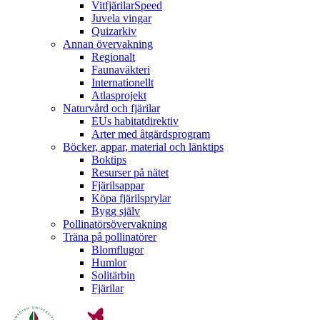
VitfjärilarSpeed
Juvela vingar
Quizarkiv
Annan övervakning
Regionalt
Faunaväkteri
Internationellt
Atlasprojekt
Naturvård och fjärilar
EUs habitatdirektiv
Arter med åtgärdsprogram
Böcker, appar, material och länktips
Boktips
Resurser på nätet
Fjärilsappar
Köpa fjärilsprylar
Bygg själv
Pollinatörsövervakning
Träna på pollinatörer
Blomflugor
Humlor
Solitärbin
Fjärilar