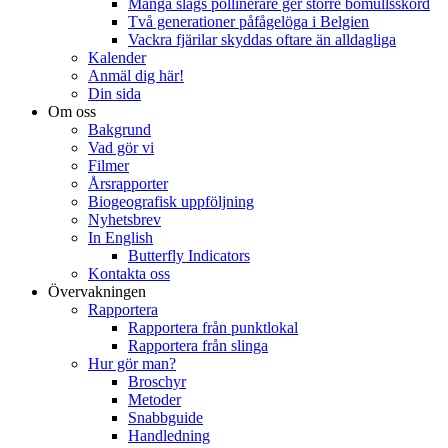
Många slags pollinerare ger större bomullsskörd
Två generationer påfågelöga i Belgien
Vackra fjärilar skyddas oftare än alldagliga
Kalender
Anmäl dig här!
Din sida
Om oss
Bakgrund
Vad gör vi
Filmer
Årsrapporter
Biogeografisk uppföljning
Nyhetsbrev
In English
Butterfly Indicators
Kontakta oss
Övervakningen
Rapportera
Rapportera från punktlokal
Rapportera från slinga
Hur gör man?
Broschyr
Metoder
Snabbguide
Handledning