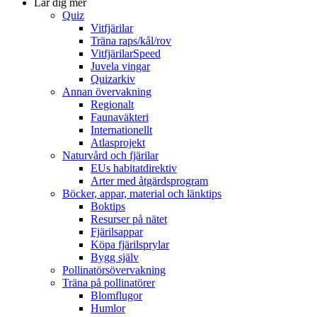
Lär dig mer
Quiz
Vitfjärilar
Träna raps/kål/rov
VitfjärilarSpeed
Juvela vingar
Quizarkiv
Annan övervakning
Regionalt
Faunaväkteri
Internationellt
Atlasprojekt
Naturvård och fjärilar
EUs habitatdirektiv
Arter med åtgärdsprogram
Böcker, appar, material och länktips
Boktips
Resurser på nätet
Fjärilsappar
Köpa fjärilsprylar
Bygg själv
Pollinatörsövervakning
Träna på pollinatörer
Blomflugor
Humlor