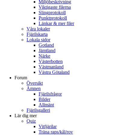
Miljöbeskrivning
Viktigaste filerna
Slingprotokoll
Punktprotokoll
Länkar & mer filer
Våra lokaler
Fjärilskarta
Lokala sidor
Gotland
Jämtland
Närke
Västerbotten
Västmanland
Västra Götaland
Forum
Översikt
Ämnen
Fjärilsfrågor
Bilder
Allmänt
Fjärilsgalleri
Lär dig mer
Quiz
Vitfjärilar
Träna raps/kål/rov