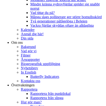
Mindre kräsna sydrovfjärilar sprider sig snabbt
norrut
Vad tittar du på?
Många slags pollinerare ger större bomullsskörd
Två generationer påfågelöga i Belgien
Vackra fjärilar skyddas oftare än alldagliga
Kalender
Anmäl dig här!
Din sida
Om oss
Bakgrund
Vad gör vi
Filmer
Årsrapporter
Biogeografisk uppföljning
Nyhetsbrev
In English
Butterfly Indicators
Kontakta oss
Övervakningen
Rapportera
Rapportera från punktlokal
Rapportera från slinga
Hur gör man?