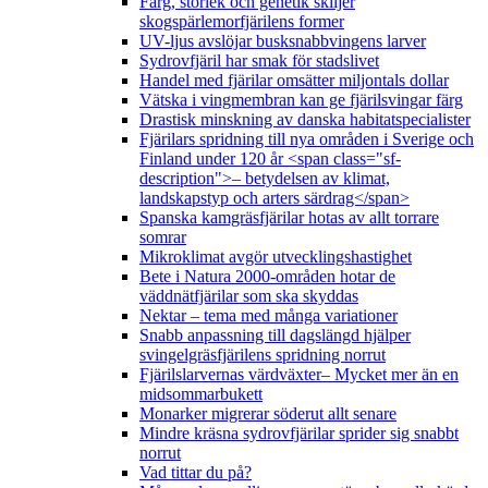
Färg, storlek och genetik skiljer
skogspärlemorfjärilens former
UV-ljus avslöjar busksnabbvingens larver
Sydrovfjäril har smak för stadslivet
Handel med fjärilar omsätter miljontals dollar
Vätska i vingmembran kan ge fjärilsvingar färg
Drastisk minskning av danska habitatspecialister
Fjärilars spridning till nya områden i Sverige och
Finland under 120 år <span class="sf-
description">– betydelsen av klimat,
landskapstyp och arters särdrag</span>
Spanska kamgräsfjärilar hotas av allt torrare
somrar
Mikroklimat avgör utvecklingshastighet
Bete i Natura 2000-områden hotar de
väddnätfjärilar som ska skyddas
Nektar – tema med många variationer
Snabb anpassning till dagslängd hjälper
svingelgräsfjärilens spridning norrut
Fjärilslarvernas värdväxter– Mycket mer än en
midsommarbukett
Monarker migrerar söderut allt senare
Mindre kräsna sydrovfjärilar sprider sig snabbt
norrut
Vad tittar du på?