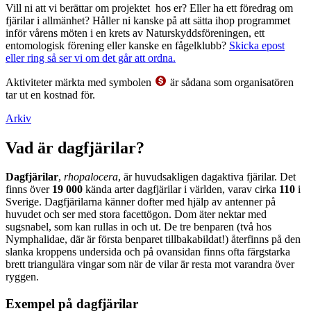
Vill ni att vi berättar om projektet hos er? Eller ha ett föredrag om
fjärilar i allmänhet? Håller ni kanske på att sätta ihop programmet
inför vårens möten i en krets av Naturskyddsföreningen, ett
entomologisk förening eller kanske en fågelklubb?
Skicka epost
eller ring så ser vi om det går att ordna.
Aktiviteter märkta med symbolen
är sådana som organisatören
tar ut en kostnad för.
Arkiv
Vad är dagfjärilar?
Dagfjärilar
,
rhopalocera
, är huvudsakligen dagaktiva fjärilar. Det
finns över
19 000
kända arter dagfjärilar i världen, varav cirka
110
i
Sverige. Dagfjärilarna känner dofter med hjälp av antenner på
huvudet och ser med stora facettögon. Dom äter nektar med
sugsnabel, som kan rullas in och ut. De tre benparen (två hos
Nymphalidae, där är första benparet tillbakabildat!) återfinns på den
slanka kroppens undersida och på ovansidan finns ofta färgstarka
brett triangulära vingar som när de vilar är resta mot varandra över
ryggen.
Exempel på dagfjärilar