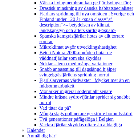
Vätska i vingmembran kan ge fjärilsvingar färg
Drastisk minskning av danska habitatspecialister
Fjärilars spridning till nya områden i Sverige och
Finland under 120 år <span class="sf-
description">– betydelsen av klimat,
landskapstyp och arters särdrag</span>
Spanska kamgräsfjärilar hotas av allt torrare
somrar
Mikroklimat avgör utvecklingshastighet
Bete i Natura 2000-områden hotar de
väddnätfjärilar som ska skyddas
Nektar – tema med många variationer
Snabb anpassning till dagslängd hjälper
svingelgräsfjärilens spridning norrut
Fjärilslarvernas värdväxter– Mycket mer än en
midsommarbukett
Monarker migrerar söderut allt senare
Mindre kräsna sydrovfjärilar sprider sig snabbt
norrut
Vad tittar du på?
Många slags pollinerare ger större bomullsskörd
Två generationer påfågelöga i Belgien
Vackra fjärilar skyddas oftare än alldagliga
Kalender
Anmäl dig här!