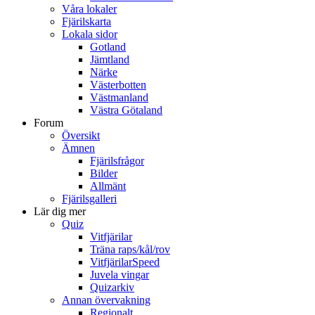
Våra lokaler
Fjärilskarta
Lokala sidor
Gotland
Jämtland
Närke
Västerbotten
Västmanland
Västra Götaland
Forum
Översikt
Ämnen
Fjärilsfrågor
Bilder
Allmänt
Fjärilsgalleri
Lär dig mer
Quiz
Vitfjärilar
Träna raps/kål/rov
VitfjärilarSpeed
Juvela vingar
Quizarkiv
Annan övervakning
Regionalt