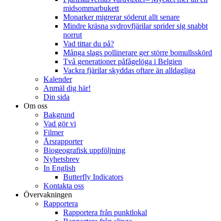
midsommarbukett
Monarker migrerar söderut allt senare
Mindre kräsna sydrovfjärilar sprider sig snabbt
norrut
Vad tittar du på?
Många slags pollinerare ger större bomullsskörd
Två generationer påfågelöga i Belgien
Vackra fjärilar skyddas oftare än alldagliga
Kalender
Anmäl dig här!
Din sida
Om oss
Bakgrund
Vad gör vi
Filmer
Årsrapporter
Biogeografisk uppföljning
Nyhetsbrev
In English
Butterfly Indicators
Kontakta oss
Övervakningen
Rapportera
Rapportera från punktlokal