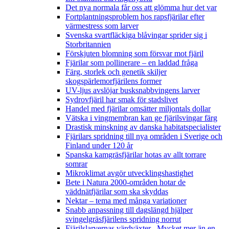
Det nya normala får oss att glömma hur det var
Fortplantningsproblem hos rapsfjärilar efter
värmestress som larver
Svenska svartfläckiga blåvingar sprider sig i
Storbritannien
Förskjuten blomning som försvar mot fjäril
Fjärilar som pollinerare – en laddad fråga
Färg, storlek och genetik skiljer
skogspärlemorfjärilens former
UV-ljus avslöjar busksnabbvingens larver
Sydrovfjäril har smak för stadslivet
Handel med fjärilar omsätter miljontals dollar
Vätska i vingmembran kan ge fjärilsvingar färg
Drastisk minskning av danska habitatspecialister
Fjärilars spridning till nya områden i Sverige och
Finland under 120 år
Spanska kamgräsfjärilar hotas av allt torrare
somrar
Mikroklimat avgör utvecklingshastighet
Bete i Natura 2000-områden hotar de
väddnätfjärilar som ska skyddas
Nektar – tema med många variationer
Snabb anpassning till dagslängd hjälper
svingelgräsfjärilens spridning norrut
Fjärilslarvernas värdväxter– Mycket mer än en