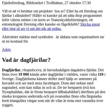
Fjärilsföredrag, Biblioteket i Trollhättan, 27 oktober 17:30
Vill ni att vi berättar om projektet hos er? Eller ha ett föredrag om
fjärilar i allmänhet? Håller ni kanske på att sätta ihop programmet
inför vårens möten i en krets av Naturskyddsföreningen, ett
entomologisk förening eller kanske en fågelklubb?
Skicka epost
eller ring så ser vi om det går att ordna.
Aktiviteter märkta med symbolen
är sådana som organisatören tar
ut en kostnad för.
Arkiv
Vad är dagfjärilar?
Dagfjärilar
,
rhopalocera
, är huvudsakligen dagaktiva fjärilar. Det
finns över
19 000
kända arter dagfjärilar i världen, varav cirka
110
i
Sverige. Dagfjärilarna känner dofter med hjälp av antenner på
huvudet och ser med stora facettögon. Dom äter nektar med
sugsnabel, som kan rullas in och ut. De tre benparen (två hos
Nymphalidae, där är första benparet tillbakabildat!) återfinns på den
slanka kroppens undersida och på ovansidan finns ofta färgstarka
brett triangulära vingar som när de vilar är resta mot varandra över
ryggen.