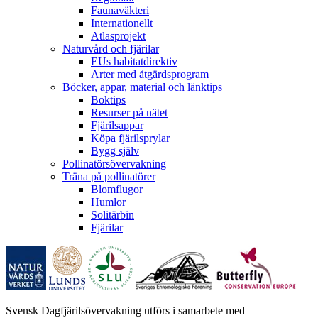
Faunaväkteri
Internationellt
Atlasprojekt
Naturvård och fjärilar
EUs habitatdirektiv
Arter med åtgärdsprogram
Böcker, appar, material och länktips
Boktips
Resurser på nätet
Fjärilsappar
Köpa fjärilsprylar
Bygg själv
Pollinatörsövervakning
Träna på pollinatörer
Blomflugor
Humlor
Solitärbin
Fjärilar
Svensk Dagfjärilsövervakning utförs i samarbete med