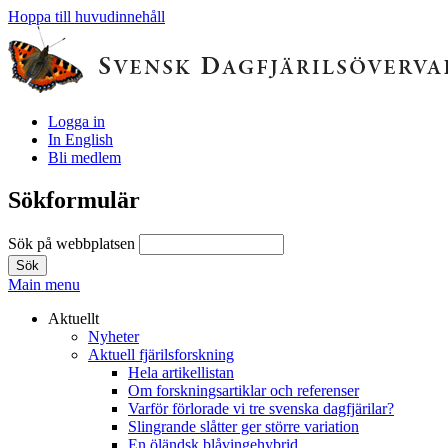
Hoppa till huvudinnehåll
Logga in
In English
Bli medlem
Sökformulär
Sök på webbplatsen
Main menu
Aktuellt
Nyheter
Aktuell fjärilsforskning
Hela artikellistan
Om forskningsartiklar och referenser
Varför förlorade vi tre svenska dagfjärilar?
Slingrande slåtter ger större variation
En öländsk blåvingehybrid