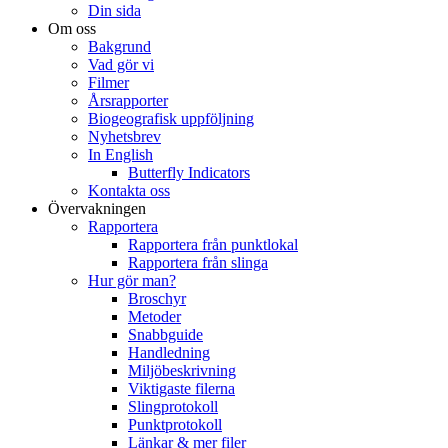
Din sida
Om oss
Bakgrund
Vad gör vi
Filmer
Årsrapporter
Biogeografisk uppföljning
Nyhetsbrev
In English
Butterfly Indicators
Kontakta oss
Övervakningen
Rapportera
Rapportera från punktlokal
Rapportera från slinga
Hur gör man?
Broschyr
Metoder
Snabbguide
Handledning
Miljöbeskrivning
Viktigaste filerna
Slingprotokoll
Punktprotokoll
Länkar & mer filer