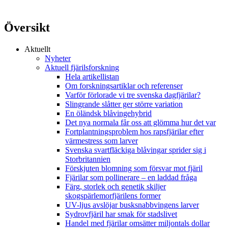
Översikt
Aktuellt
Nyheter
Aktuell fjärilsforskning
Hela artikellistan
Om forskningsartiklar och referenser
Varför förlorade vi tre svenska dagfjärilar?
Slingrande slåtter ger större variation
En öländsk blåvingehybrid
Det nya normala får oss att glömma hur det var
Fortplantningsproblem hos rapsfjärilar efter
värmestress som larver
Svenska svartfläckiga blåvingar sprider sig i
Storbritannien
Förskjuten blomning som försvar mot fjäril
Fjärilar som pollinerare – en laddad fråga
Färg, storlek och genetik skiljer
skogspärlemorfjärilens former
UV-ljus avslöjar busksnabbvingens larver
Sydrovfjäril har smak för stadslivet
Handel med fjärilar omsätter miljontals dollar