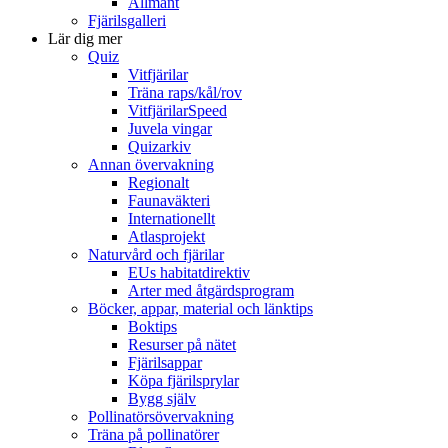
Allmänt
Fjärilsgalleri
Lär dig mer
Quiz
Vitfjärilar
Träna raps/kål/rov
VitfjärilarSpeed
Juvela vingar
Quizarkiv
Annan övervakning
Regionalt
Faunaväkteri
Internationellt
Atlasprojekt
Naturvård och fjärilar
EUs habitatdirektiv
Arter med åtgärdsprogram
Böcker, appar, material och länktips
Boktips
Resurser på nätet
Fjärilsappar
Köpa fjärilsprylar
Bygg själv
Pollinatörsövervakning
Träna på pollinatörer