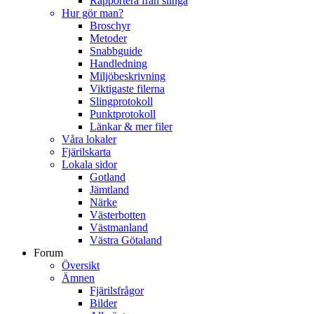
Rapportera från slinga
Hur gör man?
Broschyr
Metoder
Snabbguide
Handledning
Miljöbeskrivning
Viktigaste filerna
Slingprotokoll
Punktprotokoll
Länkar & mer filer
Våra lokaler
Fjärilskarta
Lokala sidor
Gotland
Jämtland
Närke
Västerbotten
Västmanland
Västra Götaland
Forum
Översikt
Ämnen
Fjärilsfrågor
Bilder