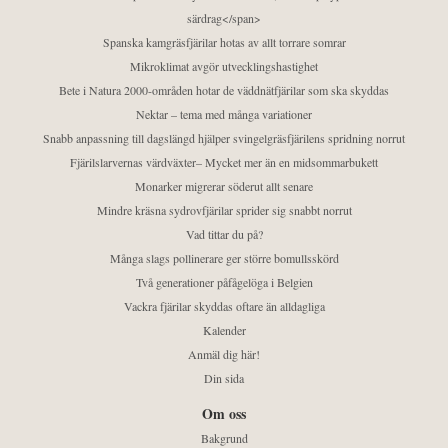
särdrag</span>
Spanska kamgräsfjärilar hotas av allt torrare somrar
Mikroklimat avgör utvecklingshastighet
Bete i Natura 2000-områden hotar de väddnätfjärilar som ska skyddas
Nektar – tema med många variationer
Snabb anpassning till dagslängd hjälper svingelgräsfjärilens spridning norrut
Fjärilslarvernas värdväxter– Mycket mer än en midsommarbukett
Monarker migrerar söderut allt senare
Mindre kräsna sydrovfjärilar sprider sig snabbt norrut
Vad tittar du på?
Många slags pollinerare ger större bomullsskörd
Två generationer påfågelöga i Belgien
Vackra fjärilar skyddas oftare än alldagliga
Kalender
Anmäl dig här!
Din sida
Om oss
Bakgrund