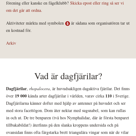
förening eller kanske en fågelklubb?
Skicka epost eller ring så ser vi
om det går att ordna.
Aktiviteter märkta med symbolen
är sådana som organisatören tar ut
en kostnad för.
Arkiv
Vad är dagfjärilar?
Dagfjärilar
,
rhopalocera
, är huvudsakligen dagaktiva fjärilar. Det finns
19 000
110
över
kända arter dagfjärilar i världen, varav cirka
i Sverige.
Dagfjärilarna känner dofter med hjälp av antenner på huvudet och ser
med stora facettögon. Dom äter nektar med sugsnabel, som kan rullas
in och ut. De tre benparen (två hos Nymphalidae, där är första benparet
tillbakabildat!) återfinns på den slanka kroppens undersida och på
ovansidan finns ofta färgstarka brett triangulära vingar som när de vilar