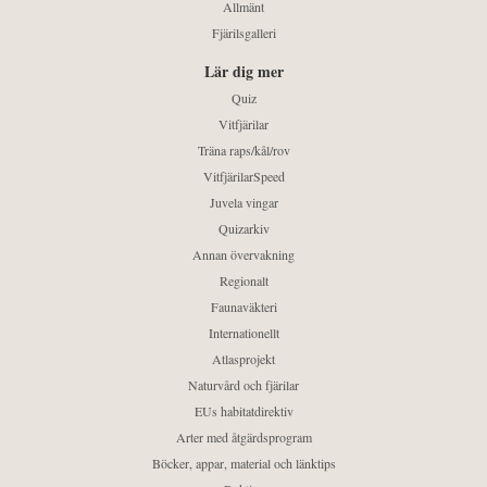
Allmänt
Fjärilsgalleri
Lär dig mer
Quiz
Vitfjärilar
Träna raps/kål/rov
VitfjärilarSpeed
Juvela vingar
Quizarkiv
Annan övervakning
Regionalt
Faunaväkteri
Internationellt
Atlasprojekt
Naturvård och fjärilar
EUs habitatdirektiv
Arter med åtgärdsprogram
Böcker, appar, material och länktips