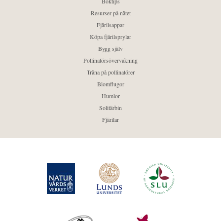
Boktips
Resurser på nätet
Fjärilsappar
Köpa fjärilsprylar
Bygg själv
Pollinatörsövervakning
Träna på pollinatörer
Blomflugor
Humlor
Solitärbin
Fjärilar