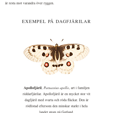
är resta mot varandra över ryggen.
EXEMPEL PÅ DAGFJÄRILAR
Apollofjäril
,
Parnassius apollo
, art i familjen
riddarfjärilar. Apollofjäril är en mycket stor vit
dagfjäril med svarta och röda fläckar. Den är
rödlistad eftersom den minskar starkt i hela
landet utom på Gotland.