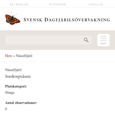
Hoppa till huvudinnehåll
BLI MEDLEM
IN ENGLISH
LOGGA IN
Sökformulär
Hem
» Nässelfjäril
Nässelfjäril
Jordtorpsåsen
Platskategori:
Slinga
Antal observationer:
8