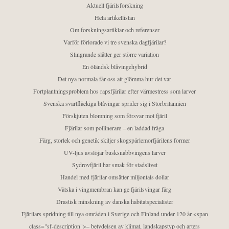
Aktuell fjärilsforskning
Hela artikellistan
Om forskningsartiklar och referenser
Varför förlorade vi tre svenska dagfjärilar?
Slingrande slåtter ger större variation
En öländsk blåvingehybrid
Det nya normala får oss att glömma hur det var
Fortplantningsproblem hos rapsfjärilar efter värmestress som larver
Svenska svartfläckiga blåvingar sprider sig i Storbritannien
Förskjuten blomning som försvar mot fjäril
Fjärilar som pollinerare – en laddad fråga
Färg, storlek och genetik skiljer skogspärlemorfjärilens former
UV-ljus avslöjar busksnabbvingens larver
Sydrovfjäril har smak för stadslivet
Handel med fjärilar omsätter miljontals dollar
Vätska i vingmembran kan ge fjärilsvingar färg
Drastisk minskning av danska habitatspecialister
Fjärilars spridning till nya områden i Sverige och Finland under 120 år <span
class="sf-description">– betydelsen av klimat, landskapstyp och arters