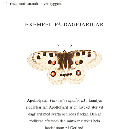
är resta mot varandra över ryggen.
EXEMPEL PÅ DAGFJÄRILAR
Apollofjäril
,
Parnassius apollo
, art i familjen
riddarfjärilar. Apollofjäril är en mycket stor vit
dagfjäril med svarta och röda fläckar. Den är
rödlistad eftersom den minskar starkt i hela
landet utom på Gotland.