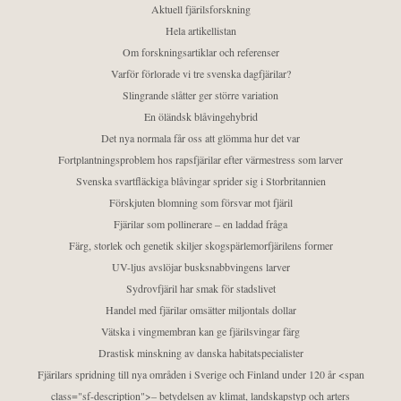
Aktuell fjärilsforskning
Hela artikellistan
Om forskningsartiklar och referenser
Varför förlorade vi tre svenska dagfjärilar?
Slingrande slåtter ger större variation
En öländsk blåvingehybrid
Det nya normala får oss att glömma hur det var
Fortplantningsproblem hos rapsfjärilar efter värmestress som larver
Svenska svartfläckiga blåvingar sprider sig i Storbritannien
Förskjuten blomning som försvar mot fjäril
Fjärilar som pollinerare – en laddad fråga
Färg, storlek och genetik skiljer skogspärlemorfjärilens former
UV-ljus avslöjar busksnabbvingens larver
Sydrovfjäril har smak för stadslivet
Handel med fjärilar omsätter miljontals dollar
Vätska i vingmembran kan ge fjärilsvingar färg
Drastisk minskning av danska habitatspecialister
Fjärilars spridning till nya områden i Sverige och Finland under 120 år <span
class="sf-description">– betydelsen av klimat, landskapstyp och arters