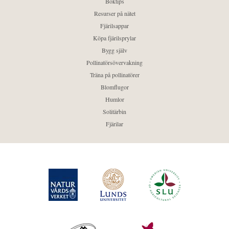
Boktips
Resurser på nätet
Fjärilsappar
Köpa fjärilsprylar
Bygg själv
Pollinatörsövervakning
Träna på pollinatörer
Blomflugor
Humlor
Solitärbin
Fjärilar