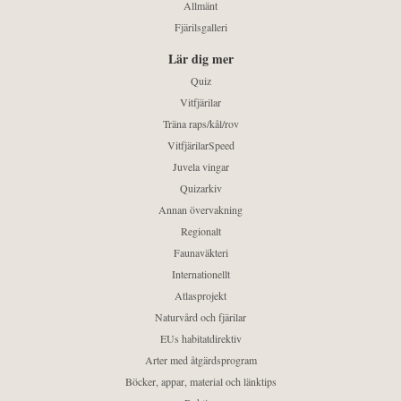
Allmänt
Fjärilsgalleri
Lär dig mer
Quiz
Vitfjärilar
Träna raps/kål/rov
VitfjärilarSpeed
Juvela vingar
Quizarkiv
Annan övervakning
Regionalt
Faunaväkteri
Internationellt
Atlasprojekt
Naturvård och fjärilar
EUs habitatdirektiv
Arter med åtgärdsprogram
Böcker, appar, material och länktips