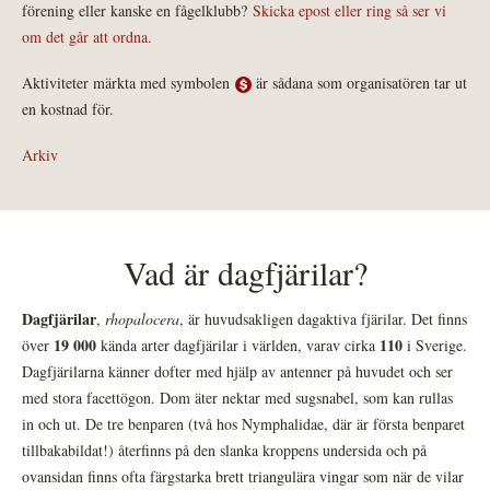
förening eller kanske en fågelklubb?
Skicka epost eller ring så ser vi
om det går att ordna.
Aktiviteter märkta med symbolen
är sådana som organisatören tar ut
en kostnad för.
Arkiv
Vad är dagfjärilar?
Dagfjärilar
,
rhopalocera
, är huvudsakligen dagaktiva fjärilar. Det finns
19 000
110
över
kända arter dagfjärilar i världen, varav cirka
i Sverige.
Dagfjärilarna känner dofter med hjälp av antenner på huvudet och ser
med stora facettögon. Dom äter nektar med sugsnabel, som kan rullas
in och ut. De tre benparen (två hos Nymphalidae, där är första benparet
tillbakabildat!) återfinns på den slanka kroppens undersida och på
ovansidan finns ofta färgstarka brett triangulära vingar som när de vilar