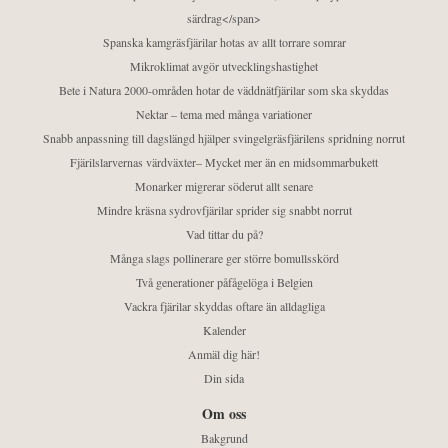
särdrag</span>
Spanska kamgräsfjärilar hotas av allt torrare somrar
Mikroklimat avgör utvecklingshastighet
Bete i Natura 2000-områden hotar de väddnätfjärilar som ska skyddas
Nektar – tema med många variationer
Snabb anpassning till dagslängd hjälper svingelgräsfjärilens spridning norrut
Fjärilslarvernas värdväxter– Mycket mer än en midsommarbukett
Monarker migrerar söderut allt senare
Mindre kräsna sydrovfjärilar sprider sig snabbt norrut
Vad tittar du på?
Många slags pollinerare ger större bomullsskörd
Två generationer påfågelöga i Belgien
Vackra fjärilar skyddas oftare än alldagliga
Kalender
Anmäl dig här!
Din sida
Om oss
Bakgrund