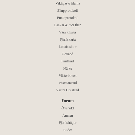
Viktigaste filerna
Slingprotokoll
Punktprotokoll
Länkar & mer filer
Våra lokaler
Fjärilskarta
Lokala sidor
Gotland
Jämtland
Närke
Västerbotten
Västmanland
Västra Götaland
Forum
Översikt
Ämnen
Fjärilsfrågor
Bilder