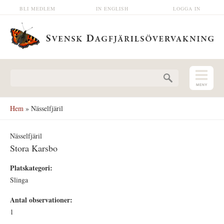
Hoppa till huvudinnehåll
BLI MEDLEM
IN ENGLISH
LOGGA IN
Sökformulär
Hem
» Nässelfjäril
Nässelfjäril
Stora Karsbo
Platskategori:
Slinga
Antal observationer:
1