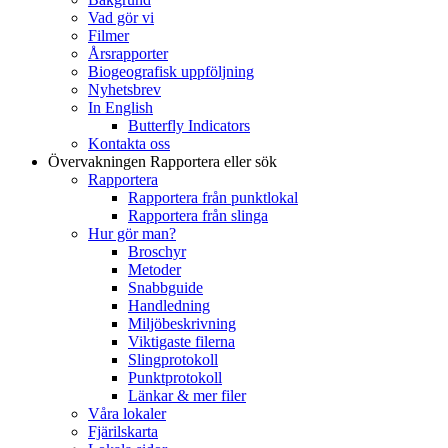
Vad gör vi
Filmer
Årsrapporter
Biogeografisk uppföljning
Nyhetsbrev
In English
Butterfly Indicators
Kontakta oss
Övervakningen
Rapportera eller sök
Rapportera
Rapportera från punktlokal
Rapportera från slinga
Hur gör man?
Broschyr
Metoder
Snabbguide
Handledning
Miljöbeskrivning
Viktigaste filerna
Slingprotokoll
Punktprotokoll
Länkar & mer filer
Våra lokaler
Fjärilskarta