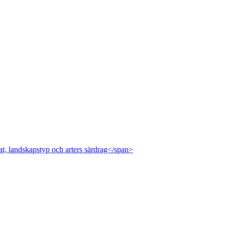
at, landskapstyp och arters särdrag</span>