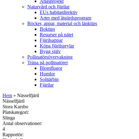
Atlasprojekt
Naturvård och fjärilar
EUs habitatdirektiv
Arter med åtgärdsprogram
Böcker, appar, material och länktips
Boktips
Resurser på nätet
Fjärilsappar
Köpa fjärilsprylar
Bygg själv
Pollinatörsövervakning
Träna på pollinatörer
Blomflugor
Humlor
Solitärbin
Fjärilar
Hem
» Nässelfjäril
Nässelfjäril
Stora Karsbo
Platskategori:
Slinga
Antal observationer:
4
Rapportör: