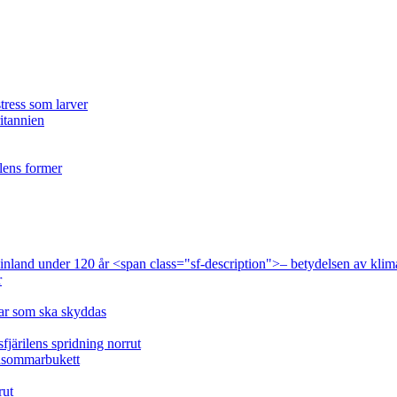
tress som larver
ritannien
ilens former
 Finland under 120 år <span class="sf-description">– betydelsen av klim
r
lar som ska skyddas
fjärilens spridning norrut
idsommarbukett
rut