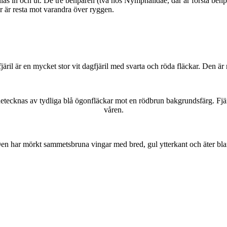
as in och ut. De tre benparen (två hos Nymphalidae, där är första benpa
ar är resta mot varandra över ryggen.
lofjäril är en mycket stor vit dagfjäril med svarta och röda fläckar. Den 
kännetecknas av tydliga blå ögonfläckar mot en rödbrun bakgrundsfärg. Fj
våren.
r. Den har mörkt sammetsbruna vingar med bred, gul ytterkant och äter bla