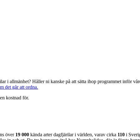
järilar i allmänhet? Håller ni kanske på att sätta ihop programmet inför 
om det går att ordna.
en kostnad för.
nns över
19 000
kända arter dagfjärilar i världen, varav cirka
110
i Sveri