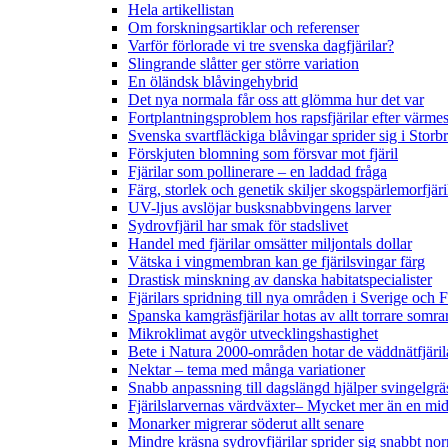
Hela artikellistan
Om forskningsartiklar och referenser
Varför förlorade vi tre svenska dagfjärilar?
Slingrande slåtter ger större variation
En öländsk blåvingehybrid
Det nya normala får oss att glömma hur det var
Fortplantningsproblem hos rapsfjärilar efter värmes
Svenska svartfläckiga blåvingar sprider sig i Storb
Förskjuten blomning som försvar mot fjäril
Fjärilar som pollinerare – en laddad fråga
Färg, storlek och genetik skiljer skogspärlemorfjär
UV-ljus avslöjar busksnabbvingens larver
Sydrovfjäril har smak för stadslivet
Handel med fjärilar omsätter miljontals dollar
Vätska i vingmembran kan ge fjärilsvingar färg
Drastisk minskning av danska habitatspecialister
Fjärilars spridning till nya områden i Sverige och
Spanska kamgräsfjärilar hotas av allt torrare somra
Mikroklimat avgör utvecklingshastighet
Bete i Natura 2000-områden hotar de väddnätfjäri
Nektar – tema med många variationer
Snabb anpassning till dagslängd hjälper svingelgräs
Fjärilslarvernas värdväxter– Mycket mer än en m
Monarker migrerar söderut allt senare
Mindre kräsna sydrovfjärilar sprider sig snabbt nor