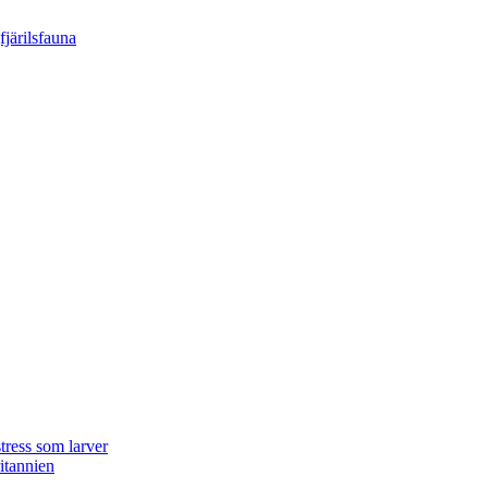
tress som larver
ritannien