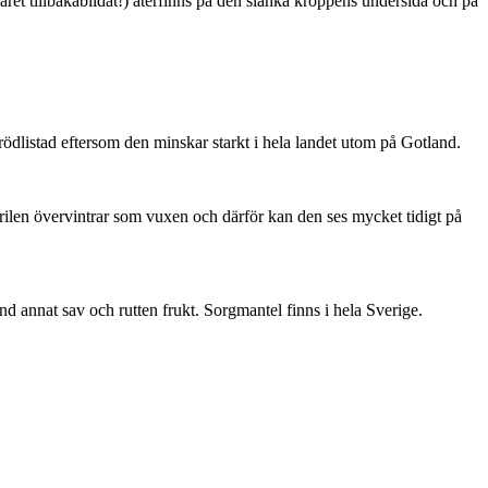
ret tillbakabildat!) återfinns på den slanka kroppens undersida och på
är rödlistad eftersom den minskar starkt i hela landet utom på Gotland.
ärilen övervintrar som vuxen och därför kan den ses mycket tidigt på
nd annat sav och rutten frukt. Sorgmantel finns i hela Sverige.