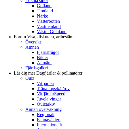
Lokala sidor
Gotland
Jämtland
Närke
Västerbotten
Västmanland
Västra Götaland
Forum
Visa, diskutera, artbestäm
Översikt
Ämnen
Fjärilsfrågor
Bilder
Allmänt
Fjärilsgalleri
Lär dig mer
Dagfjärilar & pollinatörer
Quiz
Vitfjärilar
Träna raps/kål/rov
VitfjärilarSpeed
Juvela vingar
Quizarkiv
Annan övervakning
Regionalt
Faunaväkteri
Internationellt