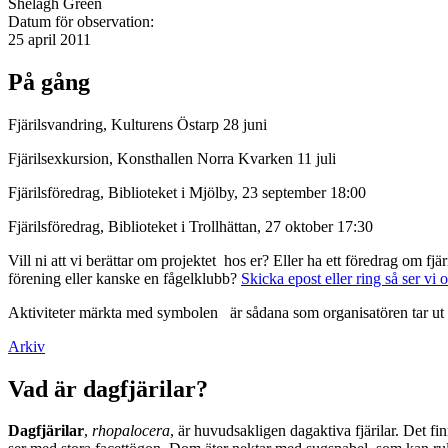
Shelagh Green
Datum för observation:
25 april 2011
På gång
Fjärilsvandring, Kulturens Östarp 28 juni
Fjärilsexkursion, Konsthallen Norra Kvarken 11 juli
Fjärilsföredrag, Biblioteket i Mjölby, 23 september 18:00
Fjärilsföredrag, Biblioteket i Trollhättan, 27 oktober 17:30
Vill ni att vi berättar om projektet hos er? Eller ha ett föredrag om f
förening eller kanske en fågelklubb?
Skicka epost eller ring så ser vi 
Aktiviteter märkta med symbolen
är sådana som organisatören tar ut 
Arkiv
Vad är dagfjärilar?
Dagfjärilar
,
rhopalocera
, är huvudsakligen dagaktiva fjärilar. Det fi