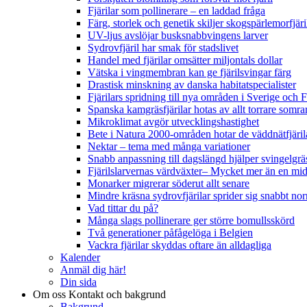
Fjärilar som pollinerare – en laddad fråga
Färg, storlek och genetik skiljer skogspärlemorfjär
UV-ljus avslöjar busksnabbvingens larver
Sydrovfjäril har smak för stadslivet
Handel med fjärilar omsätter miljontals dollar
Vätska i vingmembran kan ge fjärilsvingar färg
Drastisk minskning av danska habitatspecialister
Fjärilars spridning till nya områden i Sverige och
Spanska kamgräsfjärilar hotas av allt torrare somra
Mikroklimat avgör utvecklingshastighet
Bete i Natura 2000-områden hotar de väddnätfjäri
Nektar – tema med många variationer
Snabb anpassning till dagslängd hjälper svingelgräs
Fjärilslarvernas värdväxter– Mycket mer än en m
Monarker migrerar söderut allt senare
Mindre kräsna sydrovfjärilar sprider sig snabbt nor
Vad tittar du på?
Många slags pollinerare ger större bomullsskörd
Två generationer påfågelöga i Belgien
Vackra fjärilar skyddas oftare än alldagliga
Kalender
Anmäl dig här!
Din sida
Om oss
Kontakt och bakgrund
Bakgrund