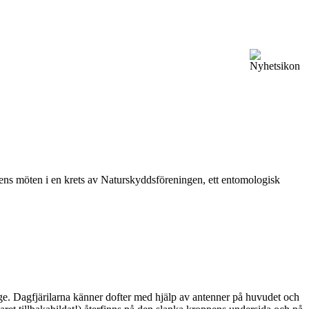
vårens möten i en krets av Naturskyddsföreningen, ett entomologisk
ge. Dagfjärilarna känner dofter med hjälp av antenner på huvudet och