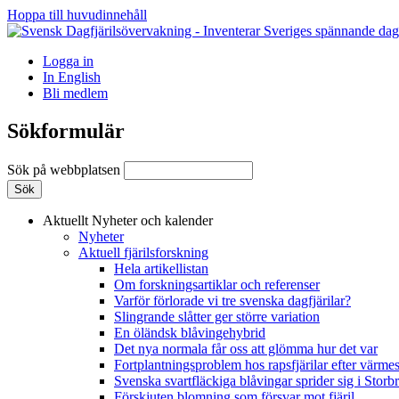
Hoppa till huvudinnehåll
Logga in
In English
Bli medlem
Sökformulär
Sök på webbplatsen
Aktuellt
Nyheter och kalender
Nyheter
Aktuell fjärilsforskning
Hela artikellistan
Om forskningsartiklar och referenser
Varför förlorade vi tre svenska dagfjärilar?
Slingrande slåtter ger större variation
En öländsk blåvingehybrid
Det nya normala får oss att glömma hur det var
Fortplantningsproblem hos rapsfjärilar efter värmes
Svenska svartfläckiga blåvingar sprider sig i Storb
Förskjuten blomning som försvar mot fjäril