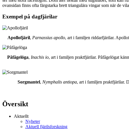
ser med stora facettögon. Dom äter nektar med sugsnabel, som kan rull
ovansidan finns ofta färgstarka brett triangulära vingar som när de vil
Exempel på dagfjärilar
Apollofjäril
,
Parnassius apollo
, art i familjen riddarfjärilar. Apol
Påfågelöga
,
Inachis io
, art i familjen praktfjärilar. Påfågelögat 
Sorgmantel
,
Nymphalis antiopa
, art i familjen praktfjärila
Översikt
Aktuellt
Nyheter
Aktuell fjärilsforskning