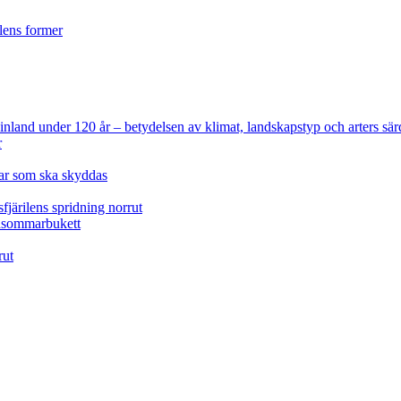
ilens former
 Finland under 120 år
– betydelsen av klimat, landskapstyp och arters sär
r
lar som ska skyddas
fjärilens spridning norrut
idsommarbukett
rut