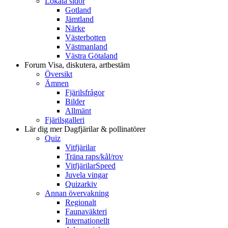
Lokala sidor
Gotland
Jämtland
Närke
Västerbotten
Västmanland
Västra Götaland
Forum
Visa, diskutera, artbestäm
Översikt
Ämnen
Fjärilsfrågor
Bilder
Allmänt
Fjärilsgalleri
Lär dig mer
Dagfjärilar & pollinatörer
Quiz
Vitfjärilar
Träna raps/kål/rov
VitfjärilarSpeed
Juvela vingar
Quizarkiv
Annan övervakning
Regionalt
Faunaväkteri
Internationellt