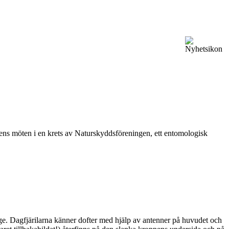
vårens möten i en krets av Naturskyddsföreningen, ett entomologisk
ge. Dagfjärilarna känner dofter med hjälp av antenner på huvudet och