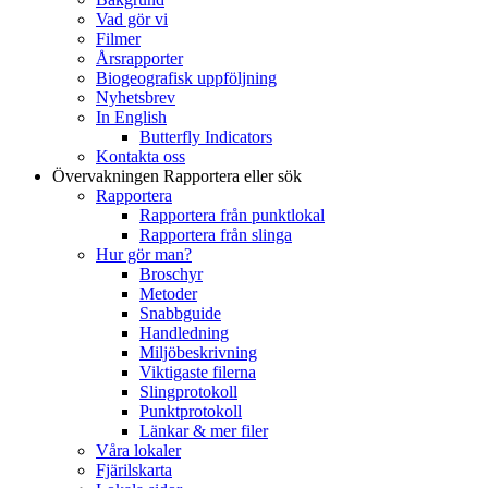
Vad gör vi
Filmer
Årsrapporter
Biogeografisk uppföljning
Nyhetsbrev
In English
Butterfly Indicators
Kontakta oss
Övervakningen
Rapportera eller sök
Rapportera
Rapportera från punktlokal
Rapportera från slinga
Hur gör man?
Broschyr
Metoder
Snabbguide
Handledning
Miljöbeskrivning
Viktigaste filerna
Slingprotokoll
Punktprotokoll
Länkar & mer filer
Våra lokaler
Fjärilskarta