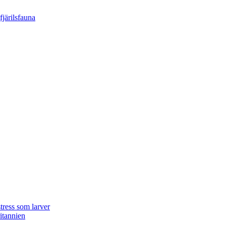
tress som larver
ritannien