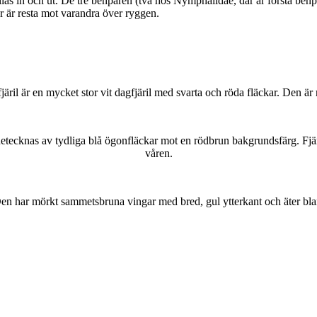
as in och ut. De tre benparen (två hos Nymphalidae, där är första benpa
ar är resta mot varandra över ryggen.
lofjäril är en mycket stor vit dagfjäril med svarta och röda fläckar. Den 
kännetecknas av tydliga blå ögonfläckar mot en rödbrun bakgrundsfärg. Fj
våren.
r. Den har mörkt sammetsbruna vingar med bred, gul ytterkant och äter bla