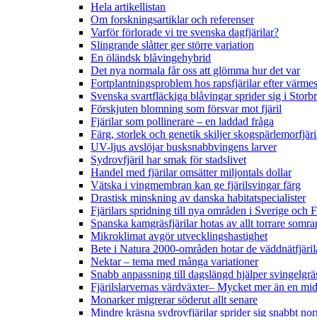
Hela artikellistan
Om forskningsartiklar och referenser
Varför förlorade vi tre svenska dagfjärilar?
Slingrande slåtter ger större variation
En öländsk blåvingehybrid
Det nya normala får oss att glömma hur det var
Fortplantningsproblem hos rapsfjärilar efter värmes
Svenska svartfläckiga blåvingar sprider sig i Storb
Förskjuten blomning som försvar mot fjäril
Fjärilar som pollinerare – en laddad fråga
Färg, storlek och genetik skiljer skogspärlemorfjär
UV-ljus avslöjar busksnabbvingens larver
Sydrovfjäril har smak för stadslivet
Handel med fjärilar omsätter miljontals dollar
Vätska i vingmembran kan ge fjärilsvingar färg
Drastisk minskning av danska habitatspecialister
Fjärilars spridning till nya områden i Sverige och
Spanska kamgräsfjärilar hotas av allt torrare somra
Mikroklimat avgör utvecklingshastighet
Bete i Natura 2000-områden hotar de väddnätfjäri
Nektar – tema med många variationer
Snabb anpassning till dagslängd hjälper svingelgräs
Fjärilslarvernas värdväxter– Mycket mer än en m
Monarker migrerar söderut allt senare
Mindre kräsna sydrovfjärilar sprider sig snabbt nor