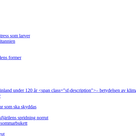
tress som larver
ritannien
ilens former
 Finland under 120 år <span class="sf-description">– betydelsen av klim
r
lar som ska skyddas
fjärilens spridning norrut
idsommarbukett
rut