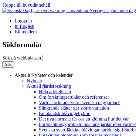
Hoppa till huvudinnehåll
Logga in
In English
Bli medlem
Sökformulär
Sök på webbplatsen
Aktuellt
Nyheter och kalender
Nyheter
Aktuell fjärilsforskning
Hela artikellistan
Om forskningsartiklar och referenser
Varför förlorade vi tre svenska dagfjärilar?
Slingrande slåtter ger större variation
En öländsk blåvingehybrid
Det nya normala får oss att glömma hur det var
Fortplantningsproblem hos rapsfjärilar efter värmes
Svenska svartfläckiga blåvingar sprider sig i Storb
Förskjuten blomning som försvar mot fjäril