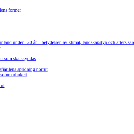
ilens former
 Finland under 120 år
– betydelsen av klimat, landskapstyp och arters sär
r
lar som ska skyddas
fjärilens spridning norrut
idsommarbukett
rut