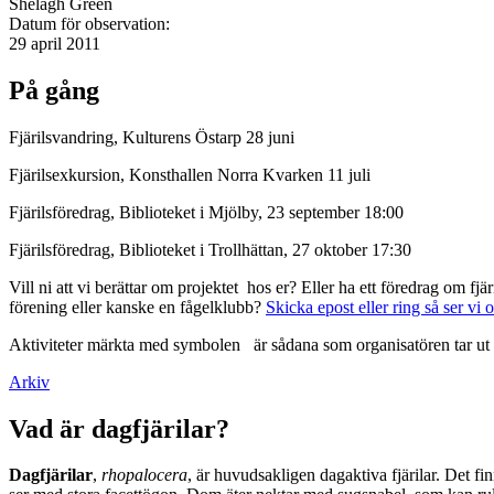
Shelagh Green
Datum för observation:
29 april 2011
På gång
Fjärilsvandring, Kulturens Östarp 28 juni
Fjärilsexkursion, Konsthallen Norra Kvarken 11 juli
Fjärilsföredrag, Biblioteket i Mjölby, 23 september 18:00
Fjärilsföredrag, Biblioteket i Trollhättan, 27 oktober 17:30
Vill ni att vi berättar om projektet hos er? Eller ha ett föredrag om f
förening eller kanske en fågelklubb?
Skicka epost eller ring så ser vi 
Aktiviteter märkta med symbolen
är sådana som organisatören tar ut 
Arkiv
Vad är dagfjärilar?
Dagfjärilar
,
rhopalocera
, är huvudsakligen dagaktiva fjärilar. Det fi