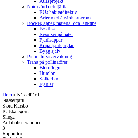
Atlasprojekt
Naturvård och fjärilar
EUs habitatdirektiv
Arter med åtgärdsprogram
Böcker, appar, material och länktips
Boktips
Resurser på nätet
Fjärilsappar
Köpa fjärilsprylar
Bygg själv
Pollinatörsövervakning
Träna på pollinatörer
Blomflugor
Humlor
Solitärbin
Fjärilar
Hem
» Nässelfjäril
Nässelfjäril
Stora Karsbo
Platskategori:
Slinga
Antal observationer:
3
Rapportör: