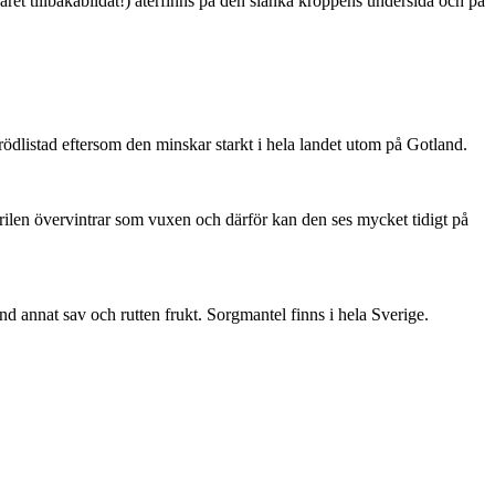
ret tillbakabildat!) återfinns på den slanka kroppens undersida och på
är rödlistad eftersom den minskar starkt i hela landet utom på Gotland.
ärilen övervintrar som vuxen och därför kan den ses mycket tidigt på
nd annat sav och rutten frukt. Sorgmantel finns i hela Sverige.