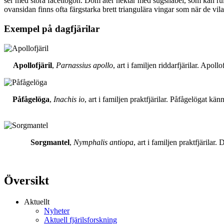
ser med stora facettögon. Dom äter nektar med sugsnabel, som kan rull
ovansidan finns ofta färgstarka brett triangulära vingar som när de vil
Exempel på dagfjärilar
Apollofjäril
,
Parnassius apollo
, art i familjen riddarfjärilar. Apol
Påfågelöga
,
Inachis io
, art i familjen praktfjärilar. Påfågelögat 
Sorgmantel
,
Nymphalis antiopa
, art i familjen praktfjärila
Översikt
Aktuellt
Nyheter
Aktuell fjärilsforskning