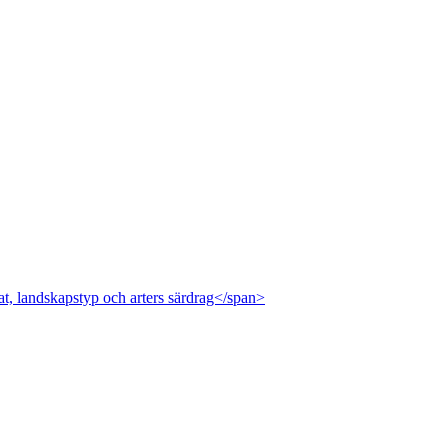
at, landskapstyp och arters särdrag</span>