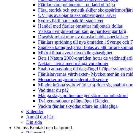
Fjärilar som pollinerare – en laddad fråga
Färg, storlek och genetik skiljer skogspärlemorfjär
UV-ljus avslöjar busksnabbvingens larver
Sydrovfjäril har smak för stadslivet
Handel med fjärilar omsätter miljontals dollar
Vätska i vingmembran kan ge fjärilsvingar färg
Drastisk minskning av danska habitatspecialister
Fjärilars spridning till nya områden i Sverige och
Spanska kamgräsfjärilar hotas av allt torrare somra
Mikroklimat avgör utvecklingshastighet
Bete i Natura 2000-områden hotar de väddnätfjäri
Nektar – tema med många variationer
Snabb anpassning till dagslängd hjälper svingelgräs
Fjärilslarvernas värdväxter– Mycket mer än en m
Monarker migrerar söderut allt senare
Mindre kräsna sydrovfjärilar sprider sig snabbt nor
Vad tittar du på?
Många slags pollinerare ger större bomullsskörd
Två generationer påfågelöga i Belgien
Vackra fjärilar skyddas oftare än alldagliga
Kalender
Anmäl dig här!
Din sida
Om oss
Kontakt och bakgrund
Bakgrund