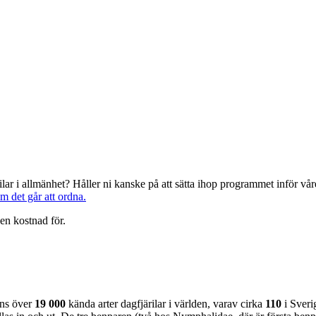
järilar i allmänhet? Håller ni kanske på att sätta ihop programmet inför 
om det går att ordna.
en kostnad för.
nns över
19 000
kända arter dagfjärilar i världen, varav cirka
110
i Sveri