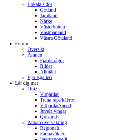
Lokala sidor
Gotland
Jämtland
Närke
Västerbotten
Västmanland
Västra Götaland
Forum
Översikt
Ämnen
Fjärilsfrågor
Bilder
Allmänt
Fjärilsgalleri
Lär dig mer
Quiz
Vitfjärilar
Träna raps/kål/rov
VitfjärilarSpeed
Juvela vingar
Quizarkiv
Annan övervakning
Regionalt
Faunaväkteri
Internationellt