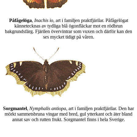
Påfågelöga
,
Inachis io
, art i familjen praktfjärilar. Påfågelögat
kännetecknas av tydliga blå ögonfläckar mot en rödbrun
bakgrundsfärg. Fjärilen övervintrar som vuxen och därför kan den
ses mycket tidigt på våren.
Sorgmantel
,
Nymphalis antiopa
, art i familjen praktfjärilar. Den har
mörkt sammetsbruna vingar med bred, gul ytterkant och äter bland
annat sav och rutten frukt. Sorgmantel finns i hela Sverige.