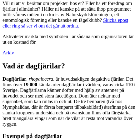
Vill ni att vi berättar om projektet hos er? Eller ha ett föredrag om
fjärilar i allmänhet? Håller ni kanske på att sätta ihop programmet
inför vårens möten i en krets av Naturskyddsföreningen, ett
entomologisk förening eller kanske en fågelklubb?
Skicka epost
eller ring så ser vi om det går att ordna.
Aktiviteter märkta med symbolen
är sådana som organisatören tar
ut en kostnad för.
Arkiv
Vad är dagfjärilar?
Dagfjärilar
,
rhopalocera
, är huvudsakligen dagaktiva fjärilar. Det
finns över
19 000
kända arter dagfjärilar i världen, varav cirka
110
i
Sverige. Dagfjärilarna känner dofter med hjälp av antenner på
huvudet och ser med stora facettögon. Dom äter nektar med
sugsnabel, som kan rullas in och ut. De tre benparen (två hos
Nymphalidae, där är första benparet tillbakabildat!) återfinns på den
slanka kroppens undersida och på ovansidan finns ofta färgstarka
brett triangulära vingar som när de vilar är resta mot varandra över
ryggen.
Exempel på dagfjärilar