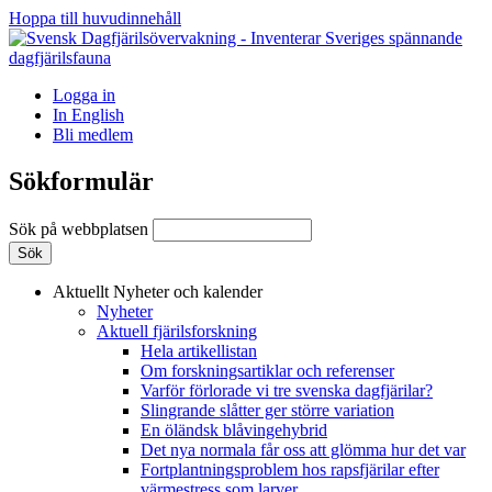
Hoppa till huvudinnehåll
Logga in
In English
Bli medlem
Sökformulär
Sök på webbplatsen
Aktuellt
Nyheter och kalender
Nyheter
Aktuell fjärilsforskning
Hela artikellistan
Om forskningsartiklar och referenser
Varför förlorade vi tre svenska dagfjärilar?
Slingrande slåtter ger större variation
En öländsk blåvingehybrid
Det nya normala får oss att glömma hur det var
Fortplantningsproblem hos rapsfjärilar efter
värmestress som larver