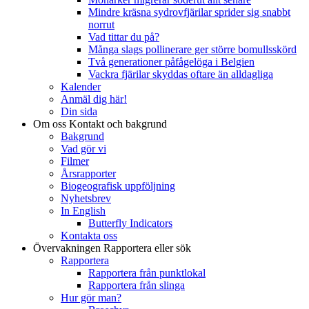
Mindre kräsna sydrovfjärilar sprider sig snabbt
norrut
Vad tittar du på?
Många slags pollinerare ger större bomullsskörd
Två generationer påfågelöga i Belgien
Vackra fjärilar skyddas oftare än alldagliga
Kalender
Anmäl dig här!
Din sida
Om oss
Kontakt och bakgrund
Bakgrund
Vad gör vi
Filmer
Årsrapporter
Biogeografisk uppföljning
Nyhetsbrev
In English
Butterfly Indicators
Kontakta oss
Övervakningen
Rapportera eller sök
Rapportera
Rapportera från punktlokal
Rapportera från slinga
Hur gör man?