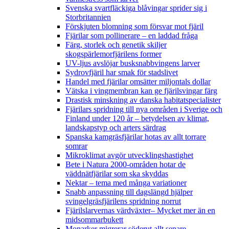
Svenska svartfläckiga blåvingar sprider sig i
Storbritannien
Förskjuten blomning som försvar mot fjäril
Fjärilar som pollinerare – en laddad fråga
Färg, storlek och genetik skiljer
skogspärlemorfjärilens former
UV-ljus avslöjar busksnabbvingens larver
Sydrovfjäril har smak för stadslivet
Handel med fjärilar omsätter miljontals dollar
Vätska i vingmembran kan ge fjärilsvingar färg
Drastisk minskning av danska habitatspecialister
Fjärilars spridning till nya områden i Sverige och
Finland under 120 år
– betydelsen av klimat,
landskapstyp och arters särdrag
Spanska kamgräsfjärilar hotas av allt torrare
somrar
Mikroklimat avgör utvecklingshastighet
Bete i Natura 2000-områden hotar de
väddnätfjärilar som ska skyddas
Nektar – tema med många variationer
Snabb anpassning till dagslängd hjälper
svingelgräsfjärilens spridning norrut
Fjärilslarvernas värdväxter– Mycket mer än en
midsommarbukett
Monarker migrerar söderut allt senare