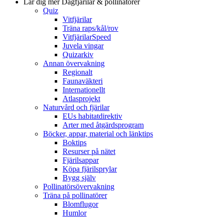
Lär dig mer
Dagfjärilar & pollinatörer
Quiz
Vitfjärilar
Träna raps/kål/rov
VitfjärilarSpeed
Juvela vingar
Quizarkiv
Annan övervakning
Regionalt
Faunaväkteri
Internationellt
Atlasprojekt
Naturvård och fjärilar
EUs habitatdirektiv
Arter med åtgärdsprogram
Böcker, appar, material och länktips
Boktips
Resurser på nätet
Fjärilsappar
Köpa fjärilsprylar
Bygg själv
Pollinatörsövervakning
Träna på pollinatörer
Blomflugor
Humlor