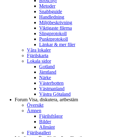
Broschyr
Metoder
Snabbguide
Handledning
Miljöbeskrivning
Viktigaste filerna
Slingprotokoll
Punktprotokoll
Länkar & mer filer
Våra lokaler
Fjärilskarta
Lokala sidor
Gotland
Jämtland
Närke
Västerbotten
Västmanland
Västra Götaland
Forum
Visa, diskutera, artbestäm
Översikt
Ämnen
Fjärilsfrågor
Bilder
Allmänt
Fjärilsgalleri