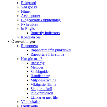
Bakgrund
Vad gör vi
Filmer
Årsrapporter
Biogeografisk uppföljning
Nyhetsbrev
In English
Butterfly Indicators
Kontakta oss
Övervakningen
Rapportera
Rapportera från punktlokal
Rapportera från slinga
Hur gör man?
Broschyr
Metoder
Snabbguide
Handledning
Miljöbeskrivning
Viktigaste filerna
Slingprotokoll
Punktprotokoll
Länkar & mer filer
Våra lokaler
Fjärilskarta