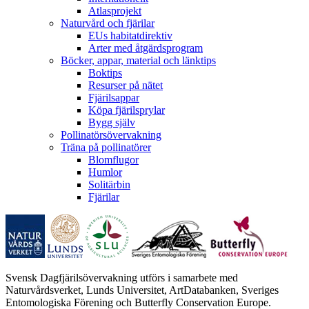
Atlasprojekt
Naturvård och fjärilar
EUs habitatdirektiv
Arter med åtgärdsprogram
Böcker, appar, material och länktips
Boktips
Resurser på nätet
Fjärilsappar
Köpa fjärilsprylar
Bygg själv
Pollinatörsövervakning
Träna på pollinatörer
Blomflugor
Humlor
Solitärbin
Fjärilar
Svensk Dagfjärilsövervakning utförs i samarbete med
Naturvårdsverket, Lunds Universitet, ArtDatabanken, Sveriges
Entomologiska Förening och Butterfly Conservation Europe.