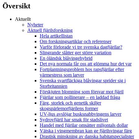
Översikt
Aktuellt
Nyheter
Aktuell fjärilsforskning
Hela artikellistan
Om forskningsartiklar och referenser
Varför förlorade vi tre svenska dagfjärilar?
Slingrande slåtter ger större variation
En öländsk blåvingehybrid
Det nya normala får oss att glömma hur det var
Fortplantningsproblem hos rapsfjärilar efter
värmestress som larver
Svenska svartfläckiga blåvingar sprider sig i
Storbritannien
Förskjuten blomning som försvar mot fjäril
Fjärilar som pollinerare – en laddad fråga
Färg, storlek och genetik skiljer
skogspärlemorfjärilens former
UV-ljus avslöjar busksnabbvingens larver
Sydrovfjäril har smak för stadslivet
Handel med fjärilar omsätter miljontals dollar
Vätska i vingmembran kan ge fjärilsvingar färg
Drastisk minskning av danska habitatspecialister