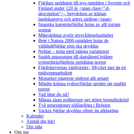
Fjärilars spridning till nya områden i Sverige och
Finland under 120 år <span class="sf-
description">– betydelsen av klimat,
landskapstyp och arters särdrag</span>
Spanska kamgräsfjärilar hotas av allt torrare
somrar
Mikroklimat avgör utvecklingshastighet
Bete i Natura 2000-områden hotar de
väddnätfjärilar som ska skyddas
Nektar – tema med många variationer
Snabb anpassning till dagslängd hjälper
svingelgräsfjärilens spridning norrut
Fjärilslarvernas värdväxter– Mycket mer än en
midsommarbukett
Monarker migrerar söderut allt senare
Mindre kräsna sydrovfjärilar sprider sig snabbt
norrut
Vad tittar du på?
Många slags pollinerare ger större bomullsskörd
Två generationer påfågelöga i Belgien
Vackra fjärilar skyddas oftare än alldagliga
Kalender
Anmäl dig här!
Din sida
Om oss