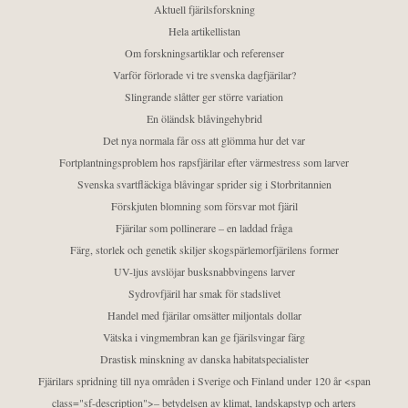
Aktuell fjärilsforskning
Hela artikellistan
Om forskningsartiklar och referenser
Varför förlorade vi tre svenska dagfjärilar?
Slingrande slåtter ger större variation
En öländsk blåvingehybrid
Det nya normala får oss att glömma hur det var
Fortplantningsproblem hos rapsfjärilar efter värmestress som larver
Svenska svartfläckiga blåvingar sprider sig i Storbritannien
Förskjuten blomning som försvar mot fjäril
Fjärilar som pollinerare – en laddad fråga
Färg, storlek och genetik skiljer skogspärlemorfjärilens former
UV-ljus avslöjar busksnabbvingens larver
Sydrovfjäril har smak för stadslivet
Handel med fjärilar omsätter miljontals dollar
Vätska i vingmembran kan ge fjärilsvingar färg
Drastisk minskning av danska habitatspecialister
Fjärilars spridning till nya områden i Sverige och Finland under 120 år <span
class="sf-description">– betydelsen av klimat, landskapstyp och arters