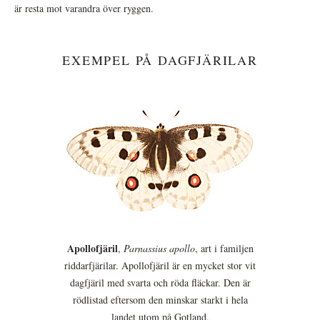
är resta mot varandra över ryggen.
EXEMPEL PÅ DAGFJÄRILAR
Apollofjäril
,
Parnassius apollo
, art i familjen
riddarfjärilar. Apollofjäril är en mycket stor vit
dagfjäril med svarta och röda fläckar. Den är
rödlistad eftersom den minskar starkt i hela
landet utom på Gotland.