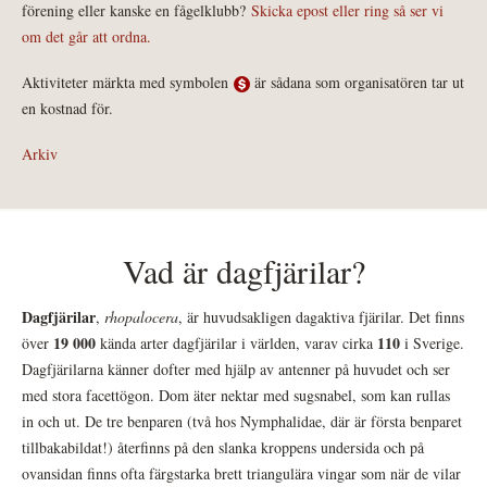
förening eller kanske en fågelklubb?
Skicka epost eller ring så ser vi
om det går att ordna.
Aktiviteter märkta med symbolen
är sådana som organisatören tar ut
en kostnad för.
Arkiv
Vad är dagfjärilar?
Dagfjärilar
,
rhopalocera
, är huvudsakligen dagaktiva fjärilar. Det finns
19 000
110
över
kända arter dagfjärilar i världen, varav cirka
i Sverige.
Dagfjärilarna känner dofter med hjälp av antenner på huvudet och ser
med stora facettögon. Dom äter nektar med sugsnabel, som kan rullas
in och ut. De tre benparen (två hos Nymphalidae, där är första benparet
tillbakabildat!) återfinns på den slanka kroppens undersida och på
ovansidan finns ofta färgstarka brett triangulära vingar som när de vilar