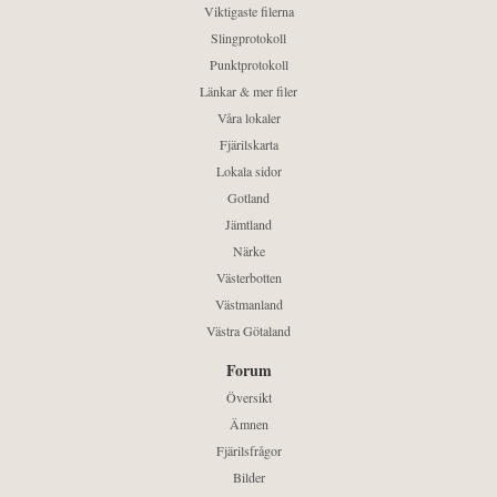
Viktigaste filerna
Slingprotokoll
Punktprotokoll
Länkar & mer filer
Våra lokaler
Fjärilskarta
Lokala sidor
Gotland
Jämtland
Närke
Västerbotten
Västmanland
Västra Götaland
Forum
Översikt
Ämnen
Fjärilsfrågor
Bilder