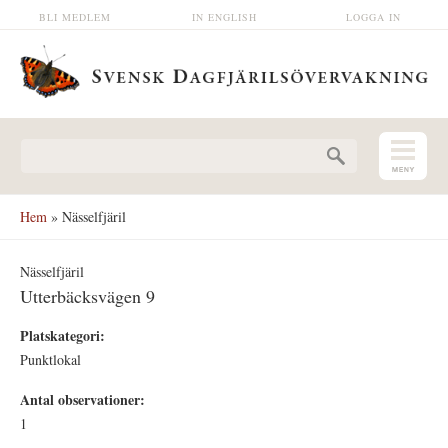
Hoppa till huvudinnehåll
BLI MEDLEM
IN ENGLISH
LOGGA IN
Sökformulär
Hem
» Nässelfjäril
Nässelfjäril
Utterbäcksvägen 9
Platskategori:
Punktlokal
Antal observationer:
1