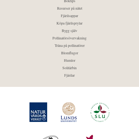
Boktips
Resurser på nätet
Fjärilsappar
Köpa fjärilsprylar
Bygg själv
Pollinatörsövervakning
Träna på pollinatörer
Blomflugor
Humlor
Solitärbin
Fjärilar