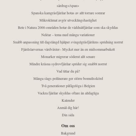
särdrag</span>
Spanska kamgräsfjärilar hotas av allt torrare somrar
Mikroklimat avgör utvecklingshastighet
Bete i Natura 2000-områden hotar de väddnätfjärilar som ska skyddas
Nektar – tema med många variationer
Snabb anpassning till dagslängd hjälper svingelgräsfjärilens spridning norrut
Fjärilslarvernas värdväxter– Mycket mer än en midsommarbukett
Monarker migrerar söderut allt senare
Mindre kräsna sydrovfjärilar sprider sig snabbt norrut
Vad tittar du på?
Många slags pollinerare ger större bomullsskörd
Två generationer påfågelöga i Belgien
Vackra fjärilar skyddas oftare än alldagliga
Kalender
Anmäl dig här!
Din sida
Om oss
Bakgrund