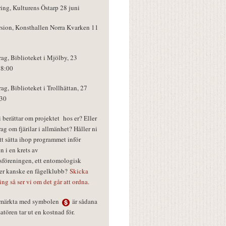
ring, Kulturens Östarp 28 juni
rsion, Konsthallen Norra Kvarken 11
rag, Biblioteket i Mjölby, 23
18:00
rag, Biblioteket i Trollhättan, 27
:30
vi berättar om projektet hos er? Eller
rag om fjärilar i allmänhet? Håller ni
tt sätta ihop programmet inför
n i en krets av
föreningen, ett entomologisk
ler kanske en fågelklubb?
Skicka
ring så ser vi om det går att ordna.
r märkta med symbolen
är sådana
tören tar ut en kostnad för.