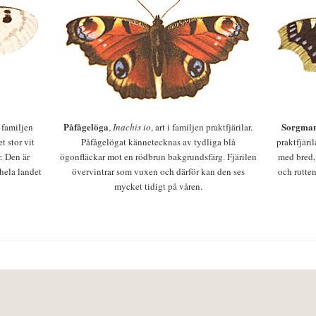
Påfågelöga
Sorgman
 i familjen
,
Inachis io
, art i familjen praktfjärilar.
t stor vit
Påfågelögat kännetecknas av tydliga blå
praktfjäri
r. Den är
ögonfläckar mot en rödbrun bakgrundsfärg. Fjärilen
med bred,
 hela landet
övervintrar som vuxen och därför kan den ses
och rutten
mycket tidigt på våren.