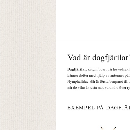
Vad är dagfjärilar
Dagfjärilar
,
rhopalocera
, är huvudsakl
känner dofter med hjälp av antenner på 
Nymphalidae, där är första benparet till
när de vilar är resta mot varandra över r
EXEMPEL PÅ DAGFJÄ