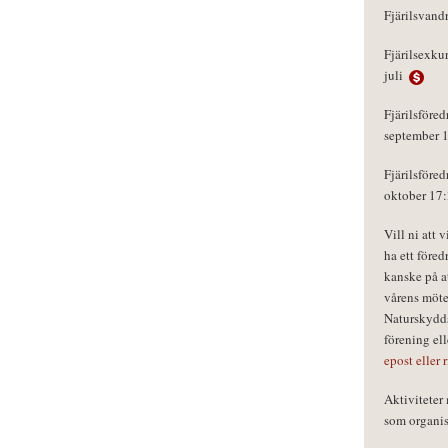
Fjärilsvand
Fjärilsexku
juli
Fjärilsföred
september 
Fjärilsföred
oktober 17
Vill ni att 
ha ett föred
kanske på a
vårens möte
Naturskydds
förening el
epost eller 
Aktivitete
som organisa