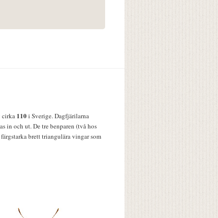
110
v cirka
i Sverige. Dagfjärilarna
s in och ut. De tre benparen (två hos
färgstarka brett triangulära vingar som