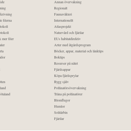
ide
Annan övervakning
ning
Regionalt
krivning
Faunaväkteri
e filerna
Internationellt
tokoll
Atlasprojekt
tokoll
Naturvård och fjärilar
 mer filer
EUs habitatdirektiv
aler
Arter med åtgärdsprogram
rta
Böcker, appar, material och länktips
idor
Boktips
Resurser på nätet
d
Fjärilsappar
Köpa fjärilsprylar
tten
Bygg själv
land
Pollinatörsövervakning
ötaland
Träna på pollinatörer
Blomflugor
Humlor
Solitärbin
Fjärilar