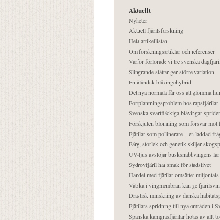
Aktuellt
Nyheter
Aktuell fjärilsforskning
Hela artikellistan
Om forskningsartiklar och referenser
Varför förlorade vi tre svenska dagfjäri
Slingrande slåtter ger större variation
En öländsk blåvingehybrid
Det nya normala får oss att glömma hur
Fortplantningsproblem hos rapsfjärilar 
Svenska svartfläckiga blåvingar sprider 
Förskjuten blomning som försvar mot fj
Fjärilar som pollinerare – en laddad frå
Färg, storlek och genetik skiljer skogs
UV-ljus avslöjar busksnabbvingens lar
Sydrovfjäril har smak för stadslivet
Handel med fjärilar omsätter miljontals 
Vätska i vingmembran kan ge fjärilsvin
Drastisk minskning av danska habitatsp
Fjärilars spridning till nya områden i
Spanska kamgräsfjärilar hotas av allt t