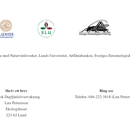
te med Naturvårdsverket, Lunds Universitet, ArtDatabanken, Sveriges Entomologis
Skriv ett brev
Ring oss
sk Dagfjärilsövervakning
Telefon: 046-222 3818 (Lars Petter
Lars Pettersson
Ekologihuset
223 62 Lund