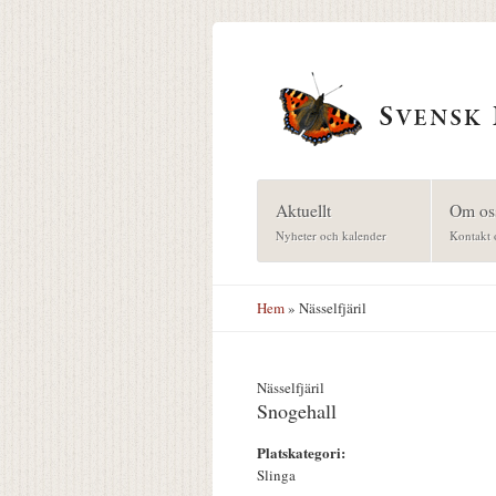
Hoppa till huvudinnehåll
Aktuellt
Om os
Nyheter och kalender
Kontakt 
Hem
» Nässelfjäril
Nässelfjäril
Snogehall
Platskategori:
Slinga