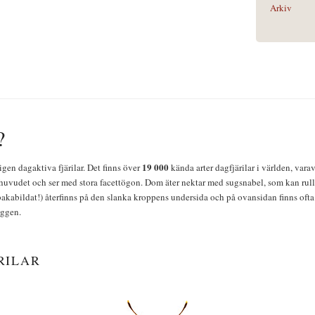
Arkiv
?
19 000
igen dagaktiva fjärilar. Det finns över
kända arter dagfjärilar i världen, vara
huvudet och ser med stora facettögon. Dom äter nektar med sugsnabel, som kan rulla
bakabildat!) återfinns på den slanka kroppens undersida och på ovansidan finns ofta 
yggen.
RILAR