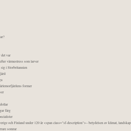
lar?
 det var
efter värmestress som larver
sig i Storbritannien
äril
ga
pärlemorfjärilens former
ver
dollar
gar färg
ecialister
 Sverige och Finland under 120 år <span class="sf-description">– betydelsen av klimat, landska
orrare somrar