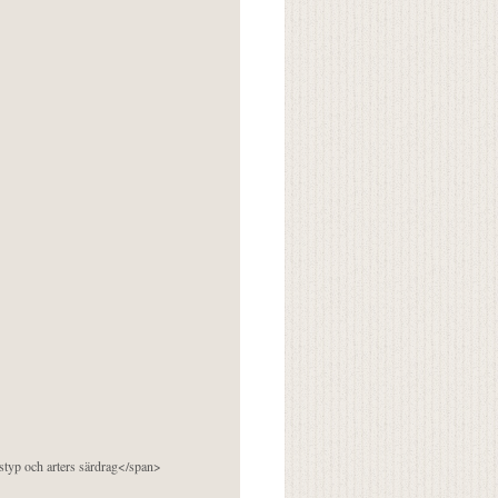
pstyp och arters särdrag</span>