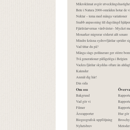
Mikroklimat avgör utvecklingshastighe
Bete i Natura 2000-områden hotar de v
Nektar – tema med många variationer
Snabb anpassning till dagslängd hjälper
Fjärilslarvernas värdväxter– Mycket 
Monarker migrerar söderut allt senare
Mindre kräsna sydrovfjärilar sprider si
Vad tittar du på?
Många slags pollinerare ger större bom
Två generationer påfågelöga i Belgien
Vackra fjärilar skyddas oftare än alldag
Kalender
Anmäl dig här!
Din sida
Om oss
Överva
Bakgrund
Rapport
Vad gör vi
Rapporte
Filmer
Rapporte
Årsrapporter
Hur gör
Biogeografisk uppföljning
Broschy
Nyhetsbrev
Metoder