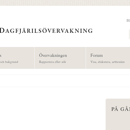
B
Sök
s
Övervakningen
Forum
och bakgrund
Rapportera eller sök
Visa, diskutera, artbestäm
PÅ G