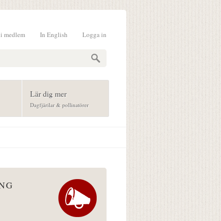
li medlem
In English
Logga in
formulär
Lär dig mer
Dagfjärilar & pollinatörer
ÅNG