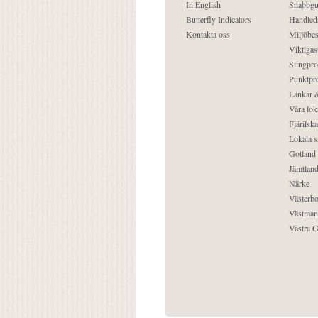
In English
Snabbgu
Butterfly Indicators
Handled
Kontakta oss
Miljöbes
Viktigast
Slingpro
Punktpro
Länkar &
Våra lok
Fjärilska
Lokala s
Gotland
Jämtlan
Närke
Västerbo
Västman
Västra G