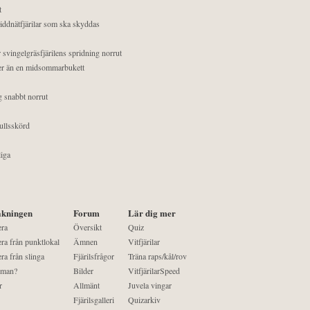
t
äddnätfjärilar som ska skyddas
 svingelgräsfjärilens spridning norrut
mer än en midsommarbukett
g snabbt norrut
ullsskörd
liga
kningen
Forum
Lär dig mer
era
Översikt
Quiz
ra från punktlokal
Ämnen
Vitfjärilar
ra från slinga
Fjärilsfrågor
Träna raps/kål/rov
 man?
Bilder
VitfjärilarSpeed
r
Allmänt
Juvela vingar
Fjärilsgalleri
Quizarkiv