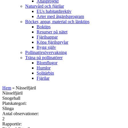
Atlasprojekt
Naturvård och fjärilar
EUs habitatdirektiv
Arter med åtgärdsprogram
Böcker, appar, material och länktips
Boktips
Resurser på nätet
Fjärilsappar
Köpa fjärilsprylar
Bygg själv
Pollinatörsövervakning
Träna på pollinatörer
Blomflugor
Humlor
Solitärbin
Fjärilar
Hem
» Nässelfjäril
Nässelfjäril
Snogehall
Platskategori:
Slinga
Antal observationer:
2
Rapportör: