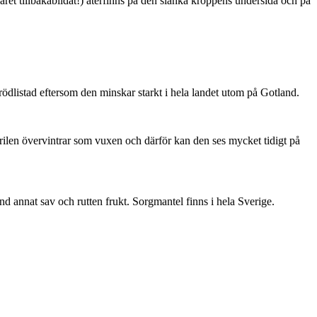
ret tillbakabildat!) återfinns på den slanka kroppens undersida och på
är rödlistad eftersom den minskar starkt i hela landet utom på Gotland.
ärilen övervintrar som vuxen och därför kan den ses mycket tidigt på
nd annat sav och rutten frukt. Sorgmantel finns i hela Sverige.