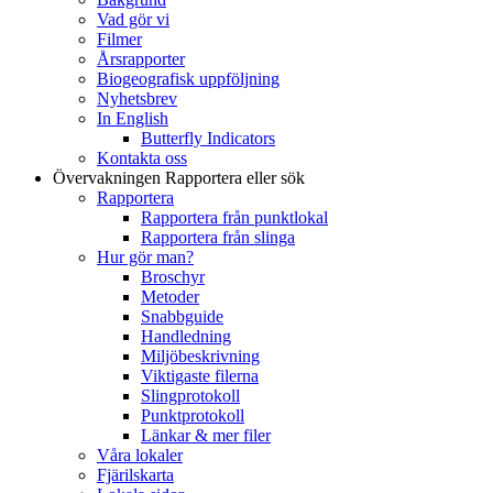
Vad gör vi
Filmer
Årsrapporter
Biogeografisk uppföljning
Nyhetsbrev
In English
Butterfly Indicators
Kontakta oss
Övervakningen
Rapportera eller sök
Rapportera
Rapportera från punktlokal
Rapportera från slinga
Hur gör man?
Broschyr
Metoder
Snabbguide
Handledning
Miljöbeskrivning
Viktigaste filerna
Slingprotokoll
Punktprotokoll
Länkar & mer filer
Våra lokaler
Fjärilskarta