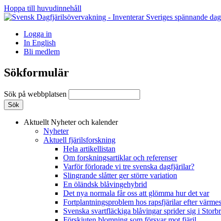
Hoppa till huvudinnehåll
Logga in
In English
Bli medlem
Sökformulär
Sök på webbplatsen
Aktuellt
Nyheter och kalender
Nyheter
Aktuell fjärilsforskning
Hela artikellistan
Om forskningsartiklar och referenser
Varför förlorade vi tre svenska dagfjärilar?
Slingrande slåtter ger större variation
En öländsk blåvingehybrid
Det nya normala får oss att glömma hur det var
Fortplantningsproblem hos rapsfjärilar efter värmes
Svenska svartfläckiga blåvingar sprider sig i Storb
Förskjuten blomning som försvar mot fjäril