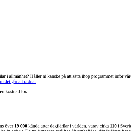
järilar i allmänhet? Håller ni kanske på att sätta ihop programmet inför 
om det går att ordna.
en kostnad för.
nns över
19 000
kända arter dagfjärilar i världen, varav cirka
110
i Sveri