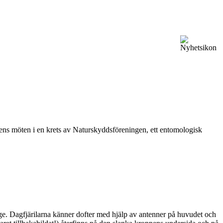
vårens möten i en krets av Naturskyddsföreningen, ett entomologisk
ge. Dagfjärilarna känner dofter med hjälp av antenner på huvudet och