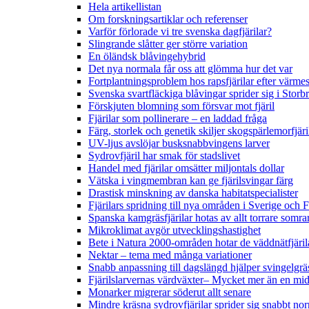
Hela artikellistan
Om forskningsartiklar och referenser
Varför förlorade vi tre svenska dagfjärilar?
Slingrande slåtter ger större variation
En öländsk blåvingehybrid
Det nya normala får oss att glömma hur det var
Fortplantningsproblem hos rapsfjärilar efter värmes
Svenska svartfläckiga blåvingar sprider sig i Storb
Förskjuten blomning som försvar mot fjäril
Fjärilar som pollinerare – en laddad fråga
Färg, storlek och genetik skiljer skogspärlemorfjär
UV-ljus avslöjar busksnabbvingens larver
Sydrovfjäril har smak för stadslivet
Handel med fjärilar omsätter miljontals dollar
Vätska i vingmembran kan ge fjärilsvingar färg
Drastisk minskning av danska habitatspecialister
Fjärilars spridning till nya områden i Sverige och
Spanska kamgräsfjärilar hotas av allt torrare somra
Mikroklimat avgör utvecklingshastighet
Bete i Natura 2000-områden hotar de väddnätfjäri
Nektar – tema med många variationer
Snabb anpassning till dagslängd hjälper svingelgräs
Fjärilslarvernas värdväxter– Mycket mer än en m
Monarker migrerar söderut allt senare
Mindre kräsna sydrovfjärilar sprider sig snabbt nor