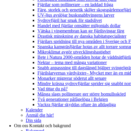
Fjärilar som pollinerare – en laddad fråga
Färg, storlek och genetik skiljer skogspärlemorfjär
UV-ljus avslöjar busksnabbvingens larver
Sydrovfjäril har smak för stadslivet
Handel med fjärilar omsätter miljontals dollar
Vätska i vingmembran kan ge fjärilsvingar färg
Drastisk minskning av danska habitatspecialister
Fjärilars spridning till nya områden i Sverige och
Spanska kamgräsfjärilar hotas av allt torrare somra
Mikroklimat avgör utvecklingshastighet
Bete i Natura 2000-områden hotar de väddnätfjäri
Nektar – tema med många variationer
Snabb anpassning till dagslängd hjälper svingelgräs
Fjärilslarvernas värdväxter– Mycket mer än en m
Monarker migrerar söderut allt senare
Mindre kräsna sydrovfjärilar sprider sig snabbt nor
Vad tittar du på?
Många slags pollinerare ger större bomullsskörd
Två generationer påfågelöga i Belgien
Vackra fjärilar skyddas oftare än alldagliga
Kalender
Anmäl dig här!
Din sida
Om oss
Kontakt och bakgrund
Bakgrund