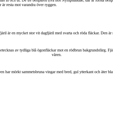
as in och ut. De tre benparen (två hos Nymphalidae, där är första benpa
ar är resta mot varandra över ryggen.
lofjäril är en mycket stor vit dagfjäril med svarta och röda fläckar. Den 
kännetecknas av tydliga blå ögonfläckar mot en rödbrun bakgrundsfärg. Fj
våren.
r. Den har mörkt sammetsbruna vingar med bred, gul ytterkant och äter bla