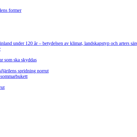
ilens former
 Finland under 120 år
– betydelsen av klimat, landskapstyp och arters sär
r
lar som ska skyddas
fjärilens spridning norrut
idsommarbukett
rut