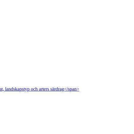
at, landskapstyp och arters särdrag</span>