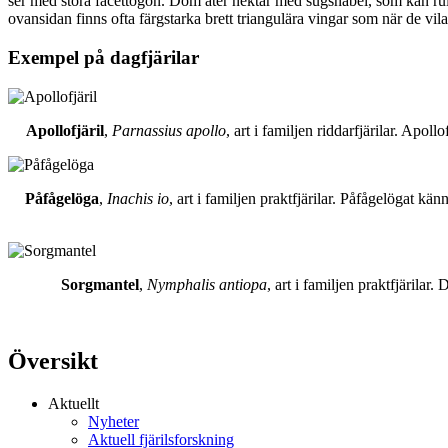
ser med stora facettögon. Dom äter nektar med sugsnabel, som kan rull
ovansidan finns ofta färgstarka brett triangulära vingar som när de vil
Exempel på dagfjärilar
Apollofjäril
,
Parnassius apollo
, art i familjen riddarfjärilar. Apol
Påfågelöga
,
Inachis io
, art i familjen praktfjärilar. Påfågelögat 
Sorgmantel
,
Nymphalis antiopa
, art i familjen praktfjärila
Översikt
Aktuellt
Nyheter
Aktuell fjärilsforskning