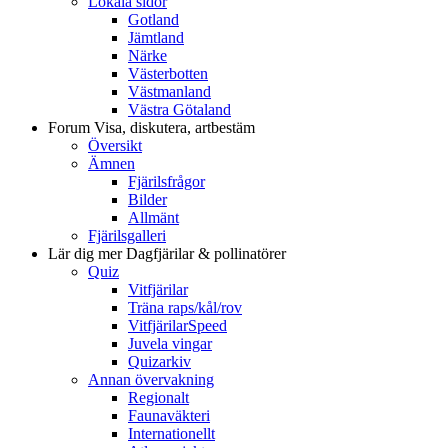
Lokala sidor
Gotland
Jämtland
Närke
Västerbotten
Västmanland
Västra Götaland
Forum
Visa, diskutera, artbestäm
Översikt
Ämnen
Fjärilsfrågor
Bilder
Allmänt
Fjärilsgalleri
Lär dig mer
Dagfjärilar & pollinatörer
Quiz
Vitfjärilar
Träna raps/kål/rov
VitfjärilarSpeed
Juvela vingar
Quizarkiv
Annan övervakning
Regionalt
Faunaväkteri
Internationellt