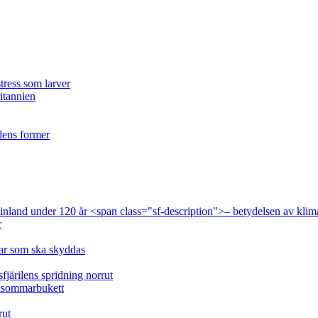
tress som larver
ritannien
ilens former
 Finland under 120 år <span class="sf-description">– betydelsen av klim
r
lar som ska skyddas
fjärilens spridning norrut
idsommarbukett
rut