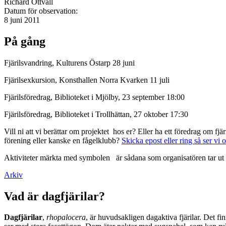
Richard Ottvall
Datum för observation:
8 juni 2011
På gång
Fjärilsvandring, Kulturens Östarp 28 juni
Fjärilsexkursion, Konsthallen Norra Kvarken 11 juli
Fjärilsföredrag, Biblioteket i Mjölby, 23 september 18:00
Fjärilsföredrag, Biblioteket i Trollhättan, 27 oktober 17:30
Vill ni att vi berättar om projektet hos er? Eller ha ett föredrag om f
förening eller kanske en fågelklubb?
Skicka epost eller ring så ser vi 
Aktiviteter märkta med symbolen
är sådana som organisatören tar ut 
Arkiv
Vad är dagfjärilar?
Dagfjärilar
,
rhopalocera
, är huvudsakligen dagaktiva fjärilar. Det fi