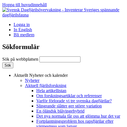
Hoppa till huvudinnehåll
Logga in
In English
Bli medlem
Sökformulär
Sök på webbplatsen
Aktuellt
Nyheter och kalender
Nyheter
Aktuell fjärilsforskning
Hela artikellistan
Om forskningsartiklar och referenser
Varför förlorade vi tre svenska dagfjärilar?
Slingrande slåtter ger större variation
En öländsk blåvingehybrid
Det nya normala får oss att glömma hur det var
Fortplantningsproblem hos rapsfjärilar efter
värmestress som larver