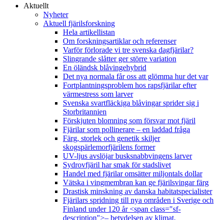
Aktuellt
Nyheter
Aktuell fjärilsforskning
Hela artikellistan
Om forskningsartiklar och referenser
Varför förlorade vi tre svenska dagfjärilar?
Slingrande slåtter ger större variation
En öländsk blåvingehybrid
Det nya normala får oss att glömma hur det var
Fortplantningsproblem hos rapsfjärilar efter
värmestress som larver
Svenska svartfläckiga blåvingar sprider sig i
Storbritannien
Förskjuten blomning som försvar mot fjäril
Fjärilar som pollinerare – en laddad fråga
Färg, storlek och genetik skiljer
skogspärlemorfjärilens former
UV-ljus avslöjar busksnabbvingens larver
Sydrovfjäril har smak för stadslivet
Handel med fjärilar omsätter miljontals dollar
Vätska i vingmembran kan ge fjärilsvingar färg
Drastisk minskning av danska habitatspecialister
Fjärilars spridning till nya områden i Sverige och
Finland under 120 år <span class="sf-
description">– betydelsen av klimat,