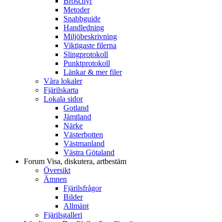
Broschyr
Metoder
Snabbguide
Handledning
Miljöbeskrivning
Viktigaste filerna
Slingprotokoll
Punktprotokoll
Länkar & mer filer
Våra lokaler
Fjärilskarta
Lokala sidor
Gotland
Jämtland
Närke
Västerbotten
Västmanland
Västra Götaland
Forum
Visa, diskutera, artbestäm
Översikt
Ämnen
Fjärilsfrågor
Bilder
Allmänt
Fjärilsgalleri