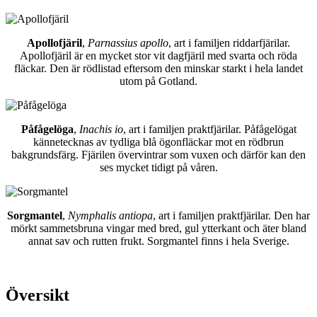
Apollofjäril
,
Parnassius apollo
, art i familjen riddarfjärilar.
Apollofjäril är en mycket stor vit dagfjäril med svarta och röda
fläckar. Den är rödlistad eftersom den minskar starkt i hela landet
utom på Gotland.
Påfågelöga
,
Inachis io
, art i familjen praktfjärilar. Påfågelögat
kännetecknas av tydliga blå ögonfläckar mot en rödbrun
bakgrundsfärg. Fjärilen övervintrar som vuxen och därför kan den
ses mycket tidigt på våren.
Sorgmantel
,
Nymphalis antiopa
, art i familjen praktfjärilar. Den har
mörkt sammetsbruna vingar med bred, gul ytterkant och äter bland
annat sav och rutten frukt. Sorgmantel finns i hela Sverige.
Översikt