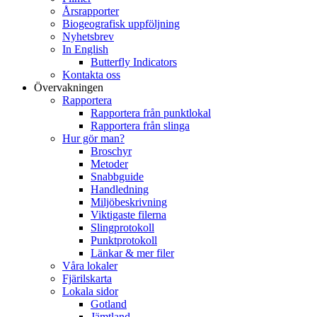
Årsrapporter
Biogeografisk uppföljning
Nyhetsbrev
In English
Butterfly Indicators
Kontakta oss
Övervakningen
Rapportera
Rapportera från punktlokal
Rapportera från slinga
Hur gör man?
Broschyr
Metoder
Snabbguide
Handledning
Miljöbeskrivning
Viktigaste filerna
Slingprotokoll
Punktprotokoll
Länkar & mer filer
Våra lokaler
Fjärilskarta
Lokala sidor
Gotland
Jämtland