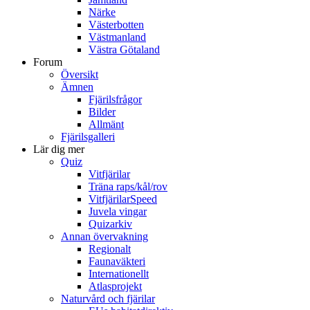
Närke
Västerbotten
Västmanland
Västra Götaland
Forum
Översikt
Ämnen
Fjärilsfrågor
Bilder
Allmänt
Fjärilsgalleri
Lär dig mer
Quiz
Vitfjärilar
Träna raps/kål/rov
VitfjärilarSpeed
Juvela vingar
Quizarkiv
Annan övervakning
Regionalt
Faunaväkteri
Internationellt
Atlasprojekt
Naturvård och fjärilar