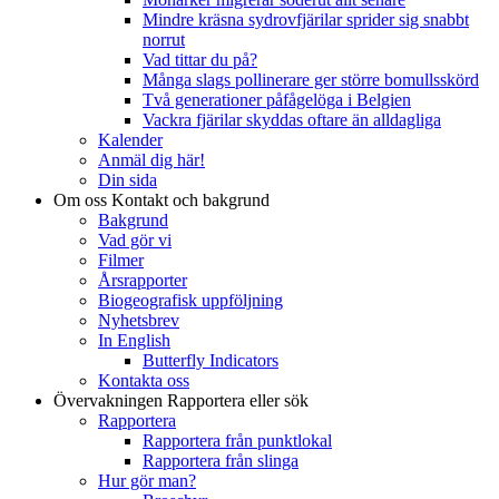
Mindre kräsna sydrovfjärilar sprider sig snabbt
norrut
Vad tittar du på?
Många slags pollinerare ger större bomullsskörd
Två generationer påfågelöga i Belgien
Vackra fjärilar skyddas oftare än alldagliga
Kalender
Anmäl dig här!
Din sida
Om oss
Kontakt och bakgrund
Bakgrund
Vad gör vi
Filmer
Årsrapporter
Biogeografisk uppföljning
Nyhetsbrev
In English
Butterfly Indicators
Kontakta oss
Övervakningen
Rapportera eller sök
Rapportera
Rapportera från punktlokal
Rapportera från slinga
Hur gör man?