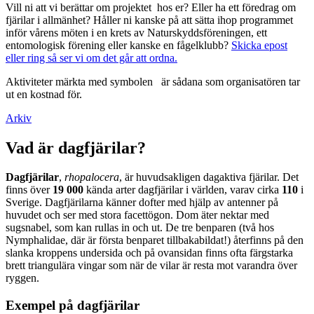
Vill ni att vi berättar om projektet hos er? Eller ha ett föredrag om
fjärilar i allmänhet? Håller ni kanske på att sätta ihop programmet
inför vårens möten i en krets av Naturskyddsföreningen, ett
entomologisk förening eller kanske en fågelklubb?
Skicka epost
eller ring så ser vi om det går att ordna.
Aktiviteter märkta med symbolen
är sådana som organisatören tar
ut en kostnad för.
Arkiv
Vad är dagfjärilar?
Dagfjärilar
,
rhopalocera
, är huvudsakligen dagaktiva fjärilar. Det
finns över
19 000
kända arter dagfjärilar i världen, varav cirka
110
i
Sverige. Dagfjärilarna känner dofter med hjälp av antenner på
huvudet och ser med stora facettögon. Dom äter nektar med
sugsnabel, som kan rullas in och ut. De tre benparen (två hos
Nymphalidae, där är första benparet tillbakabildat!) återfinns på den
slanka kroppens undersida och på ovansidan finns ofta färgstarka
brett triangulära vingar som när de vilar är resta mot varandra över
ryggen.
Exempel på dagfjärilar