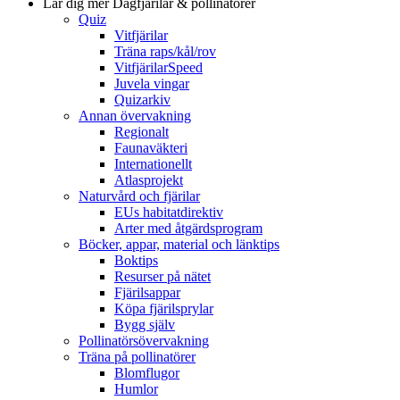
Lär dig mer
Dagfjärilar & pollinatörer
Quiz
Vitfjärilar
Träna raps/kål/rov
VitfjärilarSpeed
Juvela vingar
Quizarkiv
Annan övervakning
Regionalt
Faunaväkteri
Internationellt
Atlasprojekt
Naturvård och fjärilar
EUs habitatdirektiv
Arter med åtgärdsprogram
Böcker, appar, material och länktips
Boktips
Resurser på nätet
Fjärilsappar
Köpa fjärilsprylar
Bygg själv
Pollinatörsövervakning
Träna på pollinatörer
Blomflugor
Humlor