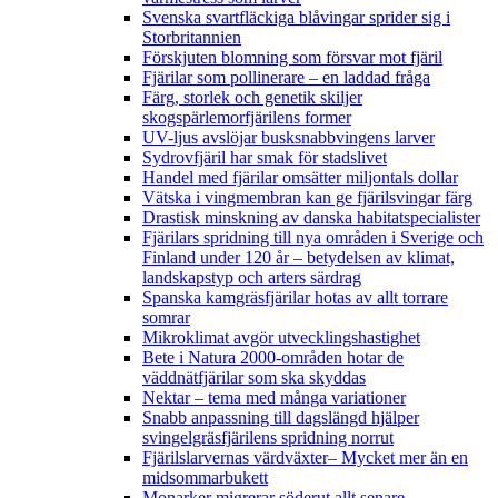
Svenska svartfläckiga blåvingar sprider sig i
Storbritannien
Förskjuten blomning som försvar mot fjäril
Fjärilar som pollinerare – en laddad fråga
Färg, storlek och genetik skiljer
skogspärlemorfjärilens former
UV-ljus avslöjar busksnabbvingens larver
Sydrovfjäril har smak för stadslivet
Handel med fjärilar omsätter miljontals dollar
Vätska i vingmembran kan ge fjärilsvingar färg
Drastisk minskning av danska habitatspecialister
Fjärilars spridning till nya områden i Sverige och
Finland under 120 år
– betydelsen av klimat,
landskapstyp och arters särdrag
Spanska kamgräsfjärilar hotas av allt torrare
somrar
Mikroklimat avgör utvecklingshastighet
Bete i Natura 2000-områden hotar de
väddnätfjärilar som ska skyddas
Nektar – tema med många variationer
Snabb anpassning till dagslängd hjälper
svingelgräsfjärilens spridning norrut
Fjärilslarvernas värdväxter– Mycket mer än en
midsommarbukett
Monarker migrerar söderut allt senare