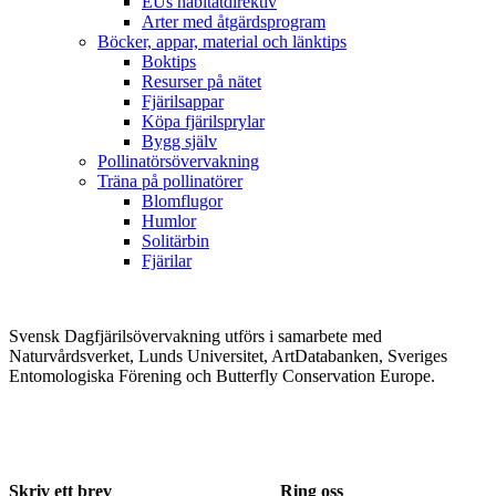
EUs habitatdirektiv
Arter med åtgärdsprogram
Böcker, appar, material och länktips
Boktips
Resurser på nätet
Fjärilsappar
Köpa fjärilsprylar
Bygg själv
Pollinatörsövervakning
Träna på pollinatörer
Blomflugor
Humlor
Solitärbin
Fjärilar
Svensk Dagfjärilsövervakning utförs i samarbete med
Naturvårdsverket, Lunds Universitet, ArtDatabanken, Sveriges
Entomologiska Förening och Butterfly Conservation Europe.
Skriv ett brev
Ring oss