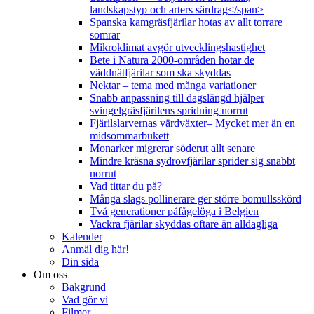
landskapstyp och arters särdrag</span>
Spanska kamgräsfjärilar hotas av allt torrare
somrar
Mikroklimat avgör utvecklingshastighet
Bete i Natura 2000-områden hotar de
väddnätfjärilar som ska skyddas
Nektar – tema med många variationer
Snabb anpassning till dagslängd hjälper
svingelgräsfjärilens spridning norrut
Fjärilslarvernas värdväxter– Mycket mer än en
midsommarbukett
Monarker migrerar söderut allt senare
Mindre kräsna sydrovfjärilar sprider sig snabbt
norrut
Vad tittar du på?
Många slags pollinerare ger större bomullsskörd
Två generationer påfågelöga i Belgien
Vackra fjärilar skyddas oftare än alldagliga
Kalender
Anmäl dig här!
Din sida
Om oss
Bakgrund
Vad gör vi
Filmer