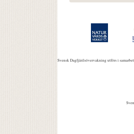
Svensk Dagfjärilsövervakning utförs i samarbe
Sven