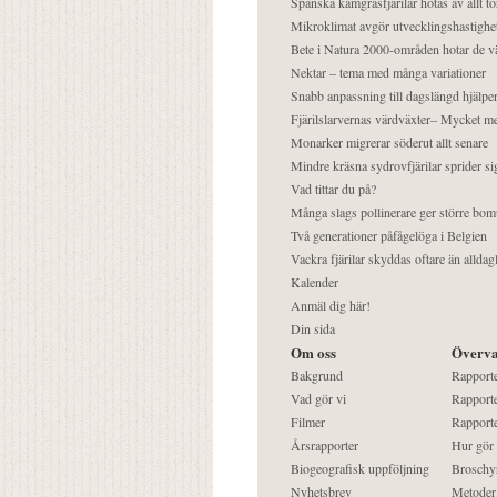
Spanska kamgräsfjärilar hotas av allt t
Mikroklimat avgör utvecklingshastighe
Bete i Natura 2000-områden hotar de v
Nektar – tema med många variationer
Snabb anpassning till dagslängd hjälper
Fjärilslarvernas värdväxter– Mycket 
Monarker migrerar söderut allt senare
Mindre kräsna sydrovfjärilar sprider si
Vad tittar du på?
Många slags pollinerare ger större bom
Två generationer påfågelöga i Belgien
Vackra fjärilar skyddas oftare än alldag
Kalender
Anmäl dig här!
Din sida
Om oss
Överva
Bakgrund
Rapport
Vad gör vi
Rapporte
Filmer
Rapporte
Årsrapporter
Hur gör
Biogeografisk uppföljning
Broschy
Nyhetsbrev
Metoder