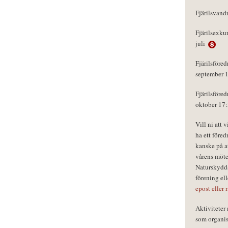
Fjärilsvand
Fjärilsexku
juli
Fjärilsföred
september 
Fjärilsföred
oktober 17
Vill ni att 
ha ett föred
kanske på a
vårens möte
Naturskydds
förening el
epost eller 
Aktivitete
som organisa