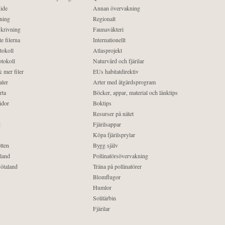
ide
Annan övervakning
ning
Regionalt
krivning
Faunaväkteri
e filerna
Internationellt
tokoll
Atlasprojekt
tokoll
Naturvård och fjärilar
 mer filer
EUs habitatdirektiv
aler
Arter med åtgärdsprogram
rta
Böcker, appar, material och länktips
idor
Boktips
Resurser på nätet
d
Fjärilsappar
Köpa fjärilsprylar
tten
Bygg själv
land
Pollinatörsövervakning
ötaland
Träna på pollinatörer
Blomflugor
Humlor
Solitärbin
Fjärilar