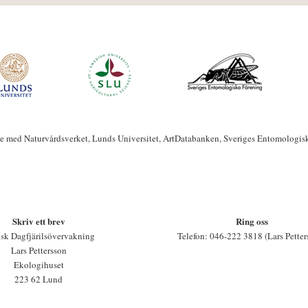
te med Naturvårdsverket, Lunds Universitet, ArtDatabanken, Sveriges Entomologis
Skriv ett brev
Ring oss
sk Dagfjärilsövervakning
Telefon: 046-222 3818 (Lars Petter
Lars Pettersson
Ekologihuset
223 62 Lund