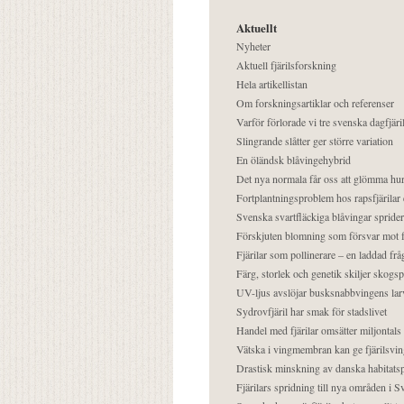
Aktuellt
Nyheter
Aktuell fjärilsforskning
Hela artikellistan
Om forskningsartiklar och referenser
Varför förlorade vi tre svenska dagfjäri
Slingrande slåtter ger större variation
En öländsk blåvingehybrid
Det nya normala får oss att glömma hur
Fortplantningsproblem hos rapsfjärilar 
Svenska svartfläckiga blåvingar sprider 
Förskjuten blomning som försvar mot fj
Fjärilar som pollinerare – en laddad frå
Färg, storlek och genetik skiljer skogs
UV-ljus avslöjar busksnabbvingens lar
Sydrovfjäril har smak för stadslivet
Handel med fjärilar omsätter miljontals 
Vätska i vingmembran kan ge fjärilsvin
Drastisk minskning av danska habitatsp
Fjärilars spridning till nya områden i