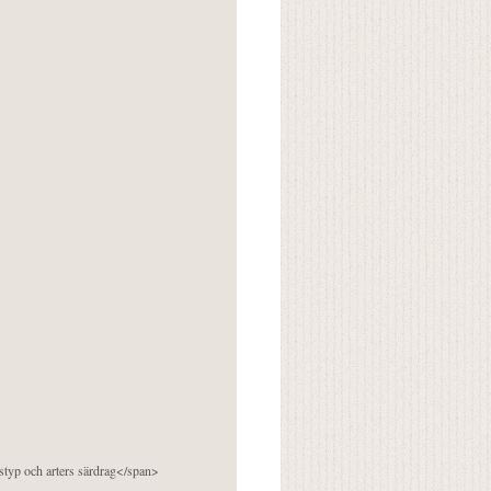
pstyp och arters särdrag</span>