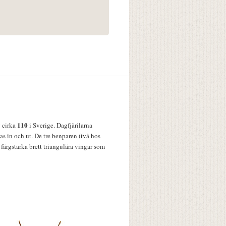
110
v cirka
i Sverige. Dagfjärilarna
s in och ut. De tre benparen (två hos
färgstarka brett triangulära vingar som