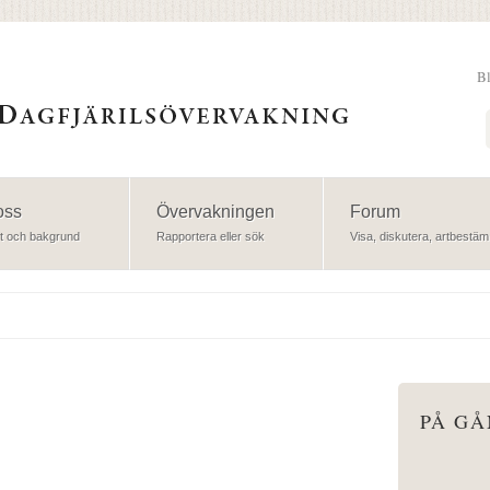
B
Sök
oss
Övervakningen
Forum
t och bakgrund
Rapportera eller sök
Visa, diskutera, artbestäm
PÅ G