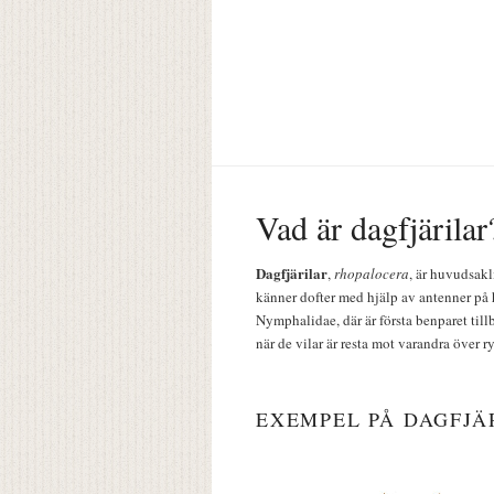
Vad är dagfjärilar
Dagfjärilar
,
rhopalocera
, är huvudsakl
känner dofter med hjälp av antenner på 
Nymphalidae, där är första benparet till
när de vilar är resta mot varandra över r
EXEMPEL PÅ DAGFJÄ