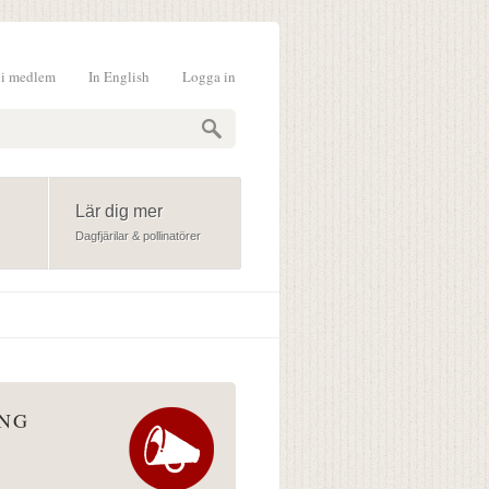
li medlem
In English
Logga in
formulär
Lär dig mer
Dagfjärilar & pollinatörer
ÅNG