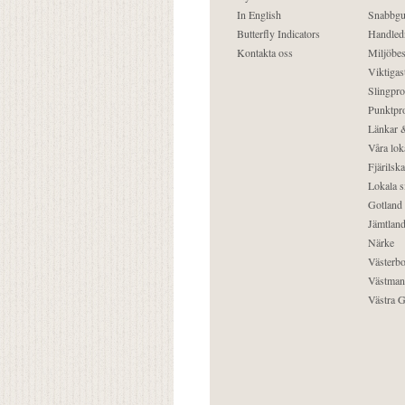
In English
Snabbgu
Butterfly Indicators
Handled
Kontakta oss
Miljöbes
Viktigast
Slingpro
Punktpro
Länkar &
Våra lok
Fjärilska
Lokala s
Gotland
Jämtlan
Närke
Västerbo
Västman
Västra G