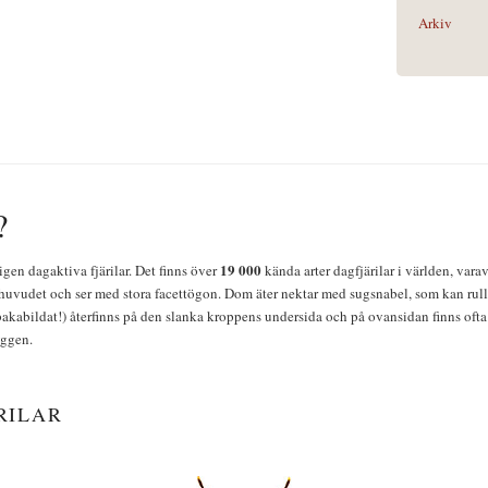
Arkiv
?
19 000
igen dagaktiva fjärilar. Det finns över
kända arter dagfjärilar i världen, vara
huvudet och ser med stora facettögon. Dom äter nektar med sugsnabel, som kan rulla
bakabildat!) återfinns på den slanka kroppens undersida och på ovansidan finns ofta 
yggen.
RILAR