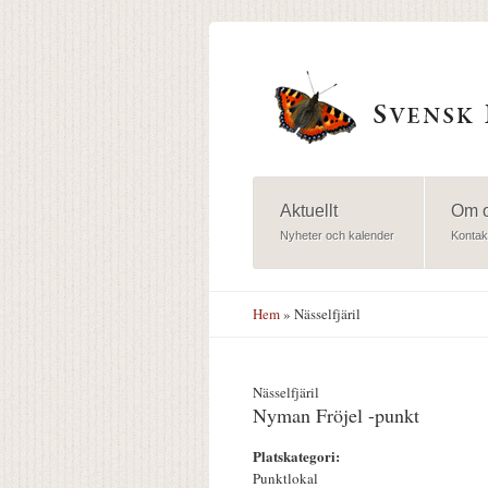
Hoppa till huvudinnehåll
Aktuellt
Om 
Nyheter och kalender
Kontak
Hem
» Nässelfjäril
Nässelfjäril
Nyman Fröjel -punkt
Platskategori:
Punktlokal