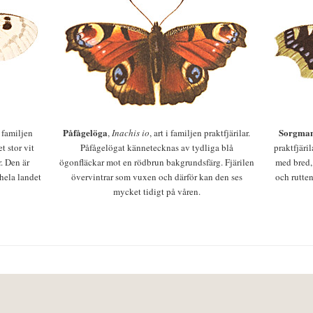
Påfågelöga
Sorgman
 i familjen
,
Inachis io
, art i familjen praktfjärilar.
t stor vit
Påfågelögat kännetecknas av tydliga blå
praktfjäri
r. Den är
ögonfläckar mot en rödbrun bakgrundsfärg. Fjärilen
med bred,
 hela landet
övervintrar som vuxen och därför kan den ses
och rutten
mycket tidigt på våren.