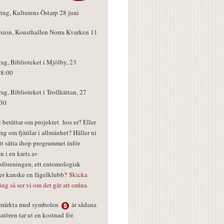
ring, Kulturens Östarp 28 juni
rsion, Konsthallen Norra Kvarken 11
rag, Biblioteket i Mjölby, 23
18:00
rag, Biblioteket i Trollhättan, 27
:30
vi berättar om projektet hos er? Eller
rag om fjärilar i allmänhet? Håller ni
tt sätta ihop programmet inför
n i en krets av
föreningen, ett entomologisk
ler kanske en fågelklubb?
Skicka
ring så ser vi om det går att ordna.
r märkta med symbolen
är sådana
tören tar ut en kostnad för.