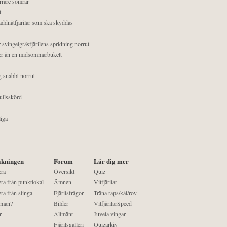
orrare somrar
t
äddnätfjärilar som ska skyddas
 svingelgräsfjärilens spridning norrut
mer än en midsommarbukett
g snabbt norrut
ullsskörd
liga
kningen
Forum
Lär dig mer
era
Översikt
Quiz
ra från punktlokal
Ämnen
Vitfjärilar
ra från slinga
Fjärilsfrågor
Träna raps/kål/rov
 man?
Bilder
VitfjärilarSpeed
r
Allmänt
Juvela vingar
Fjärilsgalleri
Quizarkiv