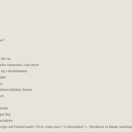
lar?
 det var
efter värmestress som larver
sig i Storbritannien
äril
ga
pärlemorfjärilens former
ver
dollar
gar färg
ecialister
 Sverige och Finland under 120 år <span class="sf-description">– betydelsen av klimat, landska