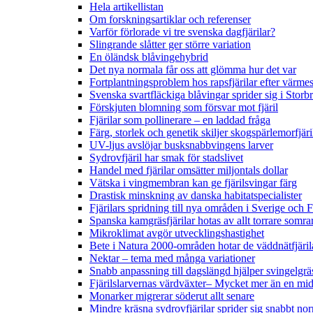
Hela artikellistan
Om forskningsartiklar och referenser
Varför förlorade vi tre svenska dagfjärilar?
Slingrande slåtter ger större variation
En öländsk blåvingehybrid
Det nya normala får oss att glömma hur det var
Fortplantningsproblem hos rapsfjärilar efter värmes
Svenska svartfläckiga blåvingar sprider sig i Storb
Förskjuten blomning som försvar mot fjäril
Fjärilar som pollinerare – en laddad fråga
Färg, storlek och genetik skiljer skogspärlemorfjär
UV-ljus avslöjar busksnabbvingens larver
Sydrovfjäril har smak för stadslivet
Handel med fjärilar omsätter miljontals dollar
Vätska i vingmembran kan ge fjärilsvingar färg
Drastisk minskning av danska habitatspecialister
Fjärilars spridning till nya områden i Sverige och
Spanska kamgräsfjärilar hotas av allt torrare somra
Mikroklimat avgör utvecklingshastighet
Bete i Natura 2000-områden hotar de väddnätfjäri
Nektar – tema med många variationer
Snabb anpassning till dagslängd hjälper svingelgräs
Fjärilslarvernas värdväxter– Mycket mer än en m
Monarker migrerar söderut allt senare
Mindre kräsna sydrovfjärilar sprider sig snabbt nor