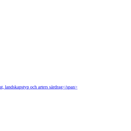
at, landskapstyp och arters särdrag</span>