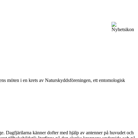
vårens möten i en krets av Naturskyddsföreningen, ett entomologisk
ge. Dagfjärilarna känner dofter med hjälp av antenner på huvudet och