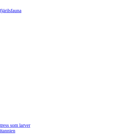
tress som larver
ritannien