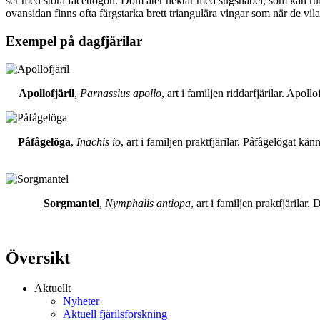
ser med stora facettögon. Dom äter nektar med sugsnabel, som kan rull
ovansidan finns ofta färgstarka brett triangulära vingar som när de vil
Exempel på dagfjärilar
Apollofjäril
,
Parnassius apollo
, art i familjen riddarfjärilar. Apol
Påfågelöga
,
Inachis io
, art i familjen praktfjärilar. Påfågelögat 
Sorgmantel
,
Nymphalis antiopa
, art i familjen praktfjärila
Översikt
Aktuellt
Nyheter
Aktuell fjärilsforskning