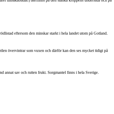
ret tillbakabildat!) återfinns på den slanka kroppens undersida och på
är rödlistad eftersom den minskar starkt i hela landet utom på Gotland.
ärilen övervintrar som vuxen och därför kan den ses mycket tidigt på
nd annat sav och rutten frukt. Sorgmantel finns i hela Sverige.