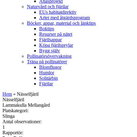
Atlasprojekt
Naturvård och fjärilar
EUs habitatdirektiv
Arter med åtgärdsprogram
Böcker, appar, material och länktips
Boktips
Resurser på nätet
Fjärilsappar
Köpa fjärilsprylar
Bygg själv
Pollinatörsövervakning
Träna på pollinatörer
Blomflugor
Humlor
Solitärbin
Fjärilar
Hem
» Nässelfjäril
Nässelfjäril
Lammakulla Mellangård
Platskategori:
Slinga
Antal observationer:
1
Rapportör: