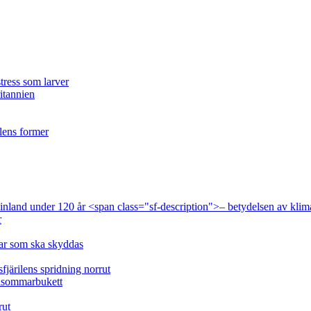
tress som larver
ritannien
ilens former
 Finland under 120 år <span class="sf-description">– betydelsen av klim
r
lar som ska skyddas
fjärilens spridning norrut
idsommarbukett
rut