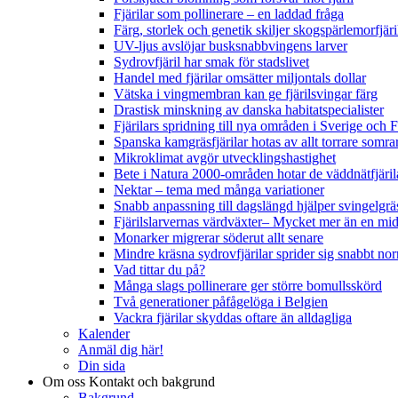
Fjärilar som pollinerare – en laddad fråga
Färg, storlek och genetik skiljer skogspärlemorfjär
UV-ljus avslöjar busksnabbvingens larver
Sydrovfjäril har smak för stadslivet
Handel med fjärilar omsätter miljontals dollar
Vätska i vingmembran kan ge fjärilsvingar färg
Drastisk minskning av danska habitatspecialister
Fjärilars spridning till nya områden i Sverige och
Spanska kamgräsfjärilar hotas av allt torrare somra
Mikroklimat avgör utvecklingshastighet
Bete i Natura 2000-områden hotar de väddnätfjäri
Nektar – tema med många variationer
Snabb anpassning till dagslängd hjälper svingelgräs
Fjärilslarvernas värdväxter– Mycket mer än en m
Monarker migrerar söderut allt senare
Mindre kräsna sydrovfjärilar sprider sig snabbt nor
Vad tittar du på?
Många slags pollinerare ger större bomullsskörd
Två generationer påfågelöga i Belgien
Vackra fjärilar skyddas oftare än alldagliga
Kalender
Anmäl dig här!
Din sida
Om oss
Kontakt och bakgrund
Bakgrund