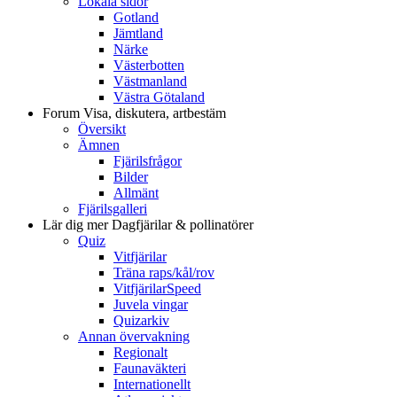
Lokala sidor
Gotland
Jämtland
Närke
Västerbotten
Västmanland
Västra Götaland
Forum
Visa, diskutera, artbestäm
Översikt
Ämnen
Fjärilsfrågor
Bilder
Allmänt
Fjärilsgalleri
Lär dig mer
Dagfjärilar & pollinatörer
Quiz
Vitfjärilar
Träna raps/kål/rov
VitfjärilarSpeed
Juvela vingar
Quizarkiv
Annan övervakning
Regionalt
Faunaväkteri
Internationellt