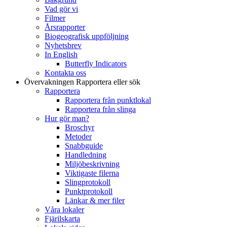
Vad gör vi
Filmer
Årsrapporter
Biogeografisk uppföljning
Nyhetsbrev
In English
Butterfly Indicators
Kontakta oss
Övervakningen
Rapportera eller sök
Rapportera
Rapportera från punktlokal
Rapportera från slinga
Hur gör man?
Broschyr
Metoder
Snabbguide
Handledning
Miljöbeskrivning
Viktigaste filerna
Slingprotokoll
Punktprotokoll
Länkar & mer filer
Våra lokaler
Fjärilskarta