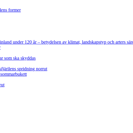
ilens former
 Finland under 120 år
– betydelsen av klimat, landskapstyp och arters sär
r
lar som ska skyddas
fjärilens spridning norrut
idsommarbukett
rut