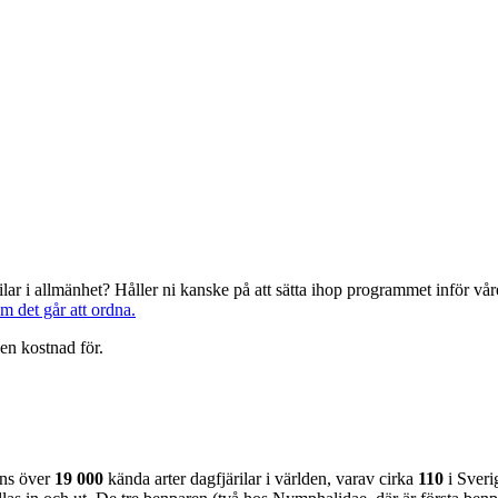
järilar i allmänhet? Håller ni kanske på att sätta ihop programmet inför 
om det går att ordna.
en kostnad för.
nns över
19 000
kända arter dagfjärilar i världen, varav cirka
110
i Sveri