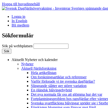
Hoppa till huvudinnehåll
Logga in
In English
Bli medlem
Sökformulär
Sök på webbplatsen
Aktuellt
Nyheter och kalender
Nyheter
Aktuell fjärilsforskning
Hela artikellistan
Om forskningsartiklar och referenser
Varför förlorade vi tre svenska dagfjärilar?
Slingrande slåtter ger större variation
En öländsk blåvingehybrid
Det nya normala får oss att glömma hur det var
Fortplantningsproblem hos rapsfjärilar efter värmes
Svenska svartfläckiga blåvingar sprider sig i Storb
Förskjuten blomning som försvar mot fjäril