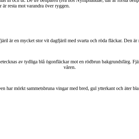
as in och ut. De tre benparen (två hos Nymphalidae, där är första benpa
ar är resta mot varandra över ryggen.
lofjäril är en mycket stor vit dagfjäril med svarta och röda fläckar. Den 
kännetecknas av tydliga blå ögonfläckar mot en rödbrun bakgrundsfärg. Fj
våren.
r. Den har mörkt sammetsbruna vingar med bred, gul ytterkant och äter bla