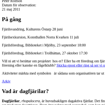
Peter Rolfson
Datum för observation:
21 maj 2011
På gång
Fjärilsvandring, Kulturens Östarp 28 juni
Fjärilsexkursion, Konsthallen Norra Kvarken 11 juli
Fjärilsföredrag, Biblioteket i Mjölby, 23 september 18:00
Fjärilsföredrag, Biblioteket i Trollhättan, 27 oktober 17:30
Vill ni att vi berättar om projektet hos er? Eller ha ett föredrag om f
förening eller kanske en fågelklubb?
Skicka epost eller ring så ser vi 
Aktiviteter märkta med symbolen
är sådana som organisatören tar ut 
Arkiv
Vad är dagfjärilar?
Dagfjärilar
,
rhopalocera
, är huvudsakligen dagaktiva fjärilar. Det fi