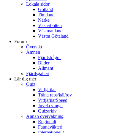
Lokala sidor
Gotland
Jämtland
Närke
Västerbotten
Västmanland
Västra Götaland
Forum
Översikt
Ämnen
Fjärilsfrågor
Bilder
Allmänt
Fjärilsgalleri
Lär dig mer
Quiz
Vitfjärilar
Träna raps/kål/rov
VitfjärilarSpeed
Juvela vingar
Quizarkiv
Annan övervakning
Regionalt
Faunaväkteri
Internationellt