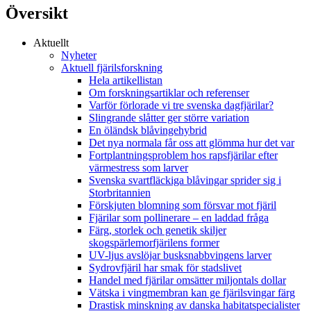
Översikt
Aktuellt
Nyheter
Aktuell fjärilsforskning
Hela artikellistan
Om forskningsartiklar och referenser
Varför förlorade vi tre svenska dagfjärilar?
Slingrande slåtter ger större variation
En öländsk blåvingehybrid
Det nya normala får oss att glömma hur det var
Fortplantningsproblem hos rapsfjärilar efter
värmestress som larver
Svenska svartfläckiga blåvingar sprider sig i
Storbritannien
Förskjuten blomning som försvar mot fjäril
Fjärilar som pollinerare – en laddad fråga
Färg, storlek och genetik skiljer
skogspärlemorfjärilens former
UV-ljus avslöjar busksnabbvingens larver
Sydrovfjäril har smak för stadslivet
Handel med fjärilar omsätter miljontals dollar
Vätska i vingmembran kan ge fjärilsvingar färg
Drastisk minskning av danska habitatspecialister