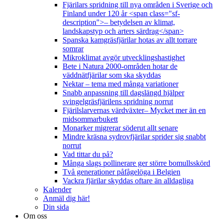
Fjärilars spridning till nya områden i Sverige och
Finland under 120 år <span class="sf-
description">– betydelsen av klimat,
landskapstyp och arters särdrag</span>
Spanska kamgräsfjärilar hotas av allt torrare
somrar
Mikroklimat avgör utvecklingshastighet
Bete i Natura 2000-områden hotar de
väddnätfjärilar som ska skyddas
Nektar – tema med många variationer
Snabb anpassning till dagslängd hjälper
svingelgräsfjärilens spridning norrut
Fjärilslarvernas värdväxter– Mycket mer än en
midsommarbukett
Monarker migrerar söderut allt senare
Mindre kräsna sydrovfjärilar sprider sig snabbt
norrut
Vad tittar du på?
Många slags pollinerare ger större bomullsskörd
Två generationer påfågelöga i Belgien
Vackra fjärilar skyddas oftare än alldagliga
Kalender
Anmäl dig här!
Din sida
Om oss