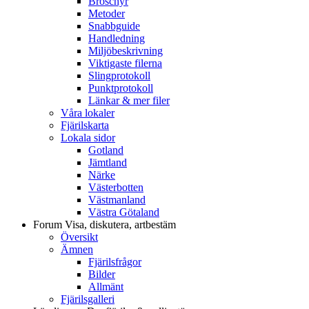
Broschyr
Metoder
Snabbguide
Handledning
Miljöbeskrivning
Viktigaste filerna
Slingprotokoll
Punktprotokoll
Länkar & mer filer
Våra lokaler
Fjärilskarta
Lokala sidor
Gotland
Jämtland
Närke
Västerbotten
Västmanland
Västra Götaland
Forum
Visa, diskutera, artbestäm
Översikt
Ämnen
Fjärilsfrågor
Bilder
Allmänt
Fjärilsgalleri