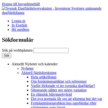
Hoppa till huvudinnehåll
Logga in
In English
Bli medlem
Sökformulär
Sök på webbplatsen
Aktuellt
Nyheter och kalender
Nyheter
Aktuell fjärilsforskning
Hela artikellistan
Om forskningsartiklar och referenser
Varför förlorade vi tre svenska dagfjärilar?
Slingrande slåtter ger större variation
En öländsk blåvingehybrid
Det nya normala får oss att glömma hur det var
Fortplantningsproblem hos rapsfjärilar efter
värmestress som larver