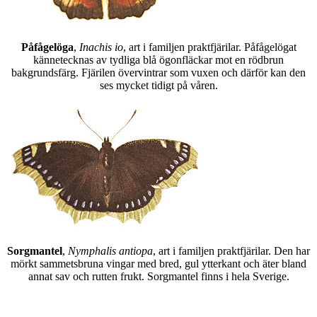
Påfågelöga
,
Inachis io
, art i familjen praktfjärilar. Påfågelögat
kännetecknas av tydliga blå ögonfläckar mot en rödbrun
bakgrundsfärg. Fjärilen övervintrar som vuxen och därför kan den
ses mycket tidigt på våren.
Sorgmantel
,
Nymphalis antiopa
, art i familjen praktfjärilar. Den har
mörkt sammetsbruna vingar med bred, gul ytterkant och äter bland
annat sav och rutten frukt. Sorgmantel finns i hela Sverige.