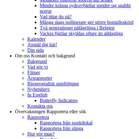
Mindre kräsna sydrovfjärilar sprider sig snabbt
norrut
Vad tittar du på?
Många slags pollinerare ger större bomullsskörd
Två generationer påfågelöga i Belgien
Vackra fjärilar skyddas oftare än alldagliga
Kalender
Anmäl dig här!
Din sida
Om oss
Kontakt och bakgrund
Bakgrund
Vad gör vi
Filmer
Årsrapporter
Biogeografisk uppföljning
Nyhetsbrev
In English
Butterfly Indicators
Kontakta oss
Övervakningen
Rapportera eller sök
Rapportera
Rapportera från punktlokal
Rapportera från slinga
Hur gör man?