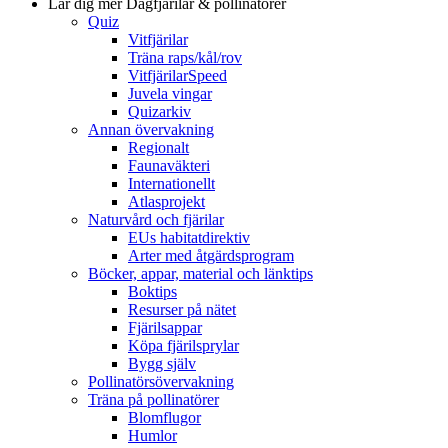
Lär dig mer
Dagfjärilar & pollinatörer
Quiz
Vitfjärilar
Träna raps/kål/rov
VitfjärilarSpeed
Juvela vingar
Quizarkiv
Annan övervakning
Regionalt
Faunaväkteri
Internationellt
Atlasprojekt
Naturvård och fjärilar
EUs habitatdirektiv
Arter med åtgärdsprogram
Böcker, appar, material och länktips
Boktips
Resurser på nätet
Fjärilsappar
Köpa fjärilsprylar
Bygg själv
Pollinatörsövervakning
Träna på pollinatörer
Blomflugor
Humlor