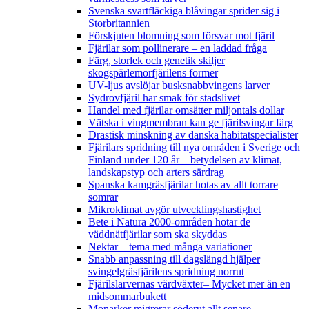
Svenska svartfläckiga blåvingar sprider sig i
Storbritannien
Förskjuten blomning som försvar mot fjäril
Fjärilar som pollinerare – en laddad fråga
Färg, storlek och genetik skiljer
skogspärlemorfjärilens former
UV-ljus avslöjar busksnabbvingens larver
Sydrovfjäril har smak för stadslivet
Handel med fjärilar omsätter miljontals dollar
Vätska i vingmembran kan ge fjärilsvingar färg
Drastisk minskning av danska habitatspecialister
Fjärilars spridning till nya områden i Sverige och
Finland under 120 år
– betydelsen av klimat,
landskapstyp och arters särdrag
Spanska kamgräsfjärilar hotas av allt torrare
somrar
Mikroklimat avgör utvecklingshastighet
Bete i Natura 2000-områden hotar de
väddnätfjärilar som ska skyddas
Nektar – tema med många variationer
Snabb anpassning till dagslängd hjälper
svingelgräsfjärilens spridning norrut
Fjärilslarvernas värdväxter– Mycket mer än en
midsommarbukett
Monarker migrerar söderut allt senare