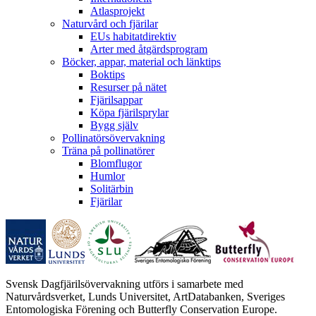
Atlasprojekt
Naturvård och fjärilar
EUs habitatdirektiv
Arter med åtgärdsprogram
Böcker, appar, material och länktips
Boktips
Resurser på nätet
Fjärilsappar
Köpa fjärilsprylar
Bygg själv
Pollinatörsövervakning
Träna på pollinatörer
Blomflugor
Humlor
Solitärbin
Fjärilar
Svensk Dagfjärilsövervakning utförs i samarbete med
Naturvårdsverket, Lunds Universitet, ArtDatabanken, Sveriges
Entomologiska Förening och Butterfly Conservation Europe.