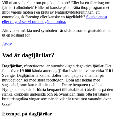
Vill ni att vi berättar om projektet hos er? Eller ha ett föredrag om
fjärilar i allmänhet? Håller ni kanske på att sätta ihop programmet
inför vårens möten i en krets av Naturskyddsföreningen, ett
entomologisk förening eller kanske en fågelklubb?
Skicka epost
eller ring så ser vi om det går att ordna.
Aktiviteter märkta med symbolen
är sådana som organisatören tar
ut en kostnad för.
Arkiv
Vad är dagfjärilar?
Dagfjärilar
,
rhopalocera
, är huvudsakligen dagaktiva fjärilar. Det
finns över
19 000
kända arter dagfjärilar i världen, varav cirka
110
i
Sverige. Dagfjärilarna känner dofter med hjälp av antenner på
huvudet och ser med stora facettögon. Dom äter nektar med
sugsnabel, som kan rullas in och ut. De tre benparen (två hos
Nymphalidae, där är första benparet tillbakabildat!) återfinns på den
slanka kroppens undersida och på ovansidan finns ofta färgstarka
brett triangulära vingar som när de vilar är resta mot varandra över
ryggen.
Exempel på dagfjärilar