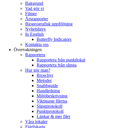
Bakgrund
Vad gör vi
Filmer
Årsrapporter
Biogeografisk uppföljning
Nyhetsbrev
In English
Butterfly Indicators
Kontakta oss
Övervakningen
Rapportera
Rapportera från punktlokal
Rapportera från slinga
Hur gör man?
Broschyr
Metoder
Snabbguide
Handledning
Miljöbeskrivning
Viktigaste filerna
Slingprotokoll
Punktprotokoll
Länkar & mer filer
Våra lokaler
Fjärilskarta