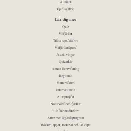
Allmänt
Fjärilsgalleri
Lär dig mer
Quiz
Vitfjärilar
Träna raps/kål/rov
VitfjärilarSpeed
Juvela vingar
Quizarkiv
Annan övervakning
Regionalt
Faunaväkteri
Internationellt
Atlasprojekt
Naturvård och fjärilar
EUs habitatdirektiv
Arter med åtgärdsprogram
Böcker, appar, material och länktips