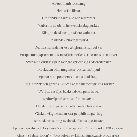
Aktuell fjärilsforskning
Hela artikellistan
Om forskningsartiklar och referenser
Varför förlorade vi tre svenska dagfjärilar?
Slingrande slåtter ger större variation
En öländsk blåvingehybrid
Det nya normala får oss att glömma hur det var
Fortplantningsproblem hos rapsfjärilar efter värmestress som larver
Svenska svartfläckiga blåvingar sprider sig i Storbritannien
Förskjuten blomning som försvar mot fjäril
Fjärilar som pollinerare – en laddad fråga
Färg, storlek och genetik skiljer skogspärlemorfjärilens former
UV-ljus avslöjar busksnabbvingens larver
Sydrovfjäril har smak för stadslivet
Handel med fjärilar omsätter miljontals dollar
Vätska i vingmembran kan ge fjärilsvingar färg
Drastisk minskning av danska habitatspecialister
Fjärilars spridning till nya områden i Sverige och Finland under 120 år <span
class="sf-description">– betydelsen av klimat, landskapstyp och arters