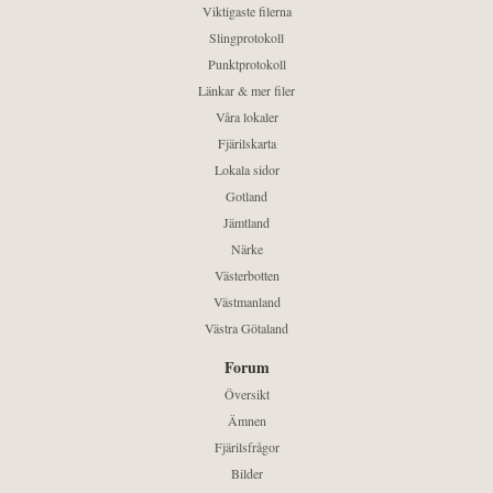
Viktigaste filerna
Slingprotokoll
Punktprotokoll
Länkar & mer filer
Våra lokaler
Fjärilskarta
Lokala sidor
Gotland
Jämtland
Närke
Västerbotten
Västmanland
Västra Götaland
Forum
Översikt
Ämnen
Fjärilsfrågor
Bilder