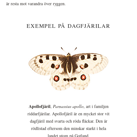
är resta mot varandra över ryggen.
EXEMPEL PÅ DAGFJÄRILAR
Apollofjäril
,
Parnassius apollo
, art i familjen
riddarfjärilar. Apollofjäril är en mycket stor vit
dagfjäril med svarta och röda fläckar. Den är
rödlistad eftersom den minskar starkt i hela
landet utom på Gotland.