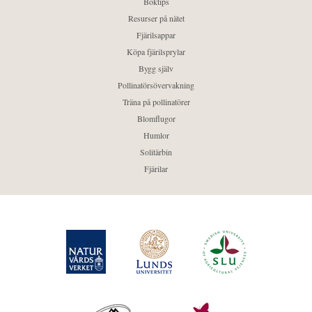
Boktips
Resurser på nätet
Fjärilsappar
Köpa fjärilsprylar
Bygg själv
Pollinatörsövervakning
Träna på pollinatörer
Blomflugor
Humlor
Solitärbin
Fjärilar