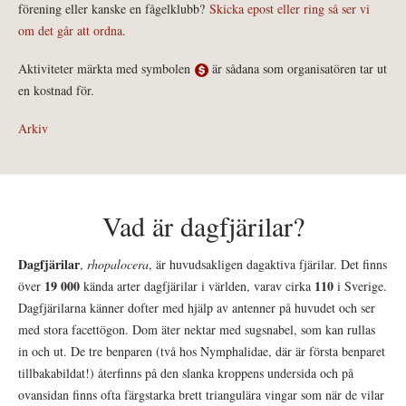
förening eller kanske en fågelklubb?
Skicka epost eller ring så ser vi
om det går att ordna.
Aktiviteter märkta med symbolen
är sådana som organisatören tar ut
en kostnad för.
Arkiv
Vad är dagfjärilar?
Dagfjärilar
,
rhopalocera
, är huvudsakligen dagaktiva fjärilar. Det finns
19 000
110
över
kända arter dagfjärilar i världen, varav cirka
i Sverige.
Dagfjärilarna känner dofter med hjälp av antenner på huvudet och ser
med stora facettögon. Dom äter nektar med sugsnabel, som kan rullas
in och ut. De tre benparen (två hos Nymphalidae, där är första benparet
tillbakabildat!) återfinns på den slanka kroppens undersida och på
ovansidan finns ofta färgstarka brett triangulära vingar som när de vilar