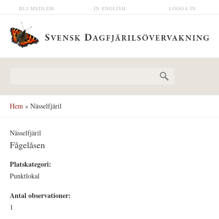
Hoppa till huvudinnehåll
BLI MEDLEM
IN ENGLISH
LOGGA IN
Sökformulär
Hem
» Nässelfjäril
Nässelfjäril
Fågelåsen
Platskategori:
Punktlokal
Antal observationer:
1