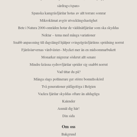
särdrag</span>
Spanska kamgräsfjärilar hotas av allt torrare somrar
Mikroklimat avgör utvecklingshastighet
Bete i Natura 2000-områden hotar de väddnätfjärilar som ska skyddas
Nektar – tema med många variationer
Snabb anpassning till dagslängd hjälper svingelgräsfjärilens spridning norrut
Fjärilslarvernas värdväxter– Mycket mer än en midsommarbukett
Monarker migrerar söderut allt senare
Mindre kräsna sydrovfjärilar sprider sig snabbt norrut
Vad tittar du på?
Många slags pollinerare ger större bomullsskörd
Två generationer påfågelöga i Belgien
Vackra fjärilar skyddas oftare än alldagliga
Kalender
Anmäl dig här!
Din sida
Om oss
Bakgrund