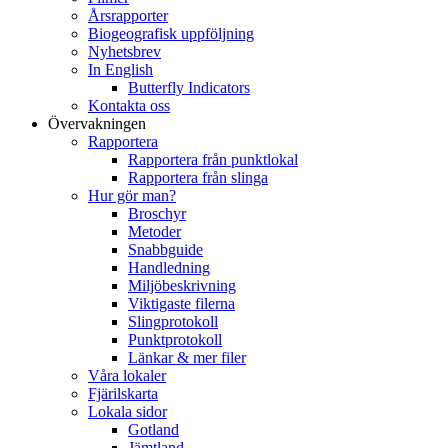
Årsrapporter
Biogeografisk uppföljning
Nyhetsbrev
In English
Butterfly Indicators
Kontakta oss
Övervakningen
Rapportera
Rapportera från punktlokal
Rapportera från slinga
Hur gör man?
Broschyr
Metoder
Snabbguide
Handledning
Miljöbeskrivning
Viktigaste filerna
Slingprotokoll
Punktprotokoll
Länkar & mer filer
Våra lokaler
Fjärilskarta
Lokala sidor
Gotland
Jämtland