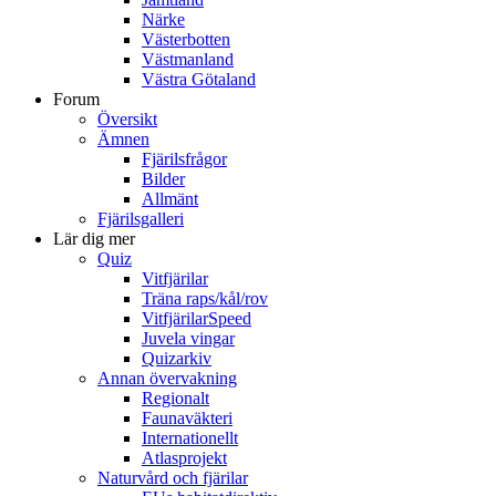
Närke
Västerbotten
Västmanland
Västra Götaland
Forum
Översikt
Ämnen
Fjärilsfrågor
Bilder
Allmänt
Fjärilsgalleri
Lär dig mer
Quiz
Vitfjärilar
Träna raps/kål/rov
VitfjärilarSpeed
Juvela vingar
Quizarkiv
Annan övervakning
Regionalt
Faunaväkteri
Internationellt
Atlasprojekt
Naturvård och fjärilar