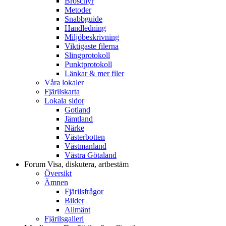
Broschyr
Metoder
Snabbguide
Handledning
Miljöbeskrivning
Viktigaste filerna
Slingprotokoll
Punktprotokoll
Länkar & mer filer
Våra lokaler
Fjärilskarta
Lokala sidor
Gotland
Jämtland
Närke
Västerbotten
Västmanland
Västra Götaland
Forum
Visa, diskutera, artbestäm
Översikt
Ämnen
Fjärilsfrågor
Bilder
Allmänt
Fjärilsgalleri