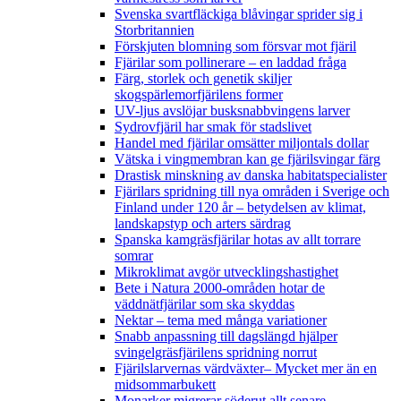
Svenska svartfläckiga blåvingar sprider sig i
Storbritannien
Förskjuten blomning som försvar mot fjäril
Fjärilar som pollinerare – en laddad fråga
Färg, storlek och genetik skiljer
skogspärlemorfjärilens former
UV-ljus avslöjar busksnabbvingens larver
Sydrovfjäril har smak för stadslivet
Handel med fjärilar omsätter miljontals dollar
Vätska i vingmembran kan ge fjärilsvingar färg
Drastisk minskning av danska habitatspecialister
Fjärilars spridning till nya områden i Sverige och
Finland under 120 år
– betydelsen av klimat,
landskapstyp och arters särdrag
Spanska kamgräsfjärilar hotas av allt torrare
somrar
Mikroklimat avgör utvecklingshastighet
Bete i Natura 2000-områden hotar de
väddnätfjärilar som ska skyddas
Nektar – tema med många variationer
Snabb anpassning till dagslängd hjälper
svingelgräsfjärilens spridning norrut
Fjärilslarvernas värdväxter– Mycket mer än en
midsommarbukett
Monarker migrerar söderut allt senare