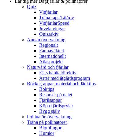
Lär dig mer
Dagfjärilar & pollinatörer
Quiz
Vitfjärilar
Träna raps/kål/rov
VitfjärilarSpeed
Juvela vingar
Quizarkiv
Annan övervakning
Regionalt
Faunaväkteri
Internationellt
Atlasprojekt
Naturvård och fjärilar
EUs habitatdirektiv
Arter med åtgärdsprogram
Böcker, appar, material och länktips
Boktips
Resurser på nätet
Fjärilsappar
Köpa fjärilsprylar
Bygg själv
Pollinatörsövervakning
Träna på pollinatörer
Blomflugor
Humlor