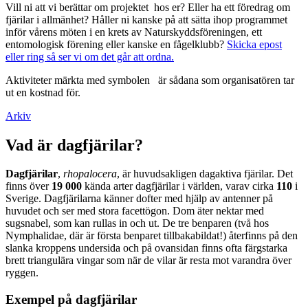
Vill ni att vi berättar om projektet hos er? Eller ha ett föredrag om
fjärilar i allmänhet? Håller ni kanske på att sätta ihop programmet
inför vårens möten i en krets av Naturskyddsföreningen, ett
entomologisk förening eller kanske en fågelklubb?
Skicka epost
eller ring så ser vi om det går att ordna.
Aktiviteter märkta med symbolen
är sådana som organisatören tar
ut en kostnad för.
Arkiv
Vad är dagfjärilar?
Dagfjärilar
,
rhopalocera
, är huvudsakligen dagaktiva fjärilar. Det
finns över
19 000
kända arter dagfjärilar i världen, varav cirka
110
i
Sverige. Dagfjärilarna känner dofter med hjälp av antenner på
huvudet och ser med stora facettögon. Dom äter nektar med
sugsnabel, som kan rullas in och ut. De tre benparen (två hos
Nymphalidae, där är första benparet tillbakabildat!) återfinns på den
slanka kroppens undersida och på ovansidan finns ofta färgstarka
brett triangulära vingar som när de vilar är resta mot varandra över
ryggen.
Exempel på dagfjärilar