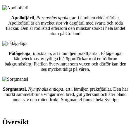
Apollofjäril
,
Parnassius apollo
, art i familjen riddarfjärilar.
Apollofjäril är en mycket stor vit dagfjäril med svarta och röda
fläckar. Den är rödlistad eftersom den minskar starkt i hela landet
utom på Gotland.
Påfågelöga
,
Inachis io
, art i familjen praktfjärilar. Påfågelögat
kännetecknas av tydliga blå ögonfläckar mot en rödbrun
bakgrundsfärg. Fjärilen övervintrar som vuxen och därför kan den
ses mycket tidigt på våren.
Sorgmantel
,
Nymphalis antiopa
, art i familjen praktfjärilar. Den har
mörkt sammetsbruna vingar med bred, gul ytterkant och äter bland
annat sav och rutten frukt. Sorgmantel finns i hela Sverige.
Översikt