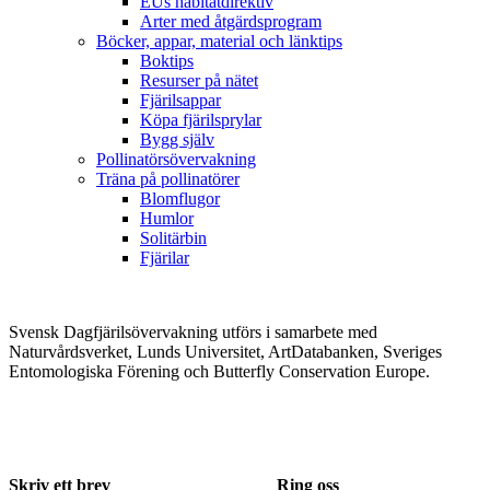
EUs habitatdirektiv
Arter med åtgärdsprogram
Böcker, appar, material och länktips
Boktips
Resurser på nätet
Fjärilsappar
Köpa fjärilsprylar
Bygg själv
Pollinatörsövervakning
Träna på pollinatörer
Blomflugor
Humlor
Solitärbin
Fjärilar
Svensk Dagfjärilsövervakning utförs i samarbete med
Naturvårdsverket, Lunds Universitet, ArtDatabanken, Sveriges
Entomologiska Förening och Butterfly Conservation Europe.
Skriv ett brev
Ring oss