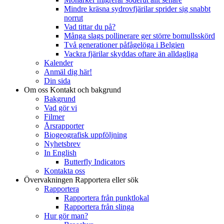
Mindre kräsna sydrovfjärilar sprider sig snabbt
norrut
Vad tittar du på?
Många slags pollinerare ger större bomullsskörd
Två generationer påfågelöga i Belgien
Vackra fjärilar skyddas oftare än alldagliga
Kalender
Anmäl dig här!
Din sida
Om oss
Kontakt och bakgrund
Bakgrund
Vad gör vi
Filmer
Årsrapporter
Biogeografisk uppföljning
Nyhetsbrev
In English
Butterfly Indicators
Kontakta oss
Övervakningen
Rapportera eller sök
Rapportera
Rapportera från punktlokal
Rapportera från slinga
Hur gör man?