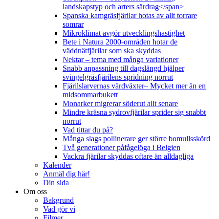
landskapstyp och arters särdrag</span>
Spanska kamgräsfjärilar hotas av allt torrare
somrar
Mikroklimat avgör utvecklingshastighet
Bete i Natura 2000-områden hotar de
väddnätfjärilar som ska skyddas
Nektar – tema med många variationer
Snabb anpassning till dagslängd hjälper
svingelgräsfjärilens spridning norrut
Fjärilslarvernas värdväxter– Mycket mer än en
midsommarbukett
Monarker migrerar söderut allt senare
Mindre kräsna sydrovfjärilar sprider sig snabbt
norrut
Vad tittar du på?
Många slags pollinerare ger större bomullsskörd
Två generationer påfågelöga i Belgien
Vackra fjärilar skyddas oftare än alldagliga
Kalender
Anmäl dig här!
Din sida
Om oss
Bakgrund
Vad gör vi
Filmer