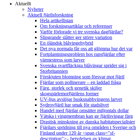
Aktuellt
Nyheter
Aktuell fjärilsforskning
Hela artikellistan
Om forskningsartiklar och referenser
Varför förlorade vi tre svenska dagfjärilar?
Slingrande slåtter ger större variation
En öländsk blåvingehybrid
Det nya normala får oss att glömma hur det var
Fortplantningsproblem hos rapsfjärilar efter
värmestress som larver
Svenska svartfläckiga blåvingar sprider sig i
Storbritannien
Förskjuten blomning som försvar mot fjäril
Fjärilar som pollinerare – en laddad fråga
Färg, storlek och genetik skiljer
skogspärlemorfjärilens former
UV-ljus avslöjar busksnabbvingens larver
Sydrovfjäril har smak för stadslivet
Handel med fjärilar omsätter miljontals dollar
Vätska i vingmembran kan ge fjärilsvingar färg
Drastisk minskning av danska habitatspecialister
Fjärilars spridning till nya områden i Sverige och
Finland under 120 år <span class="sf-
description">– betydelsen av klimat,