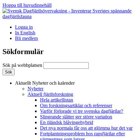
Hoppa till huvudinnehåll
Logga in
In English
Bli medlem
Sökformulär
Sök på webbplatsen
Aktuellt
Nyheter och kalender
Nyheter
Aktuell fjärilsforskning
Hela artikellistan
Om forskningsartiklar och referenser
Varför förlorade vi tre svenska dagfjärilar?
Slingrande slåtter ger större variation
En öländsk blåvingehybrid
Det nya normala får oss att glömma hur det var
Fortplantningsproblem hos rapsfjärilar efter
värmestress som larver