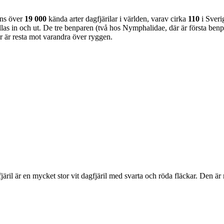
nns över
19 000
kända arter dagfjärilar i världen, varav cirka
110
i Sveri
as in och ut. De tre benparen (två hos Nymphalidae, där är första benpa
ar är resta mot varandra över ryggen.
lofjäril är en mycket stor vit dagfjäril med svarta och röda fläckar. Den 