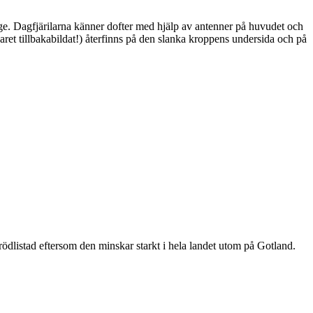
ge. Dagfjärilarna känner dofter med hjälp av antenner på huvudet och
ret tillbakabildat!) återfinns på den slanka kroppens undersida och på
är rödlistad eftersom den minskar starkt i hela landet utom på Gotland.