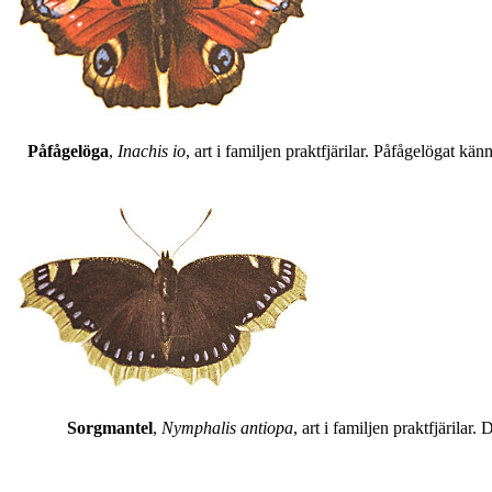
Påfågelöga
,
Inachis io
, art i familjen praktfjärilar. Påfågelögat 
Sorgmantel
,
Nymphalis antiopa
, art i familjen praktfjärila