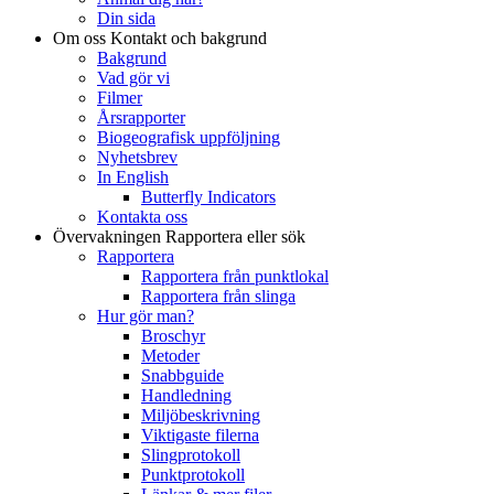
Din sida
Om oss
Kontakt och bakgrund
Bakgrund
Vad gör vi
Filmer
Årsrapporter
Biogeografisk uppföljning
Nyhetsbrev
In English
Butterfly Indicators
Kontakta oss
Övervakningen
Rapportera eller sök
Rapportera
Rapportera från punktlokal
Rapportera från slinga
Hur gör man?
Broschyr
Metoder
Snabbguide
Handledning
Miljöbeskrivning
Viktigaste filerna
Slingprotokoll
Punktprotokoll