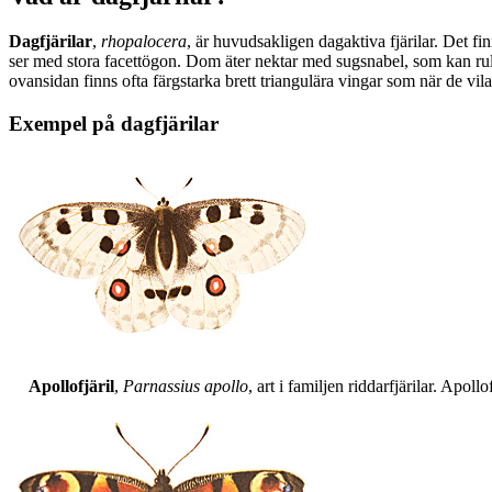
Dagfjärilar
,
rhopalocera
, är huvudsakligen dagaktiva fjärilar. Det fi
ser med stora facettögon. Dom äter nektar med sugsnabel, som kan rull
ovansidan finns ofta färgstarka brett triangulära vingar som när de vil
Exempel på dagfjärilar
Apollofjäril
,
Parnassius apollo
, art i familjen riddarfjärilar. Apol