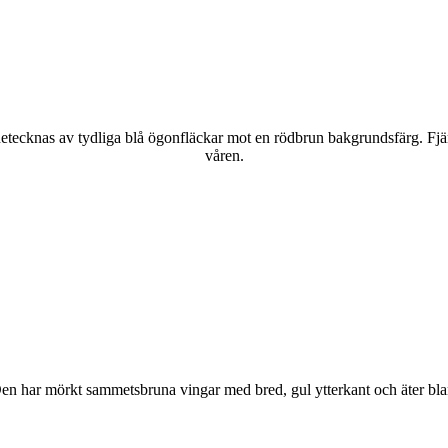
kännetecknas av tydliga blå ögonfläckar mot en rödbrun bakgrundsfärg. Fj
våren.
r. Den har mörkt sammetsbruna vingar med bred, gul ytterkant och äter bla