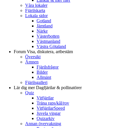
Länkar & mer filer
Våra lokaler
Fjärilskarta
Lokala sidor
Gotland
Jämtland
Närke
Västerbotten
Västmanland
Västra Götaland
Forum
Visa, diskutera, artbestäm
Översikt
Ämnen
Fjärilsfrågor
Bilder
Allmänt
Fjärilsgalleri
Lär dig mer
Dagfjärilar & pollinatörer
Quiz
Vitfjärilar
Träna raps/kål/rov
VitfjärilarSpeed
Juvela vingar
Quizarkiv
Annan övervakning