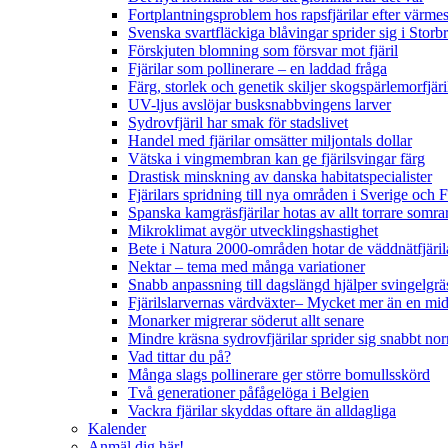
Fortplantningsproblem hos rapsfjärilar efter värmes
Svenska svartfläckiga blåvingar sprider sig i Storb
Förskjuten blomning som försvar mot fjäril
Fjärilar som pollinerare – en laddad fråga
Färg, storlek och genetik skiljer skogspärlemorfjär
UV-ljus avslöjar busksnabbvingens larver
Sydrovfjäril har smak för stadslivet
Handel med fjärilar omsätter miljontals dollar
Vätska i vingmembran kan ge fjärilsvingar färg
Drastisk minskning av danska habitatspecialister
Fjärilars spridning till nya områden i Sverige och
Spanska kamgräsfjärilar hotas av allt torrare somra
Mikroklimat avgör utvecklingshastighet
Bete i Natura 2000-områden hotar de väddnätfjäri
Nektar – tema med många variationer
Snabb anpassning till dagslängd hjälper svingelgräs
Fjärilslarvernas värdväxter– Mycket mer än en m
Monarker migrerar söderut allt senare
Mindre kräsna sydrovfjärilar sprider sig snabbt nor
Vad tittar du på?
Många slags pollinerare ger större bomullsskörd
Två generationer påfågelöga i Belgien
Vackra fjärilar skyddas oftare än alldagliga
Kalender
Anmäl dig här!