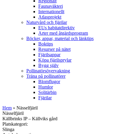
Regionalt
Faunaväkteri
Internationellt
Atlasprojekt
Naturvård och fjärilar
EUs habitatdirektiv
Arter med åtgärdsprogram
Böcker, appar, material och länktips
Boktips
Resurser på nätet
Fjärilsappar
Köpa fjärilsprylar
Bygg själv
Pollinatörsövervakning
Träna på pollinatörer
Blomflugor
Humlor
Solitärbin
Fjärilar
Hem
» Nässelfjäril
Nässelfjäril
Källbrinks IP – Källviks gård
Platskategori:
Slinga