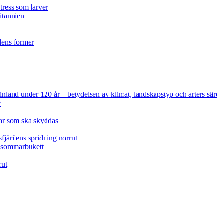
tress som larver
ritannien
ilens former
 Finland under 120 år
– betydelsen av klimat, landskapstyp och arters sär
r
lar som ska skyddas
fjärilens spridning norrut
idsommarbukett
rut