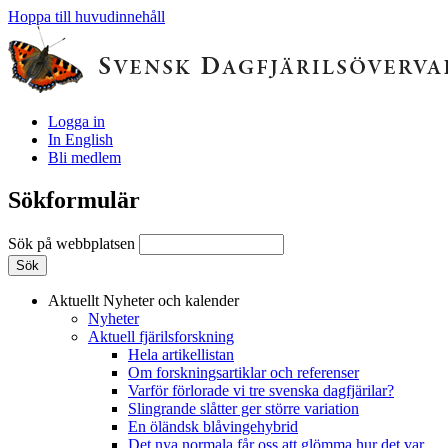
Hoppa till huvudinnehåll
Logga in
In English
Bli medlem
Sökformulär
Sök på webbplatsen
Aktuellt
Nyheter och kalender
Nyheter
Aktuell fjärilsforskning
Hela artikellistan
Om forskningsartiklar och referenser
Varför förlorade vi tre svenska dagfjärilar?
Slingrande slåtter ger större variation
En öländsk blåvingehybrid
Det nya normala får oss att glömma hur det var