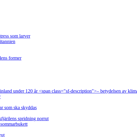
tress som larver
ritannien
ilens former
 Finland under 120 år <span class="sf-description">– betydelsen av klim
r
lar som ska skyddas
fjärilens spridning norrut
idsommarbukett
rut