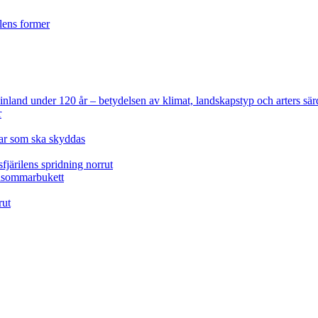
ilens former
 Finland under 120 år
– betydelsen av klimat, landskapstyp och arters sär
r
lar som ska skyddas
fjärilens spridning norrut
idsommarbukett
rut