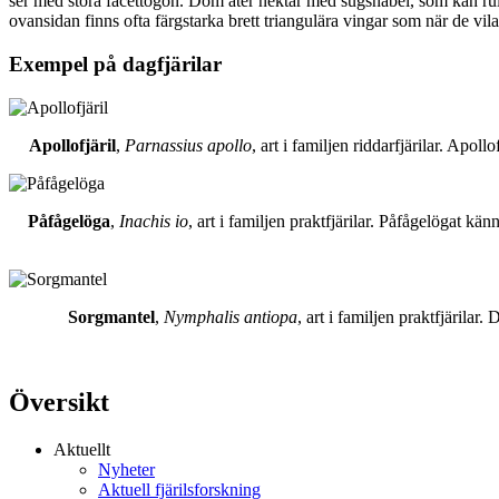
ser med stora facettögon. Dom äter nektar med sugsnabel, som kan rull
ovansidan finns ofta färgstarka brett triangulära vingar som när de vil
Exempel på dagfjärilar
Apollofjäril
,
Parnassius apollo
, art i familjen riddarfjärilar. Apol
Påfågelöga
,
Inachis io
, art i familjen praktfjärilar. Påfågelögat 
Sorgmantel
,
Nymphalis antiopa
, art i familjen praktfjärila
Översikt
Aktuellt
Nyheter
Aktuell fjärilsforskning