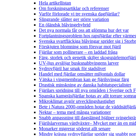
Hela artikellistan
Om forskningsartiklar och referenser
Varför förlorade vi tre svenska dagfjärilar?
Slingrande slåtter ger större variation
En öländsk blåvingehybrid
Det nya normala får oss att glömma hur det var
Fortplantningsproblem hos rapsfjärilar efter värmes
Svenska svartfläckiga blåvingar sprider sig i Storb
Förskjuten blomning som försvar mot fjäril
Fjärilar som pollinerare – en laddad fråga
Färg, storlek och genetik skiljer skogspärlemorfjär
UV-ljus avslöjar busksnabbvingens larver
Sydrovfjäril har smak för stadslivet
Handel med fjärilar omsätter miljontals dollar
Vätska i vingmembran kan ge fjärilsvingar färg
Drastisk minskning av danska habitatspecialister
Fjärilars spridning till nya områden i Sverige och
Spanska kamgräsfjärilar hotas av allt torrare somra
Mikroklimat avgör utvecklingshastighet
Bete i Natura 2000-områden hotar de väddnätfjäri
Nektar – tema med många variationer
Snabb anpassning till dagslängd hjälper svingelgräs
Fjärilslarvernas värdväxter– Mycket mer än en m
Monarker migrerar söderut allt senare
Mindre kräsna sydrovfjärilar sprider sig snabbt nor