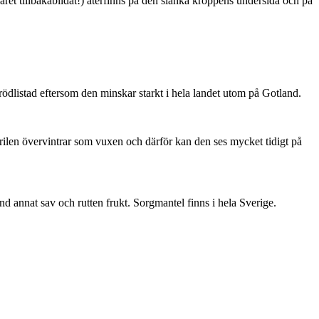
ret tillbakabildat!) återfinns på den slanka kroppens undersida och på
är rödlistad eftersom den minskar starkt i hela landet utom på Gotland.
ärilen övervintrar som vuxen och därför kan den ses mycket tidigt på
nd annat sav och rutten frukt. Sorgmantel finns i hela Sverige.