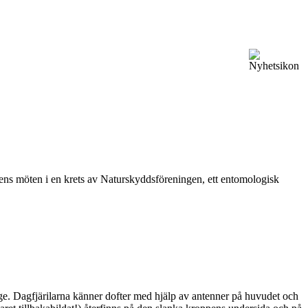
vårens möten i en krets av Naturskyddsföreningen, ett entomologisk
ge. Dagfjärilarna känner dofter med hjälp av antenner på huvudet och