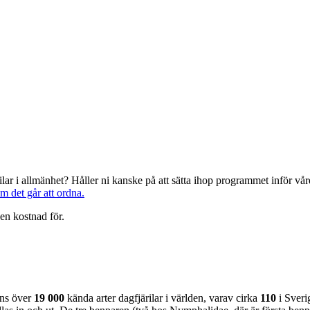
järilar i allmänhet? Håller ni kanske på att sätta ihop programmet inför 
om det går att ordna.
en kostnad för.
nns över
19 000
kända arter dagfjärilar i världen, varav cirka
110
i Sveri