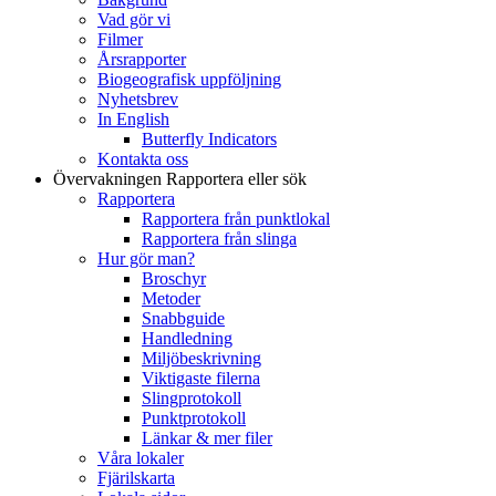
Vad gör vi
Filmer
Årsrapporter
Biogeografisk uppföljning
Nyhetsbrev
In English
Butterfly Indicators
Kontakta oss
Övervakningen
Rapportera eller sök
Rapportera
Rapportera från punktlokal
Rapportera från slinga
Hur gör man?
Broschyr
Metoder
Snabbguide
Handledning
Miljöbeskrivning
Viktigaste filerna
Slingprotokoll
Punktprotokoll
Länkar & mer filer
Våra lokaler
Fjärilskarta