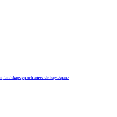
at, landskapstyp och arters särdrag</span>