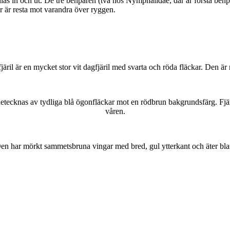
as in och ut. De tre benparen (två hos Nymphalidae, där är första benpa
ar är resta mot varandra över ryggen.
lofjäril är en mycket stor vit dagfjäril med svarta och röda fläckar. Den 
kännetecknas av tydliga blå ögonfläckar mot en rödbrun bakgrundsfärg. Fj
våren.
r. Den har mörkt sammetsbruna vingar med bred, gul ytterkant och äter bla