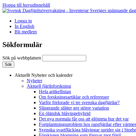
Hoppa till huvudinnehåll
Logga in
In English
Bli medlem
Sökformulär
Sök på webbplatsen
Aktuellt
Nyheter och kalender
Nyheter
Aktuell fjärilsforskning
Hela artikellistan
Om forskningsartiklar och referenser
Varför förlorade vi tre svenska dagfjärilar?
Slingrande slåtter ger större variation
En öländsk blåvingehybrid
Det nya normala får oss att glömma hur det var
Fortplantningsproblem hos rapsfjärilar efter värmes
Svenska svartfläckiga blåvingar sprider sig i Storb
Förskjuten blomning som försvar mot fjäril