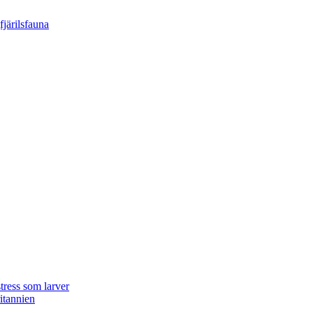
tress som larver
ritannien