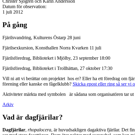
Christer Sjögren och Karin Andersson
Datum för observation:
1 juli 2012
På gång
Fjärilsvandring, Kulturens Östarp 28 juni
Fjärilsexkursion, Konsthallen Norra Kvarken 11 juli
Fjärilsföredrag, Biblioteket i Mjölby, 23 september 18:00
Fjärilsföredrag, Biblioteket i Trollhättan, 27 oktober 17:30
Vill ni att vi berättar om projektet hos er? Eller ha ett föredrag om f
förening eller kanske en fågelklubb?
Skicka epost eller ring så ser vi 
Aktiviteter märkta med symbolen
är sådana som organisatören tar ut 
Arkiv
Vad är dagfjärilar?
Dagfjärilar
,
rhopalocera
, är huvudsakligen dagaktiva fjärilar. Det fi