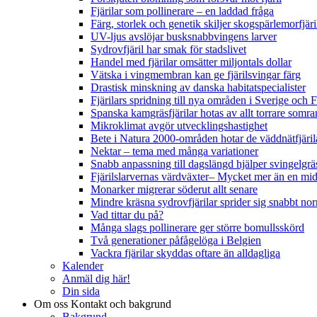
Fjärilar som pollinerare – en laddad fråga
Färg, storlek och genetik skiljer skogspärlemorfjär
UV-ljus avslöjar busksnabbvingens larver
Sydrovfjäril har smak för stadslivet
Handel med fjärilar omsätter miljontals dollar
Vätska i vingmembran kan ge fjärilsvingar färg
Drastisk minskning av danska habitatspecialister
Fjärilars spridning till nya områden i Sverige och
Spanska kamgräsfjärilar hotas av allt torrare somra
Mikroklimat avgör utvecklingshastighet
Bete i Natura 2000-områden hotar de väddnätfjäri
Nektar – tema med många variationer
Snabb anpassning till dagslängd hjälper svingelgräs
Fjärilslarvernas värdväxter– Mycket mer än en m
Monarker migrerar söderut allt senare
Mindre kräsna sydrovfjärilar sprider sig snabbt nor
Vad tittar du på?
Många slags pollinerare ger större bomullsskörd
Två generationer påfågelöga i Belgien
Vackra fjärilar skyddas oftare än alldagliga
Kalender
Anmäl dig här!
Din sida
Om oss
Kontakt och bakgrund
Bakgrund