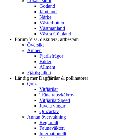
Lokala sidor
Gotland
Jämtland
Närke
Västerbotten
Västmanland
Västra Götaland
Forum
Visa, diskutera, artbestäm
Översikt
Ämnen
Fjärilsfrågor
Bilder
Allmänt
Fjärilsgalleri
Lär dig mer
Dagfjärilar & pollinatörer
Quiz
Vitfjärilar
Träna raps/kål/rov
VitfjärilarSpeed
Juvela vingar
Quizarkiv
Annan övervakning
Regionalt
Faunaväkteri
Internationellt