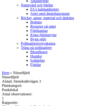
Atlasprojekt
Naturvård och fjärilar
EUs habitatdirektiv
Arter med åtgärdsprogram
Böcker, appar, material och länktips
Boktips
Resurser på nätet
Fjärilsappar
Köpa fjärilsprylar
Bygg själv
Pollinatörsövervakning
Träna på pollinatörer
Blomflugor
Humlor
Solitärbin
Fjärilar
Hem
» Nässelfjäril
Nässelfjäril
Alstad, Stenekullevägen 3
Platskategori:
Punktlokal
Antal observationer:
1
Rapportör: