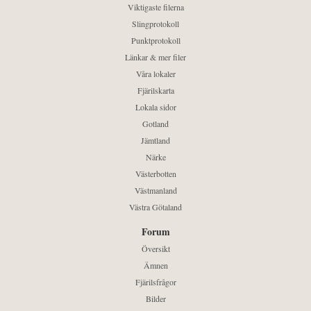
Viktigaste filerna
Slingprotokoll
Punktprotokoll
Länkar & mer filer
Våra lokaler
Fjärilskarta
Lokala sidor
Gotland
Jämtland
Närke
Västerbotten
Västmanland
Västra Götaland
Forum
Översikt
Ämnen
Fjärilsfrågor
Bilder