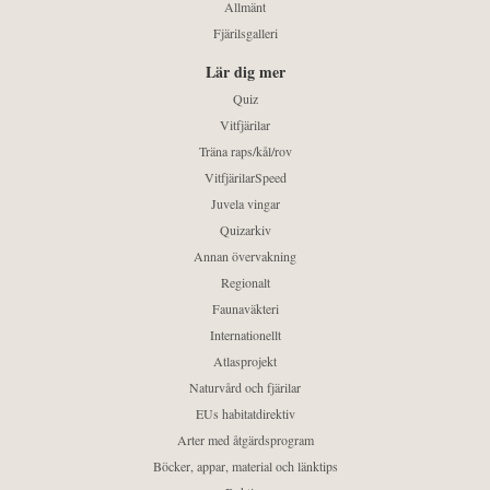
Allmänt
Fjärilsgalleri
Lär dig mer
Quiz
Vitfjärilar
Träna raps/kål/rov
VitfjärilarSpeed
Juvela vingar
Quizarkiv
Annan övervakning
Regionalt
Faunaväkteri
Internationellt
Atlasprojekt
Naturvård och fjärilar
EUs habitatdirektiv
Arter med åtgärdsprogram
Böcker, appar, material och länktips