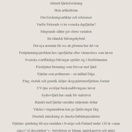
Aktuell fjärilsforskning
Hela artikellistan
Om forskningsartiklar och referenser
Varför förlorade vi tre svenska dagfjärilar?
Slingrande slåtter ger större variation
En öländsk blåvingehybrid
Det nya normala får oss att glömma hur det var
Fortplantningsproblem hos rapsfjärilar efter värmestress som larver
Svenska svartfläckiga blåvingar sprider sig i Storbritannien
Förskjuten blomning som försvar mot fjäril
Fjärilar som pollinerare – en laddad fråga
Färg, storlek och genetik skiljer skogspärlemorfjärilens former
UV-ljus avslöjar busksnabbvingens larver
Sydrovfjäril har smak för stadslivet
Handel med fjärilar omsätter miljontals dollar
Vätska i vingmembran kan ge fjärilsvingar färg
Drastisk minskning av danska habitatspecialister
Fjärilars spridning till nya områden i Sverige och Finland under 120 år <span
class="sf-description">– betydelsen av klimat, landskapstyp och arters