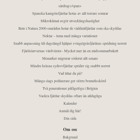
särdrag</span>
Spanska kamgräsfjärilar hotas av allt torrare somrar
Mikroklimat avgör utvecklingshastighet
Bete i Natura 2000-områden hotar de väddnätfjärilar som ska skyddas
Nektar – tema med många variationer
Snabb anpassning till dagslängd hjälper svingelgräsfjärilens spridning norrut
Fjärilslarvernas värdväxter– Mycket mer än en midsommarbukett
Monarker migrerar söderut allt senare
Mindre kräsna sydrovfjärilar sprider sig snabbt norrut
Vad tittar du på?
Många slags pollinerare ger större bomullsskörd
Två generationer påfågelöga i Belgien
Vackra fjärilar skyddas oftare än alldagliga
Kalender
Anmäl dig här!
Din sida
Om oss
Bakgrund