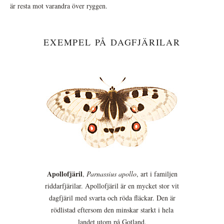
är resta mot varandra över ryggen.
EXEMPEL PÅ DAGFJÄRILAR
Apollofjäril
,
Parnassius apollo
, art i familjen
riddarfjärilar. Apollofjäril är en mycket stor vit
dagfjäril med svarta och röda fläckar. Den är
rödlistad eftersom den minskar starkt i hela
landet utom på Gotland.