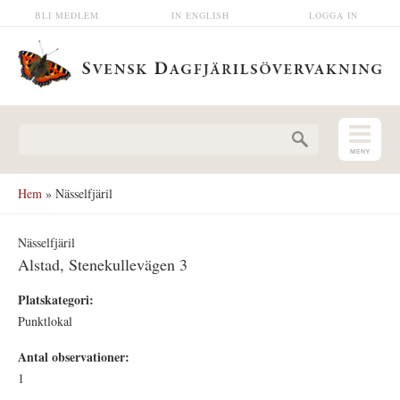
Hoppa till huvudinnehåll
BLI MEDLEM
IN ENGLISH
LOGGA IN
Sökformulär
Hem
» Nässelfjäril
Nässelfjäril
Alstad, Stenekullevägen 3
Platskategori:
Punktlokal
Antal observationer:
1