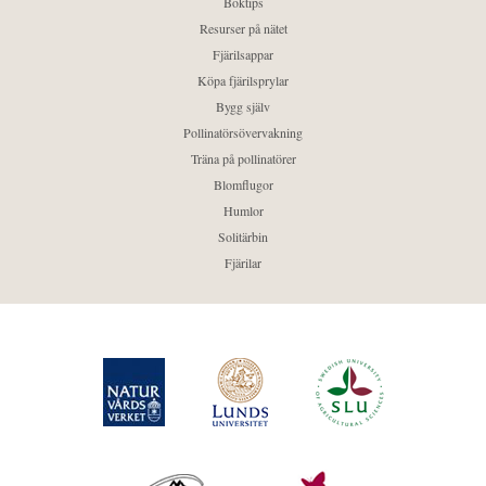
Boktips
Resurser på nätet
Fjärilsappar
Köpa fjärilsprylar
Bygg själv
Pollinatörsövervakning
Träna på pollinatörer
Blomflugor
Humlor
Solitärbin
Fjärilar