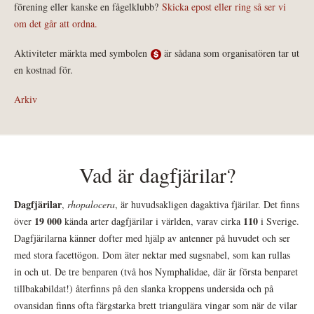
förening eller kanske en fågelklubb?
Skicka epost eller ring så ser vi
om det går att ordna.
Aktiviteter märkta med symbolen
är sådana som organisatören tar ut
en kostnad för.
Arkiv
Vad är dagfjärilar?
Dagfjärilar
,
rhopalocera
, är huvudsakligen dagaktiva fjärilar. Det finns
19 000
110
över
kända arter dagfjärilar i världen, varav cirka
i Sverige.
Dagfjärilarna känner dofter med hjälp av antenner på huvudet och ser
med stora facettögon. Dom äter nektar med sugsnabel, som kan rullas
in och ut. De tre benparen (två hos Nymphalidae, där är första benparet
tillbakabildat!) återfinns på den slanka kroppens undersida och på
ovansidan finns ofta färgstarka brett triangulära vingar som när de vilar