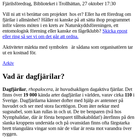
Fjärilsföredrag, Biblioteket i Trollhättan, 27 oktober 17:30
Vill ni att vi berättar om projektet hos er? Eller ha ett föredrag om
fjärilar i allmänhet? Håller ni kanske på att sätta ihop programmet
inför vårens möten i en krets av Naturskyddsföreningen, ett
entomologisk förening eller kanske en fågelklubb?
Skicka epost
eller ring så ser vi om det går att ordna.
Aktiviteter märkta med symbolen
är sådana som organisatören tar
ut en kostnad för.
Arkiv
Vad är dagfjärilar?
Dagfjärilar
,
rhopalocera
, är huvudsakligen dagaktiva fjärilar. Det
finns över
19 000
kända arter dagfjärilar i världen, varav cirka
110
i
Sverige. Dagfjärilarna känner dofter med hjälp av antenner på
huvudet och ser med stora facettögon. Dom äter nektar med
sugsnabel, som kan rullas in och ut. De tre benparen (två hos
Nymphalidae, där är första benparet tillbakabildat!) återfinns på den
slanka kroppens undersida och på ovansidan finns ofta färgstarka
brett triangulära vingar som när de vilar är resta mot varandra över
ryggen.