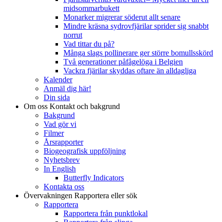
midsommarbukett
Monarker migrerar söderut allt senare
Mindre kräsna sydrovfjärilar sprider sig snabbt
norrut
Vad tittar du på?
Många slags pollinerare ger större bomullsskörd
Två generationer påfågelöga i Belgien
Vackra fjärilar skyddas oftare än alldagliga
Kalender
Anmäl dig här!
Din sida
Om oss
Kontakt och bakgrund
Bakgrund
Vad gör vi
Filmer
Årsrapporter
Biogeografisk uppföljning
Nyhetsbrev
In English
Butterfly Indicators
Kontakta oss
Övervakningen
Rapportera eller sök
Rapportera
Rapportera från punktlokal