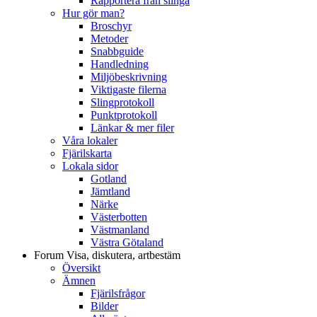
Rapportera från slinga
Hur gör man?
Broschyr
Metoder
Snabbguide
Handledning
Miljöbeskrivning
Viktigaste filerna
Slingprotokoll
Punktprotokoll
Länkar & mer filer
Våra lokaler
Fjärilskarta
Lokala sidor
Gotland
Jämtland
Närke
Västerbotten
Västmanland
Västra Götaland
Forum
Visa, diskutera, artbestäm
Översikt
Ämnen
Fjärilsfrågor
Bilder