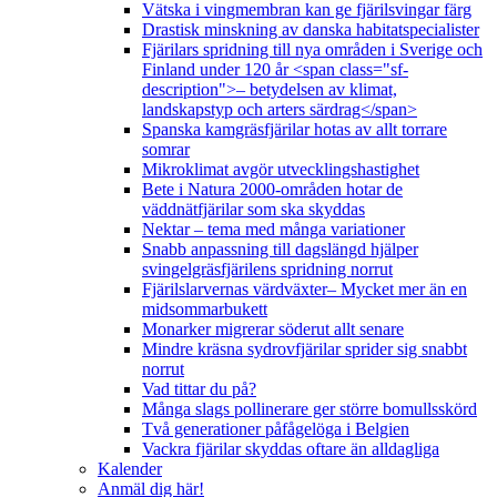
Vätska i vingmembran kan ge fjärilsvingar färg
Drastisk minskning av danska habitatspecialister
Fjärilars spridning till nya områden i Sverige och
Finland under 120 år <span class="sf-
description">– betydelsen av klimat,
landskapstyp och arters särdrag</span>
Spanska kamgräsfjärilar hotas av allt torrare
somrar
Mikroklimat avgör utvecklingshastighet
Bete i Natura 2000-områden hotar de
väddnätfjärilar som ska skyddas
Nektar – tema med många variationer
Snabb anpassning till dagslängd hjälper
svingelgräsfjärilens spridning norrut
Fjärilslarvernas värdväxter– Mycket mer än en
midsommarbukett
Monarker migrerar söderut allt senare
Mindre kräsna sydrovfjärilar sprider sig snabbt
norrut
Vad tittar du på?
Många slags pollinerare ger större bomullsskörd
Två generationer påfågelöga i Belgien
Vackra fjärilar skyddas oftare än alldagliga
Kalender
Anmäl dig här!