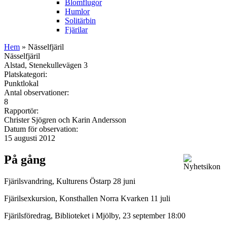
Blomflugor
Humlor
Solitärbin
Fjärilar
Hem
» Nässelfjäril
Nässelfjäril
Alstad, Stenekullevägen 3
Platskategori:
Punktlokal
Antal observationer:
8
Rapportör:
Christer Sjögren och Karin Andersson
Datum för observation:
15 augusti 2012
På gång
Fjärilsvandring, Kulturens Östarp 28 juni
Fjärilsexkursion, Konsthallen Norra Kvarken 11 juli
Fjärilsföredrag, Biblioteket i Mjölby, 23 september 18:00