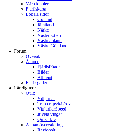
Våra lokaler
Fjärilskarta
Lokala sidor
Gotland
Jämtland
Närke
Västerbotten
Västmanland
Västra Götaland
Forum
Översikt
Ämnen
Fjärilsfrågor
Bilder
Allmänt
Fjärilsgalleri
Lär dig mer
Quiz
Vitfjärilar
Träna raps/kål/rov
VitfjärilarSpeed
Juvela vingar
Quizarkiv
Annan övervakning
Regionalt