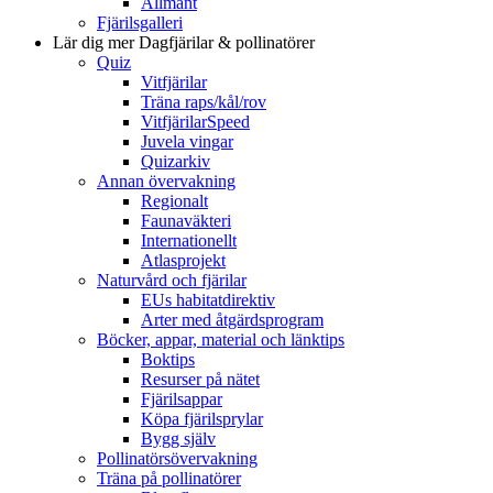
Allmänt
Fjärilsgalleri
Lär dig mer
Dagfjärilar & pollinatörer
Quiz
Vitfjärilar
Träna raps/kål/rov
VitfjärilarSpeed
Juvela vingar
Quizarkiv
Annan övervakning
Regionalt
Faunaväkteri
Internationellt
Atlasprojekt
Naturvård och fjärilar
EUs habitatdirektiv
Arter med åtgärdsprogram
Böcker, appar, material och länktips
Boktips
Resurser på nätet
Fjärilsappar
Köpa fjärilsprylar
Bygg själv
Pollinatörsövervakning
Träna på pollinatörer