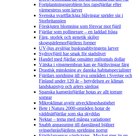
Fortplantningsproblem hos rapsfjärilar efter
värmestress som larver
Svenska svartfläckiga blåvingar sprider sig i
Storbritannien
Förskjuten blomning som försvar mot fjäril
Fjärilar som pollinerare – en laddad fråga
Färg, storlek och genetik skiljer
skogspärlemorfjärilens former
UV-ljus avslöjar busksnabbvingens larver
Sydrovfjäril har smak för stadslivet
Handel med fjärilar omsätter miljontals dollar
Vätska i vingmembran kan ge fjärilsvingar färg
Drastisk minskning av danska habitatspecialister
Fjärilars spridning till nya områden i Sverige och
Finland under 120 år
– betydelsen av klimat,
landskapstyp och arters särdrag
Spanska kamgräsfjärilar hotas av allt torrare
somrar
Mikroklimat avgör utvecklingshastighet
Bete i Natura 2000-områden hotar de
väddnätfjärilar som ska skyddas
Nektar – tema med många variationer
Snabb anpassning till dagslängd hjälper
svingelgräsfjärilens spridning norrut
Fjärilslarvernas värdväxter– Mycket mer än en