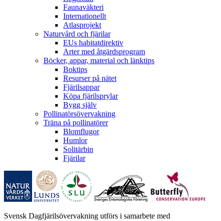
Faunaväkteri
Internationellt
Atlasprojekt
Naturvård och fjärilar
EUs habitatdirektiv
Arter med åtgärdsprogram
Böcker, appar, material och länktips
Boktips
Resurser på nätet
Fjärilsappar
Köpa fjärilsprylar
Bygg själv
Pollinatörsövervakning
Träna på pollinatörer
Blomflugor
Humlor
Solitärbin
Fjärilar
Svensk Dagfjärilsövervakning utförs i samarbete med