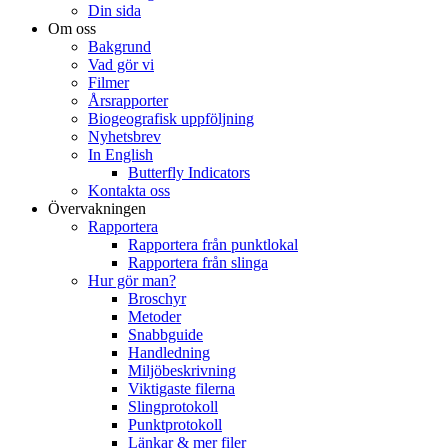
Din sida
Om oss
Bakgrund
Vad gör vi
Filmer
Årsrapporter
Biogeografisk uppföljning
Nyhetsbrev
In English
Butterfly Indicators
Kontakta oss
Övervakningen
Rapportera
Rapportera från punktlokal
Rapportera från slinga
Hur gör man?
Broschyr
Metoder
Snabbguide
Handledning
Miljöbeskrivning
Viktigaste filerna
Slingprotokoll
Punktprotokoll
Länkar & mer filer