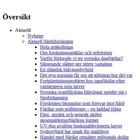
Översikt
Aktuellt
Nyheter
Aktuell fjärilsforskning
Hela artikellistan
Om forskningsartiklar och referenser
Varför förlorade vi tre svenska dagfjärilar?
Slingrande slåtter ger större variation
En öländsk blåvingehybrid
Det nya normala får oss att glömma hur det var
Fortplantningsproblem hos rapsfjärilar efter
värmestress som larver
Svenska svartfläckiga blåvingar sprider sig i
Storbritannien
Förskjuten blomning som försvar mot fjäril
Fjärilar som pollinerare – en laddad fråga
Färg, storlek och genetik skiljer
skogspärlemorfjärilens former
UV-ljus avslöjar busksnabbvingens larver
Sydrovfjäril har smak för stadslivet
Handel med fjärilar omsätter miljontals dollar