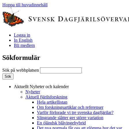
Hoppa till huvudinnehåll
Logga in
In English
Bli medlem
Sökformulär
Sök på webbplatsen
Aktuellt
Nyheter och kalender
Nyheter
Aktuell fjärilsforskning
Hela artikellistan
Om forskningsartiklar och referenser
Varför förlorade vi tre svenska dagfjärilar?
Slingrande slåtter ger större variation
En öländsk blåvingehybrid
Det nya normala får oss att glömma hur det var