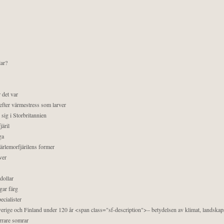
lar?
 det var
efter värmestress som larver
sig i Storbritannien
äril
ga
pärlemorfjärilens former
ver
dollar
gar färg
ecialister
 Sverige och Finland under 120 år <span class="sf-description">– betydelsen av klimat, landska
orrare somrar