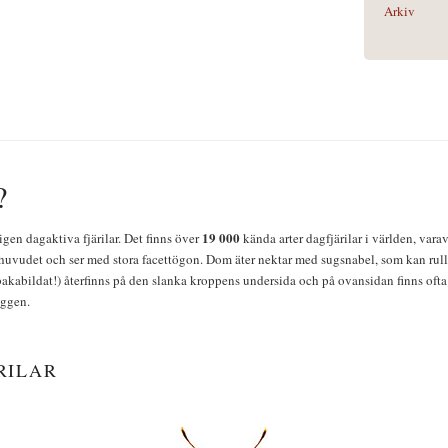
Arkiv
?
19 000
igen dagaktiva fjärilar. Det finns över
kända arter dagfjärilar i världen, vara
huvudet och ser med stora facettögon. Dom äter nektar med sugsnabel, som kan rulla
bakabildat!) återfinns på den slanka kroppens undersida och på ovansidan finns ofta 
yggen.
RILAR