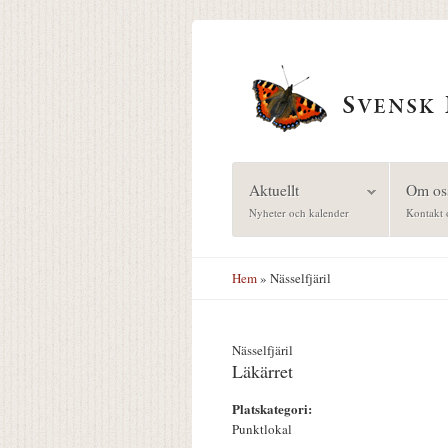
Hoppa till huvudinnehåll
Aktuellt
Om os
Nyheter och kalender
Kontakt 
Hem
» Nässelfjäril
Nässelfjäril
Läkärret
Platskategori:
Punktlokal