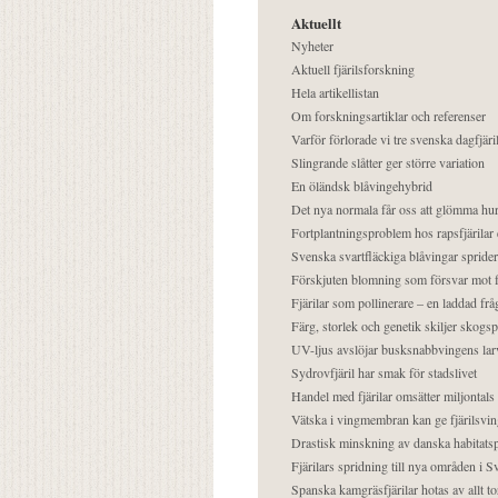
Aktuellt
Nyheter
Aktuell fjärilsforskning
Hela artikellistan
Om forskningsartiklar och referenser
Varför förlorade vi tre svenska dagfjäri
Slingrande slåtter ger större variation
En öländsk blåvingehybrid
Det nya normala får oss att glömma hur
Fortplantningsproblem hos rapsfjärilar 
Svenska svartfläckiga blåvingar sprider 
Förskjuten blomning som försvar mot fj
Fjärilar som pollinerare – en laddad frå
Färg, storlek och genetik skiljer skogs
UV-ljus avslöjar busksnabbvingens lar
Sydrovfjäril har smak för stadslivet
Handel med fjärilar omsätter miljontals 
Vätska i vingmembran kan ge fjärilsvin
Drastisk minskning av danska habitatsp
Fjärilars spridning till nya områden i
Spanska kamgräsfjärilar hotas av allt t