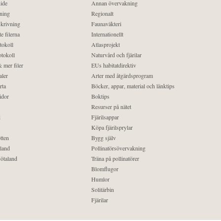
ide
Annan övervakning
ning
Regionalt
krivning
Faunaväkteri
e filerna
Internationellt
tokoll
Atlasprojekt
tokoll
Naturvård och fjärilar
 mer filer
EUs habitatdirektiv
aler
Arter med åtgärdsprogram
rta
Böcker, appar, material och länktips
idor
Boktips
Resurser på nätet
d
Fjärilsappar
Köpa fjärilsprylar
tten
Bygg själv
land
Pollinatörsövervakning
ötaland
Träna på pollinatörer
Blomflugor
Humlor
Solitärbin
Fjärilar