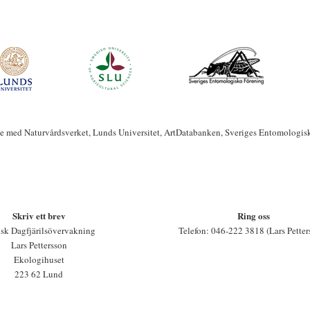
te med Naturvårdsverket, Lunds Universitet, ArtDatabanken, Sveriges Entomologis
Skriv ett brev
Ring oss
sk Dagfjärilsövervakning
Telefon: 046-222 3818 (Lars Petter
Lars Pettersson
Ekologihuset
223 62 Lund