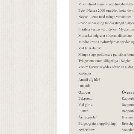
Mikroklimat avgör utvecklingshastighe
Bete i Natura 2000-områden hotar de v
Nektar – tema med många variationer
Snabb anpassning till dagslängd hjälper
Fjärilslarvernas värdväxter– Mycket 
Monarker migrerar söderut allt senare
Mindre kräsna sydrovfjärilar sprider si
Vad tittar du på?
Många slags pollinerare ger större bom
Två generationer påfågelöga i Belgien
Vackra fjärilar skyddas oftare än alldag
Kalender
Anmäl dig här!
Din sida
Om oss
Överva
Bakgrund
Rapport
Vad gör vi
Rapporte
Filmer
Rapporte
Årsrapporter
Hur gör
Biogeografisk uppföljning
Broschy
Nyhetsbrev
Metoder