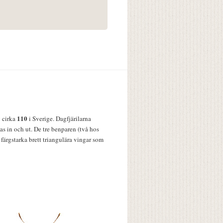
110
v cirka
i Sverige. Dagfjärilarna
s in och ut. De tre benparen (två hos
färgstarka brett triangulära vingar som