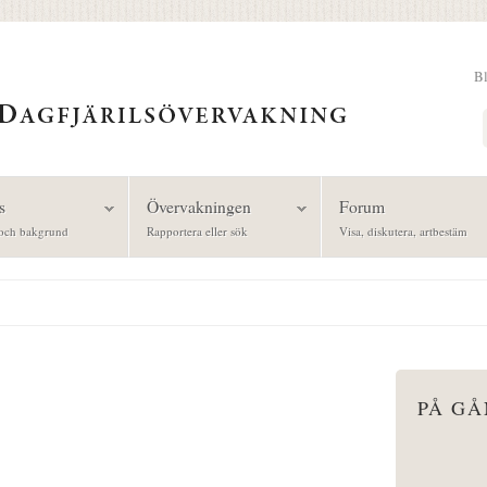
B
Sök
s
Övervakningen
Forum
och bakgrund
Rapportera eller sök
Visa, diskutera, artbestäm
PÅ G