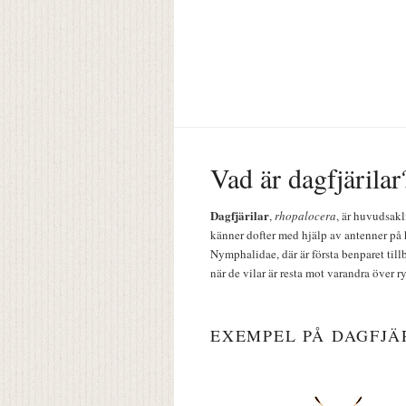
Vad är dagfjärilar
Dagfjärilar
,
rhopalocera
, är huvudsakl
känner dofter med hjälp av antenner på 
Nymphalidae, där är första benparet till
när de vilar är resta mot varandra över r
EXEMPEL PÅ DAGFJÄ