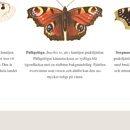
Påfågelöga
Sorgman
 i familjen
,
Inachis io
, art i familjen praktfjärilar.
t stor vit
Påfågelögat kännetecknas av tydliga blå
praktfjäri
r. Den är
ögonfläckar mot en rödbrun bakgrundsfärg. Fjärilen
med bred,
 hela landet
övervintrar som vuxen och därför kan den ses
och rutten
mycket tidigt på våren.