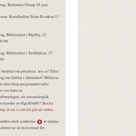
ring, Kulturens Östarp 28 juni
rsion, Konsthallen Norra Kvarken 11
rag, Biblioteket i Mjölby, 23
18:00
rag, Biblioteket i Trollhättan, 27
:30
vi berättar om projektet hos er? Eller
rag om fjärilar i allmänhet? Håller ni
tt sätta ihop programmet inför
n i en krets av
föreningen, ett entomologisk
ler kanske en fågelklubb?
Skicka
ring så ser vi om det går att ordna.
r märkta med symbolen
är sådana
tören tar ut en kostnad för.