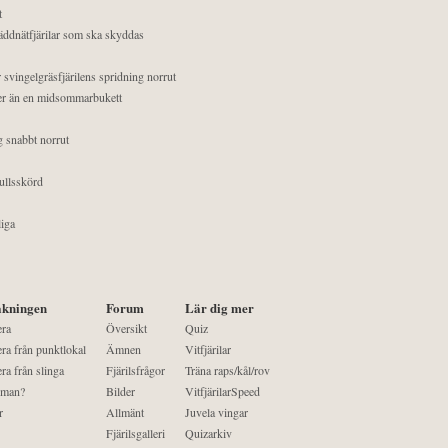
t
äddnätfjärilar som ska skyddas
 svingelgräsfjärilens spridning norrut
mer än en midsommarbukett
g snabbt norrut
ullsskörd
liga
kningen
Forum
Lär dig mer
era
Översikt
Quiz
ra från punktlokal
Ämnen
Vitfjärilar
ra från slinga
Fjärilsfrågor
Träna raps/kål/rov
 man?
Bilder
VitfjärilarSpeed
r
Allmänt
Juvela vingar
Fjärilsgalleri
Quizarkiv