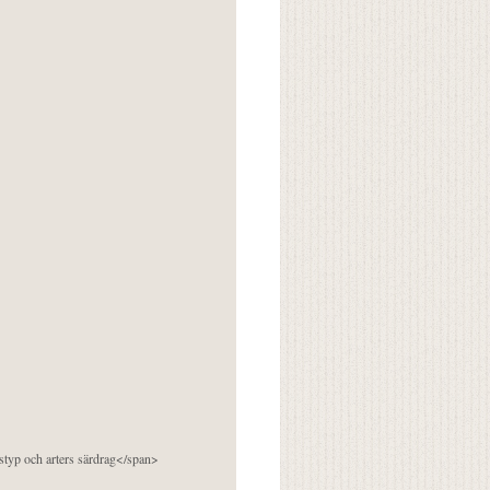
pstyp och arters särdrag</span>