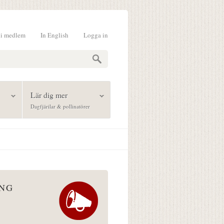
li medlem
In English
Logga in
formulär
Lär dig mer
Dagfjärilar & pollinatörer
ÅNG