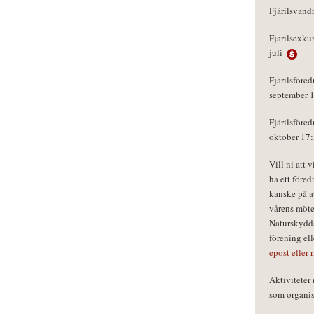
Fjärilsvand
Fjärilsexku
juli
Fjärilsföred
september 
Fjärilsföred
oktober 17
Vill ni att 
ha ett föred
kanske på a
vårens möte
Naturskydds
förening el
epost eller 
Aktivitete
som organisa