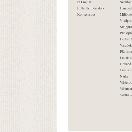
In English
Snabbgu
Butterfly Indicators
Handled
Kontakta oss
Miljöbes
Viktigast
Slingpro
Punktpro
Länkar &
Våra lok
Fjärilska
Lokala s
Gotland
Jämtlan
Närke
Västerbo
Västman
Västra G