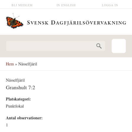
Hoppa till huvudinnehåll
BLI MEDLEM
IN ENGLISH
LOGGA IN
Sökformulär
Hem
» Nässelfjäril
Nässelfjäril
Granshult 7:2
Platskategori:
Punktlokal
Antal observationer:
1