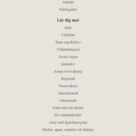
Allmänt
Fjärilsgalleri
Lär dig mer
Quiz
Vitfjärilar
Träna raps/kål/rov
VitfjärilarSpeed
Juvela vingar
Quizarkiv
Annan övervakning
Regionalt
Faunaväkteri
Internationellt
Atlasprojekt
Naturvård och fjärilar
EUs habitatdirektiv
Arter med åtgärdsprogram
Böcker, appar, material och länktips