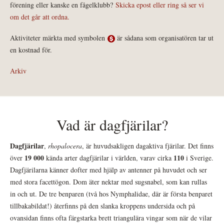
förening eller kanske en fågelklubb?
Skicka epost eller ring så ser vi
om det går att ordna.
Aktiviteter märkta med symbolen
är sådana som organisatören tar ut
en kostnad för.
Arkiv
Vad är dagfjärilar?
Dagfjärilar
,
rhopalocera
, är huvudsakligen dagaktiva fjärilar. Det finns
19 000
110
över
kända arter dagfjärilar i världen, varav cirka
i Sverige.
Dagfjärilarna känner dofter med hjälp av antenner på huvudet och ser
med stora facettögon. Dom äter nektar med sugsnabel, som kan rullas
in och ut. De tre benparen (två hos Nymphalidae, där är första benparet
tillbakabildat!) återfinns på den slanka kroppens undersida och på
ovansidan finns ofta färgstarka brett triangulära vingar som när de vilar