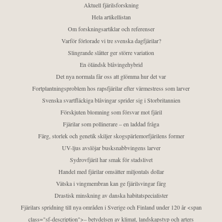
Aktuell fjärilsforskning
Hela artikellistan
Om forskningsartiklar och referenser
Varför förlorade vi tre svenska dagfjärilar?
Slingrande slåtter ger större variation
En öländsk blåvingehybrid
Det nya normala får oss att glömma hur det var
Fortplantningsproblem hos rapsfjärilar efter värmestress som larver
Svenska svartfläckiga blåvingar sprider sig i Storbritannien
Förskjuten blomning som försvar mot fjäril
Fjärilar som pollinerare – en laddad fråga
Färg, storlek och genetik skiljer skogspärlemorfjärilens former
UV-ljus avslöjar busksnabbvingens larver
Sydrovfjäril har smak för stadslivet
Handel med fjärilar omsätter miljontals dollar
Vätska i vingmembran kan ge fjärilsvingar färg
Drastisk minskning av danska habitatspecialister
Fjärilars spridning till nya områden i Sverige och Finland under 120 år <span
class="sf-description">– betydelsen av klimat, landskapstyp och arters