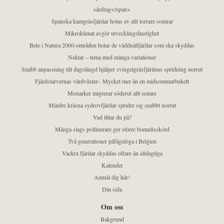
särdrag</span>
Spanska kamgräsfjärilar hotas av allt torrare somrar
Mikroklimat avgör utvecklingshastighet
Bete i Natura 2000-områden hotar de väddnätfjärilar som ska skyddas
Nektar – tema med många variationer
Snabb anpassning till dagslängd hjälper svingelgräsfjärilens spridning norrut
Fjärilslarvernas värdväxter– Mycket mer än en midsommarbukett
Monarker migrerar söderut allt senare
Mindre kräsna sydrovfjärilar sprider sig snabbt norrut
Vad tittar du på?
Många slags pollinerare ger större bomullsskörd
Två generationer påfågelöga i Belgien
Vackra fjärilar skyddas oftare än alldagliga
Kalender
Anmäl dig här!
Din sida
Om oss
Bakgrund