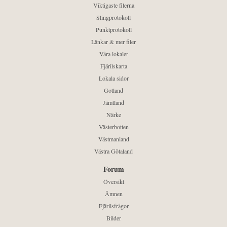
Viktigaste filerna
Slingprotokoll
Punktprotokoll
Länkar & mer filer
Våra lokaler
Fjärilskarta
Lokala sidor
Gotland
Jämtland
Närke
Västerbotten
Västmanland
Västra Götaland
Forum
Översikt
Ämnen
Fjärilsfrågor
Bilder