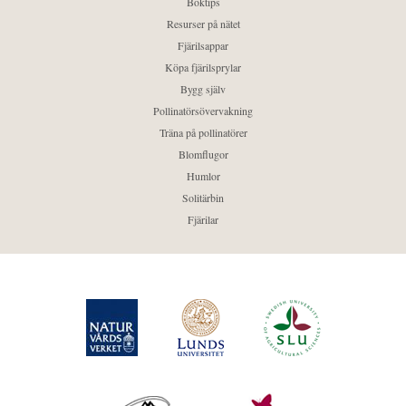
Boktips
Resurser på nätet
Fjärilsappar
Köpa fjärilsprylar
Bygg själv
Pollinatörsövervakning
Träna på pollinatörer
Blomflugor
Humlor
Solitärbin
Fjärilar