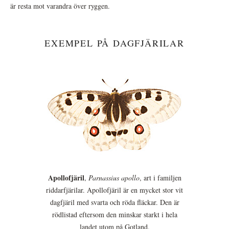
är resta mot varandra över ryggen.
EXEMPEL PÅ DAGFJÄRILAR
Apollofjäril
,
Parnassius apollo
, art i familjen
riddarfjärilar. Apollofjäril är en mycket stor vit
dagfjäril med svarta och röda fläckar. Den är
rödlistad eftersom den minskar starkt i hela
landet utom på Gotland.