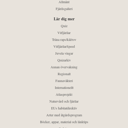
Allmänt
Fjärilsgalleri
Lär dig mer
Quiz
Vitfjärilar
Träna raps/kål/rov
VitfjärilarSpeed
Juvela vingar
Quizarkiv
Annan övervakning
Regionalt
Faunaväkteri
Internationellt
Atlasprojekt
Naturvård och fjärilar
EUs habitatdirektiv
Arter med åtgärdsprogram
Böcker, appar, material och länktips