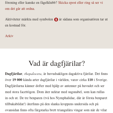
förening eller kanske en fågelklubb?
Skicka epost eller ring så ser vi
om det går att ordna.
Aktiviteter märkta med symbolen
är sådana som organisatören tar ut
en kostnad för.
Arkiv
Vad är dagfjärilar?
Dagfjärilar
,
rhopalocera
, är huvudsakligen dagaktiva fjärilar. Det finns
19 000
110
över
kända arter dagfjärilar i världen, varav cirka
i Sverige.
Dagfjärilarna känner dofter med hjälp av antenner på huvudet och ser
med stora facettögon. Dom äter nektar med sugsnabel, som kan rullas
in och ut. De tre benparen (två hos Nymphalidae, där är första benparet
tillbakabildat!) återfinns på den slanka kroppens undersida och på
ovansidan finns ofta färgstarka brett triangulära vingar som när de vilar