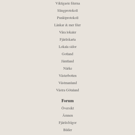
Viktigaste filerna
Slingprotokoll
Punktprotokoll
Länkar & mer filer
Våra lokaler
Fjärilskarta
Lokala sidor
Gotland
Jämtland
Närke
Västerbotten
Västmanland
Västra Götaland
Forum
Översikt
Ämnen
Fjärilsfrågor
Bilder