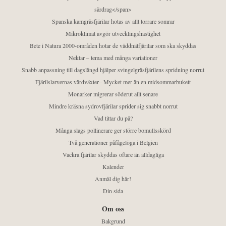
särdrag</span>
Spanska kamgräsfjärilar hotas av allt torrare somrar
Mikroklimat avgör utvecklingshastighet
Bete i Natura 2000-områden hotar de väddnätfjärilar som ska skyddas
Nektar – tema med många variationer
Snabb anpassning till dagslängd hjälper svingelgräsfjärilens spridning norrut
Fjärilslarvernas värdväxter– Mycket mer än en midsommarbukett
Monarker migrerar söderut allt senare
Mindre kräsna sydrovfjärilar sprider sig snabbt norrut
Vad tittar du på?
Många slags pollinerare ger större bomullsskörd
Två generationer påfågelöga i Belgien
Vackra fjärilar skyddas oftare än alldagliga
Kalender
Anmäl dig här!
Din sida
Om oss
Bakgrund