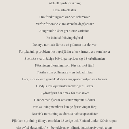
Aktuell fjärilsforskning
Hela artikellistan
Om forskningsartiklar och referenser
Varför förlorade vi tre svenska dagfjärilar?
Slingrande slåtter ger större variation
En öländsk blåvingehybrid
Det nya normala får oss att glömma hur det var
Fortplantningsproblem hos rapsfjärilar efter värmestress som larver
Svenska svartfläckiga blåvingar sprider sig i Storbritannien
Förskjuten blomning som försvar mot fjäril
Fjärilar som pollinerare – en laddad fråga
Färg, storlek och genetik skiljer skogspärlemorfjärilens former
UV-ljus avslöjar busksnabbvingens larver
Sydrovfjäril har smak för stadslivet
Handel med fjärilar omsätter miljontals dollar
Vätska i vingmembran kan ge fjärilsvingar färg
Drastisk minskning av danska habitatspecialister
Fjärilars spridning till nya områden i Sverige och Finland under 120 år <span
class="sf-description">– betydelsen av klimat, landskapstyp och arters