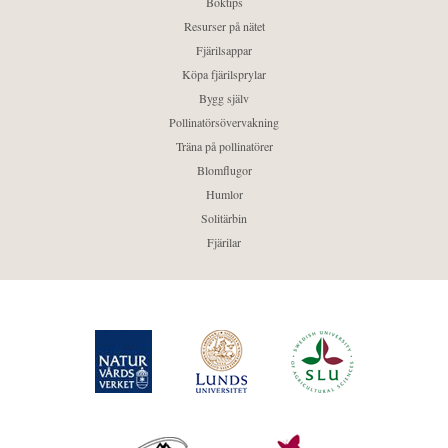
Boktips
Resurser på nätet
Fjärilsappar
Köpa fjärilsprylar
Bygg själv
Pollinatörsövervakning
Träna på pollinatörer
Blomflugor
Humlor
Solitärbin
Fjärilar