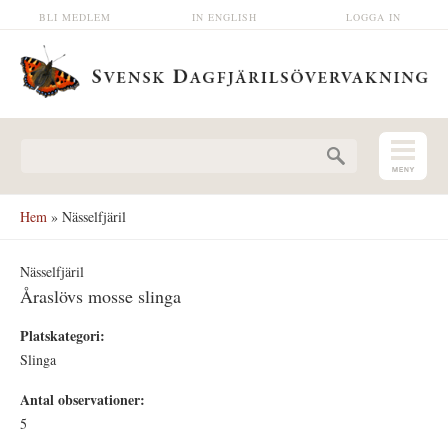
Hoppa till huvudinnehåll
BLI MEDLEM
IN ENGLISH
LOGGA IN
Sökformulär
Hem
» Nässelfjäril
Nässelfjäril
Åraslövs mosse slinga
Platskategori:
Slinga
Antal observationer:
5