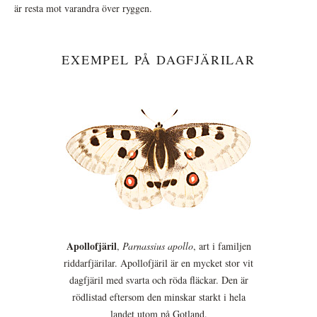
är resta mot varandra över ryggen.
EXEMPEL PÅ DAGFJÄRILAR
Apollofjäril
,
Parnassius apollo
, art i familjen
riddarfjärilar. Apollofjäril är en mycket stor vit
dagfjäril med svarta och röda fläckar. Den är
rödlistad eftersom den minskar starkt i hela
landet utom på Gotland.