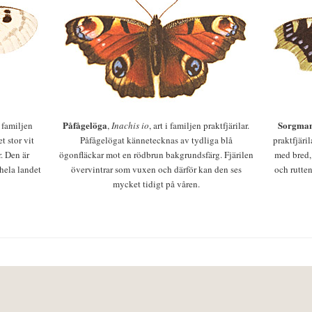
Påfågelöga
Sorgman
 i familjen
,
Inachis io
, art i familjen praktfjärilar.
t stor vit
Påfågelögat kännetecknas av tydliga blå
praktfjäri
r. Den är
ögonfläckar mot en rödbrun bakgrundsfärg. Fjärilen
med bred,
 hela landet
övervintrar som vuxen och därför kan den ses
och rutten
mycket tidigt på våren.