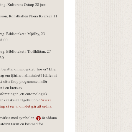
ring, Kulturens Östarp 28 juni
rsion, Konsthallen Norra Kvarken 11
rag, Biblioteket i Mjölby, 23
18:00
rag, Biblioteket i Trollhättan, 27
:30
vi berättar om projektet hos er? Eller
rag om fjärilar i allmänhet? Håller ni
tt sätta ihop programmet inför
n i en krets av
föreningen, ett entomologisk
ler kanske en fågelklubb?
Skicka
ring så ser vi om det går att ordna.
r märkta med symbolen
är sådana
tören tar ut en kostnad för.