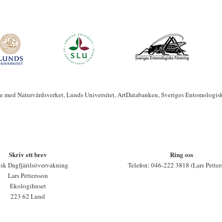
te med Naturvårdsverket, Lunds Universitet, ArtDatabanken, Sveriges Entomologis
Skriv ett brev
Ring oss
sk Dagfjärilsövervakning
Telefon: 046-222 3818 (Lars Petter
Lars Pettersson
Ekologihuset
223 62 Lund