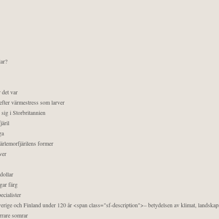
lar?
 det var
efter värmestress som larver
sig i Storbritannien
äril
ga
pärlemorfjärilens former
ver
dollar
gar färg
ecialister
 Sverige och Finland under 120 år <span class="sf-description">– betydelsen av klimat, landska
orrare somrar