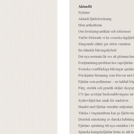
Aktuellt
Nyheter
Aktuell fjärilsforskning
Hela artikellistan
Om forskningsartiklar och referenser
Varför förlorade vi tre svenska dagfjäri
Slingrande slåtter ger större variation
En öländsk blåvingehybrid
Det nya normala får oss att glömma hur
Fortplantningsproblem hos rapsfjärilar 
Svenska svartfläckiga blåvingar sprider 
Förskjuten blomning som försvar mot fj
Fjärilar som pollinerare – en laddad frå
Färg, storlek och genetik skiljer skogs
UV-ljus avslöjar busksnabbvingens lar
Sydrovfjäril har smak för stadslivet
Handel med fjärilar omsätter miljontals 
Vätska i vingmembran kan ge fjärilsvin
Drastisk minskning av danska habitatsp
Fjärilars spridning till nya områden i
Spanska kamgräsfjärilar hotas av allt t