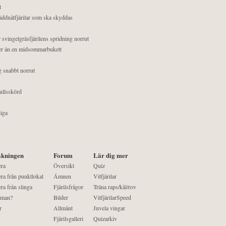
t
äddnätfjärilar som ska skyddas
 svingelgräsfjärilens spridning norrut
mer än en midsommarbukett
g snabbt norrut
ullsskörd
liga
kningen
Forum
Lär dig mer
era
Översikt
Quiz
ra från punktlokal
Ämnen
Vitfjärilar
ra från slinga
Fjärilsfrågor
Träna raps/kål/rov
 man?
Bilder
VitfjärilarSpeed
r
Allmänt
Juvela vingar
Fjärilsgalleri
Quizarkiv