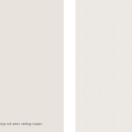
pstyp och arters särdrag</span>