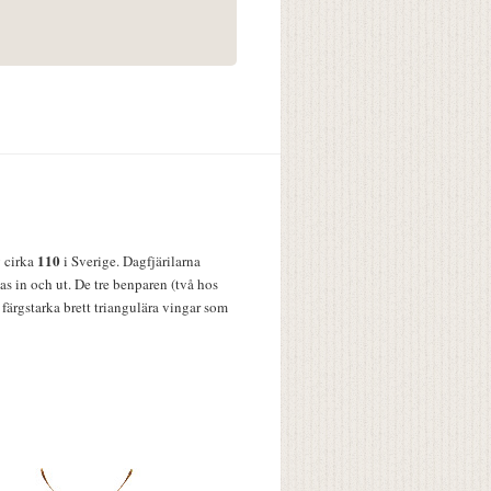
110
v cirka
i Sverige. Dagfjärilarna
s in och ut. De tre benparen (två hos
färgstarka brett triangulära vingar som