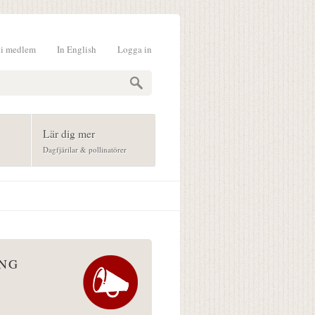
li medlem
In English
Logga in
formulär
Lär dig mer
Dagfjärilar & pollinatörer
ÅNG