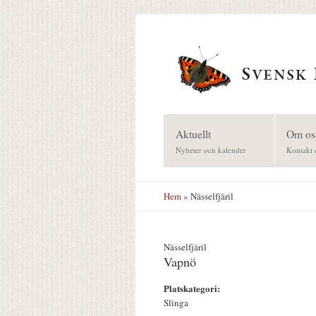
Hoppa till huvudinnehåll
Aktuellt
Om os
Nyheter och kalender
Kontakt 
Hem
» Nässelfjäril
Nässelfjäril
Vapnö
Platskategori:
Slinga