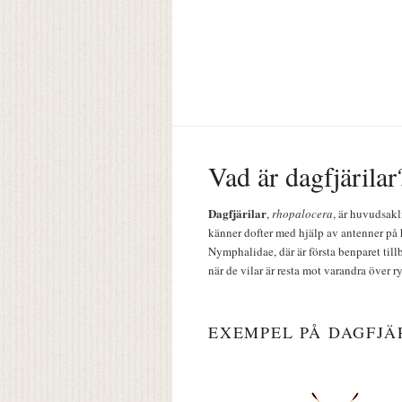
Vad är dagfjärilar
Dagfjärilar
,
rhopalocera
, är huvudsakl
känner dofter med hjälp av antenner på 
Nymphalidae, där är första benparet till
när de vilar är resta mot varandra över r
EXEMPEL PÅ DAGFJÄ