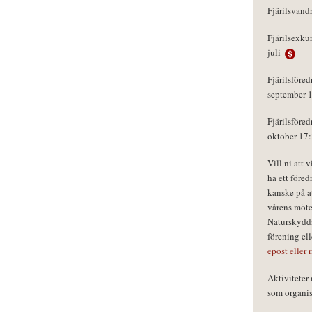
Fjärilsvand
Fjärilsexku
juli
Fjärilsföred
september 
Fjärilsföred
oktober 17
Vill ni att 
ha ett föred
kanske på a
vårens möte
Naturskydds
förening el
epost eller 
Aktivitete
som organisa