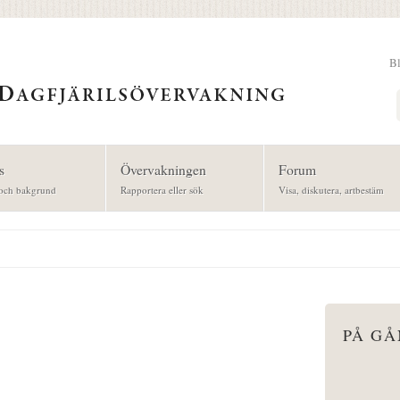
B
Sök
s
Övervakningen
Forum
och bakgrund
Rapportera eller sök
Visa, diskutera, artbestäm
PÅ G