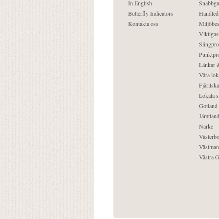
In English
Snabbgu
Butterfly Indicators
Handled
Kontakta oss
Miljöbes
Viktigast
Slingpro
Punktpro
Länkar &
Våra lok
Fjärilska
Lokala s
Gotland
Jämtlan
Närke
Västerbo
Västman
Västra G