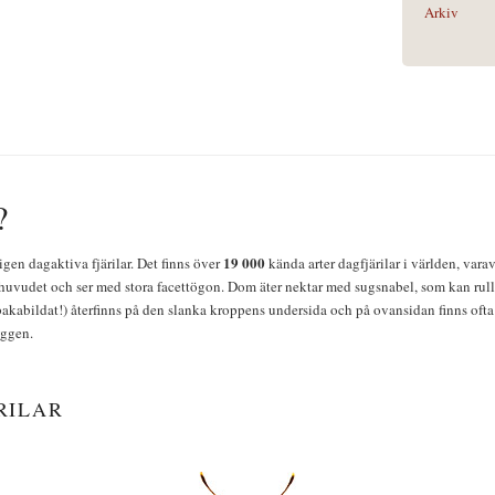
Arkiv
?
19 000
igen dagaktiva fjärilar. Det finns över
kända arter dagfjärilar i världen, vara
huvudet och ser med stora facettögon. Dom äter nektar med sugsnabel, som kan rulla
bakabildat!) återfinns på den slanka kroppens undersida och på ovansidan finns ofta 
yggen.
RILAR