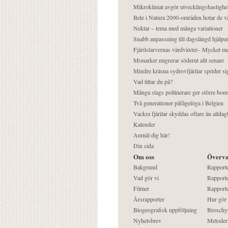
Mikroklimat avgör utvecklingshastighe
Bete i Natura 2000-områden hotar de v
Nektar – tema med många variationer
Snabb anpassning till dagslängd hjälper
Fjärilslarvernas värdväxter– Mycket 
Monarker migrerar söderut allt senare
Mindre kräsna sydrovfjärilar sprider si
Vad tittar du på?
Många slags pollinerare ger större bom
Två generationer påfågelöga i Belgien
Vackra fjärilar skyddas oftare än alldag
Kalender
Anmäl dig här!
Din sida
Om oss
Överva
Bakgrund
Rapport
Vad gör vi
Rapporte
Filmer
Rapporte
Årsrapporter
Hur gör
Biogeografisk uppföljning
Broschy
Nyhetsbrev
Metoder