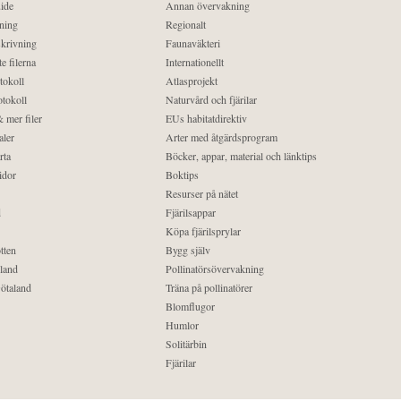
ide
Annan övervakning
ning
Regionalt
krivning
Faunaväkteri
e filerna
Internationellt
tokoll
Atlasprojekt
tokoll
Naturvård och fjärilar
 mer filer
EUs habitatdirektiv
aler
Arter med åtgärdsprogram
rta
Böcker, appar, material och länktips
idor
Boktips
Resurser på nätet
d
Fjärilsappar
Köpa fjärilsprylar
tten
Bygg själv
land
Pollinatörsövervakning
ötaland
Träna på pollinatörer
Blomflugor
Humlor
Solitärbin
Fjärilar