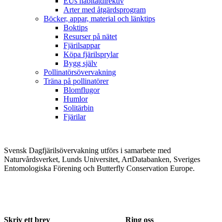
EUs habitatdirektiv
Arter med åtgärdsprogram
Böcker, appar, material och länktips
Boktips
Resurser på nätet
Fjärilsappar
Köpa fjärilsprylar
Bygg själv
Pollinatörsövervakning
Träna på pollinatörer
Blomflugor
Humlor
Solitärbin
Fjärilar
Svensk Dagfjärilsövervakning utförs i samarbete med
Naturvårdsverket, Lunds Universitet, ArtDatabanken, Sveriges
Entomologiska Förening och Butterfly Conservation Europe.
Skriv ett brev
Ring oss