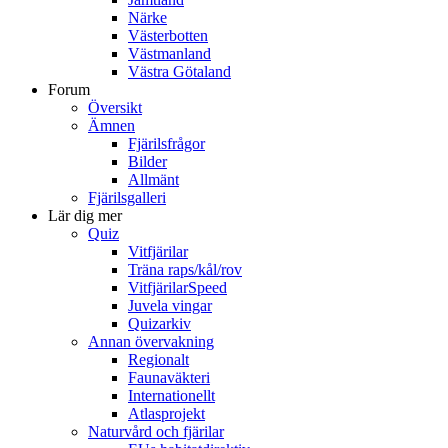
Närke
Västerbotten
Västmanland
Västra Götaland
Forum
Översikt
Ämnen
Fjärilsfrågor
Bilder
Allmänt
Fjärilsgalleri
Lär dig mer
Quiz
Vitfjärilar
Träna raps/kål/rov
VitfjärilarSpeed
Juvela vingar
Quizarkiv
Annan övervakning
Regionalt
Faunaväkteri
Internationellt
Atlasprojekt
Naturvård och fjärilar