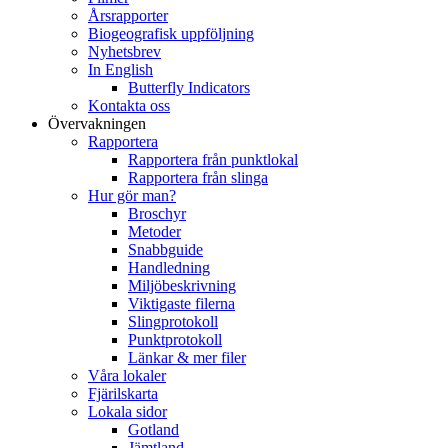
Årsrapporter
Biogeografisk uppföljning
Nyhetsbrev
In English
Butterfly Indicators
Kontakta oss
Övervakningen
Rapportera
Rapportera från punktlokal
Rapportera från slinga
Hur gör man?
Broschyr
Metoder
Snabbguide
Handledning
Miljöbeskrivning
Viktigaste filerna
Slingprotokoll
Punktprotokoll
Länkar & mer filer
Våra lokaler
Fjärilskarta
Lokala sidor
Gotland
Jämtland