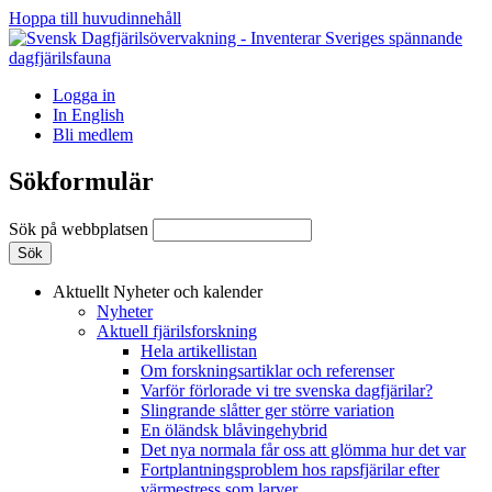
Hoppa till huvudinnehåll
Logga in
In English
Bli medlem
Sökformulär
Sök på webbplatsen
Aktuellt
Nyheter och kalender
Nyheter
Aktuell fjärilsforskning
Hela artikellistan
Om forskningsartiklar och referenser
Varför förlorade vi tre svenska dagfjärilar?
Slingrande slåtter ger större variation
En öländsk blåvingehybrid
Det nya normala får oss att glömma hur det var
Fortplantningsproblem hos rapsfjärilar efter
värmestress som larver