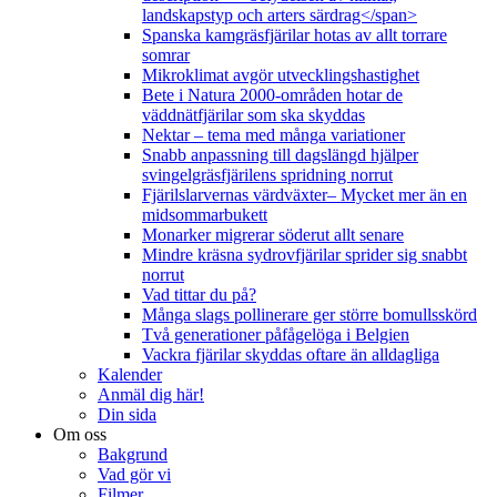
landskapstyp och arters särdrag</span>
Spanska kamgräsfjärilar hotas av allt torrare
somrar
Mikroklimat avgör utvecklingshastighet
Bete i Natura 2000-områden hotar de
väddnätfjärilar som ska skyddas
Nektar – tema med många variationer
Snabb anpassning till dagslängd hjälper
svingelgräsfjärilens spridning norrut
Fjärilslarvernas värdväxter– Mycket mer än en
midsommarbukett
Monarker migrerar söderut allt senare
Mindre kräsna sydrovfjärilar sprider sig snabbt
norrut
Vad tittar du på?
Många slags pollinerare ger större bomullsskörd
Två generationer påfågelöga i Belgien
Vackra fjärilar skyddas oftare än alldagliga
Kalender
Anmäl dig här!
Din sida
Om oss
Bakgrund
Vad gör vi
Filmer