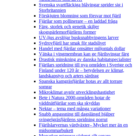
Svenska svartfläckiga blåvingar sprider sig i
Storbritannien
Förskjuten blomning som försvar mot fjäril
Fjärilar som pollinerare – en laddad fråga
Färg, storlek och genetik skiljer
skogspärlemorfjärilens former
UV-ljus avslöjar busksnabbvingens larver
Sydrovfjäril har smak för stadslivet
Handel med fjärilar omsätter miljontals dollar
Vätska i vingmembran kan ge fjärilsvingar färg
Drastisk minskning av danska habitatspecialister
Fjärilars spridning till nya områden i Sverige och
Finland under 120 år
– betydelsen av klimat,
landskapstyp och arters särdrag
Spanska kamgräsfjärilar hotas av allt torrare
somrar
Mikroklimat avgör utvecklingshastighet
Bete i Natura 2000-områden hotar de
väddnätfjärilar som ska skyddas
Nektar – tema med många variationer
Snabb anpassning till dagslängd hjälper
svingelgräsfjärilens spridning norrut
Fjärilslarvernas värdväxter– Mycket mer än en
midsommarbukett
Monarker migrerar söderut allt senare