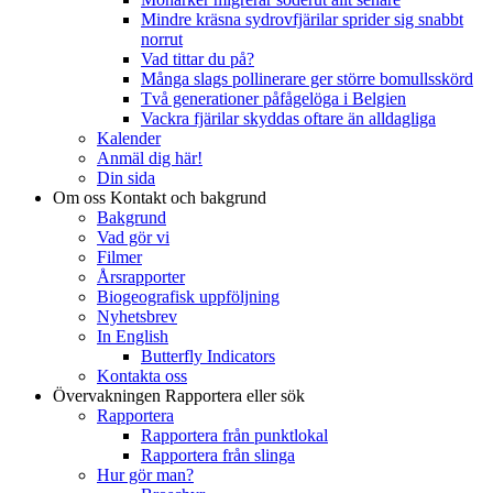
Mindre kräsna sydrovfjärilar sprider sig snabbt
norrut
Vad tittar du på?
Många slags pollinerare ger större bomullsskörd
Två generationer påfågelöga i Belgien
Vackra fjärilar skyddas oftare än alldagliga
Kalender
Anmäl dig här!
Din sida
Om oss
Kontakt och bakgrund
Bakgrund
Vad gör vi
Filmer
Årsrapporter
Biogeografisk uppföljning
Nyhetsbrev
In English
Butterfly Indicators
Kontakta oss
Övervakningen
Rapportera eller sök
Rapportera
Rapportera från punktlokal
Rapportera från slinga
Hur gör man?