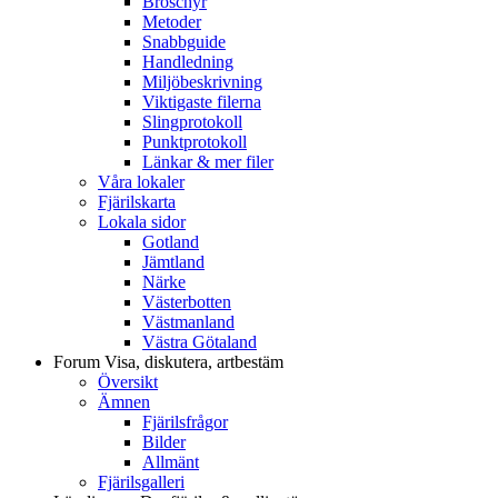
Broschyr
Metoder
Snabbguide
Handledning
Miljöbeskrivning
Viktigaste filerna
Slingprotokoll
Punktprotokoll
Länkar & mer filer
Våra lokaler
Fjärilskarta
Lokala sidor
Gotland
Jämtland
Närke
Västerbotten
Västmanland
Västra Götaland
Forum
Visa, diskutera, artbestäm
Översikt
Ämnen
Fjärilsfrågor
Bilder
Allmänt
Fjärilsgalleri