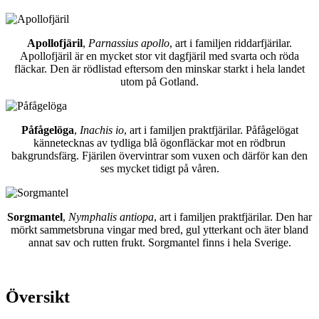
Apollofjäril
,
Parnassius apollo
, art i familjen riddarfjärilar.
Apollofjäril är en mycket stor vit dagfjäril med svarta och röda
fläckar. Den är rödlistad eftersom den minskar starkt i hela landet
utom på Gotland.
Påfågelöga
,
Inachis io
, art i familjen praktfjärilar. Påfågelögat
kännetecknas av tydliga blå ögonfläckar mot en rödbrun
bakgrundsfärg. Fjärilen övervintrar som vuxen och därför kan den
ses mycket tidigt på våren.
Sorgmantel
,
Nymphalis antiopa
, art i familjen praktfjärilar. Den har
mörkt sammetsbruna vingar med bred, gul ytterkant och äter bland
annat sav och rutten frukt. Sorgmantel finns i hela Sverige.
Översikt