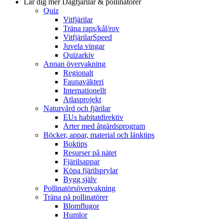
Lär dig mer
Dagfjärilar & pollinatörer
Quiz
Vitfjärilar
Träna raps/kål/rov
VitfjärilarSpeed
Juvela vingar
Quizarkiv
Annan övervakning
Regionalt
Faunaväkteri
Internationellt
Atlasprojekt
Naturvård och fjärilar
EUs habitatdirektiv
Arter med åtgärdsprogram
Böcker, appar, material och länktips
Boktips
Resurser på nätet
Fjärilsappar
Köpa fjärilsprylar
Bygg själv
Pollinatörsövervakning
Träna på pollinatörer
Blomflugor
Humlor