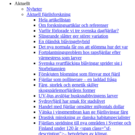
Aktuellt
Nyheter
Aktuell fjärilsforskning
Hela artikellistan
Om forskningsartiklar och referenser
Varför förlorade vi tre svenska dagfjärilar?
Slingrande slåtter ger större variation
En öländsk blåvingehybrid
Det nya normala får oss att glömma hur det var
Fortplantningsproblem hos rapsfjärilar efter
värmestress som larver
Svenska svartfläckiga blåvingar sprider sig i
Storbritannien
Förskjuten blomning som försvar mot fjäril
Fjärilar som pollinerare – en laddad fråga
Färg, storlek och genetik skiljer
skogspärlemorfjärilens former
UV-ljus avslöjar busksnabbvingens larver
Sydrovfjäril har smak för stadslivet
Handel med fjärilar omsätter miljontals dollar
Vätska i vingmembran kan ge fjärilsvingar färg
Drastisk minskning av danska habitatspecialister
Fjärilars spridning till nya områden i Sverige och
Finland under 120 år <span class="sf-
description">– betydelsen av klimat,