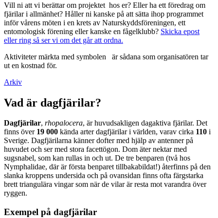
Vill ni att vi berättar om projektet hos er? Eller ha ett föredrag om
fjärilar i allmänhet? Håller ni kanske på att sätta ihop programmet
inför vårens möten i en krets av Naturskyddsföreningen, ett
entomologisk förening eller kanske en fågelklubb?
Skicka epost
eller ring så ser vi om det går att ordna.
Aktiviteter märkta med symbolen
är sådana som organisatören tar
ut en kostnad för.
Arkiv
Vad är dagfjärilar?
Dagfjärilar
,
rhopalocera
, är huvudsakligen dagaktiva fjärilar. Det
finns över
19 000
kända arter dagfjärilar i världen, varav cirka
110
i
Sverige. Dagfjärilarna känner dofter med hjälp av antenner på
huvudet och ser med stora facettögon. Dom äter nektar med
sugsnabel, som kan rullas in och ut. De tre benparen (två hos
Nymphalidae, där är första benparet tillbakabildat!) återfinns på den
slanka kroppens undersida och på ovansidan finns ofta färgstarka
brett triangulära vingar som när de vilar är resta mot varandra över
ryggen.
Exempel på dagfjärilar