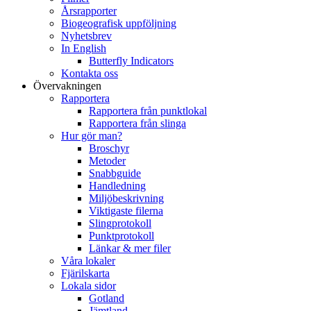
Årsrapporter
Biogeografisk uppföljning
Nyhetsbrev
In English
Butterfly Indicators
Kontakta oss
Övervakningen
Rapportera
Rapportera från punktlokal
Rapportera från slinga
Hur gör man?
Broschyr
Metoder
Snabbguide
Handledning
Miljöbeskrivning
Viktigaste filerna
Slingprotokoll
Punktprotokoll
Länkar & mer filer
Våra lokaler
Fjärilskarta
Lokala sidor
Gotland
Jämtland