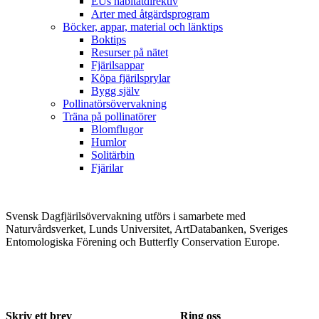
EUs habitatdirektiv
Arter med åtgärdsprogram
Böcker, appar, material och länktips
Boktips
Resurser på nätet
Fjärilsappar
Köpa fjärilsprylar
Bygg själv
Pollinatörsövervakning
Träna på pollinatörer
Blomflugor
Humlor
Solitärbin
Fjärilar
Svensk Dagfjärilsövervakning utförs i samarbete med
Naturvårdsverket, Lunds Universitet, ArtDatabanken, Sveriges
Entomologiska Förening och Butterfly Conservation Europe.
Skriv ett brev
Ring oss