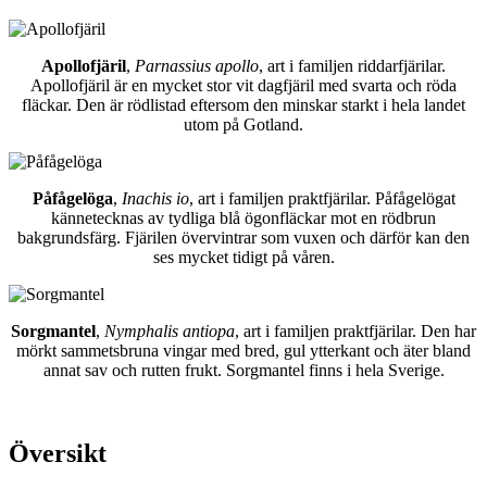
Apollofjäril
,
Parnassius apollo
, art i familjen riddarfjärilar.
Apollofjäril är en mycket stor vit dagfjäril med svarta och röda
fläckar. Den är rödlistad eftersom den minskar starkt i hela landet
utom på Gotland.
Påfågelöga
,
Inachis io
, art i familjen praktfjärilar. Påfågelögat
kännetecknas av tydliga blå ögonfläckar mot en rödbrun
bakgrundsfärg. Fjärilen övervintrar som vuxen och därför kan den
ses mycket tidigt på våren.
Sorgmantel
,
Nymphalis antiopa
, art i familjen praktfjärilar. Den har
mörkt sammetsbruna vingar med bred, gul ytterkant och äter bland
annat sav och rutten frukt. Sorgmantel finns i hela Sverige.
Översikt