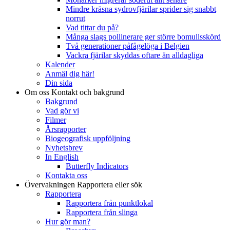
Mindre kräsna sydrovfjärilar sprider sig snabbt
norrut
Vad tittar du på?
Många slags pollinerare ger större bomullsskörd
Två generationer påfågelöga i Belgien
Vackra fjärilar skyddas oftare än alldagliga
Kalender
Anmäl dig här!
Din sida
Om oss
Kontakt och bakgrund
Bakgrund
Vad gör vi
Filmer
Årsrapporter
Biogeografisk uppföljning
Nyhetsbrev
In English
Butterfly Indicators
Kontakta oss
Övervakningen
Rapportera eller sök
Rapportera
Rapportera från punktlokal
Rapportera från slinga
Hur gör man?