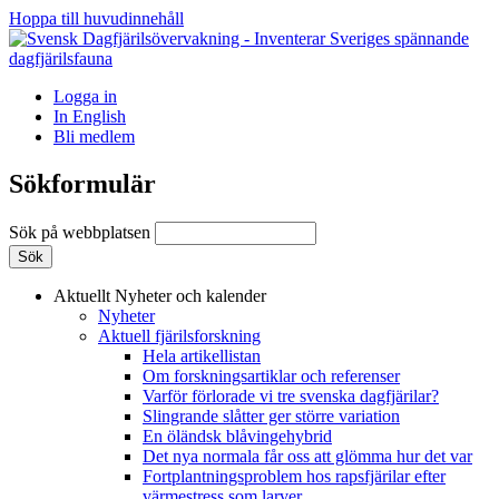
Hoppa till huvudinnehåll
Logga in
In English
Bli medlem
Sökformulär
Sök på webbplatsen
Aktuellt
Nyheter och kalender
Nyheter
Aktuell fjärilsforskning
Hela artikellistan
Om forskningsartiklar och referenser
Varför förlorade vi tre svenska dagfjärilar?
Slingrande slåtter ger större variation
En öländsk blåvingehybrid
Det nya normala får oss att glömma hur det var
Fortplantningsproblem hos rapsfjärilar efter
värmestress som larver