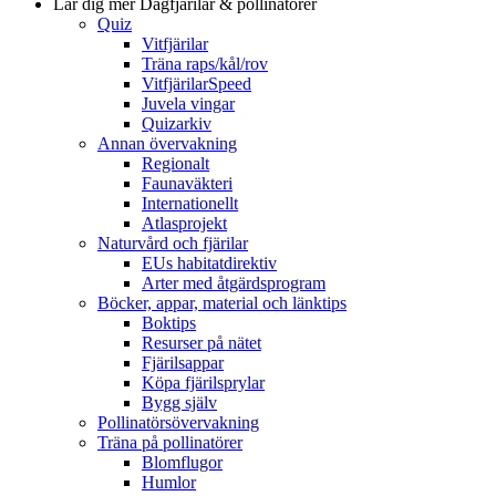
Lär dig mer
Dagfjärilar & pollinatörer
Quiz
Vitfjärilar
Träna raps/kål/rov
VitfjärilarSpeed
Juvela vingar
Quizarkiv
Annan övervakning
Regionalt
Faunaväkteri
Internationellt
Atlasprojekt
Naturvård och fjärilar
EUs habitatdirektiv
Arter med åtgärdsprogram
Böcker, appar, material och länktips
Boktips
Resurser på nätet
Fjärilsappar
Köpa fjärilsprylar
Bygg själv
Pollinatörsövervakning
Träna på pollinatörer
Blomflugor
Humlor