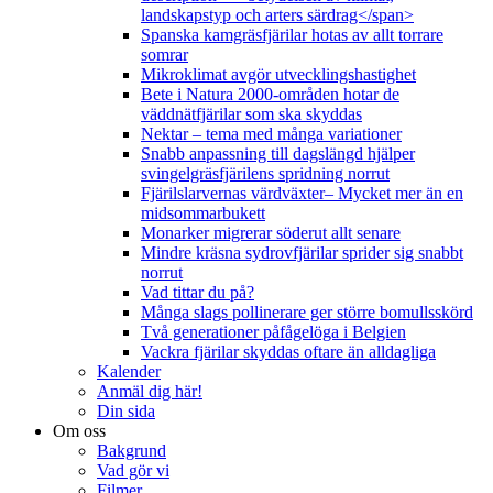
landskapstyp och arters särdrag</span>
Spanska kamgräsfjärilar hotas av allt torrare
somrar
Mikroklimat avgör utvecklingshastighet
Bete i Natura 2000-områden hotar de
väddnätfjärilar som ska skyddas
Nektar – tema med många variationer
Snabb anpassning till dagslängd hjälper
svingelgräsfjärilens spridning norrut
Fjärilslarvernas värdväxter– Mycket mer än en
midsommarbukett
Monarker migrerar söderut allt senare
Mindre kräsna sydrovfjärilar sprider sig snabbt
norrut
Vad tittar du på?
Många slags pollinerare ger större bomullsskörd
Två generationer påfågelöga i Belgien
Vackra fjärilar skyddas oftare än alldagliga
Kalender
Anmäl dig här!
Din sida
Om oss
Bakgrund
Vad gör vi
Filmer