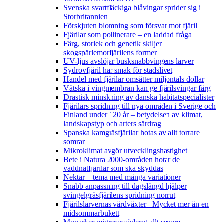
Svenska svartfläckiga blåvingar sprider sig i
Storbritannien
Förskjuten blomning som försvar mot fjäril
Fjärilar som pollinerare – en laddad fråga
Färg, storlek och genetik skiljer
skogspärlemorfjärilens former
UV-ljus avslöjar busksnabbvingens larver
Sydrovfjäril har smak för stadslivet
Handel med fjärilar omsätter miljontals dollar
Vätska i vingmembran kan ge fjärilsvingar färg
Drastisk minskning av danska habitatspecialister
Fjärilars spridning till nya områden i Sverige och
Finland under 120 år
– betydelsen av klimat,
landskapstyp och arters särdrag
Spanska kamgräsfjärilar hotas av allt torrare
somrar
Mikroklimat avgör utvecklingshastighet
Bete i Natura 2000-områden hotar de
väddnätfjärilar som ska skyddas
Nektar – tema med många variationer
Snabb anpassning till dagslängd hjälper
svingelgräsfjärilens spridning norrut
Fjärilslarvernas värdväxter– Mycket mer än en
midsommarbukett
Monarker migrerar söderut allt senare