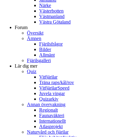
Närke
Västerbotten
Västmanland
Västra Götaland
Forum
Översikt
Ämnen
Fjärilsfrågor
Bilder
Allmänt
Fjärilsgalleri
Lär dig mer
Quiz
Vitfjärilar
Träna raps/kål/rov
VitfjärilarSpeed
Juvela vingar
Quizarkiv
Annan övervakning
Regionalt
Faunaväkteri
Internationellt
Atlasprojekt
Naturvård och fjärilar