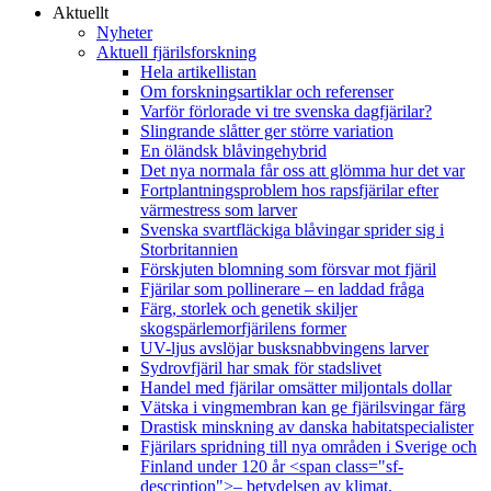
Aktuellt
Nyheter
Aktuell fjärilsforskning
Hela artikellistan
Om forskningsartiklar och referenser
Varför förlorade vi tre svenska dagfjärilar?
Slingrande slåtter ger större variation
En öländsk blåvingehybrid
Det nya normala får oss att glömma hur det var
Fortplantningsproblem hos rapsfjärilar efter
värmestress som larver
Svenska svartfläckiga blåvingar sprider sig i
Storbritannien
Förskjuten blomning som försvar mot fjäril
Fjärilar som pollinerare – en laddad fråga
Färg, storlek och genetik skiljer
skogspärlemorfjärilens former
UV-ljus avslöjar busksnabbvingens larver
Sydrovfjäril har smak för stadslivet
Handel med fjärilar omsätter miljontals dollar
Vätska i vingmembran kan ge fjärilsvingar färg
Drastisk minskning av danska habitatspecialister
Fjärilars spridning till nya områden i Sverige och
Finland under 120 år <span class="sf-
description">– betydelsen av klimat,