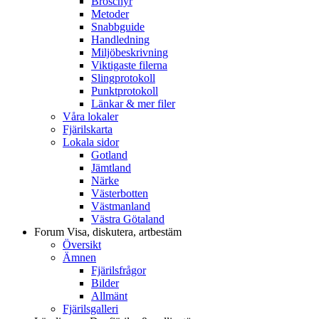
Broschyr
Metoder
Snabbguide
Handledning
Miljöbeskrivning
Viktigaste filerna
Slingprotokoll
Punktprotokoll
Länkar & mer filer
Våra lokaler
Fjärilskarta
Lokala sidor
Gotland
Jämtland
Närke
Västerbotten
Västmanland
Västra Götaland
Forum
Visa, diskutera, artbestäm
Översikt
Ämnen
Fjärilsfrågor
Bilder
Allmänt
Fjärilsgalleri