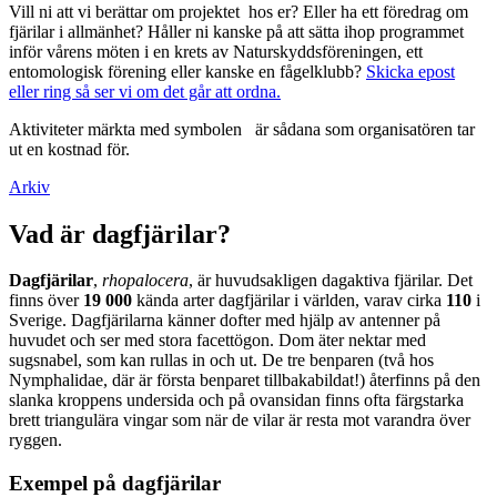
Vill ni att vi berättar om projektet hos er? Eller ha ett föredrag om
fjärilar i allmänhet? Håller ni kanske på att sätta ihop programmet
inför vårens möten i en krets av Naturskyddsföreningen, ett
entomologisk förening eller kanske en fågelklubb?
Skicka epost
eller ring så ser vi om det går att ordna.
Aktiviteter märkta med symbolen
är sådana som organisatören tar
ut en kostnad för.
Arkiv
Vad är dagfjärilar?
Dagfjärilar
,
rhopalocera
, är huvudsakligen dagaktiva fjärilar. Det
finns över
19 000
kända arter dagfjärilar i världen, varav cirka
110
i
Sverige. Dagfjärilarna känner dofter med hjälp av antenner på
huvudet och ser med stora facettögon. Dom äter nektar med
sugsnabel, som kan rullas in och ut. De tre benparen (två hos
Nymphalidae, där är första benparet tillbakabildat!) återfinns på den
slanka kroppens undersida och på ovansidan finns ofta färgstarka
brett triangulära vingar som när de vilar är resta mot varandra över
ryggen.
Exempel på dagfjärilar