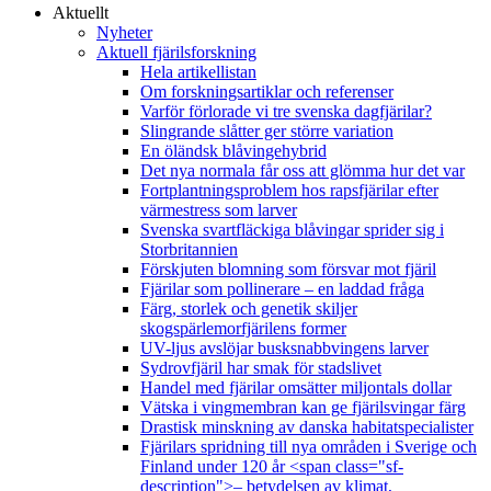
Aktuellt
Nyheter
Aktuell fjärilsforskning
Hela artikellistan
Om forskningsartiklar och referenser
Varför förlorade vi tre svenska dagfjärilar?
Slingrande slåtter ger större variation
En öländsk blåvingehybrid
Det nya normala får oss att glömma hur det var
Fortplantningsproblem hos rapsfjärilar efter
värmestress som larver
Svenska svartfläckiga blåvingar sprider sig i
Storbritannien
Förskjuten blomning som försvar mot fjäril
Fjärilar som pollinerare – en laddad fråga
Färg, storlek och genetik skiljer
skogspärlemorfjärilens former
UV-ljus avslöjar busksnabbvingens larver
Sydrovfjäril har smak för stadslivet
Handel med fjärilar omsätter miljontals dollar
Vätska i vingmembran kan ge fjärilsvingar färg
Drastisk minskning av danska habitatspecialister
Fjärilars spridning till nya områden i Sverige och
Finland under 120 år <span class="sf-
description">– betydelsen av klimat,