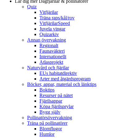
Lär dig mer
Dagfjärilar & pollinatörer
Quiz
Vitfjärilar
Träna raps/kål/rov
VitfjärilarSpeed
Juvela vingar
Quizarkiv
Annan övervakning
Regionalt
Faunaväkteri
Internationellt
Atlasprojekt
Naturvård och fjärilar
EUs habitatdirektiv
Arter med åtgärdsprogram
Böcker, appar, material och länktips
Boktips
Resurser på nätet
Fjärilsappar
Köpa fjärilsprylar
Bygg själv
Pollinatörsövervakning
Träna på pollinatörer
Blomflugor
Humlor