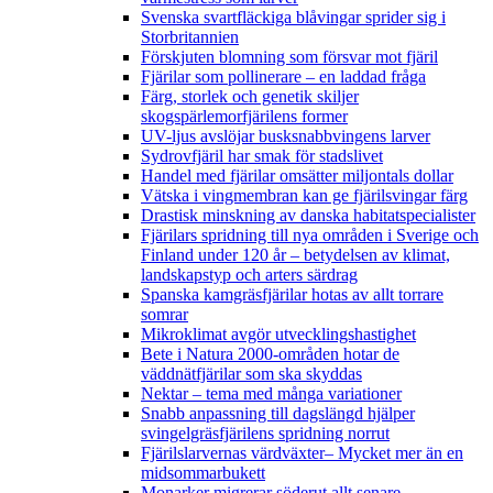
Svenska svartfläckiga blåvingar sprider sig i
Storbritannien
Förskjuten blomning som försvar mot fjäril
Fjärilar som pollinerare – en laddad fråga
Färg, storlek och genetik skiljer
skogspärlemorfjärilens former
UV-ljus avslöjar busksnabbvingens larver
Sydrovfjäril har smak för stadslivet
Handel med fjärilar omsätter miljontals dollar
Vätska i vingmembran kan ge fjärilsvingar färg
Drastisk minskning av danska habitatspecialister
Fjärilars spridning till nya områden i Sverige och
Finland under 120 år
– betydelsen av klimat,
landskapstyp och arters särdrag
Spanska kamgräsfjärilar hotas av allt torrare
somrar
Mikroklimat avgör utvecklingshastighet
Bete i Natura 2000-områden hotar de
väddnätfjärilar som ska skyddas
Nektar – tema med många variationer
Snabb anpassning till dagslängd hjälper
svingelgräsfjärilens spridning norrut
Fjärilslarvernas värdväxter– Mycket mer än en
midsommarbukett
Monarker migrerar söderut allt senare