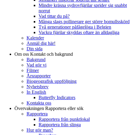
Mindre kräsna sydrovfjärilar sprider sig snabbt
norrut
Vad tittar du på?
Många slags pollinerare ger större bomullsskörd
Två generationer påfågelöga i Belgien
Vackra fjärilar skyddas oftare än alldagliga
Kalender
Anmäl dig här!
Din sida
Om oss
Kontakt och bakgrund
Bakgrund
Vad gör vi
Filmer
Årsrapporter
Biogeografisk uppföljning
Nyhetsbrev
In English
Butterfly Indicators
Kontakta oss
Övervakningen
Rapportera eller sök
Rapportera
Rapportera från punktlokal
Rapportera från slinga
Hur gör man?