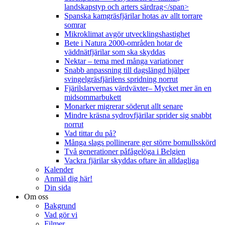
landskapstyp och arters särdrag</span>
Spanska kamgräsfjärilar hotas av allt torrare
somrar
Mikroklimat avgör utvecklingshastighet
Bete i Natura 2000-områden hotar de
väddnätfjärilar som ska skyddas
Nektar – tema med många variationer
Snabb anpassning till dagslängd hjälper
svingelgräsfjärilens spridning norrut
Fjärilslarvernas värdväxter– Mycket mer än en
midsommarbukett
Monarker migrerar söderut allt senare
Mindre kräsna sydrovfjärilar sprider sig snabbt
norrut
Vad tittar du på?
Många slags pollinerare ger större bomullsskörd
Två generationer påfågelöga i Belgien
Vackra fjärilar skyddas oftare än alldagliga
Kalender
Anmäl dig här!
Din sida
Om oss
Bakgrund
Vad gör vi
Filmer