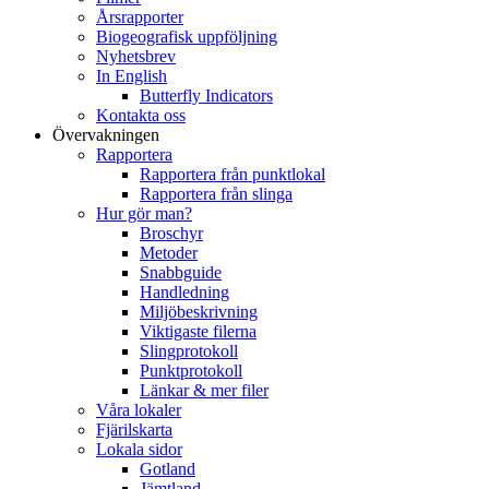
Årsrapporter
Biogeografisk uppföljning
Nyhetsbrev
In English
Butterfly Indicators
Kontakta oss
Övervakningen
Rapportera
Rapportera från punktlokal
Rapportera från slinga
Hur gör man?
Broschyr
Metoder
Snabbguide
Handledning
Miljöbeskrivning
Viktigaste filerna
Slingprotokoll
Punktprotokoll
Länkar & mer filer
Våra lokaler
Fjärilskarta
Lokala sidor
Gotland
Jämtland