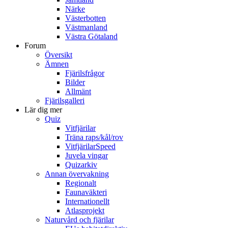
Närke
Västerbotten
Västmanland
Västra Götaland
Forum
Översikt
Ämnen
Fjärilsfrågor
Bilder
Allmänt
Fjärilsgalleri
Lär dig mer
Quiz
Vitfjärilar
Träna raps/kål/rov
VitfjärilarSpeed
Juvela vingar
Quizarkiv
Annan övervakning
Regionalt
Faunaväkteri
Internationellt
Atlasprojekt
Naturvård och fjärilar