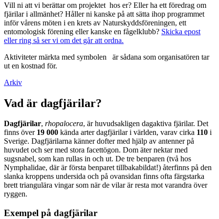
Vill ni att vi berättar om projektet hos er? Eller ha ett föredrag om
fjärilar i allmänhet? Håller ni kanske på att sätta ihop programmet
inför vårens möten i en krets av Naturskyddsföreningen, ett
entomologisk förening eller kanske en fågelklubb?
Skicka epost
eller ring så ser vi om det går att ordna.
Aktiviteter märkta med symbolen
är sådana som organisatören tar
ut en kostnad för.
Arkiv
Vad är dagfjärilar?
Dagfjärilar
,
rhopalocera
, är huvudsakligen dagaktiva fjärilar. Det
finns över
19 000
kända arter dagfjärilar i världen, varav cirka
110
i
Sverige. Dagfjärilarna känner dofter med hjälp av antenner på
huvudet och ser med stora facettögon. Dom äter nektar med
sugsnabel, som kan rullas in och ut. De tre benparen (två hos
Nymphalidae, där är första benparet tillbakabildat!) återfinns på den
slanka kroppens undersida och på ovansidan finns ofta färgstarka
brett triangulära vingar som när de vilar är resta mot varandra över
ryggen.
Exempel på dagfjärilar