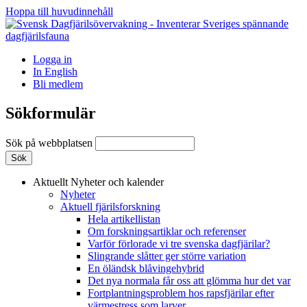
Hoppa till huvudinnehåll
Logga in
In English
Bli medlem
Sökformulär
Sök på webbplatsen
Aktuellt
Nyheter och kalender
Nyheter
Aktuell fjärilsforskning
Hela artikellistan
Om forskningsartiklar och referenser
Varför förlorade vi tre svenska dagfjärilar?
Slingrande slåtter ger större variation
En öländsk blåvingehybrid
Det nya normala får oss att glömma hur det var
Fortplantningsproblem hos rapsfjärilar efter
värmestress som larver