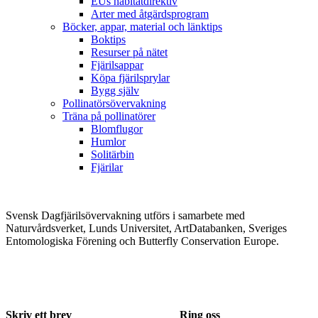
EUs habitatdirektiv
Arter med åtgärdsprogram
Böcker, appar, material och länktips
Boktips
Resurser på nätet
Fjärilsappar
Köpa fjärilsprylar
Bygg själv
Pollinatörsövervakning
Träna på pollinatörer
Blomflugor
Humlor
Solitärbin
Fjärilar
Svensk Dagfjärilsövervakning utförs i samarbete med
Naturvårdsverket, Lunds Universitet, ArtDatabanken, Sveriges
Entomologiska Förening och Butterfly Conservation Europe.
Skriv ett brev
Ring oss