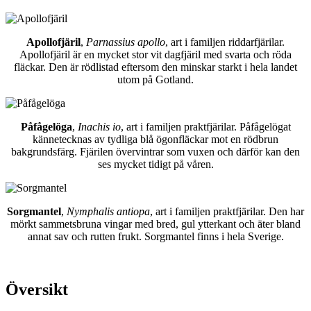
Apollofjäril
,
Parnassius apollo
, art i familjen riddarfjärilar.
Apollofjäril är en mycket stor vit dagfjäril med svarta och röda
fläckar. Den är rödlistad eftersom den minskar starkt i hela landet
utom på Gotland.
Påfågelöga
,
Inachis io
, art i familjen praktfjärilar. Påfågelögat
kännetecknas av tydliga blå ögonfläckar mot en rödbrun
bakgrundsfärg. Fjärilen övervintrar som vuxen och därför kan den
ses mycket tidigt på våren.
Sorgmantel
,
Nymphalis antiopa
, art i familjen praktfjärilar. Den har
mörkt sammetsbruna vingar med bred, gul ytterkant och äter bland
annat sav och rutten frukt. Sorgmantel finns i hela Sverige.
Översikt