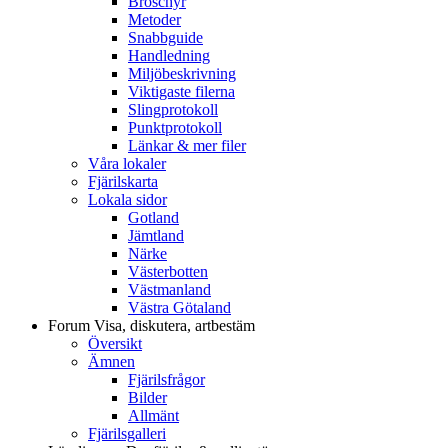
Broschyr
Metoder
Snabbguide
Handledning
Miljöbeskrivning
Viktigaste filerna
Slingprotokoll
Punktprotokoll
Länkar & mer filer
Våra lokaler
Fjärilskarta
Lokala sidor
Gotland
Jämtland
Närke
Västerbotten
Västmanland
Västra Götaland
Forum
Visa, diskutera, artbestäm
Översikt
Ämnen
Fjärilsfrågor
Bilder
Allmänt
Fjärilsgalleri