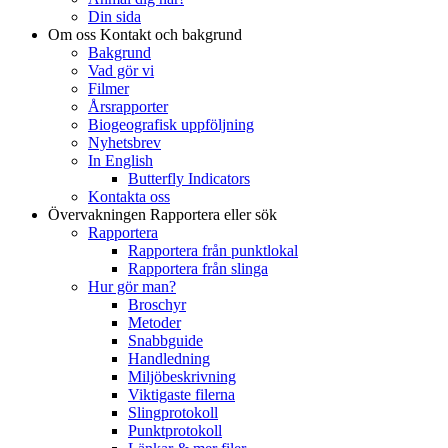
Din sida
Om oss
Kontakt och bakgrund
Bakgrund
Vad gör vi
Filmer
Årsrapporter
Biogeografisk uppföljning
Nyhetsbrev
In English
Butterfly Indicators
Kontakta oss
Övervakningen
Rapportera eller sök
Rapportera
Rapportera från punktlokal
Rapportera från slinga
Hur gör man?
Broschyr
Metoder
Snabbguide
Handledning
Miljöbeskrivning
Viktigaste filerna
Slingprotokoll
Punktprotokoll