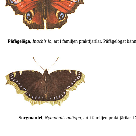
Påfågelöga
,
Inachis io
, art i familjen praktfjärilar. Påfågelögat 
Sorgmantel
,
Nymphalis antiopa
, art i familjen praktfjärila