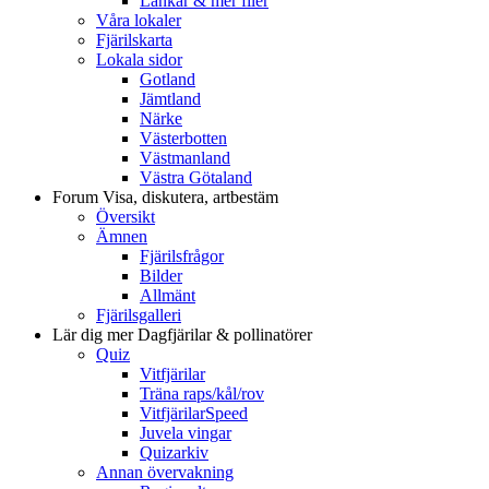
Länkar & mer filer
Våra lokaler
Fjärilskarta
Lokala sidor
Gotland
Jämtland
Närke
Västerbotten
Västmanland
Västra Götaland
Forum
Visa, diskutera, artbestäm
Översikt
Ämnen
Fjärilsfrågor
Bilder
Allmänt
Fjärilsgalleri
Lär dig mer
Dagfjärilar & pollinatörer
Quiz
Vitfjärilar
Träna raps/kål/rov
VitfjärilarSpeed
Juvela vingar
Quizarkiv
Annan övervakning