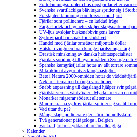
Fortplantningsproblem hos rapsfjärilar efter värmes
Svenska svartfläckiga blåvingar sprider sig i Storb
Förskjuten blomning som försvar mot fjäril
Fjärilar som pollinerare – en laddad fråga
Färg, storlek och genetik skiljer skogspärlemorfjär
UV-ljus avslöjar busksnabbvingens larver
Sydrovfjäril har smak för stadslivet
Handel med fjärilar omsätter miljontals dollar
Vätska i vingmembran kan ge fjärilsvingar färg
Drastisk minskning av danska habitatspecialister
Fjärilars spridning till nya områden i Sverige och
Spanska kamgräsfjärilar hotas av allt torrare somra
Mikroklimat avgör utvecklingshastighet
Bete i Natura 2000-områden hotar de väddnätfjäri
Nektar – tema med många variationer
Snabb anpassning till dagslängd hjälper svingelgräs
Fjärilslarvernas värdväxter– Mycket mer än en m
Monarker migrerar söderut allt senare
Mindre kräsna sydrovfjärilar sprider sig snabbt nor
Vad tittar du på?
Många slags pollinerare ger större bomullsskörd
Två generationer påfågelöga i Belgien
Vackra fjärilar skyddas oftare än alldagliga
Kalender
Anmäl dig här!