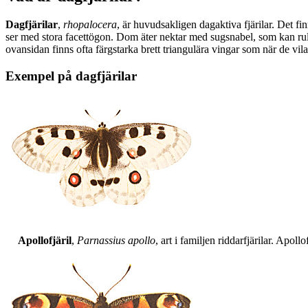
Dagfjärilar
,
rhopalocera
, är huvudsakligen dagaktiva fjärilar. Det fi
ser med stora facettögon. Dom äter nektar med sugsnabel, som kan rull
ovansidan finns ofta färgstarka brett triangulära vingar som när de vil
Exempel på dagfjärilar
Apollofjäril
,
Parnassius apollo
, art i familjen riddarfjärilar. Apol