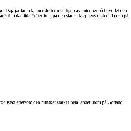
ge. Dagfjärilarna känner dofter med hjälp av antenner på huvudet och
ret tillbakabildat!) återfinns på den slanka kroppens undersida och på
är rödlistad eftersom den minskar starkt i hela landet utom på Gotland.