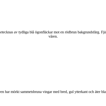
kännetecknas av tydliga blå ögonfläckar mot en rödbrun bakgrundsfärg. Fj
våren.
r. Den har mörkt sammetsbruna vingar med bred, gul ytterkant och äter bla