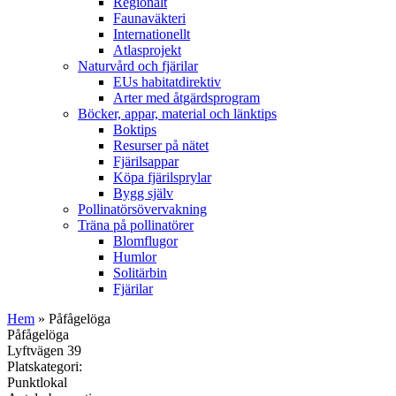
Regionalt
Faunaväkteri
Internationellt
Atlasprojekt
Naturvård och fjärilar
EUs habitatdirektiv
Arter med åtgärdsprogram
Böcker, appar, material och länktips
Boktips
Resurser på nätet
Fjärilsappar
Köpa fjärilsprylar
Bygg själv
Pollinatörsövervakning
Träna på pollinatörer
Blomflugor
Humlor
Solitärbin
Fjärilar
Hem
» Påfågelöga
Påfågelöga
Lyftvägen 39
Platskategori:
Punktlokal