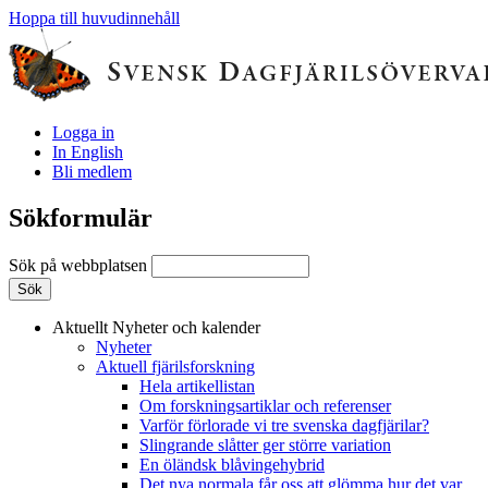
Hoppa till huvudinnehåll
Logga in
In English
Bli medlem
Sökformulär
Sök på webbplatsen
Aktuellt
Nyheter och kalender
Nyheter
Aktuell fjärilsforskning
Hela artikellistan
Om forskningsartiklar och referenser
Varför förlorade vi tre svenska dagfjärilar?
Slingrande slåtter ger större variation
En öländsk blåvingehybrid
Det nya normala får oss att glömma hur det var