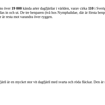
nns över
19 000
kända arter dagfjärilar i världen, varav cirka
110
i Sveri
as in och ut. De tre benparen (två hos Nymphalidae, där är första benpa
ar är resta mot varandra över ryggen.
lofjäril är en mycket stor vit dagfjäril med svarta och röda fläckar. Den 