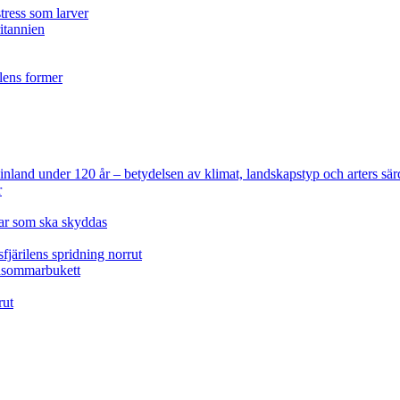
tress som larver
ritannien
ilens former
 Finland under 120 år
– betydelsen av klimat, landskapstyp och arters sär
r
lar som ska skyddas
fjärilens spridning norrut
idsommarbukett
rut