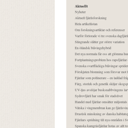
Aktuellt
Nyheter
Aktuell fjärilsforskning
Hela artikellistan
Om forskningsartiklar och referenser
Varför förlorade vi tre svenska dagfjäri
Slingrande slåtter ger större variation
En öländsk blåvingehybrid
Det nya normala får oss att glömma hur
Fortplantningsproblem hos rapsfjärilar 
Svenska svartfläckiga blåvingar sprider 
Förskjuten blomning som försvar mot fj
Fjärilar som pollinerare – en laddad frå
Färg, storlek och genetik skiljer skogs
UV-ljus avslöjar busksnabbvingens lar
Sydrovfjäril har smak för stadslivet
Handel med fjärilar omsätter miljontals 
Vätska i vingmembran kan ge fjärilsvin
Drastisk minskning av danska habitatsp
Fjärilars spridning till nya områden i
Spanska kamgräsfjärilar hotas av allt t