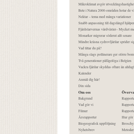
Mikroklimat avgör utvecklingshastighe
Bete i Natura 2000-områden hotar de v
Nektar – tema med många variationer
Snabb anpassning till dagslängd hjälper
Fjärilslarvernas värdväxter– Mycket 
Monarker migrerar söderut allt senare
Mindre kräsna sydrovfjärilar sprider si
Vad tittar du på?
Många slags pollinerare ger större bom
Två generationer påfågelöga i Belgien
Vackra fjärilar skyddas oftare än alldag
Kalender
Anmäl dig här!
Din sida
Om oss
Överva
Bakgrund
Rapport
Vad gör vi
Rapporte
Filmer
Rapporte
Årsrapporter
Hur gör
Biogeografisk uppföljning
Broschy
Nyhetsbrev
Metoder