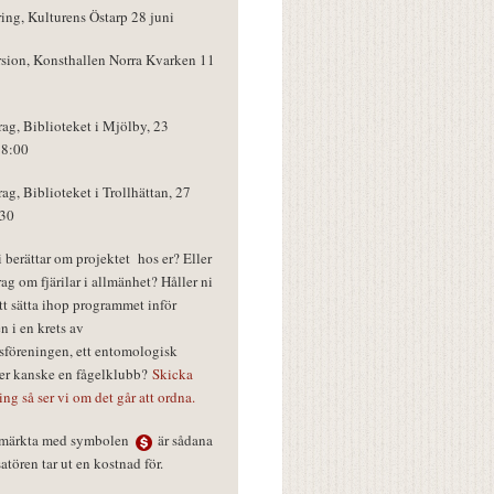
ring, Kulturens Östarp 28 juni
rsion, Konsthallen Norra Kvarken 11
rag, Biblioteket i Mjölby, 23
18:00
rag, Biblioteket i Trollhättan, 27
:30
vi berättar om projektet hos er? Eller
rag om fjärilar i allmänhet? Håller ni
tt sätta ihop programmet inför
n i en krets av
föreningen, ett entomologisk
ler kanske en fågelklubb?
Skicka
ring så ser vi om det går att ordna.
r märkta med symbolen
är sådana
tören tar ut en kostnad för.