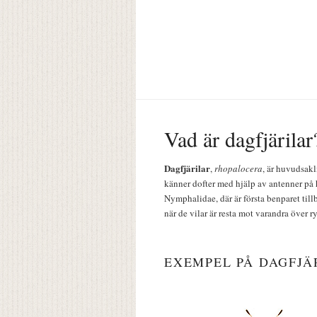
Vad är dagfjärilar
Dagfjärilar
,
rhopalocera
, är huvudsakl
känner dofter med hjälp av antenner på 
Nymphalidae, där är första benparet till
när de vilar är resta mot varandra över r
EXEMPEL PÅ DAGFJÄ