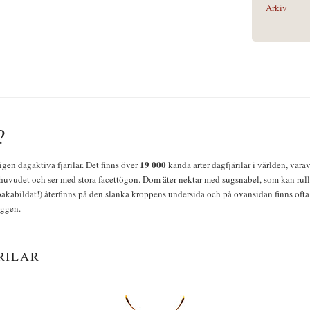
Arkiv
?
19 000
igen dagaktiva fjärilar. Det finns över
kända arter dagfjärilar i världen, vara
huvudet och ser med stora facettögon. Dom äter nektar med sugsnabel, som kan rulla
bakabildat!) återfinns på den slanka kroppens undersida och på ovansidan finns ofta 
yggen.
RILAR