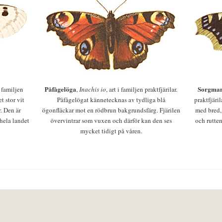
Påfågelöga
Sorgman
 i familjen
,
Inachis io
, art i familjen praktfjärilar.
t stor vit
Påfågelögat kännetecknas av tydliga blå
praktfjäri
r. Den är
ögonfläckar mot en rödbrun bakgrundsfärg. Fjärilen
med bred,
 hela landet
övervintrar som vuxen och därför kan den ses
och rutten
mycket tidigt på våren.