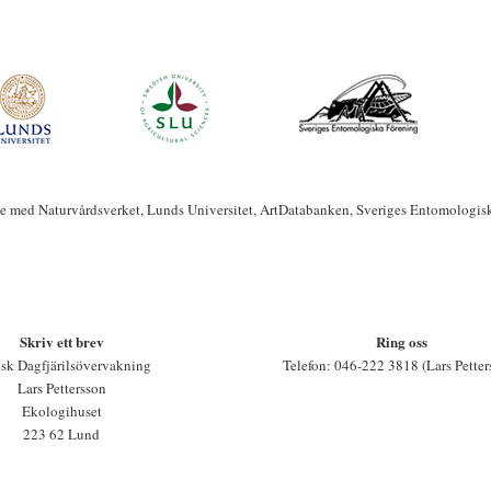
te med Naturvårdsverket, Lunds Universitet, ArtDatabanken, Sveriges Entomologis
Skriv ett brev
Ring oss
sk Dagfjärilsövervakning
Telefon: 046-222 3818 (Lars Petter
Lars Pettersson
Ekologihuset
223 62 Lund