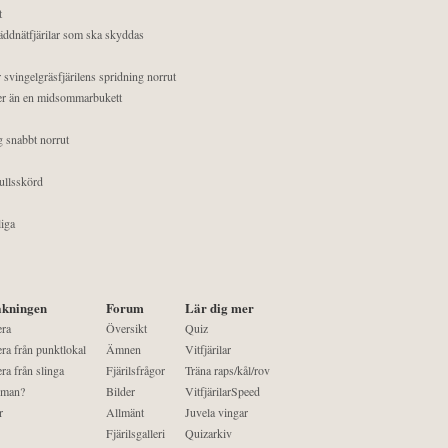
t
äddnätfjärilar som ska skyddas
 svingelgräsfjärilens spridning norrut
mer än en midsommarbukett
g snabbt norrut
ullsskörd
liga
kningen
Forum
Lär dig mer
era
Översikt
Quiz
ra från punktlokal
Ämnen
Vitfjärilar
ra från slinga
Fjärilsfrågor
Träna raps/kål/rov
 man?
Bilder
VitfjärilarSpeed
r
Allmänt
Juvela vingar
Fjärilsgalleri
Quizarkiv