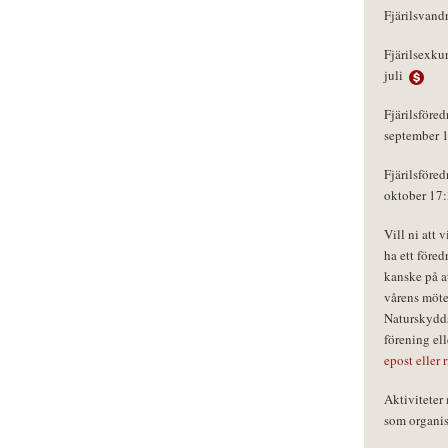
Fjärilsvand
Fjärilsexku
juli
Fjärilsföred
september 
Fjärilsföred
oktober 17
Vill ni att 
ha ett föred
kanske på a
vårens möte
Naturskydds
förening el
epost eller 
Aktivitete
som organisa