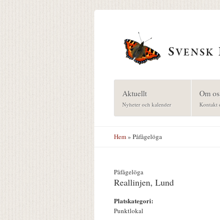
Hoppa till huvudinnehåll
Aktuellt
Om os
Nyheter och kalender
Kontakt 
Hem
» Påfågelöga
Påfågelöga
Reallinjen, Lund
Platskategori:
Punktlokal