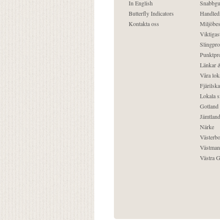
In English
Snabbgu
Butterfly Indicators
Handled
Kontakta oss
Miljöbes
Viktigast
Slingpro
Punktpro
Länkar &
Våra lok
Fjärilska
Lokala s
Gotland
Jämtlan
Närke
Västerbo
Västman
Västra G