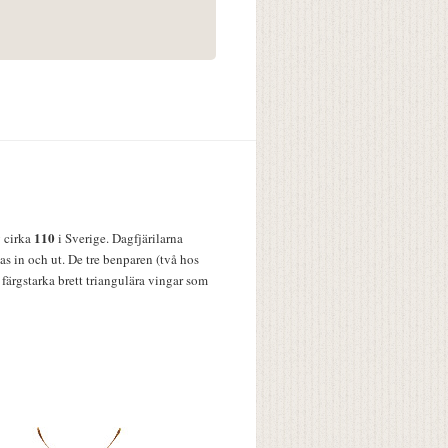
110
v cirka
i Sverige. Dagfjärilarna
s in och ut. De tre benparen (två hos
färgstarka brett triangulära vingar som