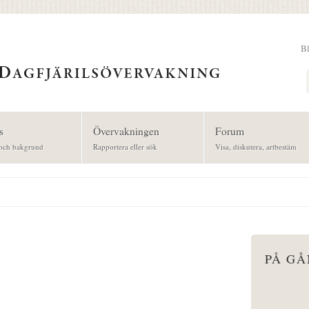
B
Sök
s
Övervakningen
Forum
och bakgrund
Rapportera eller sök
Visa, diskutera, artbestäm
PÅ G