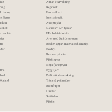
ide
Annan övervakning
ning
Regionalt
krivning
Faunaväkteri
e filerna
Internationellt
tokoll
Atlasprojekt
tokoll
Naturvård och fjärilar
 mer filer
EUs habitatdirektiv
aler
Arter med åtgärdsprogram
rta
Böcker, appar, material och länktips
idor
Boktips
Resurser på nätet
d
Fjärilsappar
Köpa fjärilsprylar
tten
Bygg själv
land
Pollinatörsövervakning
ötaland
Träna på pollinatörer
Blomflugor
Humlor
Solitärbin
Fjärilar