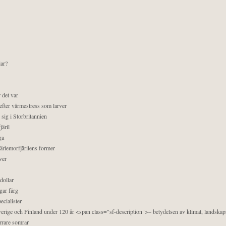
lar?
 det var
efter värmestress som larver
sig i Storbritannien
äril
ga
pärlemorfjärilens former
ver
dollar
gar färg
ecialister
 Sverige och Finland under 120 år <span class="sf-description">– betydelsen av klimat, landska
orrare somrar