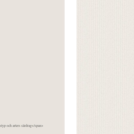
pstyp och arters särdrag</span>