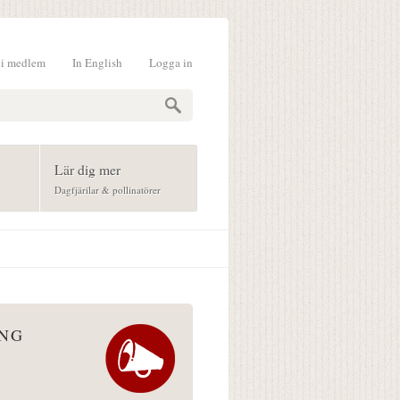
li medlem
In English
Logga in
formulär
Lär dig mer
Dagfjärilar & pollinatörer
ÅNG