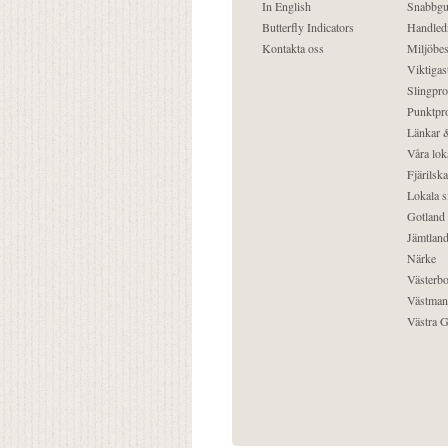
In English
Snabbgu
Butterfly Indicators
Handled
Kontakta oss
Miljöbes
Viktigast
Slingpro
Punktpro
Länkar &
Våra lok
Fjärilska
Lokala s
Gotland
Jämtlan
Närke
Västerbo
Västman
Västra G