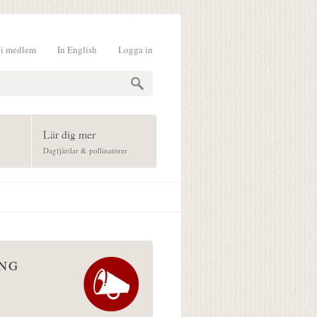
li medlem
In English
Logga in
formulär
Lär dig mer
Dagfjärilar & pollinatörer
ÅNG