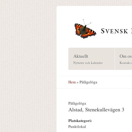
Hoppa till huvudinnehåll
Aktuellt
Om os
Nyheter och kalender
Kontakt 
Hem
» Påfågelöga
Påfågelöga
Alstad, Stenekullevägen 3
Platskategori:
Punktlokal