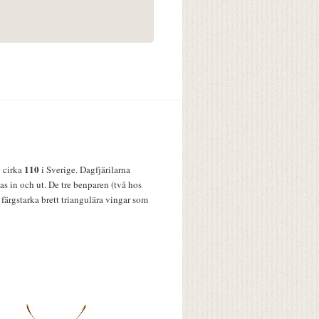
110
v cirka
i Sverige. Dagfjärilarna
s in och ut. De tre benparen (två hos
färgstarka brett triangulära vingar som