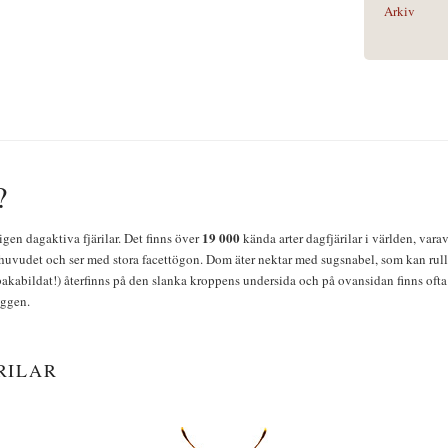
Arkiv
?
19 000
igen dagaktiva fjärilar. Det finns över
kända arter dagfjärilar i världen, vara
huvudet och ser med stora facettögon. Dom äter nektar med sugsnabel, som kan rulla
bakabildat!) återfinns på den slanka kroppens undersida och på ovansidan finns ofta 
yggen.
RILAR