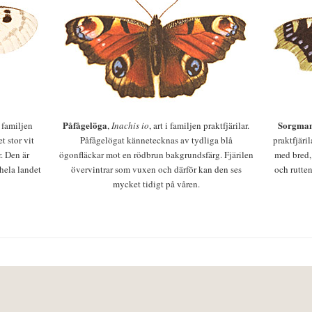
Påfågelöga
Sorgman
 i familjen
,
Inachis io
, art i familjen praktfjärilar.
t stor vit
Påfågelögat kännetecknas av tydliga blå
praktfjäri
r. Den är
ögonfläckar mot en rödbrun bakgrundsfärg. Fjärilen
med bred,
 hela landet
övervintrar som vuxen och därför kan den ses
och rutten
mycket tidigt på våren.