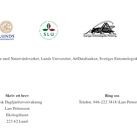
te med Naturvårdsverket, Lunds Universitet, ArtDatabanken, Sveriges Entomologis
Skriv ett brev
Ring oss
sk Dagfjärilsövervakning
Telefon: 046-222 3818 (Lars Petter
Lars Pettersson
Ekologihuset
223 62 Lund