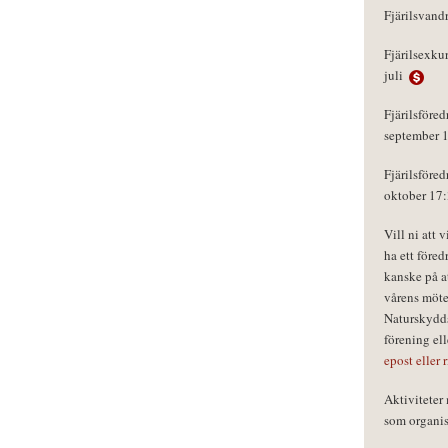
Fjärilsvand
Fjärilsexku
juli
Fjärilsföred
september 
Fjärilsföred
oktober 17
Vill ni att 
ha ett föred
kanske på a
vårens möte
Naturskydds
förening el
epost eller 
Aktivitete
som organisa