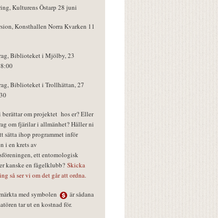
ring, Kulturens Östarp 28 juni
rsion, Konsthallen Norra Kvarken 11
rag, Biblioteket i Mjölby, 23
18:00
rag, Biblioteket i Trollhättan, 27
:30
vi berättar om projektet hos er? Eller
rag om fjärilar i allmänhet? Håller ni
tt sätta ihop programmet inför
n i en krets av
föreningen, ett entomologisk
ler kanske en fågelklubb?
Skicka
ring så ser vi om det går att ordna.
r märkta med symbolen
är sådana
tören tar ut en kostnad för.