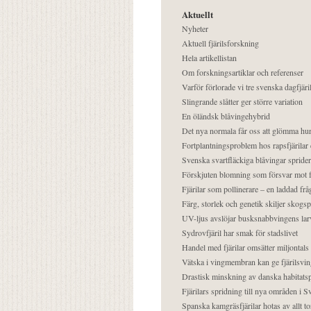
Aktuellt
Nyheter
Aktuell fjärilsforskning
Hela artikellistan
Om forskningsartiklar och referenser
Varför förlorade vi tre svenska dagfjäri
Slingrande slåtter ger större variation
En öländsk blåvingehybrid
Det nya normala får oss att glömma hur
Fortplantningsproblem hos rapsfjärilar 
Svenska svartfläckiga blåvingar sprider 
Förskjuten blomning som försvar mot fj
Fjärilar som pollinerare – en laddad frå
Färg, storlek och genetik skiljer skogs
UV-ljus avslöjar busksnabbvingens lar
Sydrovfjäril har smak för stadslivet
Handel med fjärilar omsätter miljontals 
Vätska i vingmembran kan ge fjärilsvin
Drastisk minskning av danska habitatsp
Fjärilars spridning till nya områden i
Spanska kamgräsfjärilar hotas av allt t