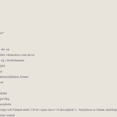
lar?
 det var
efter värmestress som larver
sig i Storbritannien
äril
ga
pärlemorfjärilens former
ver
dollar
gar färg
ecialister
 Sverige och Finland under 120 år <span class="sf-description">– betydelsen av klimat, landska
orrare somrar