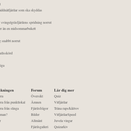
t
äddnätfjärilar som ska skyddas
 svingelgräsfjärilens spridning norrut
mer än en midsommarbukett
g snabbt norrut
ullsskörd
liga
kningen
Forum
Lär dig mer
era
Översikt
Quiz
ra från punktlokal
Ämnen
Vitfjärilar
ra från slinga
Fjärilsfrågor
Träna raps/kål/rov
 man?
Bilder
VitfjärilarSpeed
r
Allmänt
Juvela vingar
Fjärilsgalleri
Quizarkiv