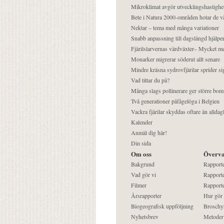
Mikroklimat avgör utvecklingshastighe
Bete i Natura 2000-områden hotar de v
Nektar – tema med många variationer
Snabb anpassning till dagslängd hjälper
Fjärilslarvernas värdväxter– Mycket 
Monarker migrerar söderut allt senare
Mindre kräsna sydrovfjärilar sprider si
Vad tittar du på?
Många slags pollinerare ger större bom
Två generationer påfågelöga i Belgien
Vackra fjärilar skyddas oftare än alldag
Kalender
Anmäl dig här!
Din sida
Om oss
Överva
Bakgrund
Rapport
Vad gör vi
Rapporte
Filmer
Rapporte
Årsrapporter
Hur gör
Biogeografisk uppföljning
Broschy
Nyhetsbrev
Metoder