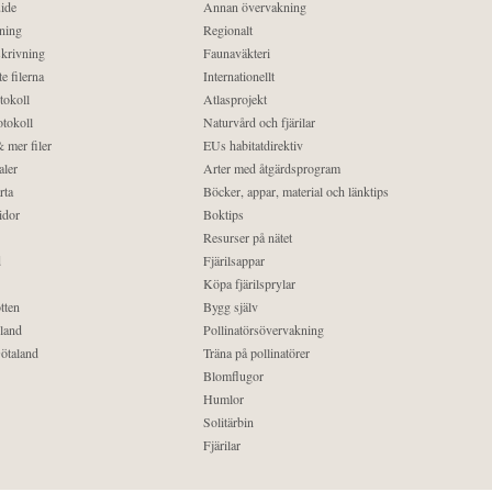
ide
Annan övervakning
ning
Regionalt
krivning
Faunaväkteri
e filerna
Internationellt
tokoll
Atlasprojekt
tokoll
Naturvård och fjärilar
 mer filer
EUs habitatdirektiv
aler
Arter med åtgärdsprogram
rta
Böcker, appar, material och länktips
idor
Boktips
Resurser på nätet
d
Fjärilsappar
Köpa fjärilsprylar
tten
Bygg själv
land
Pollinatörsövervakning
ötaland
Träna på pollinatörer
Blomflugor
Humlor
Solitärbin
Fjärilar