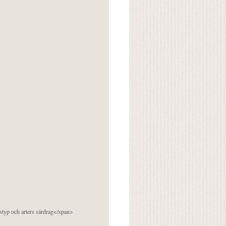
pstyp och arters särdrag</span>