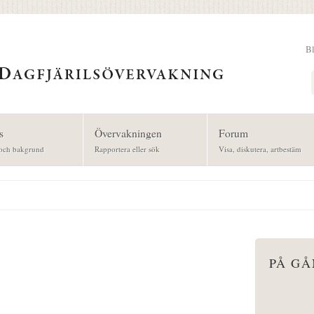
B
Sök
s
Övervakningen
Forum
och bakgrund
Rapportera eller sök
Visa, diskutera, artbestäm
PÅ G