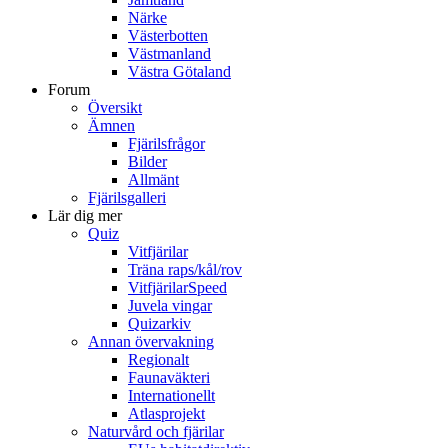
Närke
Västerbotten
Västmanland
Västra Götaland
Forum
Översikt
Ämnen
Fjärilsfrågor
Bilder
Allmänt
Fjärilsgalleri
Lär dig mer
Quiz
Vitfjärilar
Träna raps/kål/rov
VitfjärilarSpeed
Juvela vingar
Quizarkiv
Annan övervakning
Regionalt
Faunaväkteri
Internationellt
Atlasprojekt
Naturvård och fjärilar