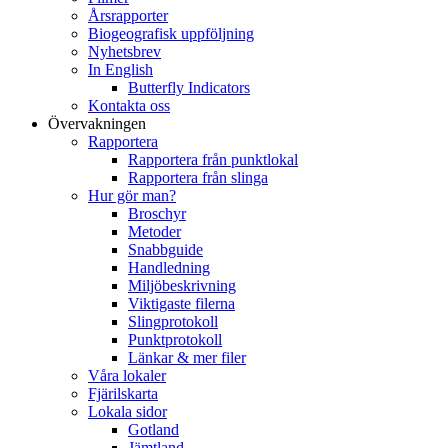
Årsrapporter
Biogeografisk uppföljning
Nyhetsbrev
In English
Butterfly Indicators
Kontakta oss
Övervakningen
Rapportera
Rapportera från punktlokal
Rapportera från slinga
Hur gör man?
Broschyr
Metoder
Snabbguide
Handledning
Miljöbeskrivning
Viktigaste filerna
Slingprotokoll
Punktprotokoll
Länkar & mer filer
Våra lokaler
Fjärilskarta
Lokala sidor
Gotland
Jämtland