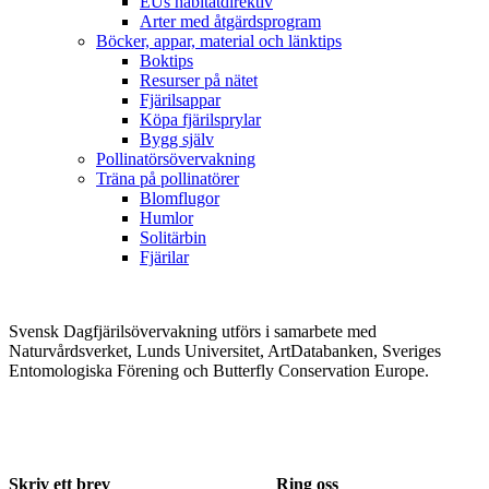
EUs habitatdirektiv
Arter med åtgärdsprogram
Böcker, appar, material och länktips
Boktips
Resurser på nätet
Fjärilsappar
Köpa fjärilsprylar
Bygg själv
Pollinatörsövervakning
Träna på pollinatörer
Blomflugor
Humlor
Solitärbin
Fjärilar
Svensk Dagfjärilsövervakning utförs i samarbete med
Naturvårdsverket, Lunds Universitet, ArtDatabanken, Sveriges
Entomologiska Förening och Butterfly Conservation Europe.
Skriv ett brev
Ring oss