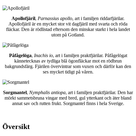
Apollofjäril
,
Parnassius apollo
, art i familjen riddarfjärilar.
Apollofjäril är en mycket stor vit dagfjäril med svarta och röda
fläckar. Den är rödlistad eftersom den minskar starkt i hela landet
utom på Gotland.
Påfågelöga
,
Inachis io
, art i familjen praktfjärilar. Påfågelögat
kännetecknas av tydliga blå ögonfläckar mot en rödbrun
bakgrundsfärg. Fjärilen övervintrar som vuxen och därför kan den
ses mycket tidigt på våren.
Sorgmantel
,
Nymphalis antiopa
, art i familjen praktfjärilar. Den har
mörkt sammetsbruna vingar med bred, gul ytterkant och äter bland
annat sav och rutten frukt. Sorgmantel finns i hela Sverige.
Översikt