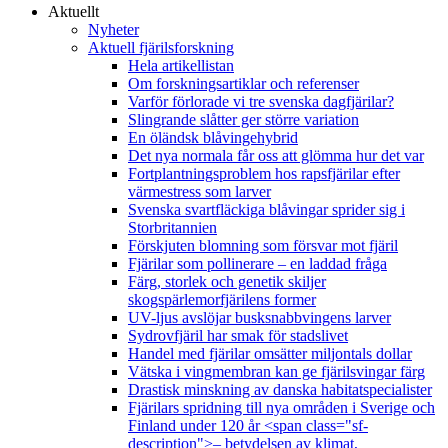
Aktuellt
Nyheter
Aktuell fjärilsforskning
Hela artikellistan
Om forskningsartiklar och referenser
Varför förlorade vi tre svenska dagfjärilar?
Slingrande slåtter ger större variation
En öländsk blåvingehybrid
Det nya normala får oss att glömma hur det var
Fortplantningsproblem hos rapsfjärilar efter
värmestress som larver
Svenska svartfläckiga blåvingar sprider sig i
Storbritannien
Förskjuten blomning som försvar mot fjäril
Fjärilar som pollinerare – en laddad fråga
Färg, storlek och genetik skiljer
skogspärlemorfjärilens former
UV-ljus avslöjar busksnabbvingens larver
Sydrovfjäril har smak för stadslivet
Handel med fjärilar omsätter miljontals dollar
Vätska i vingmembran kan ge fjärilsvingar färg
Drastisk minskning av danska habitatspecialister
Fjärilars spridning till nya områden i Sverige och
Finland under 120 år <span class="sf-
description">– betydelsen av klimat,