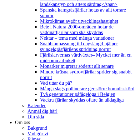
landskapstyp och arters särdrag</span>
Spanska kamgräsfjärilar hotas av allt torrare
somrar
Mikroklimat avgör utvecklingshastighet
Bete i Natura 2000-områden hotar de
väddnätfjärilar som ska skyddas
Nektar – tema med många variationer
Snabb anpassning till dagslängd hjälper
svingelgräsfjärilens spridning norrut
Fjärilslarvernas värdväxter– Mycket mer än en
midsommarbukett
Monarker migrerar söderut allt senare
Mindre kräsna sydrovfjärilar sprider sig snabbt
norrut
Vad tittar du på?
Många slags pollinerare ger större bomullsskörd
Två generationer påfågelöga i Belgien
Vackra fjärilar skyddas oftare än alldagliga
Kalender
Anmäl dig här!
Din sida
Om oss
Bakgrund
Vad gör vi
Filmer