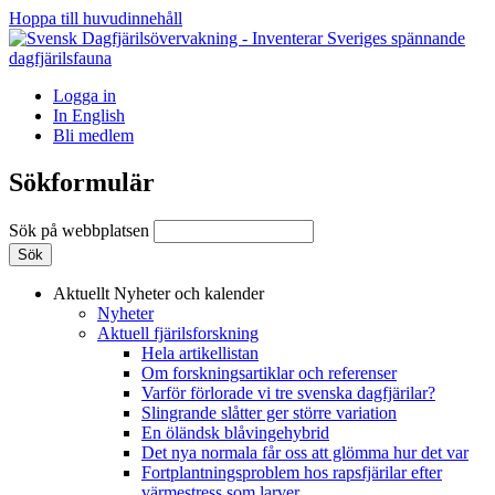
Hoppa till huvudinnehåll
Logga in
In English
Bli medlem
Sökformulär
Sök på webbplatsen
Aktuellt
Nyheter och kalender
Nyheter
Aktuell fjärilsforskning
Hela artikellistan
Om forskningsartiklar och referenser
Varför förlorade vi tre svenska dagfjärilar?
Slingrande slåtter ger större variation
En öländsk blåvingehybrid
Det nya normala får oss att glömma hur det var
Fortplantningsproblem hos rapsfjärilar efter
värmestress som larver