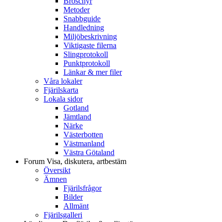
Broschyr
Metoder
Snabbguide
Handledning
Miljöbeskrivning
Viktigaste filerna
Slingprotokoll
Punktprotokoll
Länkar & mer filer
Våra lokaler
Fjärilskarta
Lokala sidor
Gotland
Jämtland
Närke
Västerbotten
Västmanland
Västra Götaland
Forum
Visa, diskutera, artbestäm
Översikt
Ämnen
Fjärilsfrågor
Bilder
Allmänt
Fjärilsgalleri