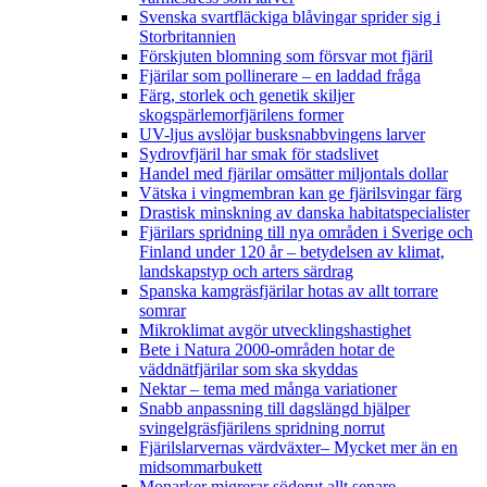
Svenska svartfläckiga blåvingar sprider sig i
Storbritannien
Förskjuten blomning som försvar mot fjäril
Fjärilar som pollinerare – en laddad fråga
Färg, storlek och genetik skiljer
skogspärlemorfjärilens former
UV-ljus avslöjar busksnabbvingens larver
Sydrovfjäril har smak för stadslivet
Handel med fjärilar omsätter miljontals dollar
Vätska i vingmembran kan ge fjärilsvingar färg
Drastisk minskning av danska habitatspecialister
Fjärilars spridning till nya områden i Sverige och
Finland under 120 år
– betydelsen av klimat,
landskapstyp och arters särdrag
Spanska kamgräsfjärilar hotas av allt torrare
somrar
Mikroklimat avgör utvecklingshastighet
Bete i Natura 2000-områden hotar de
väddnätfjärilar som ska skyddas
Nektar – tema med många variationer
Snabb anpassning till dagslängd hjälper
svingelgräsfjärilens spridning norrut
Fjärilslarvernas värdväxter– Mycket mer än en
midsommarbukett
Monarker migrerar söderut allt senare