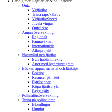
Lär dig mer
Dagfjärilar & pollinatörer
Quiz
Vitfjärilar
Träna raps/kål/rov
VitfjärilarSpeed
Juvela vingar
Quizarkiv
Annan övervakning
Regionalt
Faunaväkteri
Internationellt
Atlasprojekt
Naturvård och fjärilar
EUs habitatdirektiv
Arter med åtgärdsprogram
Böcker, appar, material och länktips
Boktips
Resurser på nätet
Fjärilsappar
Köpa fjärilsprylar
Bygg själv
Pollinatörsövervakning
Träna på pollinatörer
Blomflugor
Humlor