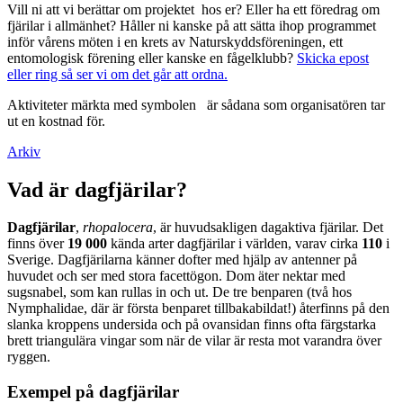
Vill ni att vi berättar om projektet hos er? Eller ha ett föredrag om
fjärilar i allmänhet? Håller ni kanske på att sätta ihop programmet
inför vårens möten i en krets av Naturskyddsföreningen, ett
entomologisk förening eller kanske en fågelklubb?
Skicka epost
eller ring så ser vi om det går att ordna.
Aktiviteter märkta med symbolen
är sådana som organisatören tar
ut en kostnad för.
Arkiv
Vad är dagfjärilar?
Dagfjärilar
,
rhopalocera
, är huvudsakligen dagaktiva fjärilar. Det
finns över
19 000
kända arter dagfjärilar i världen, varav cirka
110
i
Sverige. Dagfjärilarna känner dofter med hjälp av antenner på
huvudet och ser med stora facettögon. Dom äter nektar med
sugsnabel, som kan rullas in och ut. De tre benparen (två hos
Nymphalidae, där är första benparet tillbakabildat!) återfinns på den
slanka kroppens undersida och på ovansidan finns ofta färgstarka
brett triangulära vingar som när de vilar är resta mot varandra över
ryggen.
Exempel på dagfjärilar