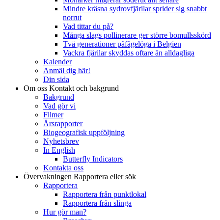
Mindre kräsna sydrovfjärilar sprider sig snabbt
norrut
Vad tittar du på?
Många slags pollinerare ger större bomullsskörd
Två generationer påfågelöga i Belgien
Vackra fjärilar skyddas oftare än alldagliga
Kalender
Anmäl dig här!
Din sida
Om oss
Kontakt och bakgrund
Bakgrund
Vad gör vi
Filmer
Årsrapporter
Biogeografisk uppföljning
Nyhetsbrev
In English
Butterfly Indicators
Kontakta oss
Övervakningen
Rapportera eller sök
Rapportera
Rapportera från punktlokal
Rapportera från slinga
Hur gör man?