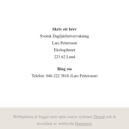
Skriv ett brev
Svensk Dagfjärilsövervakning
Lars Pettersson
Ekologihuset
223 62 Lund
Ring oss
Telefon: 046-222 3818 (Lars Pettersson)
Webbplatsen är byggd med open-source systemet
Drupal
och är
utvecklad av webbyrån
Happiness
.