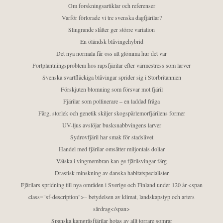
Om forskningsartiklar och referenser
Varför förlorade vi tre svenska dagfjärilar?
Slingrande slåtter ger större variation
En öländsk blåvingehybrid
Det nya normala får oss att glömma hur det var
Fortplantningsproblem hos rapsfjärilar efter värmestress som larver
Svenska svartfläckiga blåvingar sprider sig i Storbritannien
Förskjuten blomning som försvar mot fjäril
Fjärilar som pollinerare – en laddad fråga
Färg, storlek och genetik skiljer skogspärlemorfjärilens former
UV-ljus avslöjar busksnabbvingens larver
Sydrovfjäril har smak för stadslivet
Handel med fjärilar omsätter miljontals dollar
Vätska i vingmembran kan ge fjärilsvingar färg
Drastisk minskning av danska habitatspecialister
Fjärilars spridning till nya områden i Sverige och Finland under 120 år <span
class="sf-description">– betydelsen av klimat, landskapstyp och arters
särdrag</span>
Spanska kamgräsfjärilar hotas av allt torrare somrar