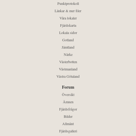
Punktprotokoll
Länkar & mer filer
Våra lokaler
Fjärilskarta
Lokala sidor
Gotland
Jämtland
Närke
Västerbotten
Västmanland
Västra Götaland
Forum
Översikt
Ämnen
Fjärilsfrågor
Bilder
Allmänt
Fjärilsgalleri