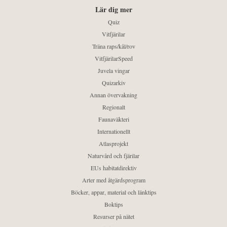
Lär dig mer
Quiz
Vitfjärilar
Träna raps/kål/rov
VitfjärilarSpeed
Juvela vingar
Quizarkiv
Annan övervakning
Regionalt
Faunaväkteri
Internationellt
Atlasprojekt
Naturvård och fjärilar
EUs habitatdirektiv
Arter med åtgärdsprogram
Böcker, appar, material och länktips
Boktips
Resurser på nätet