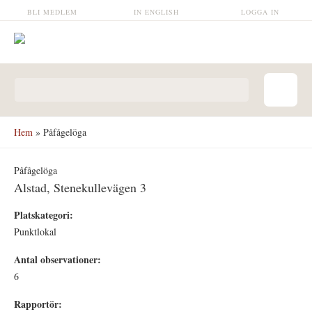
Hoppa till huvudinnehåll
BLI MEDLEM
IN ENGLISH
LOGGA IN
Sökformulär
Hem
» Påfågelöga
Påfågelöga
Alstad, Stenekullevägen 3
Platskategori:
Punktlokal
Antal observationer:
6
Rapportör: