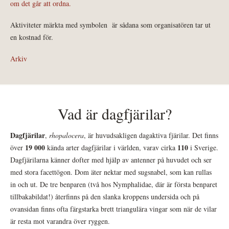
om det går att ordna.
Aktiviteter märkta med symbolen
är sådana som organisatören tar ut
en kostnad för.
Arkiv
Vad är dagfjärilar?
Dagfjärilar
,
rhopalocera
, är huvudsakligen dagaktiva fjärilar. Det finns
19 000
110
över
kända arter dagfjärilar i världen, varav cirka
i Sverige.
Dagfjärilarna känner dofter med hjälp av antenner på huvudet och ser
med stora facettögon. Dom äter nektar med sugsnabel, som kan rullas
in och ut. De tre benparen (två hos Nymphalidae, där är första benparet
tillbakabildat!) återfinns på den slanka kroppens undersida och på
ovansidan finns ofta färgstarka brett triangulära vingar som när de vilar
är resta mot varandra över ryggen.