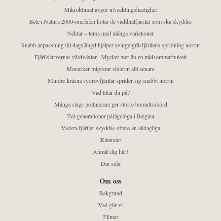
Mikroklimat avgör utvecklingshastighet
Bete i Natura 2000-områden hotar de väddnätfjärilar som ska skyddas
Nektar – tema med många variationer
Snabb anpassning till dagslängd hjälper svingelgräsfjärilens spridning norrut
Fjärilslarvernas värdväxter– Mycket mer än en midsommarbukett
Monarker migrerar söderut allt senare
Mindre kräsna sydrovfjärilar sprider sig snabbt norrut
Vad tittar du på?
Många slags pollinerare ger större bomullsskörd
Två generationer påfågelöga i Belgien
Vackra fjärilar skyddas oftare än alldagliga
Kalender
Anmäl dig här!
Din sida
Om oss
Bakgrund
Vad gör vi
Filmer