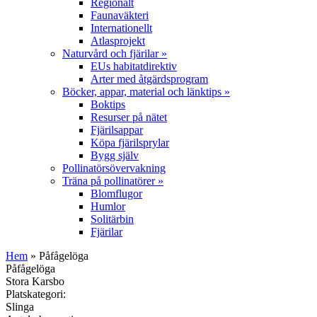
Regionalt
Faunaväkteri
Internationellt
Atlasprojekt
Naturvård och fjärilar
»
EUs habitatdirektiv
Arter med åtgärdsprogram
Böcker, appar, material och länktips
»
Boktips
Resurser på nätet
Fjärilsappar
Köpa fjärilsprylar
Bygg själv
Pollinatörsövervakning
Träna på pollinatörer
»
Blomflugor
Humlor
Solitärbin
Fjärilar
Hem
» Påfågelöga
Påfågelöga
Stora Karsbo
Platskategori:
Slinga