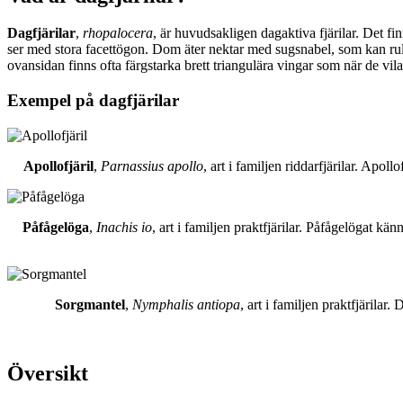
Dagfjärilar
,
rhopalocera
, är huvudsakligen dagaktiva fjärilar. Det fi
ser med stora facettögon. Dom äter nektar med sugsnabel, som kan rull
ovansidan finns ofta färgstarka brett triangulära vingar som när de vil
Exempel på dagfjärilar
Apollofjäril
,
Parnassius apollo
, art i familjen riddarfjärilar. Apol
Påfågelöga
,
Inachis io
, art i familjen praktfjärilar. Påfågelögat 
Sorgmantel
,
Nymphalis antiopa
, art i familjen praktfjärila
Översikt