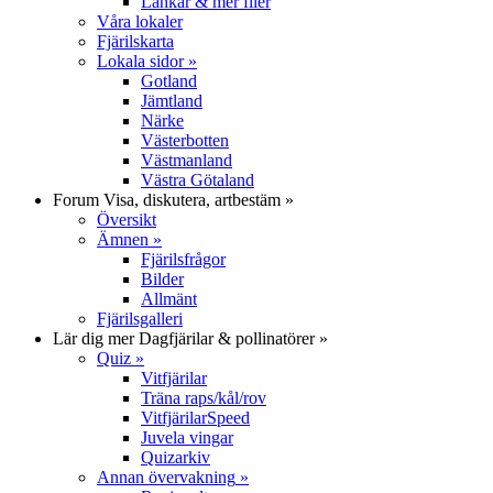
Länkar & mer filer
Våra lokaler
Fjärilskarta
Lokala sidor
»
Gotland
Jämtland
Närke
Västerbotten
Västmanland
Västra Götaland
Forum
Visa, diskutera, artbestäm
»
Översikt
Ämnen
»
Fjärilsfrågor
Bilder
Allmänt
Fjärilsgalleri
Lär dig mer
Dagfjärilar & pollinatörer
»
Quiz
»
Vitfjärilar
Träna raps/kål/rov
VitfjärilarSpeed
Juvela vingar
Quizarkiv
Annan övervakning
»