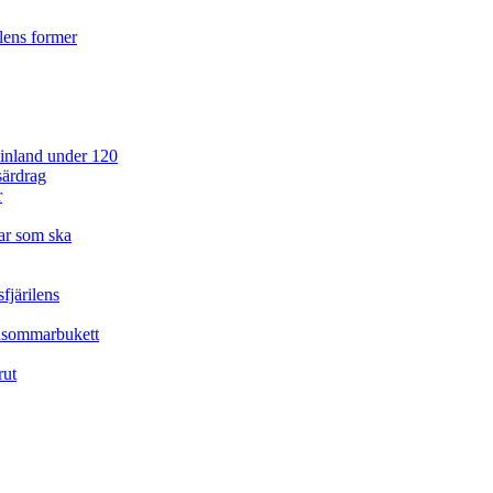
ilens former
 Finland under 120
särdrag
r
ar som ska
fjärilens
idsommarbukett
rut