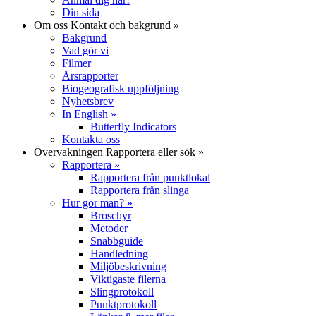
Din sida
Om oss
Kontakt och bakgrund
»
Bakgrund
Vad gör vi
Filmer
Årsrapporter
Biogeografisk uppföljning
Nyhetsbrev
In English
»
Butterfly Indicators
Kontakta oss
Övervakningen
Rapportera eller sök
»
Rapportera
»
Rapportera från punktlokal
Rapportera från slinga
Hur gör man?
»
Broschyr
Metoder
Snabbguide
Handledning
Miljöbeskrivning
Viktigaste filerna
Slingprotokoll
Punktprotokoll