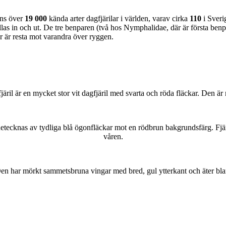
nns över
19 000
kända arter dagfjärilar i världen, varav cirka
110
i Sveri
as in och ut. De tre benparen (två hos Nymphalidae, där är första benpa
ar är resta mot varandra över ryggen.
lofjäril är en mycket stor vit dagfjäril med svarta och röda fläckar. Den 
kännetecknas av tydliga blå ögonfläckar mot en rödbrun bakgrundsfärg. Fj
våren.
r. Den har mörkt sammetsbruna vingar med bred, gul ytterkant och äter bla