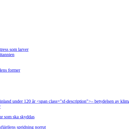
tress som larver
ritannien
ilens former
 Finland under 120 år <span class="sf-description">– betydelsen av klim
r
lar som ska skyddas
fjärilens spridning norrut