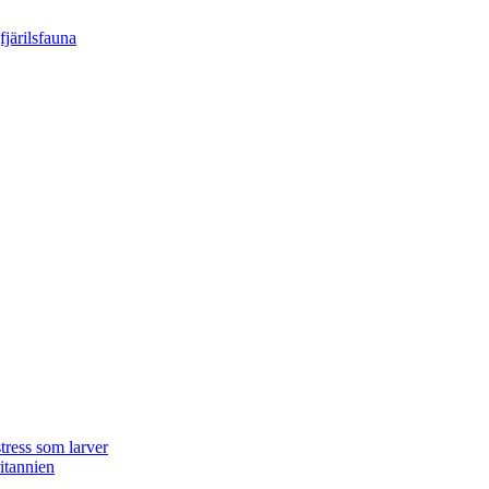
tress som larver
ritannien