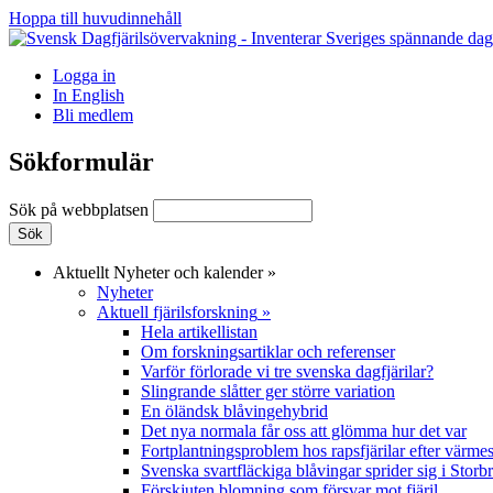
Hoppa till huvudinnehåll
Logga in
In English
Bli medlem
Sökformulär
Sök på webbplatsen
Aktuellt
Nyheter och kalender
»
Nyheter
Aktuell fjärilsforskning
»
Hela artikellistan
Om forskningsartiklar och referenser
Varför förlorade vi tre svenska dagfjärilar?
Slingrande slåtter ger större variation
En öländsk blåvingehybrid
Det nya normala får oss att glömma hur det var
Fortplantningsproblem hos rapsfjärilar efter värmes
Svenska svartfläckiga blåvingar sprider sig i Storb
Förskjuten blomning som försvar mot fjäril