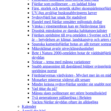
Fjärilar som pollinerare – en laddad fråga
Färg, storlek och genetik skiljer skogspärlemorfjär
UV-ljus avslöjar busksnabbvingens larver
Sydrovfjäril har smak för stadslivet
Handel med fjärilar omsätter miljontals dollar
Vätska i vingmembran kan ge fjärilsvingar färg
Drastisk minskning av danska habitatspecialister
Fjärilars spridning till nya områden i Sverige och
år
– betydelsen av klimat, landskapstyp och arters 
Spanska kamgräsfjärilar hotas av allt torrare somra
Mikroklimat avgör utvecklingshastighet
Bete i Natura 2000-områden hotar de väddnätfjäril
skyddas
Nektar – tema med många variationer
Snabb anpassning till dagslängd hjälper svingelgräs
spridning norrut
Fjärilslarvernas värdväxter– Mycket mer än en m
Monarker migrerar söderut allt senare
Mindre kräsna sydrovfjärilar sprider sig snabbt nor
Vad tittar du på?
Många slags pollinerare ger större bomullsskörd
Två generationer påfågelöga i Belgien
Vackra fjärilar skyddas oftare än alldagliga
Kalender
Anmäl dig här!