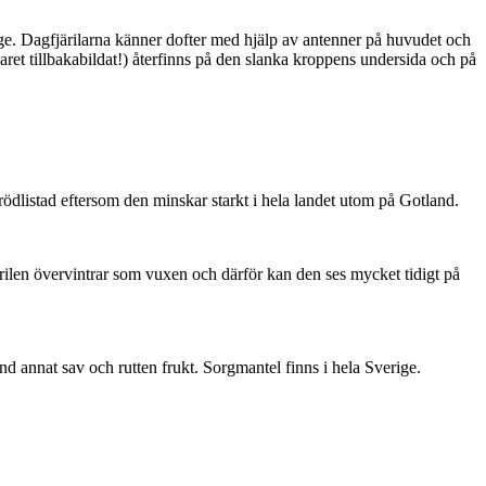
ge. Dagfjärilarna känner dofter med hjälp av antenner på huvudet och
ret tillbakabildat!) återfinns på den slanka kroppens undersida och på
är rödlistad eftersom den minskar starkt i hela landet utom på Gotland.
ärilen övervintrar som vuxen och därför kan den ses mycket tidigt på
nd annat sav och rutten frukt. Sorgmantel finns i hela Sverige.