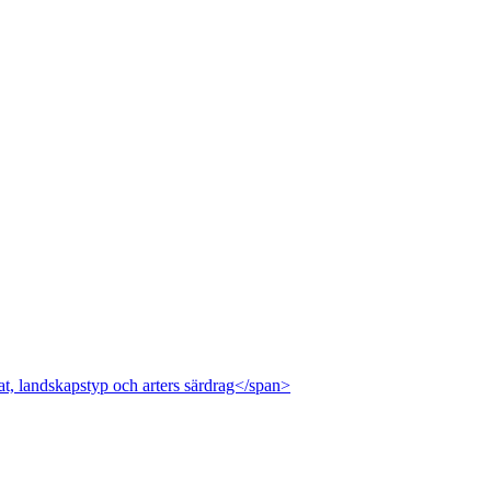
at, landskapstyp och arters särdrag</span>