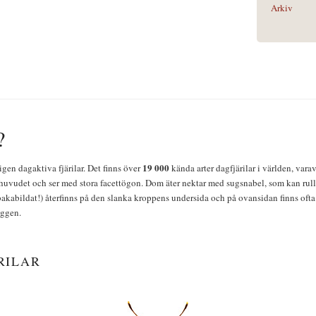
Arkiv
?
19 000
igen dagaktiva fjärilar. Det finns över
kända arter dagfjärilar i världen, vara
huvudet och ser med stora facettögon. Dom äter nektar med sugsnabel, som kan rulla
bakabildat!) återfinns på den slanka kroppens undersida och på ovansidan finns ofta 
yggen.
RILAR