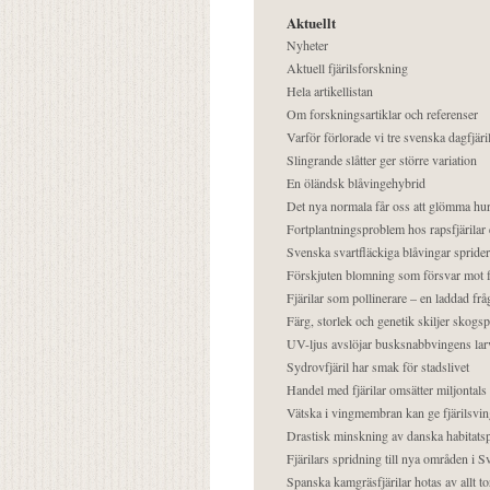
Aktuellt
Nyheter
Aktuell fjärilsforskning
Hela artikellistan
Om forskningsartiklar och referenser
Varför förlorade vi tre svenska dagfjäri
Slingrande slåtter ger större variation
En öländsk blåvingehybrid
Det nya normala får oss att glömma hur
Fortplantningsproblem hos rapsfjärilar 
Svenska svartfläckiga blåvingar sprider 
Förskjuten blomning som försvar mot fj
Fjärilar som pollinerare – en laddad frå
Färg, storlek och genetik skiljer skogs
UV-ljus avslöjar busksnabbvingens lar
Sydrovfjäril har smak för stadslivet
Handel med fjärilar omsätter miljontals 
Vätska i vingmembran kan ge fjärilsvin
Drastisk minskning av danska habitatsp
Fjärilars spridning till nya områden i
Spanska kamgräsfjärilar hotas av allt t