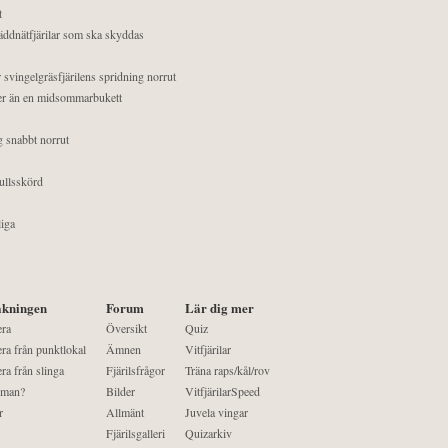
t
äddnätfjärilar som ska skyddas
 svingelgräsfjärilens spridning norrut
mer än en midsommarbukett
g snabbt norrut
ullsskörd
liga
kningen
Forum
Lär dig mer
era
Översikt
Quiz
ra från punktlokal
Ämnen
Vitfjärilar
ra från slinga
Fjärilsfrågor
Träna raps/kål/rov
 man?
Bilder
VitfjärilarSpeed
r
Allmänt
Juvela vingar
Fjärilsgalleri
Quizarkiv