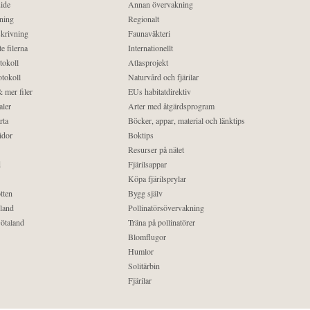
ide
Annan övervakning
ning
Regionalt
krivning
Faunaväkteri
e filerna
Internationellt
tokoll
Atlasprojekt
tokoll
Naturvård och fjärilar
 mer filer
EUs habitatdirektiv
aler
Arter med åtgärdsprogram
rta
Böcker, appar, material och länktips
idor
Boktips
Resurser på nätet
d
Fjärilsappar
Köpa fjärilsprylar
tten
Bygg själv
land
Pollinatörsövervakning
ötaland
Träna på pollinatörer
Blomflugor
Humlor
Solitärbin
Fjärilar