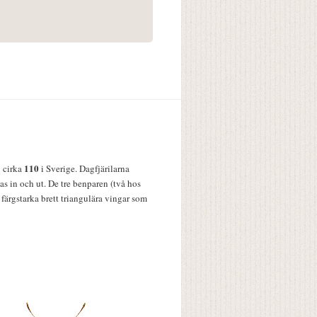
110
v cirka
i Sverige. Dagfjärilarna
s in och ut. De tre benparen (två hos
färgstarka brett triangulära vingar som