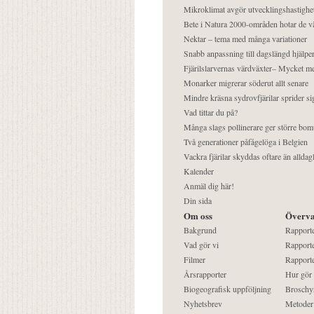
Mikroklimat avgör utvecklingshastighe
Bete i Natura 2000-områden hotar de v
Nektar – tema med många variationer
Snabb anpassning till dagslängd hjälper
Fjärilslarvernas värdväxter– Mycket 
Monarker migrerar söderut allt senare
Mindre kräsna sydrovfjärilar sprider si
Vad tittar du på?
Många slags pollinerare ger större bom
Två generationer påfågelöga i Belgien
Vackra fjärilar skyddas oftare än alldag
Kalender
Anmäl dig här!
Din sida
Om oss
Överva
Bakgrund
Rapport
Vad gör vi
Rapporte
Filmer
Rapporte
Årsrapporter
Hur gör
Biogeografisk uppföljning
Broschy
Nyhetsbrev
Metoder