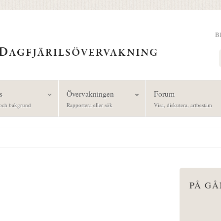
B
Sök
s
Övervakningen
Forum
och bakgrund
Rapportera eller sök
Visa, diskutera, artbestäm
PÅ G