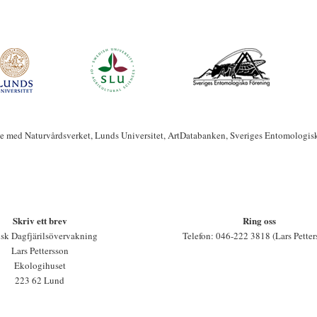
te med Naturvårdsverket, Lunds Universitet, ArtDatabanken, Sveriges Entomologis
Skriv ett brev
Ring oss
sk Dagfjärilsövervakning
Telefon: 046-222 3818 (Lars Petter
Lars Pettersson
Ekologihuset
223 62 Lund