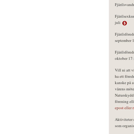
Fjärilsvand
Fjärilsexku
juli
Fjärilsföred
september 
Fjärilsföred
oktober 17
Vill ni att 
ha ett föred
kanske på a
vårens möte
Naturskydds
förening el
epost eller 
Aktivitete
som organisa