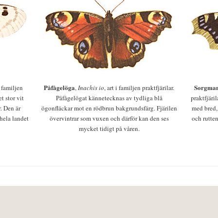
Påfågelöga
Sorgman
 i familjen
,
Inachis io
, art i familjen praktfjärilar.
t stor vit
Påfågelögat kännetecknas av tydliga blå
praktfjäri
r. Den är
ögonfläckar mot en rödbrun bakgrundsfärg. Fjärilen
med bred,
 hela landet
övervintrar som vuxen och därför kan den ses
och rutten
mycket tidigt på våren.