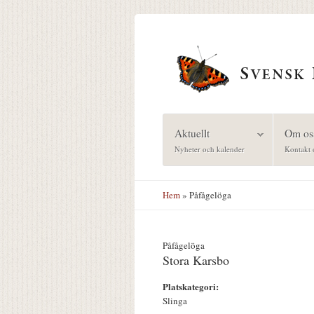
Hoppa till huvudinnehåll
Aktuellt
Om os
Nyheter och kalender
Kontakt 
Hem
» Påfågelöga
Påfågelöga
Stora Karsbo
Platskategori:
Slinga