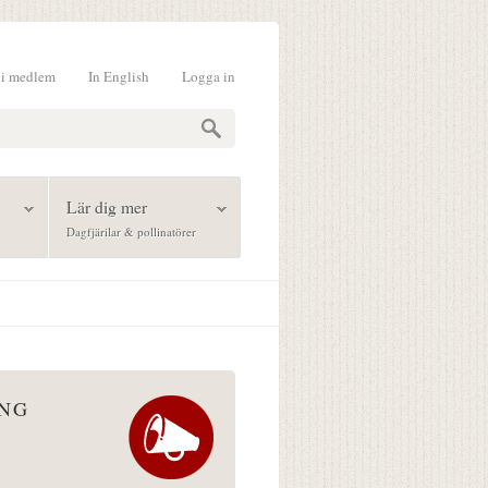
li medlem
In English
Logga in
formulär
Lär dig mer
Dagfjärilar & pollinatörer
ÅNG