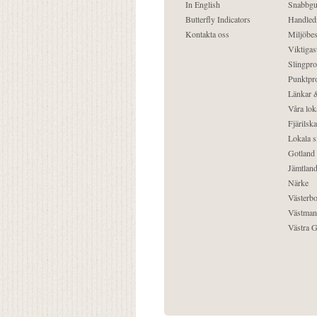
In English
Snabbgu
Butterfly Indicators
Handled
Kontakta oss
Miljöbes
Viktigast
Slingpro
Punktpro
Länkar &
Våra lok
Fjärilska
Lokala s
Gotland
Jämtlan
Närke
Västerbo
Västman
Västra G