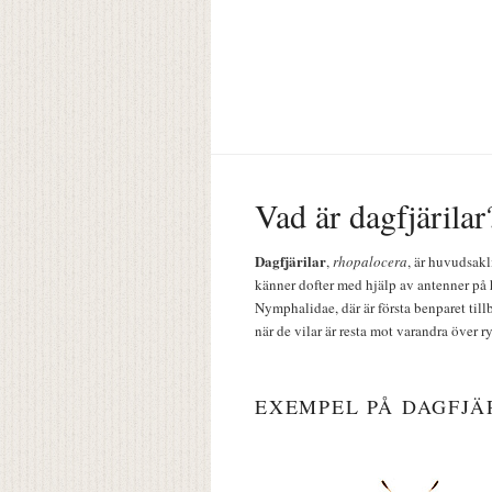
Vad är dagfjärilar
Dagfjärilar
,
rhopalocera
, är huvudsakl
känner dofter med hjälp av antenner på 
Nymphalidae, där är första benparet till
när de vilar är resta mot varandra över r
EXEMPEL PÅ DAGFJÄ