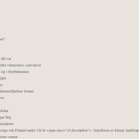
lar?
 det var
efter värmestress som larver
sig i Storbritannien
äril
ga
pärlemorfjärilens former
ver
dollar
gar färg
ecialister
 Sverige och Finland under 120 år <span class="sf-description">– betydelsen av klimat, landska
orrare somrar