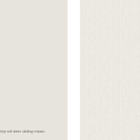
pstyp och arters särdrag</span>